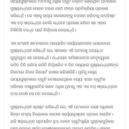
ପାଠ୍ୟପୁସ୍ତକରେ ୧୬୦୦ରୁ ଅଧିକ ତ୍ରୁଟି ଚିହ୍ନଟ ହୋଇଥିବା ଘଟଣାରେ
ମୁଖ୍ୟମନ୍ତ୍ରୀ ମୋହନ ଚରଣ ମାଝୀ ତୀବ୍ର ପ୍ରତିକ୍ରିୟା ପ୍ରକାଶ
କରିଛନ୍ତି। ସେ ଏହାକୁ ରାଜ୍ୟ ସରକାରଙ୍କୁ ବଦନାମ କରିବାକୁ ଉଦ୍ଦିଷ୍ଟ
ଏକ ବଡ଼ ଷଡ଼ଯନ୍ତ୍ର ବୋଲି ସନ୍ଦେହ ପ୍ରକାଶ କରିବା ସହ ଏହାର
ଟିକିନିଖି ତଦନ୍ତ ପାଇଁ ନିର୍ଦ୍ଦେଶ ଦେଇଛନ୍ତି।
ଏକ ଇଂରାଜୀ ଖବରକାଗଜ ଆୟୋଜିତ କାର୍ଯ୍ୟକ୍ରମରେ ଯୋଗଦେଇ
ମୁଖ୍ୟମନ୍ତ୍ରୀ କହିଛନ୍ତି ଯେ, ସରକାର ଏହି ଘଟଣାକୁ ଅତ୍ୟନ୍ତ
ଗୁରୁତ୍ୱର ସହ ନେଇଛନ୍ତି। ଉନ୍ନୟନ କମିଶନରଙ୍କ ନେତୃତ୍ୱରେ
ଗଠିତ ତିନି ଜଣିଆ କମିଟି ନିର୍ଦ୍ଧାରିତ ୭ ଦିନ ମଧ୍ୟରେ ମୁଖ୍ୟମନ୍ତ୍ରୀଙ୍କ
ନିକଟରେ ନିଜର ରିପୋର୍ଟ ଦାଖଲ କରିସାରିଛି। ପୂର୍ବରୁ ମଧ୍ୟ
ପାଠ୍ୟପୁସ୍ତକରେ ତ୍ରୁଟି ଦେଖାଯାଇଥିଲେ ମଧ୍ୟ ଏଥର ତ୍ରୁଟିର
ପରିମାଣ ଅସ୍ୱାଭାବିକ ଭାବେ ଅଧିକ ଥିବାରୁ ଏହା ଏକ ବଡ଼ ଷଡ଼ଯନ୍ତ୍ରର
ଅଂଶ ବୋଲି ସେ ମତ ଦେଇଛନ୍ତି।
ମୁଖ୍ୟମନ୍ତ୍ରୀ ସ୍ପଷ୍ଟ କରିଛନ୍ତି ଯେ, ଏହି ଘଟଣାରେ ଦାୟୀ ଅଧିକାରୀ
କିମ୍ବା ସଂସ୍ଥା ବିରୋଧରେ କଠୋର କାର୍ଯ୍ୟାନୁଷ୍ଠାନ ଗ୍ରହଣ କରାଯିବ।
ଯଦି ଷଡ଼ଯନ୍ତ୍ର ପ୍ରମାଣିତ ହୁଏ, ତେବେ ତ୍ରୁଟିପୂର୍ଣ୍ଣ ପୁସ୍ତକଗୁଡ଼ିକର
ପୁନଃ ମୁଦ୍ରଣ ଖର୍ଚ୍ଚ ଦୋଷୀମାନଙ୍କଠାରୁ ଆଦାୟ କରାଯିବ। ଏହାସହ