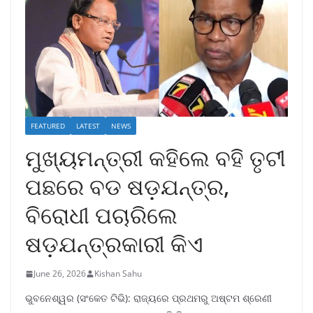
FEATURED
LATEST
NEWS
ମୁଖ୍ୟମନ୍ତ୍ରୀ କହିଲେ ବହି ତୃଟୀ
ପଛରେ ବଡ ଷଡ଼ଯନ୍ତ୍ର,
ବିରୋଧୀ ପଚାରିଲେ
ଷଡ଼ଯନ୍ତ୍ରକାରୀ କିଏ
June 26, 2026
Kishan Sahu
ଭୁବନେଶ୍ୱର (ସଂକେତ ଟିଭି): ରାଜ୍ୟରେ ପ୍ରଥମରୁ ଅଷ୍ଟମ ଶ୍ରେଣୀ