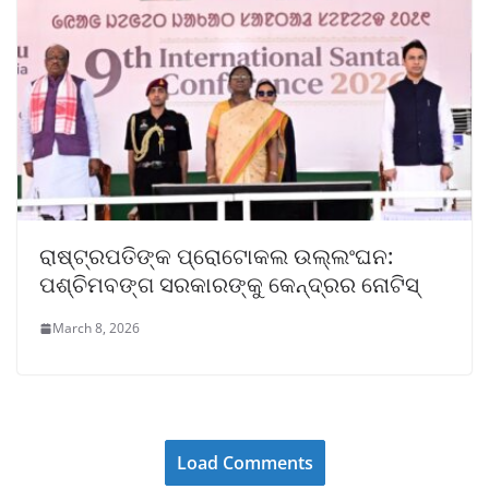
ରାଷ୍ଟ୍ରପତିଙ୍କ ପ୍ରୋଟୋକଲ ଉଲ୍ଲଂଘନ:
ପଶ୍ଚିମବଙ୍ଗ ସରକାରଙ୍କୁ କେନ୍ଦ୍ରର ନୋଟିସ୍
March 8, 2026
Load Comments