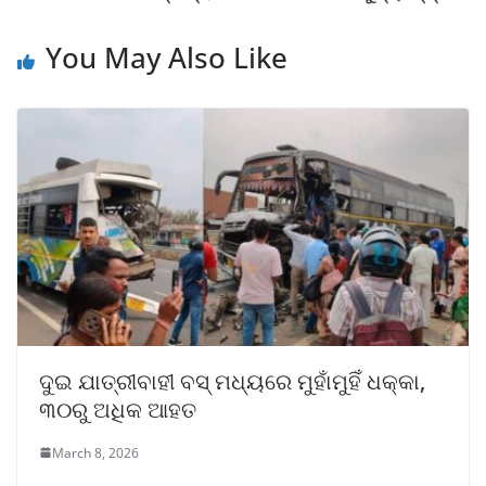
You May Also Like
ଦୁଇ ଯାତ୍ରୀବାହୀ ବସ୍ ମଧ୍ୟରେ ମୁହାଁମୁହିଁ ଧକ୍କା,
୩୦ରୁ ଅଧିକ ଆହତ
March 8, 2026