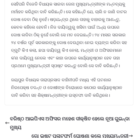
ସେହିପରି ବିଜେଡି ବିଧାୟକ ସାରଦା ଜେନା ମୁଖ୍ୟମନ୍ତ୍ରୀଙ୍କ ମନ୍ତବ୍ୟକୁ
ମର୍ମାହତ କରିଥିବା ଦାବି କରିଛନ୍ତି। ସେ କହିଛନ୍ତି ଯେ, ଚାଲି ନ ଜାଣି ବାଟର
ଦୋଷ ଦେବା ଠିକ୍ ନୁହେଁ। ଷଡ଼ଯନ୍ତ୍ର ଥିଲେ ତାହାକୁ ବାହାରକୁ ଆଣନ୍ତୁ,
କେବଳ କହିଲେ ହେବନି। ନିଜ ଦାୟିତ୍ୱରୁ ଖସିବା ପାଇଁ ଅନ୍ୟ ଉପରେ
ଦୋଷ ଲଦିବା ଠିକ୍ ନୁହେଁ ବୋଲି ସେ ମତ ଦେଇଛନ୍ତି। ୨୪ ମାସର ସରକାର
୨୪ ବର୍ଷର ପୂର୍ବ ସରକାରଙ୍କୁ ଦୋଷ ଦେଉଥିବା ନେଇ ବ୍ୟଙ୍ଗ କରିବା ସହ
ତ୍ରୁଟି କିଏ କଲା, ଛପା ଦାୟିତ୍ୱ କିଏ ନେଲା, ମନ୍ତ୍ରୀ ଓ ଅଫିସରମାନେ
କ’ଣ ଦାୟିତ୍ୱ ନେଲେ ଏବଂ କାହା ଉପରେ କାର୍ଯ୍ୟାନୁଷ୍ଠାନ ହେବ ତାହା
ପ୍ରଥମେ ମୁଖ୍ୟମନ୍ତ୍ରୀ ସ୍ପଷ୍ଟ କରନ୍ତୁ ବୋଲି ସେ ଦାବି କରିଛନ୍ତି।
ଜୟପୁର ବିଧାୟକ ତାରାପ୍ରସାଦ ବାହିନୀପତି ମଧ୍ୟ ଏହି ଘଟଣାର
ନିରପେକ୍ଷ ତଦନ୍ତ ଓ ଦୋଷୀଙ୍କ ବିରୋଧରେ କଠୋର କାର୍ଯ୍ୟାନୁଷ୍ଠାନ
ଦାବି କରିବା ସହ ଶିକ୍ଷାମନ୍ତ୍ରୀଙ୍କ ଇସ୍ତଫା ଦାବି କରିଥିଲେ।
ବରିଷ୍ଠ ଆଇପିଏସ ଅଫିସର ମହେଶ ଦୀକ୍ଷିତ ହେଲେ ନୂଆ ଗୁଇନ୍ଦା
ମୁଖ୍ୟ
ଗୋ ଇଷ୍ଟ ପ୍ଲାଟଫର୍ମ ଘୋଷଣା କଲେ ମୁଖ୍ୟମନ୍ତ୍ରୀ