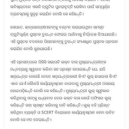
ଭବିଷ୍ୟତରେ ଏଭଳି ତ୍ରୁଟିର ପୁନରାବୃତ୍ତି ରୋକିବା ପାଇଁ ସମ୍ପୂର୍ଣ୍ଣ
ବ୍ୟବସ୍ଥାକୁ ସୁଦୃଢ଼ କରାଯିବ ବୋଲି ସେ କହିଛନ୍ତି।
ସେପଟେ, ଛାତ୍ରଛାତ୍ରୀମାନଙ୍କୁ ବଣ୍ଟନ କରାଯାଇଥିବା ସମସ୍ତ
ତ୍ରୁଟିପୂର୍ଣ୍ଣ ପୁସ୍ତକ ତୁରନ୍ତ ଫେରାଇ ଆଣିବାକୁ ନିର୍ଦ୍ଦେଶ ଦିଆଯାଇଛି।
ଏହି ପୁସ୍ତକ ବଦଳରେ ପିଲାମାନଙ୍କୁ ତୁରନ୍ତ ସଂଶୋଧିତ ପୁସ୍ତକ ପ୍ରଦାନ
କରାଯିବ ବୋଲି କୁହାଯାଇଛି।
ଏହି ପ୍ରସଙ୍ଗରେ ପିସିସି ସଭାପତି ଭକ୍ତ ଦାସ ମୁଖ୍ୟମନ୍ତ୍ରୀଙ୍କ
ମନ୍ତବ୍ୟକୁ ସ୍ୱାଗତ କରିବା ସହ ପ୍ରଶ୍ନ ଉଠାଇଛନ୍ତି ଯେ, ଯଦି
ଷଡ଼ଯନ୍ତ୍ର ହୋଇଛି ତେବେ ଷଡ଼ଯନ୍ତ୍ରକାରୀ କିଏ? ଭୁଲ୍ ଛପାଇଲା କିଏ?
ଏବେ ଯାଏଁ କୌଣସି କାର୍ଯ୍ୟାନୁଷ୍ଠାନ ନହେବାରୁ ମୁଖ୍ୟମନ୍ତ୍ରୀ ଅସହାୟ
ହୋଇପଡ଼ିଛନ୍ତି ବୋଲି ସେ କହିଛନ୍ତି। ମୁଖ୍ୟମନ୍ତ୍ରୀ ଭୁଲ୍ ସ୍ୱୀକାର
କରିଥିବାରୁ ତାଙ୍କୁ ଧନ୍ୟବାଦ ଦେଇ ଭକ୍ତ ଦାସ କେଉଁ ଅଫିସର ଭୁଲ୍
କରିଛନ୍ତି ତାହା ସ୍ପଷ୍ଟ କରିବାକୁ ଦାବି କରିଛନ୍ତି। ଭୁଲ୍ ବହି ପ୍ରିଣ୍ଟ
କରିଥିବା ବ୍ୟକ୍ତି ଓ SCERT ବିରୋଧରେ କାର୍ଯ୍ୟାନୁଷ୍ଠାନ ହେବା ଉଚିତ
ବୋଲି ସେ ମତ ଦେଇଛନ୍ତି।