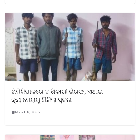
ଶିମିଳିପାଳରେ ୪ ଶିକାରୀ ଗିରଫ, ଏଆଇ
କ୍ୟାମେରାରୁ ମିଳିଲା ସୂଚନା
March 8, 2026