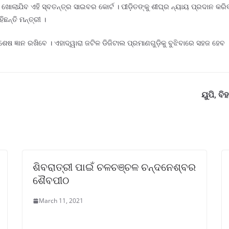
ଁ ଖୋଲାଯିବ ଏହି ସ୍ବତନ୍ତ୍ର ସାଇବର କୋର୍ଟ । ପୀଡ଼ିତଙ୍କୁ ଶୀଘ୍ର ନ୍ୟାୟ ପ୍ରଦାନ 
ଛନ୍ତି ମନ୍ତ୍ରୀ ।
୍ଞାନ ରଖିବେ । ଏହାଦ୍ୱାରା ଜଟିଳ ଡିଜିଟାଲ ପ୍ରମାଣଗୁଡ଼ିକୁ ବୁଝିବାରେ ସହଜ ହେବ । 
ୟୁପି, ବ
ଶିବରାତ୍ରୀ ପାଇଁ ଚଳଚଞ୍ଚଳ ଚନ୍ଦନେଶ୍ବର
ଶୈବପୀଠ
March 11, 2021