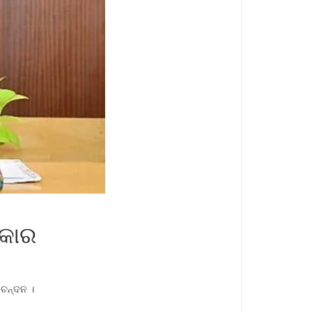
ରକାର
ିଚନ୍ଦନ ।