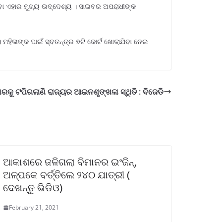
କରିବା ଏହାର ମୁଖ୍ୟ ଉଦ୍ଦେଶ୍ୟ । ସାଇବର ଅପରାଧୀଙ୍କ
ମହିଳାଙ୍କ ପାଇଁ ସ୍ବତନ୍ତ୍ର ୭ଟି କୋର୍ଟ ଖୋଲାଯିବା ନେଇ
ିହାରକୁ ଟପିଗଲାଣି ରାଜ୍ୟର ଆଇନଶୃଙ୍ଖଳା ସ୍ଥିତି : ବିଜେଡି
ଆକାଶରେ ଜଳିଗଲା ବିମାନର ଇଂଜିନ୍,
ଅଳ୍ପକେ ବର୍ତ୍ତିଲେ ୨୪୦ ଯାତ୍ରୀ (
ଦେଖନ୍ତୁ ଭିଡିଓ)
February 21, 2021