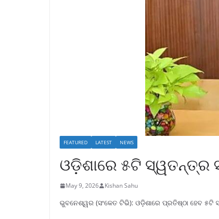
FEATURED
LATEST
NEWS
ଓଡ଼ିଶାରେ ୫ଟି ସ୍ୱତନ୍ତ୍ର
May 9, 2026
Kishan Sahu
ଭୁବନେଶ୍ୱର (ସଂକେତ ଟିଭି): ଓଡ଼ିଶାରେ ପ୍ରତିଷ୍ଠା ହେବ ୫ଟି