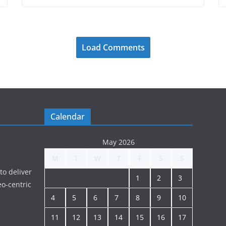
Load Comments
Calendar
May 2026
M
T
W
T
F
S
S
to deliver
1
2
3
o-centric
4
5
6
7
8
9
10
11
12
13
14
15
16
17