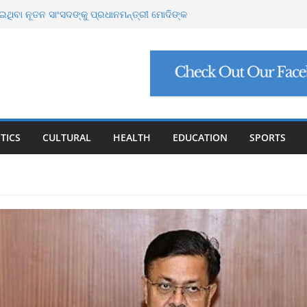
 ୩୧ ହଜାର ୬୪୮ କୋଟି ନିବେଶ ପ୍ରସ୍ତାବ, ସୃଷ୍ଟି ହେବ
ଥିବା ନୂତନ ସାଂସଦଙ୍କୁ ପ୍ରଧାନମନ୍ତ୍ରୀ ମୋଦିଙ୍କ
ର୍ସ ଲାଞ୍ଚ ମାମଲା ଶେଷ: ସୁପ୍ରିମକୋର୍ଟଙ୍କ ଦ୍ୱାରା
କ୍ ମାମଲା: ୩ ବିଶେଷଜ୍ଞଙ୍କ ବିରୋଧରେ ଗୁରୁତର
 ବଙ୍ଗୋପସାଗରରେ ଘୂର୍ଣ୍ଣିବଳୟ, ଉପକୂଳ ଓଡ଼ିଶାକୁ
TICS
CULTURAL
HEALTH
EDUCATION
SPORTS