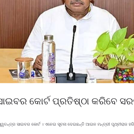
 ସାଇବର କୋର୍ଟ ପ୍ରତିଷ୍ଠା କରିବେ ସ
 ସ୍ୱତନ୍ତ୍ର ସାଇବର କୋର୍ଟ । ଏନେଇ ସୂଚନା ଦେଇଛନ୍ତି ଆଇନ ମନ୍ତ୍ରୀ ପୃଥ୍ବୀରାଜ ହର