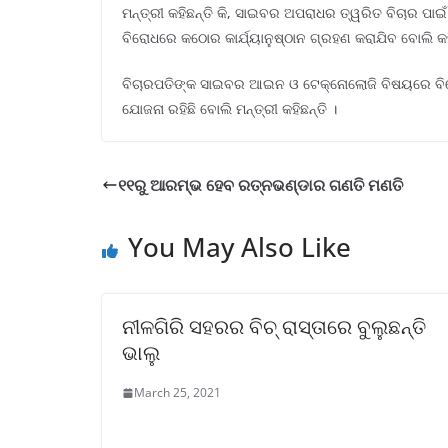
ମନ୍ତ୍ରୀ କହିଛନ୍ତି କି, ସାଇବର ଅପରାଧର ତ୍ୱରିତ ବିଚାର ପାଇ
ବିରୋଧରେ କଠୋର କାର୍ଯ୍ୟାନୁଷ୍ଠାନ ଗ୍ରହଣ କରାଯିବ ବୋଲି କହି
ବିଚାରପତିଙ୍କ ସାଇବର ଆଇନ ଓ ଟେକ୍ନୋଲୋଜି ବିଷୟରେ ବିଶେଷ ଜ
ଯୋଜନା ରହିଛି ବୋଲି ମନ୍ତ୍ରୀ କହିଛନ୍ତି ।
୧୧ରୁ ଆରମ୍ଭ ହେବ ରତ୍ନଭଣ୍ଡାର ଗଣତି ମଣତି
You May Also Like
ନୀଳଗିରି ସହରର ବିଚ୍ ରାସ୍ତାରେ ବୁଲୁଛନ୍ତି
ଭାଲୁ
March 25, 2021