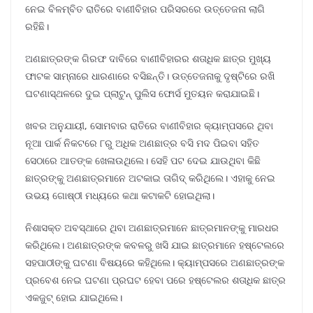
ନେଇ ବିଳମ୍ବିତ ରାତିରେ ବାଣୀବିହାର ପରିସରରେ ଉତ୍ତେଜନା ଲାଗି
ରହିଛି।
ଅଣଛାତ୍ରଙ୍କ ଗିରଫ ଦାବିରେ ବାଣୀବିହାରର ଶତାଧିକ ଛାତ୍ର ମୁଖ୍ୟ
ଫାଟକ ସାମ୍ନାରେ ଧାରଣାରେ ବସିଛନ୍ତି। ଉତ୍ତେଜନାକୁ ଦୃଷ୍ଟିରେ ରଖି
ଘଟଣାସ୍ଥଳରେ ଦୁଇ ପ୍ଲାଟୁନ୍ ପୁଲିସ ଫୋର୍ସ ମୁତୟନ କରାଯାଇଛି।
ଖବର ଅନୁଯାୟୀ, ସୋମବାର ରାତିରେ ବାଣୀବିହାର କ୍ୟାମ୍ପସରେ ଥିବା
ନୂଆ ପାର୍କ ନିକଟରେ ୮ରୁ ଅଧିକ ଅଣଛାତ୍ର ବସି ମଦ ପିଇବା ସହିତ
ସେଠାରେ ଆତଙ୍କ ଖେଳାଉଥିଲେ। ସେହି ପଟ ଦେଇ ଯାଉଥିବା କିଛି
ଛାତ୍ରଙ୍କୁ ଅଣଛାତ୍ରମାନେ ଅଟକାଇ ତାଗିଦ୍ କରିଥିଲେ। ଏହାକୁ ନେଇ
ଉଭୟ ଗୋଷ୍ଠୀ ମଧ୍ୟରେ କଥା କଟାକଟି ହୋଇଥିଲା।
ନିଶାସକ୍ତ ଅବସ୍ଥାରେ ଥିବା ଅଣଛାତ୍ରମାନେ ଛାତ୍ରମାନଙ୍କୁ ମାରଧର
କରିଥିଲେ। ଅଣଛାତ୍ରଙ୍କ କବଳରୁ ଖସି ଯାଇ ଛାତ୍ରମାନେ ହଷ୍ଟେଲରେ
ସହପାଠୀଙ୍କୁ ଘଟଣା ବିଷୟରେ କହିଥିଲେ। କ୍ୟାମ୍ପସରେ ଅଣଛାତ୍ରଙ୍କ
ପ୍ରବେଶ ନେଇ ଘଟଣା ପ୍ରଘଟ ହେବା ପରେ ହଷ୍ଟେଲର ଶତାଧିକ ଛାତ୍ର
ଏକଜୁଟ୍ ହୋଇ ଯାଇଥିଲେ।