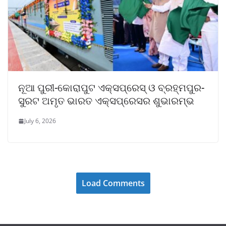
ନୂଆ ପୁରୀ-କୋରାପୁଟ ଏକ୍ସପ୍ରେସ୍ ଓ ବ୍ରହ୍ମପୁର-
ସୁରଟ ଅମୃତ ଭାରତ ଏକ୍ସପ୍ରେସର ଶୁଭାରମ୍ଭ
July 6, 2026
Load Comments