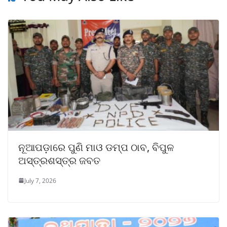
ନୂଆପଡ଼ାରେ ପୁଣି ମାଓ ଡମ୍ପ ଠାବ, ବିପୁଳ
ଅସ୍ତ୍ରଶସ୍ତ୍ର ଜବତ
July 7, 2026