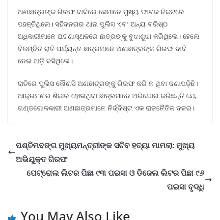
ଅଣଛାତ୍ରଙ୍କ ଗିରଫ ଦାବିରେ ସେମାନେ ମୁଖ୍ୟ ଫାଟକ ନିକଟରେ
ପହଞ୍ଚିଥିଲେ। ସହିଦନଗର ଥାନା ପୁଲିସ ଏବଂ ଅନ୍ୟ ବରିଷ୍ଠ
ଅଧିକାରୀମାନେ ଘଟଣାସ୍ଥଳରେ ଛାତ୍ରଙ୍କୁ ବୁଝାଶୁଝା କରିଥିଲେ। ହେଲେ
ବିଳମ୍ବିତ ରାତି ପର୍ଯ୍ୟନ୍ତ ଛାତ୍ରମାନେ ଅଣଛାତ୍ରଙ୍କ ଗିରଫ ଦାବି
ନେଇ ଅଡ଼ି ବସିଥିଲେ।
ରାତିରେ ପୁଲିସ କୌଣସି ଅଣଛାତ୍ରଙ୍କୁ ଗିରଫ କରି ନ ଥିବା ଜଣାପଡ଼ିଛି।
ଆକ୍ରମଣର ଶିକାର ହୋଇଥିବା ଛାତ୍ରମାନେ ଅଭିଯୋଗ କରିଛନ୍ତି ଯେ,
ଗଣ୍ଡଗୋଳକାରୀ ଅଣଛାତ୍ରମାନେ ନିର୍ଦ୍ଦିଷ୍ଟ ଏକ ରାଜନୈତିକ ଦଳର।
ପଶ୍ଚିମବଙ୍ଗ ମୁଖ୍ୟମନ୍ତ୍ରୀଙ୍କ ସଚିବ ହତ୍ୟା ମାମଲା: ମୁଖ୍ୟ
ଅଭିଯୁକ୍ତ ଗିରଫ
ପେଟ୍ରୋଲ ଲିଟର ପିଛା ୯୩ ପଇସା ଓ ଡିଜେଲ ଲିଟର ପିଛା ୯୬
ପଇସା ବୃଦ୍ଧି
You May Also Like