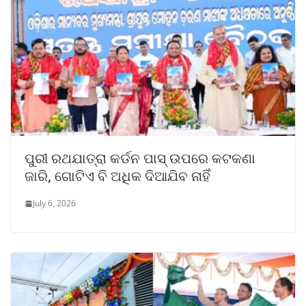
ପୁରୀ ରଥଯାତ୍ରା କର୍ଡନ ପାସ୍ ଉପରେ କଟକଣା
ଜାରି, ଗୋଟିଏ ବି ଅଧିକ ଦିଆଯିବ ନାହିଁ
July 6, 2026