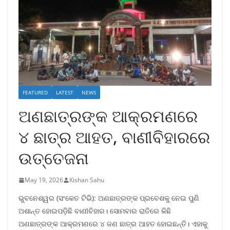
FEATURED
LATEST
NEWS
ଅଣଛାତ୍ରଙ୍କ ଆକ୍ରମଣରେ
୪ ଛାତ୍ର ଆହତ, ବାଣୀବିହାରରେ
ଉତ୍ତେଜନା
May 19, 2026
Kishan Sahu
ଭୁବନେଶ୍ୱର (ସଂକେତ ଟିଭି): ଅଣଛାତ୍ରଙ୍କ ପ୍ରବେଶକୁ ନେଇ ପୁଣି
ଅଶାନ୍ତ ହୋଇପଡ଼ିଛି ବାଣୀବିହାର। ସୋମବାର ରାତିରେ କିଛି
ଅଣଛାତ୍ରଙ୍କ ଆକ୍ରମଣରେ ୪ ଜଣ ଛାତ୍ର ଆହତ ହୋଇଛନ୍ତି। ଏହାକୁ