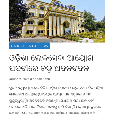
FEATURED
LATEST
NEWS
ଓଡ଼ିଶା ଲୋକସେବା ଆୟୋଗ
ପଦବୀରେ ବଡ଼ ଅଦଳବଦଳ
June 9, 2026
Kishan Sahu
ଭୁବନେଶ୍ୱର (ସଂକେତ ଟିଭି): ଓଡ଼ିଶା ସରକାର ମଙ୍ଗଳବାର ଦିନ ଓଡ଼ିଶା
ଲୋକସେବା ଆୟୋଗ (OPSC)ର ପ୍ରମୁଖ ପଦବୀଗୁଡ଼ିକରେ ଏକ
ଗୁରୁତ୍ୱପୂର୍ଣ୍ଣ ଅଦଳବଦଳ କରିଛନ୍ତି। ସାଧାରଣ ପ୍ରଶାସନ ଏବଂ
ସାଧାରଣ ଅଭିଯୋଗ ବିଭାଗ ପକ୍ଷରୁ ଜାରି ବିଜ୍ଞପ୍ତି ଅନୁଯାୟୀ, ଦୁଇଜଣ
ବରିଷ୍ଠ OAS ଅଧିକାରୀଙ୍କୁ ନୂତନ ଦାୟିତ୍ୱ ପ୍ରଦାନ କରାଯାଇଛି।