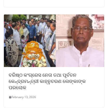
ବରିଷ୍ଠ କଂଗ୍ରେସ ନେତା ତଥା ପୂର୍ବତନ
କେନ୍ଦ୍ରମନ୍ତ୍ରୀ କାହ୍ନୁଚରଣ ଲେଙ୍କାଙ୍କ
ପରଲୋକ
February 13, 2026