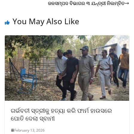
ଜଳସମ୍ପଦ ବିଭାଗର ୩ ଯନ୍ତ୍ରୀ ନିଲମ୍ବିତ
You May Also Like
ଗର୍ଭବତୀ ସ୍ତ୍ରୀକୁ ହତ୍ୟା କରି ଫାର୍ମ ହାଉସରେ
ପୋତି ଦେଲା ସ୍ବାମୀ
February 13, 2026