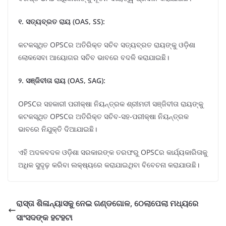
୧. ସତ୍ୟବ୍ରତ ରାୟ (OAS, SS):
କଟକସ୍ଥିତ OPSCର ଅତିରିକ୍ତ ସଚିବ ସତ୍ୟବ୍ରତ ରାୟଙ୍କୁ ଓଡ଼ିଶା
ଲୋକସେବା ଆୟୋଗର ସଚିବ ଭାବରେ ବଦଳି କରାଯାଇଛି।
୨. ସଞ୍ଜିବୀତା ରାୟ (OAS, SAG):
OPSCର ସହକାରୀ ପରୀକ୍ଷା ନିୟନ୍ତ୍ରକ ଶ୍ରୀମତୀ ସଞ୍ଜିବୀତା ରାୟଙ୍କୁ
କଟକସ୍ଥିତ OPSCର ଅତିରିକ୍ତ ସଚିବ-ସହ-ପରୀକ୍ଷା ନିୟନ୍ତ୍ରକ
ଭାବରେ ନିଯୁକ୍ତି ଦିଆଯାଇଛି।
ଏହି ଅଦଳବଦଳ ଓଡ଼ିଶା ସରକାରଙ୍କ ତରଫରୁ OPSCର କାର୍ଯ୍ୟକାରିତାକୁ
ଅଧିକ ସୁଦୃଢ଼ କରିବା ଲକ୍ଷ୍ୟରେ କରାଯାଇଥିବା ବିବେଚନା କରାଯାଉଛି।
ରାସ୍ତା ଶିଳାନ୍ୟାସକୁ ନେଇ ଗଣ୍ଡଗୋଳ, ଠେଲାପେଲା ମଧ୍ୟରେ
ସାଂସଦଙ୍କ ହଟହଟା