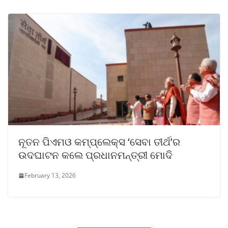
ନୂତନ ପିଏମଓ କମ୍ପ୍ଲେକ୍ସ ‘ସେବା ତୀର୍ଥ’ର
ଉଦଘାଟନ କଲେ ପ୍ରଧାନମନ୍ତ୍ରୀ ମୋଦି
February 13, 2026