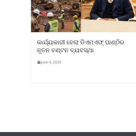
କାର୍ଯ୍ୟକାରୀ ହେଲା ଡିଏମଏଫ୍ ପାଣ୍ଠିର
ନୂତନ ବଣ୍ଟନ ବ୍ୟବସ୍ଥା
June 4, 2026