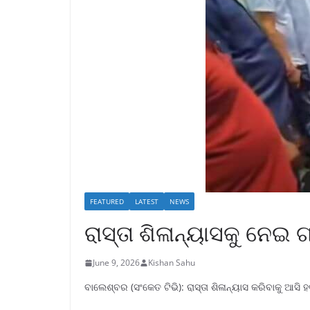
FEATURED
LATEST
NEWS
ରାସ୍ତା ଶିଳାନ୍ୟାସକୁ ନେ
June 9, 2026
Kishan Sahu
ବାଲେଶ୍ବର (ସଂକେତ ଟିଭି): ରାସ୍ତା ଶିଳାନ୍ୟାସ କରିବାକୁ ଆ