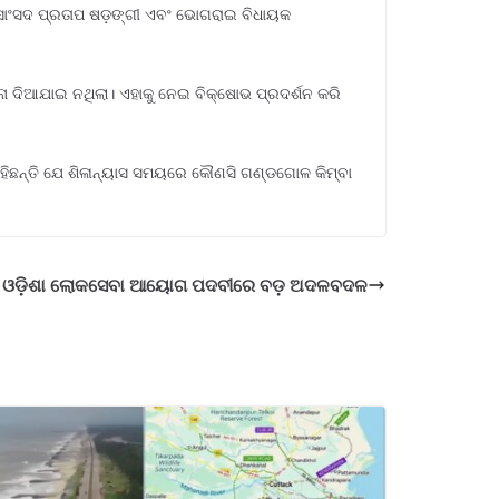
ଁ ସାଂସଦ ପ୍ରତାପ ଷଡ଼ଙ୍ଗୀ ଏବଂ ଭୋଗରାଇ ବିଧାୟକ
ା ଦିଆଯାଇ ନଥିଲା। ଏହାକୁ ନେଇ ବିକ୍ଷୋଭ ପ୍ରଦର୍ଶନ କରି
ହିଛନ୍ତି ଯେ ଶିଳାନ୍ୟାସ ସମୟରେ କୌଣସି ଗଣ୍ଡଗୋଳ କିମ୍ବା
ଓଡ଼ିଶା ଲୋକସେବା ଆୟୋଗ ପଦବୀରେ ବଡ଼ ଅଦଳବଦଳ