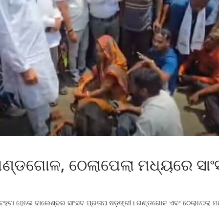
ଇ ଗଣ୍ଡଗୋଳ, ଠେଲାପେଲା ମଧ୍ୟରେ ସା
ସି ହଟହଟା ହେଲେ ବାଲେଶ୍ବର ସାଂସଦ ପ୍ରତାପ ଷଡ଼ଙ୍ଗୀ। ଗଣ୍ଡଗୋଳ ଏବଂ ଠେଲାପେଲା ମଧ୍