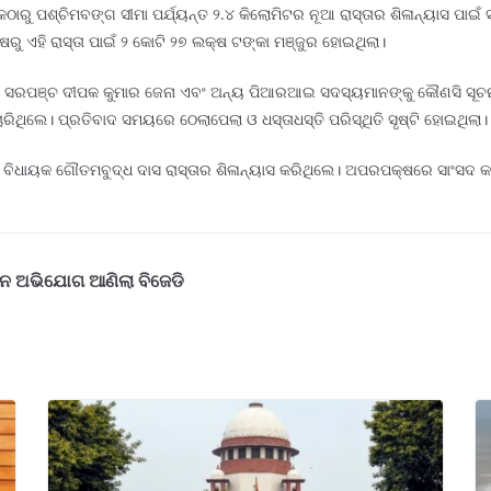
ରୁ ପଶ୍ଚିମବଙ୍ଗ ସୀମା ପର୍ଯ୍ୟନ୍ତ ୨.୪ କିଲୋମିଟର ନୂଆ ରାସ୍ତାର ଶିଳାନ୍ୟାସ ପାଇ
ୁ ଏହି ରାସ୍ତା ପାଇଁ ୨ କୋଟି ୨୭ ଲକ୍ଷ ଟଙ୍କା ମଞ୍ଜୁର ହୋଇଥିଲା।
ାୟତ ସରପଞ୍ଚ ଦୀପକ କୁମାର ଜେନା ଏବଂ ଅନ୍ୟ ପିଆରଆଇ ସଦସ୍ୟମାନଙ୍କୁ କୌଣସି ସୂଚନ
ିଥିଲେ। ପ୍ରତିବାଦ ସମୟରେ ଠେଲାପେଲା ଓ ଧସ୍ତାଧସ୍ତି ପରିସ୍ଥିତି ସୃଷ୍ଟି ହୋଇଥିଲା।
ବିଧାୟକ ଗୌତମବୁଦ୍ଧ ଦାସ ରାସ୍ତାର ଶିଳାନ୍ୟାସ କରିଥିଲେ। ଅପରପକ୍ଷରେ ସାଂସଦ କ
ଗୀନ ଅଭିଯୋଗ ଆଣିଲା ବିଜେଡି