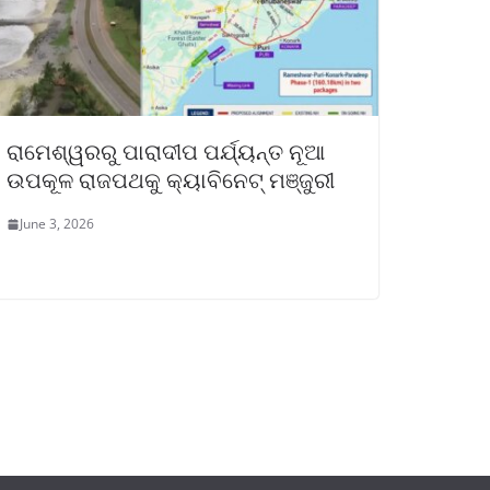
ରାମେଶ୍ୱରରୁ ପାରାଦୀପ ପର୍ଯ୍ୟନ୍ତ ନୂଆ
ଉପକୂଳ ରାଜପଥକୁ କ୍ୟାବିନେଟ୍‌ ମଞ୍ଜୁରୀ
June 3, 2026