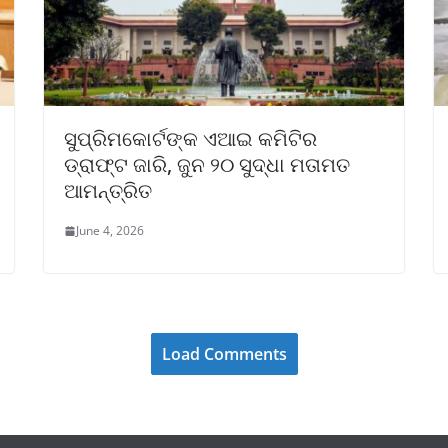
ସୁପ୍ରିମକୋର୍ଟଙ୍କ ଏଆଇ କମିଟିର
ଡ୍ରାଫ୍ଟ ଜାରି, ଜୁନ ୨୦ ସୁଦ୍ଧା ମତାମତ
ଆମନ୍ତ୍ରିତ
June 4, 2026
Load Comments