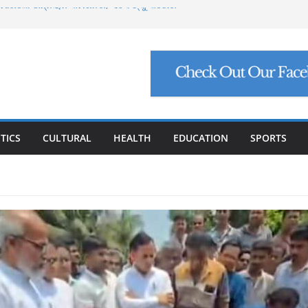
୍ଟ ମାଗିଲେ ଉନ୍ନୟନ କମିଶନର, ସଚିବଙ୍କୁ କଠୋର
ମାମଲା: ମୁଖ୍ୟ ଅଭିଯୁକ୍ତ ମନୋଜ ପାଢ଼ୀଙ୍କୁ ମିଳିଲା
ିଯୁକ୍ତି ଠକେଇ, ମୁଖ୍ୟ ପ୍ରଶାସକଙ୍କ ଦସ୍ତଖତ ଜାଲ୍
େଟ୍ରୋଲ, ସୁପ୍ରିମକୋର୍ଟଙ୍କ ବଡ଼ ନିର୍ଦ୍ଦେଶ
୍କୁ ୮ ଗ୍ରାମ ସୁନା-ଶାଢ଼ୀ, ଏଆଇ ପ୍ରଶିକ୍ଷଣ ପାଇଁ ୫
ା
TICS
CULTURAL
HEALTH
EDUCATION
SPORTS