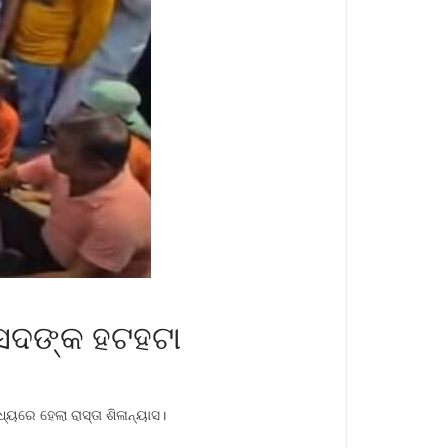
ଂସଦଙ୍କ ହଟହଟା
ୟରେ ହେଲା ରାସ୍ତା ଶିଳାନ୍ୟାସ।