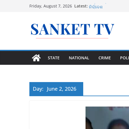
Skip
Latest:
ଜିଲ୍ଲା ଗସ୍ତ ରିପୋର୍ଟ 
Friday, August 7, 2026
to
ନିର୍ଦ୍ଦେଶ
ପାଠ୍ୟପୁସ୍ତକ ତ୍ରୁଟି ମାମଲ
content
ଜାମିନ
ଶ୍ରୀମନ୍ଦିର ନକଲି ନିଯୁକ
ବୀମା ବିନା ମିଳିବନି ପେଟ୍ର
ତାମିଲନାଡୁରେ ମହିଳାଙ୍କୁ 
ଲକ୍ଷ ଟଙ୍କା ଘୋଷଣା
STATE
NATIONAL
CRIME
POLI
Day:
June 2, 2026