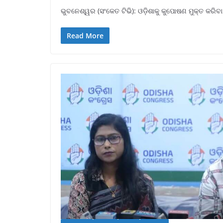
ଭୁବନେଶ୍ୱର (ସଂକେତ ଟିଭି): ଓଡ଼ିଶାକୁ କୁପୋଷଣ ମୁକ୍ତ କର
Read More