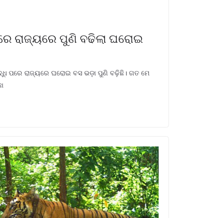
ରେ ରାଜ୍ୟରେ ପୁଣି ବଢିଲା ଘରୋଇ
୍ଧି ପରେ ରାଜ୍ୟରେ ଘରୋଇ ବସ ଭଡ଼ା ପୁଣି ବଢ଼ିଛି। ଗତ ମେ
ଛା