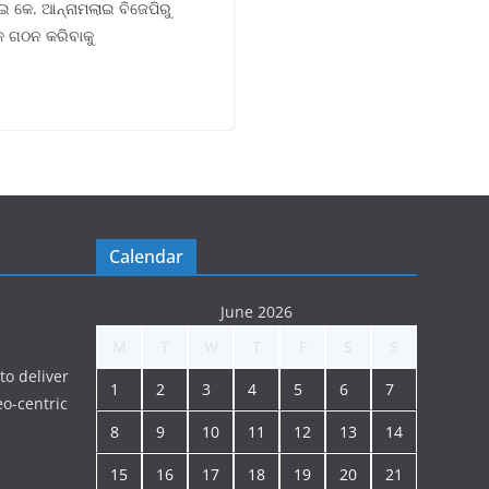
ାଇ କେ. ଆନ୍ନାମଲାଇ ବିଜେପିରୁ
ଳ ଗଠନ କରିବାକୁ
Calendar
June 2026
M
T
W
T
F
S
S
to deliver
1
2
3
4
5
6
7
o-centric
8
9
10
11
12
13
14
15
16
17
18
19
20
21