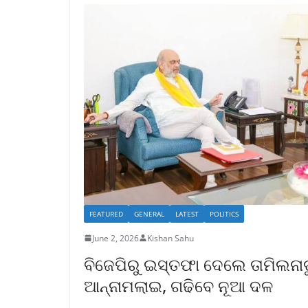
FEATURED
GENERAL
LATEST
POLITICS
June 2, 2026
Kishan Sahu
ବିଜେପିରୁ ଇସ୍ତଫା ଦେଲେ ତାମିଲନାଡ
ଆନ୍ନାମଲାଇ, ଗଢିବେ ନୂଆ ଦଳ