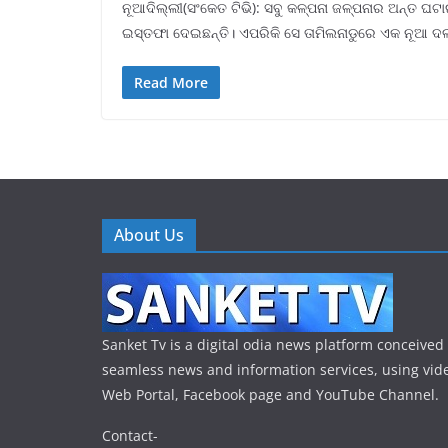
ନୂଆଦିଲ୍ଲୀ(ସଂକେତ ଟିଭି): ସବୁ କଳ୍ପନା ଜଳ୍ପନାର ଅନ୍ତ ଘଟ
ଇସ୍ତଫା ଦେଇଛନ୍ତି। ଏପରିକି ସେ ତାମିଲନାଡୁରେ ଏକ ନୂଆ ଦ
Read More
About Us
Sanket Tv is a digital odia news platform conceived 
seamless news and information services, using vide
Web Portal, Facebook page and YouTube Channel.
Contact-