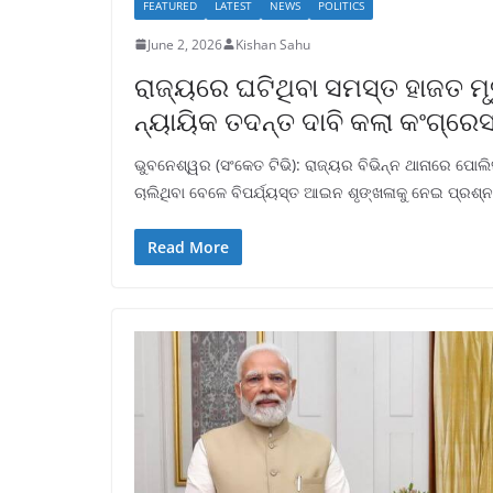
FEATURED
LATEST
NEWS
POLITICS
June 2, 2026
Kishan Sahu
ରାଜ୍ୟରେ ଘଟିଥିବା ସମସ୍ତ ହାଜତ ମ
ନ୍ୟାୟିକ ତଦନ୍ତ ଦାବି କଲା କଂଗ୍ରେ
ଭୁବନେଶ୍ୱର (ସଂକେତ ଟିଭି): ରାଜ୍ୟର ବିଭିନ୍ନ ଥାନାରେ ପୋଲିସ
ଚାଲିଥିବା ବେଳେ ବିପର୍ଯ୍ୟସ୍ତ ଆଇନ ଶୃଙ୍ଖଳାକୁ ନେଇ ପ୍ରଶ୍
Read More