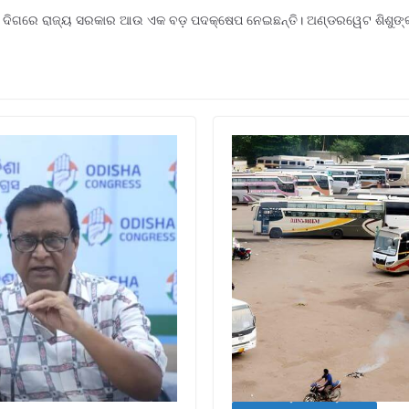
ିବା ଦିଗରେ ରାଜ୍ୟ ସରକାର ଆଉ ଏକ ବଡ଼ ପଦକ୍ଷେପ ନେଇଛନ୍ତି। ଅଣ୍ଡରୱେଟ ଶିଶୁଙ୍କ