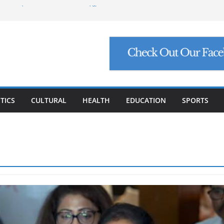
ମାଗିଲେ ଉନ୍ନୟନ କମିଶନର, ସଚିବଙ୍କୁ କଠୋର
ା: ମୁଖ୍ୟ ଅଭିଯୁକ୍ତ ମନୋଜ ପାଢ଼ୀଙ୍କୁ ମିଳିଲା
୍ତି ଠକେଇ, ମୁଖ୍ୟ ପ୍ରଶାସକଙ୍କ ଦସ୍ତଖତ ଜାଲ୍
ୋଲ, ସୁପ୍ରିମକୋର୍ଟଙ୍କ ବଡ଼ ନିର୍ଦ୍ଦେଶ
୮ ଗ୍ରାମ ସୁନା-ଶାଢ଼ୀ, ଏଆଇ ପ୍ରଶିକ୍ଷଣ ପାଇଁ ୫
TICS
CULTURAL
HEALTH
EDUCATION
SPORTS