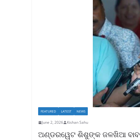
FEATURED
LATEST
NEWS
June 2, 2026
Kishan Sahu
ଅଣ୍ଡରୱେଟ ଶିଶୁଙ୍କ ଜଳଖିଆ ବାବଦ 