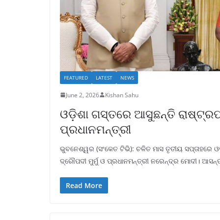
FEATURED
LATEST
NEWS
June 2, 2026
Kishan Sahu
ଓଡ଼ିଶା ଗସ୍ତରେ ଆସୁଛନ୍ତି ରାଷ୍ଟ୍ର
ପ୍ରଧାନମନ୍ତ୍ରୀ
ଭୁବନେଶ୍ୱର (ସଂକେତ ଟିଭି): ଚଳିତ ମାସ ତୃତୀୟ ସପ୍ତାହରେ ଓ
ଦ୍ରୌପଦୀ ମୁର୍ମୁ ଓ ପ୍ରଧାନମନ୍ତ୍ରୀ ନରେନ୍ଦ୍ର ମୋଦୀ। ଆସନ୍
Read More