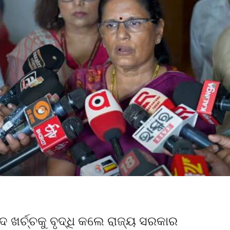
ଖର୍ଚ୍ଚକୁ ବୃଦ୍ଧି କଲେ ରାଜ୍ୟ ସରକାର