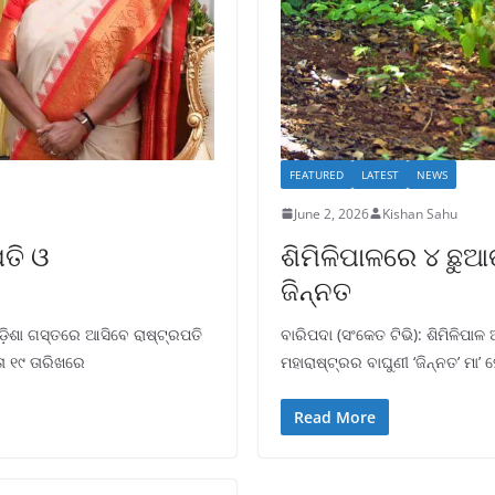
FEATURED
LATEST
NEWS
June 2, 2026
Kishan Sahu
ପତି ଓ
ଶିମିଳିପାଳରେ ୪ ଛୁଆ
ଜିନ୍ନତ
ଡ଼ିଶା ଗସ୍ତରେ ଆସିବେ ରାଷ୍ଟ୍ରପତି
ବାରିପଦା (ସଂକେତ ଟିଭି): ଶିମିଳିପ
ତା ୧୯ ତାରିଖରେ
ମହାରାଷ୍ଟ୍ରର ବାଘୁଣୀ ‘ଜିନ୍ନତ’ ମା
Read More