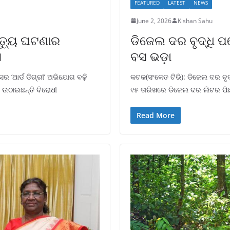
FEATURED
LATEST
NEWS
June 2, 2026
Kishan Sahu
ୃତ୍ୟୁ ଘଟଣାର
ଡିଜେଲ ଦର ବୃଦ୍ଧି ପ
ସ
ବସ ଭଡ଼ା
ର ‘ଥାର୍ଡ ଡିଗ୍ରୀ’ ଅଭିଯୋଗ ବଢ଼ି
କଟକ(ସଂକେତ ଟିଭି): ଡିଜେଲ ଦର ବୃଦ
ନ ଉଠାଇଛନ୍ତି ବିରୋଧୀ
୧୫ ତାରିଖରେ ଡିଜେଲ ଦର ଲିଟର ପି
Read More