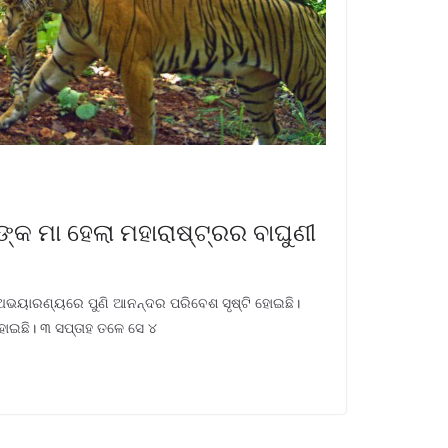
ଙ୍କ ମା ହେଲା ମହାରାଷ୍ଟ୍ରର ବାଘୁଣୀ
ାଳ ଅଭୟାରଣ୍ୟରେ ପୁଣି ଆନନ୍ଦର ପରିବେଶ ସୃଷ୍ଟି ହୋଇଛି।
’ ହୋଇଛି। ୩ ସପ୍ତାହ ତଳେ ସେ ୪