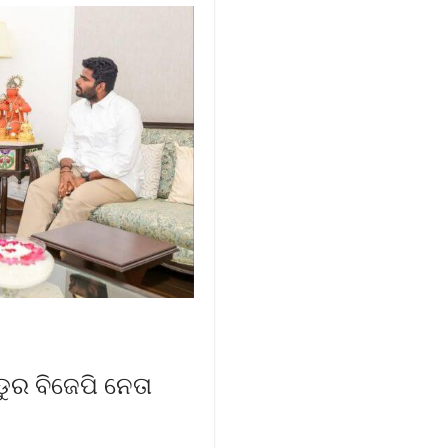
ୁର ବିଜେପି ନେତା