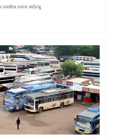
 ଜଳଖିଆ ବାବଦ ଖର୍ଚ୍ଚକୁ