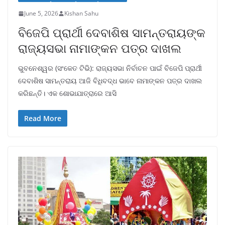
June 5, 2026
Kishan Sahu
ବିଜେପି ପ୍ରାର୍ଥୀ ଦେବାଶିଷ ସାମନ୍ତରାୟଙ୍କ
ରାଜ୍ୟସଭା ନାମାଙ୍କନ ପତ୍ର ଦାଖଲ
ଭୁବନେଶ୍ୱର (ସଂକେତ ଟିଭି): ରାଜ୍ୟସଭା ନିର୍ବାଚନ ପାଇଁ ବିଜେପି ପ୍ରାର୍ଥୀ
ଦେବାଶିଷ ସାମନ୍ତରାୟ ଆଜି ବିଧିବଦ୍ଧ ଭାବେ ନାମାଙ୍କନ ପତ୍ର ଦାଖଲ
କରିଛନ୍ତି। ଏକ ଶୋଭାଯାତ୍ରାରେ ଆସି
Read More