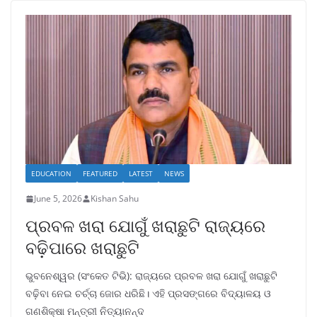
EDUCATION
FEATURED
LATEST
NEWS
June 5, 2026
Kishan Sahu
ପ୍ରବଳ ଖରା ଯୋଗୁଁ ଖରାଛୁଟି ରାଜ୍ୟରେ
ବଢ଼ିପାରେ ଖରାଛୁଟି
ଭୁବନେଶ୍ୱର (ସଂକେତ ଟିଭି): ରାଜ୍ୟରେ ପ୍ରବଳ ଖରା ଯୋଗୁଁ ଖରାଛୁଟି
ବଢ଼ିବା ନେଇ ଚର୍ଚ୍ଚା ଜୋର ଧରିଛି। ଏହି ପ୍ରସଙ୍ଗରେ ବିଦ୍ୟାଳୟ ଓ
ଗଣଶିକ୍ଷା ମନ୍ତ୍ରୀ ନିତ୍ୟାନନ୍ଦ