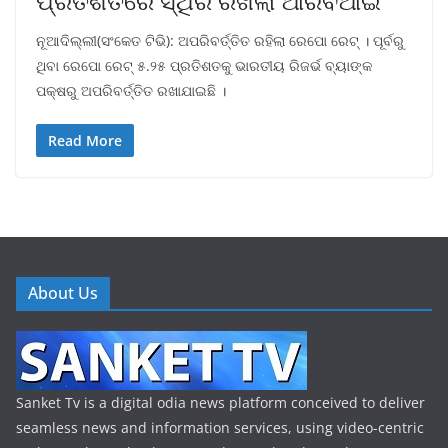
ପ୍ରତିଶତରେ ସ୍ଥିର ରଖିଲା ଆରବିଆଇ
ନୂଆଦିଲ୍ଲୀ(ସଂକେତ ଟିଭି): ଅପରିବର୍ତ୍ତିତ ରହିଲା ରେପୋ ରେଟ୍ । ପୂର୍ବରୁ
ଥିବା ରେପୋ ରେଟ୍ ୫.୨୫ ପ୍ରତିଶତକୁ ଭାରତୀୟ ରିଜର୍ଭ ବ୍ୟାଙ୍କ
ପକ୍ଷରୁ ଅପରିବର୍ତ୍ତିତ ରଖାଯାଇଛି ।
Read More
About Us
Sanket Tv is a digital odia news platform conceived to deliver
seamless news and information services, using video-centric