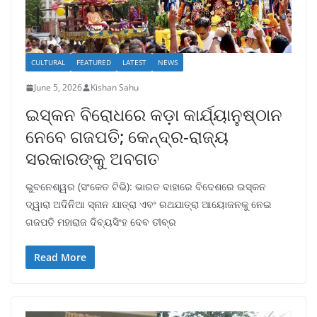
CULTURAL
FEATURED
LATEST
NEWS
June 5, 2026
Kishan Sahu
ଇସ୍କନ ବିରୋଧରେ କଡ଼ା କାର୍ଯ୍ୟାନୁଷ୍ଠାନ
ନେବେ ଗଜପତି; କେନ୍ଦ୍ର-ରାଜ୍ୟ
ସରକାରଙ୍କୁ ଅବଗତ
ଭୁବନେଶ୍ୱର (ସଂକେତ ଟିଭି): ଭାରତ ବାହାରେ ବିଦେଶରେ ଇସ୍କନ
ଦ୍ୱାରା ଅଦିନିଆ ସ୍ନାନ ଯାତ୍ରା ଏବଂ ରଥଯାତ୍ରା ଆୟୋଜନକୁ ନେଇ
ଗଜପତି ମହାରାଜ ଦିବ୍ୟସିଂହ ଦେବ ତୀବ୍ର
Read More