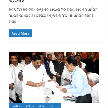
କଟକ (ସଂକେତ ଟିଭି): ରାଜ୍ୟରେ ଆସନ୍ତା ୩୦ ତାରିଖ ଯାଏଁ ବସ୍ ଧର୍ମଘଟ
ସ୍ଥଗିତ ରଖାଯାଇଛି। ଘରୋଇ ବସ୍ ମାଲିକ ସଂଘ ଏହି ଧର୍ମଘଟ ସ୍ଥଗିତ
ରଖିଛି।
Read More
FEATURED
LATEST
NEWS
POLITICS