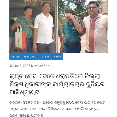
CRIME
FEATURED
LATEST
NEWS
June 5, 2026
Kishan Sahu
ଲାଞ୍ଚ ନେବା ବେଳେ ଧରାପଡ଼ିଲେ ଜିଲ୍ଲା
ଶିକ୍ଷାଧିକାରୀଙ୍କ କାର୍ଯ୍ୟାଳୟର ଜୁନିୟର
ଆସିଷ୍ଟାଣ୍ଟ
ଭଦ୍ରକ (ସଂକେତ ଟିଭି): ଘରୋଇ ସ୍କୁଲକୁ NOC ଦେବା ପାଇଁ ୧୦ ହଜାର
ଟଙ୍କା ଲାଞ୍ଚ ନେବା ବେଳେ ଭିଜିଲାନ୍ସ ହାତରେ ଧରାପଡ଼ିଲେ ଭଦ୍ରକ
ଜିଲ୍ଲା ଶିକ୍ଷାଧିକାରୀଙ୍କ