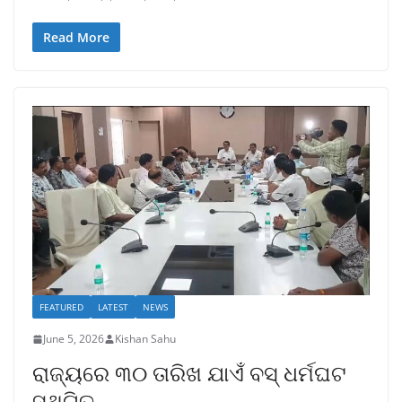
Read More
FEATURED
LATEST
NEWS
June 5, 2026
Kishan Sahu
ରାଜ୍ୟରେ ୩୦ ତାରିଖ ଯାଏଁ ବସ୍ ଧର୍ମଘଟ
ସ୍ଥଗିତ