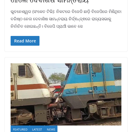
ଭୁବନେଶ୍ୱର (ସଂକେତ ଟିଭି): ନିକଟରେ ବିଜେଡି ଛାଡ଼ି ବିଜେପିରେ ମିଶିଥିବା
ବରିଷ୍ଠ ନେତା ଦେବାଶିଷ ସାମନ୍ତରାୟ ନିର୍ଦ୍ଵନ୍ଦ୍ଵରେ ରାଜ୍ୟସଭାକୁ
ନିର୍ବାଚିତ ହୋଇଛନ୍ତି। ବିଜେପି ପ୍ରାର୍ଥୀ ଭାବେ ସେ
Read More
FEATURED
LATEST
NEWS