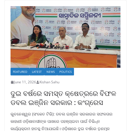
FEATURED
LATEST
NEWS
POLITICS
June 11, 2026
Kishan Sahu
ଦୁଇ ବର୍ଷରେ ସମସ୍ତ କ୍ଷେତ୍ରରେ ବିଫଳ
ଡବଲ ଇଞ୍ଜିନ ସରକାର : କଂଗ୍ରେସ
ଭୁବନେଶ୍ୱର (ସଂକେତ ଟିଭି): ଡବଲ ଇଞ୍ଜିନ ସରକାରର ସଫଳତାର
କାହାଣୀ ଓଡ଼ିଶାବାସୀଙ୍କ ପାଖରେ ପହଞ୍ଚାଇବା ପାଇଁ ବିଭିନ୍ନ
କାର୍ଯ୍ୟକ୍ରମ ହାତକୁ ନିଆଯାଇଛି। ଓଡ଼ିଶାରେ ଦୁଇ ବର୍ଷରେ ତୃଣମୂଳ