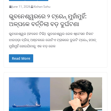
June 11, 2026
Kishan Sahu
ଭୁବନେଶ୍ୱରରେ ୨ ଟ୍ରେନ୍ ମୁହାଁମୁହିଁ:
ଅଳ୍ପକେ ବର୍ତ୍ତିଲା ବଡ଼ ଦୁର୍ଘଟଣା
ଭୁବନେଶ୍ୱର (ସଂକେତ ଟିଭି): ଭୁବନେଶ୍ୱର ରେଳ ଷ୍ଟେସନ ନିକଟ
ଝାରପଡ଼ା ବ୍ରିଜ୍ ଅଞ୍ଚଳରେ ଗୋଟିଏ ଟ୍ରାକରେ ଦୁଇଟି ଟ୍ରେନ୍ ହଠାତ୍
ମୁହାଁମୁହିଁ ହୋଇଯିବାରୁ ଏକ ବଡ଼ ରେଳ
Read More