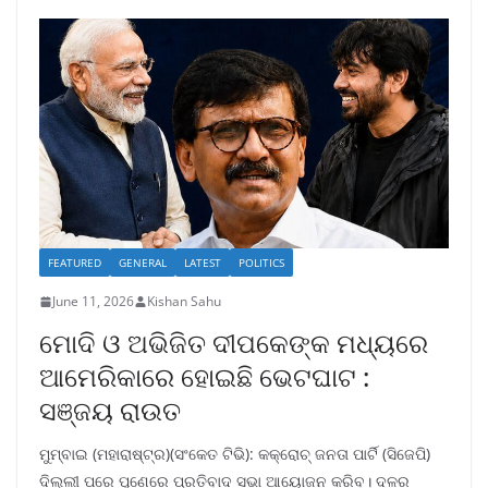
FEATURED
GENERAL
LATEST
POLITICS
June 11, 2026
Kishan Sahu
ମୋଦି ଓ ଅଭିଜିତ ଦୀପକେଙ୍କ ମଧ୍ୟରେ
ଆମେରିକାରେ ହୋଇଛି ଭେଟଘାଟ :
ସଞ୍ଜୟ ରାଉତ
ମୁମ୍ବାଇ (ମହାରାଷ୍ଟ୍ର)(ସଂକେତ ଟିଭି): କକ୍ରୋଚ୍ ଜନତା ପାର୍ଟି (ସିଜେପି)
ଦିଲ୍ଲୀ ପରେ ପୁଣେରେ ପ୍ରତିବାଦ ସଭା ଆୟୋଜନ କରିବ। ଦଳର