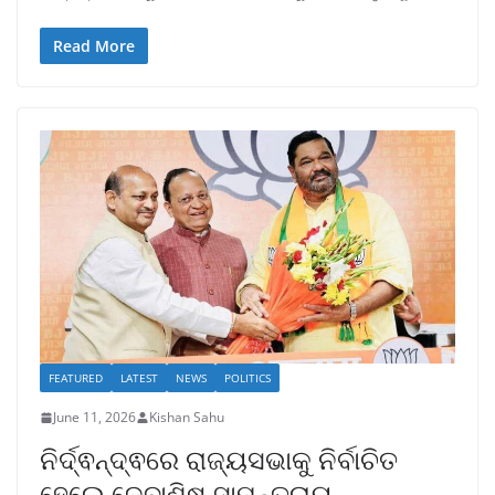
Read More
FEATURED
LATEST
NEWS
POLITICS
June 11, 2026
Kishan Sahu
ନିର୍ଦ୍ଵନ୍ଦ୍ଵରେ ରାଜ୍ୟସଭାକୁ ନିର୍ବାଚିତ
ହେଲେ ଦେବାଶିଷ ସାମନ୍ତରାୟ