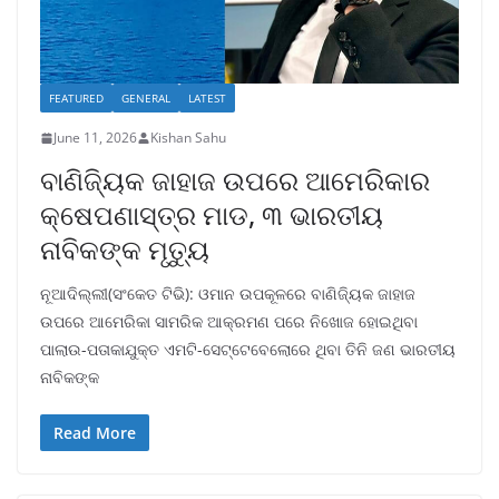
FEATURED
GENERAL
LATEST
June 11, 2026
Kishan Sahu
ବାଣିଜ୍ୟିକ ଜାହାଜ ଉପରେ ଆମେରିକାର
କ୍ଷେପଣାସ୍ତ୍ର ମାଡ, ୩ ଭାରତୀୟ
ନାବିକଙ୍କ ମୃତ୍ୟୁ
ନୂଆଦିଲ୍ଲୀ(ସଂକେତ ଟିଭି): ଓମାନ ଉପକୂଳରେ ବାଣିଜ୍ୟିକ ଜାହାଜ
ଉପରେ ଆମେରିକା ସାମରିକ ଆକ୍ରମଣ ପରେ ନିଖୋଜ ହୋଇଥିବା
ପାଲାଉ-ପତାକାଯୁକ୍ତ ଏମଟି-ସେଟ୍ଟେବେଲୋରେ ଥିବା ତିନି ଜଣ ଭାରତୀୟ
ନାବିକଙ୍କ
Read More