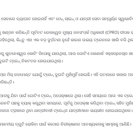
ବାରେ ବ୍ୟାଘାତ ହୋଇନାହିଁ ଏବଂ ମେନ୍ ଲାଇନ୍ ଓ ଯାତ୍ରୀ ସେବା ସମ୍ପୂର୍ଣ୍ଣ ସ୍ୱାଭାବ
ାକୁ ଖଣ୍ଡନ କରିଛନ୍ତି ପୂର୍ବତଟ ରେଲୱେର ମୁଖ୍ୟ ଜନସଂପର୍କ ଅଧିକାରୀ (CPRO) ଦୀପକ 
 ରହିନଥିଲା, କିନ୍ତୁ ଏହା ଏକ ବଡ଼ ଦୁର୍ଘଟଣା ନୁହେଁ କାରଣ ଉଭୟ ଟ୍ରେନରେ ଖାଲି ବଗି ଥିଲ
୍ବରରୁ ଭୁବନେଶ୍ୱର କୋଚିଂ ଡିପୋକୁ ଯାଉଥିଲା, ଆଉ ଗୋଟିଏ କୋଣାର୍କ ଏକ୍ସପ୍ରେସ୍ର ଖ
 ଦୁଇଟି ଟ୍ରେନ୍ ନିକଟତର ହୋଇଯାଇଥିଲା।
 ମିସ୍ ଜଜମେଣ୍ଟ ଯୋଗୁଁ ଟ୍ରେନ୍ ଦୁଇଟି ମୁହାଁମୁହିଁ ହୋଇଛି। ଏହି ଘଟଣାରେ କାହାର ଅ
ରିଛନ୍ତି।
ଡକୁ ଯିବା ପାଇଁ ଗୋଟିଏ ଟ୍ରେନ୍ ଅପେକ୍ଷାରେ ଥିଲା। ସେହି ସମୟରେ ଆଉ ଏକ ଟ୍ରେନ
ନଟି ପଛକୁ ବ୍ୟାକ୍ କରୁଥିବା ସମୟରେ, ପୂର୍ବରୁ ଅପେକ୍ଷା କରିଥିବା ଟ୍ରେନ୍ ସହିତ ମୁହାଁ
ରେ ଅଲଗା ଟ୍ରାକରେ ଥିବା ଯାତ୍ରୀବାହୀ ଟ୍ରେନ୍ର ଯାତ୍ରୀମାନେ ଭୟଭୀତ ହୋଇଯାଇଥିଲେ।
 ମାନବୀୟ ତ୍ରୁଟି ରୋକିବା ପାଇଁ କଠୋର ନିରୀକ୍ଷଣର ଆବଶ୍ୟକତାକୁ ସାମ୍ନାକୁ ଆଣିଛି।