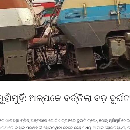
ଁମୁହିଁ: ଅଳ୍ପକେ ବର୍ତ୍ତିଲା ବଡ଼ ଦୁର୍ଘ
ଝାରପଡ଼ା ବ୍ରିଜ୍ ଅଞ୍ଚଳରେ ଗୋଟିଏ ଟ୍ରାକରେ ଦୁଇଟି ଟ୍ରେନ୍ ହଠାତ୍ ମୁହାଁମୁହିଁ ହୋ
ଣାରେ କାହାର ପ୍ରାଣହାନୀ ହୋଇନଥିବା ବେଳେ କେହି ମଧ୍ୟ ଆଘାତ ହୋଇନାହାନ୍ତି, ତଥ