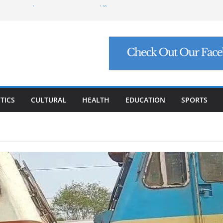
୍ଟ ମାଗିଲେ ଉନ୍ନୟନ କମିଶନର, ସଚିବଙ୍କୁ କଠୋର
ମାମଲା: ମୁଖ୍ୟ ଅଭିଯୁକ୍ତ ମନୋଜ ପାଢ଼ୀଙ୍କୁ ମିଳିଲା
ିଯୁକ୍ତି ଠକେଇ, ମୁଖ୍ୟ ପ୍ରଶାସକଙ୍କ ଦସ୍ତଖତ ଜାଲ୍
େଟ୍ରୋଲ, ସୁପ୍ରିମକୋର୍ଟଙ୍କ ବଡ଼ ନିର୍ଦ୍ଦେଶ
୍କୁ ୮ ଗ୍ରାମ ସୁନା-ଶାଢ଼ୀ, ଏଆଇ ପ୍ରଶିକ୍ଷଣ ପାଇଁ ୫
ା
TICS
CULTURAL
HEALTH
EDUCATION
SPORTS