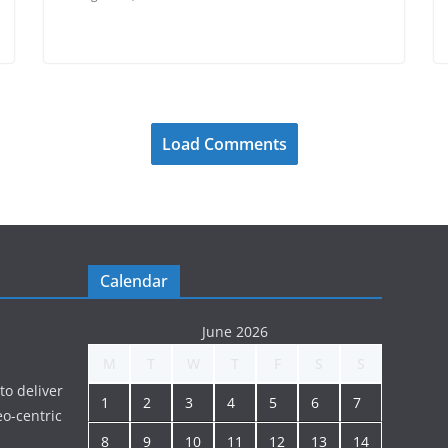
Load Comments
Calendar
June 2026
M
T
W
T
F
S
S
to deliver
1
2
3
4
5
6
7
o-centric
8
9
10
11
12
13
14