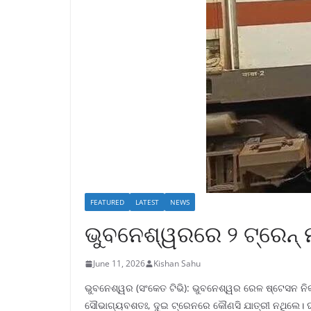
FEATURED
LATEST
NEWS
ଭୁବନେଶ୍ୱରରେ ୨ ଟ୍ରେନ୍ ମୁହା
June 11, 2026
Kishan Sahu
ଭୁବନେଶ୍ୱର (ସଂକେତ ଟିଭି): ଭୁବନେଶ୍ୱର ରେଳ ଷ୍ଟେସନ ନିକଟ 
ସୌଭାଗ୍ୟବଶତଃ, ଦୁଇ ଟ୍ରେନରେ କୌଣସି ଯାତ୍ରୀ ନଥିଲେ। ଘଟ