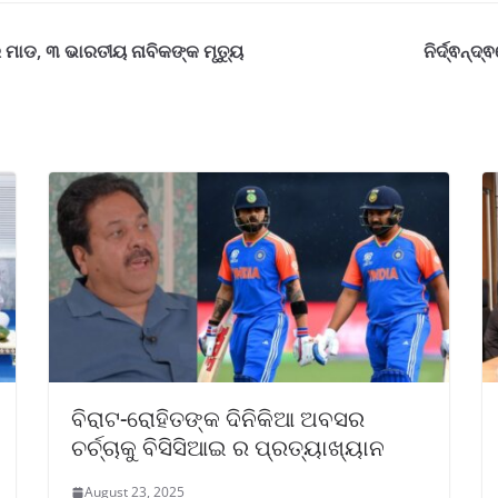
ମାଡ, ୩ ଭାରତୀୟ ନାବିକଙ୍କ ମୃତ୍ୟୁ
ନିର୍ଦ୍ଵନ୍
ବିରାଟ-ରୋହିତଙ୍କ ଦିନିକିଆ ଅବସର
ଚର୍ଚ୍ଚାକୁ ବିସିସିଆଇ ର ପ୍ରତ୍ୟାଖ୍ୟାନ
August 23, 2025