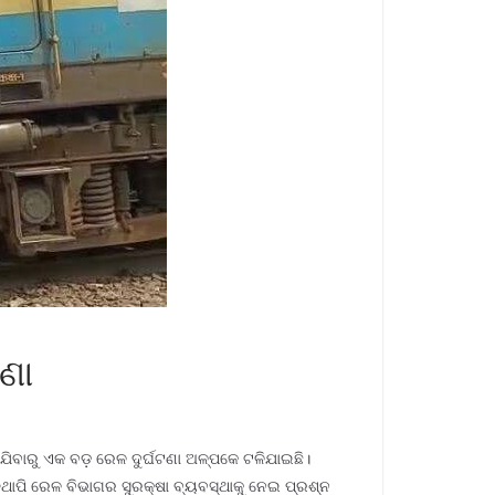
ଟଣା
ଇଯିବାରୁ ଏକ ବଡ଼ ରେଳ ଦୁର୍ଘଟଣା ଅଳ୍ପକେ ଟଳିଯାଇଛି।
ାପି ରେଳ ବିଭାଗର ସୁରକ୍ଷା ବ୍ୟବସ୍ଥାକୁ ନେଇ ପ୍ରଶ୍ନ