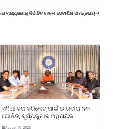
ଦ୍ଵରେ ରାଜ୍ୟସଭାକୁ ନିର୍ବାଚିତ ହେଲେ ଦେବାଶିଷ ସାମନ୍ତରାୟ
ଏସିଆ କପ କ୍ରିକେଟ୍ ପାଇଁ ଭାରତୀୟ ଦଳ
ଘୋଷିତ, ସୂର୍ଯ୍ୟକୁମାର ଅଧିନାୟକ
August 19, 2025