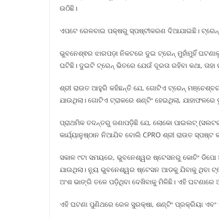
ଉଠିଛି।
ଏପଟେ ରେଳବାଇ ପକ୍ଷରୁ ସ୍ପଷ୍ଟୀକରଣ ଦିଆଯାଇଛି। ଟ୍ରେନ୍ ସେ
ଭୁବନେଶ୍ଵର ଝାରପଡ଼ା ନିକଟରେ ଦୁଇ ଟ୍ରେନ୍ ମୁହାଁମୁହିଁ ଘଟଣ
ଘଟିଛି। ଦୁଇଟି ଟ୍ରେନ୍ ଭିତରେ ଯେଉଁ ଦୂରତା ରହିବା କଥା, ତାହା
ଶ୍ରୀ ରାଉତ ଆହୁରି କହିଛନ୍ତି ଯେ, ଗୋଟିଏ ଟ୍ରେନ୍ ମଞ୍ଚେଶ
ଯାଉଥିଲା। ଗୋଟିଏ ଟ୍ରାକରେ ଶଣ୍ଟିଂ ହେଇଥିଲା, ଯାହାଫଳରେ
ପ୍ରାଥମିକ ତଦନ୍ତରୁ ଜଣାପଡ଼ିଛି ଯେ, ଲୋକୋ ପାଇଲଟ୍ (ସଲଟର)ର
କାର୍ଯ୍ୟାନୁଷ୍ଠାନ ନିଆଯିବ ବୋଲି CPRO ଶ୍ରୀ ରାଉତ ସ୍ପଷ୍ଟ କ
ସକାଳ ୯ଟା ସମୟରେ, ଭୁବନେଶ୍ୱର ଷ୍ଟେସନରୁ କୋଚିଂ ଡିପୋ ଆ
ଯାଉଥିଲା। ନ୍ୟୁ ଭୁବନେଶ୍ୱର ଷ୍ଟେସନ ଆଡକୁ ଯିବାକୁ ଥିବା ଟ୍ରେ
ଅଂଶ ଭାଙ୍ଗି ତଳେ ପଡ଼ିଥିବା ଦେଖିବାକୁ ମିଳିଛି। ଏହି ଘଟଣା
ଏହି ଘଟଣା ପୁଣିଥରେ ରେଳ ସୁରକ୍ଷା, ଶଣ୍ଟିଂ ପ୍ରକ୍ରିୟା ଏବଂ