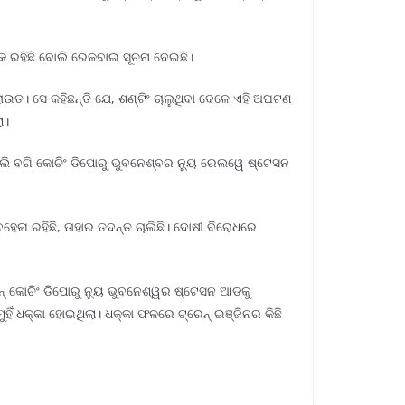
ିକ ରହିଛି ବୋଲି ରେଳବାଇ ସୂଚନା ଦେଇଛି।
ରାଉତ। ସେ କହିଛନ୍ତି ଯେ, ଶଣ୍ଟିଂ ଚାଲୁଥିବା ବେଳେ ଏହି ଅଘଟଣ
ା।
ାଲି ବଗି କୋଚିଂ ଡିପୋରୁ ଭୁବନେଶ୍ବର ନ୍ୟୁ ରେଲୱେ ଷ୍ଟେସନ
ବହେଳା ରହିଛି, ତାହାର ତଦନ୍ତ ଚାଲିଛି। ଦୋଷୀ ବିରୋଧରେ
୍ କୋଚିଂ ଡିପୋରୁ ନ୍ୟୁ ଭୁବନେଶ୍ୱର ଷ୍ଟେସନ ଆଡକୁ
ମୁହିଁ ଧକ୍କା ହୋଇଥିଲା। ଧକ୍କା ଫଳରେ ଟ୍ରେନ୍ ଇଞ୍ଜିନର କିଛି