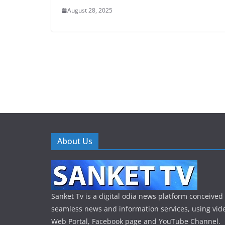
August 28, 2025
About Us
Sanket Tv is a digital odia news platform conceived 
seamless news and information services, using vide
Web Portal, Facebook page and YouTube Channel.