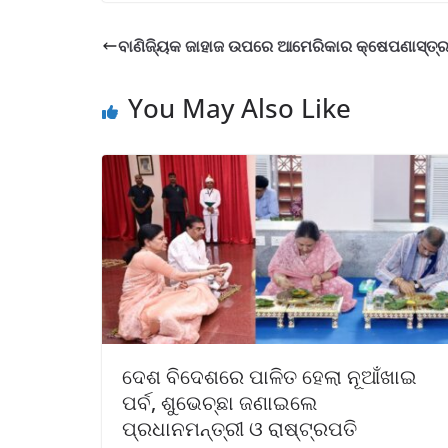
ବାଣିଜ୍ୟିକ ଜାହାଜ ଉପରେ ଆମେରିକାର କ୍ଷେପଣାସ୍ତ୍ର 
You May Also Like
ଦେଶ ବିଦେଶରେ ପାଳିତ ହେଲା ନୂଆଁଖାଇ
ପର୍ବ, ଶୁଭେଚ୍ଛା ଜଣାଇଲେ
ପ୍ରଧାନମନ୍ତ୍ରୀ ଓ ରାଷ୍ଟ୍ରପତି