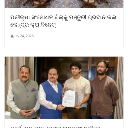
ପରୀକ୍ଷା ସଂଶୋଧନ ବିଲ୍କୁ ମଞ୍ଜୁରୀ ପ୍ରଦାନ କଲା
କେନ୍ଦ୍ର କ୍ୟାବିନେଟ୍
July 24, 2026