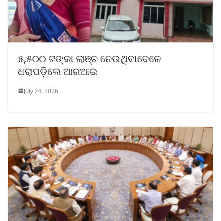
୫,୫୦୦ ଟଙ୍କା ଲାଞ୍ଚ ନେଉଥିବାବେଳେ
ଧରାପଡ଼ିଲେ ଆରଆଇ
July 24, 2026