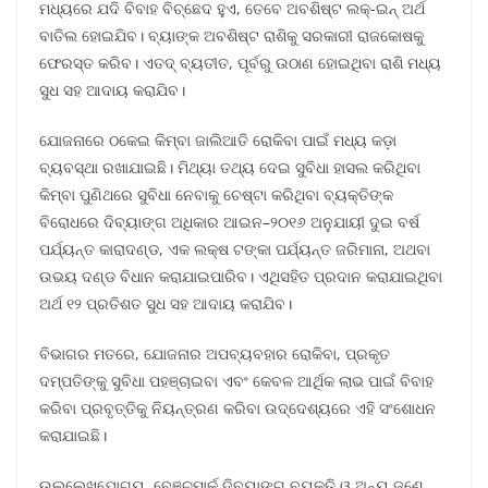
ମଧ୍ୟରେ ଯଦି ବିବାହ ବିଚ୍ଛେଦ ହୁଏ, ତେବେ ଅବଶିଷ୍ଟ ଲକ୍-ଇନ୍ ଅର୍ଥ
ବାତିଲ ହୋଇଯିବ। ବ୍ୟାଙ୍କ ଅବଶିଷ୍ଟ ରାଶିକୁ ସରକାରୀ ରାଜକୋଷକୁ
ଫେରସ୍ତ କରିବ। ଏତଦ୍ ବ୍ୟତୀତ, ପୂର୍ବରୁ ଉଠାଣ ହୋଇଥିବା ରାଶି ମଧ୍ୟ
ସୁଧ ସହ ଆଦାୟ କରାଯିବ।
ଯୋଜନାରେ ଠକେଇ କିମ୍ବା ଜାଲିଆତି ରୋକିବା ପାଇଁ ମଧ୍ୟ କଡ଼ା
ବ୍ୟବସ୍ଥା ରଖାଯାଇଛି। ମିଥ୍ୟା ତଥ୍ୟ ଦେଇ ସୁବିଧା ହାସଲ କରିଥିବା
କିମ୍ବା ପୁଣିଥରେ ସୁବିଧା ନେବାକୁ ଚେଷ୍ଟା କରିଥିବା ବ୍ୟକ୍ତିଙ୍କ
ବିରୋଧରେ ଦିବ୍ୟାଙ୍ଗ ଅଧିକାର ଆଇନ–୨୦୧୬ ଅନୁଯାୟୀ ଦୁଇ ବର୍ଷ
ପର୍ଯ୍ୟନ୍ତ କାରାଦଣ୍ଡ, ଏକ ଲକ୍ଷ ଟଙ୍କା ପର୍ଯ୍ୟନ୍ତ ଜରିମାନା, ଅଥବା
ଉଭୟ ଦଣ୍ଡ ବିଧାନ କରାଯାଇପାରିବ। ଏଥିସହିତ ପ୍ରଦାନ କରାଯାଇଥିବା
ଅର୍ଥ ୧୨ ପ୍ରତିଶତ ସୁଧ ସହ ଆଦାୟ କରାଯିବ।
ବିଭାଗର ମତରେ, ଯୋଜନାର ଅପବ୍ୟବହାର ରୋକିବା, ପ୍ରକୃତ
ଦମ୍ପତିଙ୍କୁ ସୁବିଧା ପହଞ୍ଚାଇବା ଏବଂ କେବଳ ଆର୍ଥିକ ଲାଭ ପାଇଁ ବିବାହ
କରିବା ପ୍ରବୃତ୍ତିକୁ ନିୟନ୍ତ୍ରଣ କରିବା ଉଦ୍ଦେଶ୍ୟରେ ଏହି ସଂଶୋଧନ
କରାଯାଇଛି।
ଉଲ୍ଲେଖଯୋଗ୍ୟ, ବେଞ୍ଚମାର୍କ ଦିବ୍ୟାଙ୍ଗ ବ୍ୟକ୍ତି ଓ ଅନ୍ୟ ଜଣେ