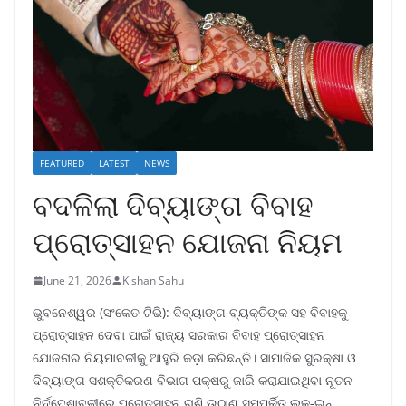
FEATURED
LATEST
NEWS
ବଦଳିଲା ଦିବ୍ୟାଙ୍ଗ ବିବାହ
ପ୍ରୋତ୍ସାହନ ଯୋଜନା ନିୟମ
June 21, 2026
Kishan Sahu
ଭୁବନେଶ୍ୱର (ସଂକେତ ଟିଭି): ଦିବ୍ୟାଙ୍ଗ ବ୍ୟକ୍ତିଙ୍କ ସହ ବିବାହକୁ
ପ୍ରୋତ୍ସାହନ ଦେବା ପାଇଁ ରାଜ୍ୟ ସରକାର ବିବାହ ପ୍ରୋତ୍ସାହନ
ଯୋଜନାର ନିୟମାବଳୀକୁ ଆହୁରି କଡ଼ା କରିଛନ୍ତି। ସାମାଜିକ ସୁରକ୍ଷା ଓ
ଦିବ୍ୟାଙ୍ଗ ସଶକ୍ତିକରଣ ବିଭାଗ ପକ୍ଷରୁ ଜାରି କରାଯାଇଥିବା ନୂତନ
ନିର୍ଦ୍ଦେଶାବଳୀରେ ପ୍ରୋତ୍ସାହନ ରାଶି ଉଠାଣ ସମ୍ପର୍କିତ ଲକ୍-ଇନ୍