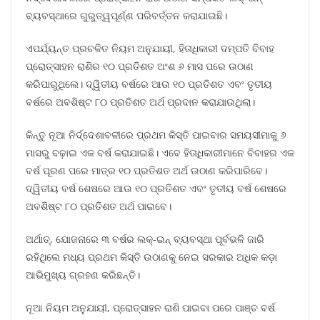
ବ୍ୟବସ୍ଥାରେ ଗୁରୁତ୍ୱପୂର୍ଣ୍ଣ ପରିବର୍ତ୍ତନ କରାଯାଇଛି।
ଏପର୍ଯ୍ୟନ୍ତ ପ୍ରଚଳିତ ନିୟମ ଅନୁଯାୟୀ, ହିତାଧିକାରୀ ଦମ୍ପତି ବିବାହ
ପ୍ରୋତ୍ସାହନ ରାଶିର ୧୦ ପ୍ରତିଶତ ଅଂଶ ୬ ମାସ ପରେ ଉଠାଣ
କରିପାରୁଥିଲେ। ଦ୍ୱିତୀୟ ବର୍ଷରେ ଆଉ ୧୦ ପ୍ରତିଶତ ଏବଂ ତୃତୀୟ
ବର୍ଷରେ ଅବଶିଷ୍ଟ ୮୦ ପ୍ରତିଶତ ଅର୍ଥ ପ୍ରଦାନ କରାଯାଉଥିଲା।
କିନ୍ତୁ ନୂଆ ନିର୍ଦ୍ଦେଶାବଳୀରେ ପ୍ରଥମ କିସ୍ତି ପାଇବାର ସମୟସୀମାକୁ ୬
ମାସରୁ ବଢ଼ାଇ ଏକ ବର୍ଷ କରାଯାଇଛି। ଏବେ ହିତାଧିକାରୀମାନେ ବିବାହର ଏକ
ବର୍ଷ ପୂରଣ ପରେ ମାତ୍ର ୧୦ ପ୍ରତିଶତ ଅର୍ଥ ଉଠାଣ କରିପାରିବେ।
ଦ୍ୱିତୀୟ ବର୍ଷ ଶେଷରେ ଆଉ ୧୦ ପ୍ରତିଶତ ଏବଂ ତୃତୀୟ ବର୍ଷ ଶେଷରେ
ଅବଶିଷ୍ଟ ୮୦ ପ୍ରତିଶତ ଅର୍ଥ ପାଇବେ।
ଅର୍ଥାତ୍, ଯୋଜନାରେ ୩ ବର୍ଷର ଲକ୍-ଇନ୍ ବ୍ୟବସ୍ଥା ପୂର୍ବଭଳି ଜାରି
ରହିଥିଲେ ମଧ୍ୟ ପ୍ରଥମ କିସ୍ତି ଉଠାଣକୁ ନେଇ ସରକାର ଅଧିକ କଡ଼ା
ଆଭିମୁଖ୍ୟ ଗ୍ରହଣ କରିଛନ୍ତି।
ନୂଆ ନିୟମ ଅନୁଯାୟୀ, ପ୍ରୋତ୍ସାହନ ରାଶି ପାଇବା ପରେ ପାଞ୍ଚ ବର୍ଷ