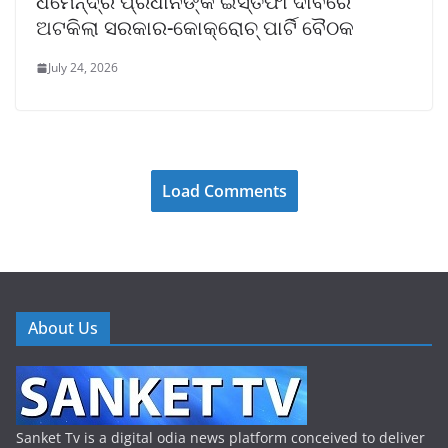
ଧର୍ମେନ୍ଦ୍ର ପ୍ରଧାନଙ୍କ ଇସ୍ତଫା ଦାବିରେ
ଅଟକିଲା ସରକାର-କୋକ୍ରୋଚ୍ ପାର୍ଟି ବୈଠକ
July 24, 2026
Load Comments
About Us
Sanket Tv is a digital odia news platform conceived to deliver