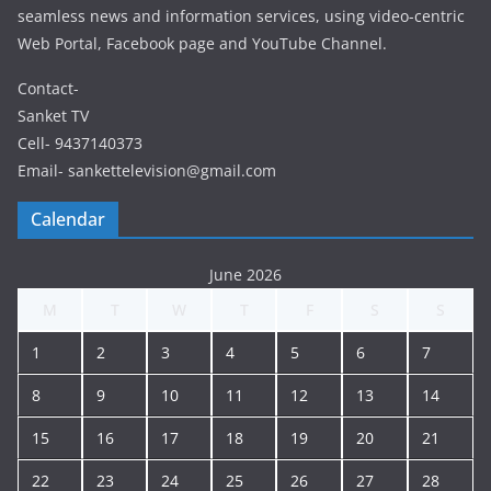
seamless news and information services, using video-centric
Web Portal, Facebook page and YouTube Channel.
Contact-
Sanket TV
Cell- 9437140373
Email- sankettelevision@gmail.com
Calendar
June 2026
M
T
W
T
F
S
S
1
2
3
4
5
6
7
8
9
10
11
12
13
14
15
16
17
18
19
20
21
22
23
24
25
26
27
28