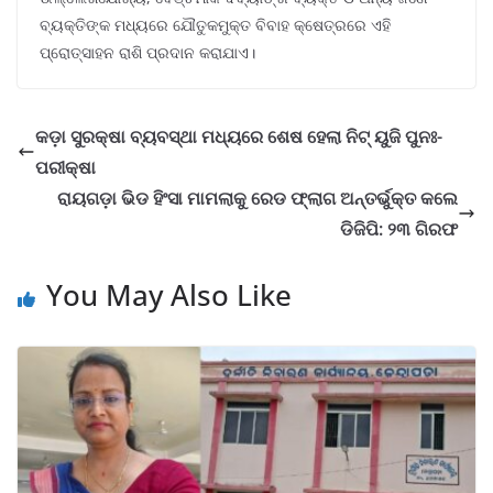
ବ୍ୟକ୍ତିଙ୍କ ମଧ୍ୟରେ ଯୌତୁକମୁକ୍ତ ବିବାହ କ୍ଷେତ୍ରରେ ଏହି
ପ୍ରୋତ୍ସାହନ ରାଶି ପ୍ରଦାନ କରାଯାଏ।
କଡ଼ା ସୁରକ୍ଷା ବ୍ୟବସ୍ଥା ମଧ୍ୟରେ ଶେଷ ହେଲା ନିଟ୍ ୟୁଜି ପୁନଃ-
ପରୀକ୍ଷା
ରାୟଗଡ଼ା ଭିଡ ହିଂସା ମାମଲାକୁ ରେଡ ଫ୍ଲାଗ ଅନ୍ତର୍ଭୁକ୍ତ କଲେ
ଡିଜିପି: ୨୩ ଗିରଫ
You May Also Like