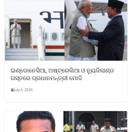
ଇଣ୍ଡୋନେସିଆ, ଅଷ୍ଟ୍ରେଲିଆ ଓ ନ୍ୟୁଜିଲାଣ୍ଡ
ଗସ୍ତରେ ପ୍ରଧାନମନ୍ତ୍ରୀ ମୋଦି
July 6, 2026