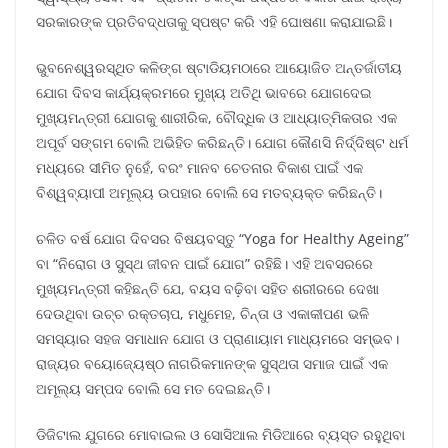
ସରକାରଙ୍କ ପ୍ରତିବଦ୍ଧତାକୁ ସ୍ପଷ୍ଟ କରି ଏହି ଘୋଷଣା କରାଯାଇଛି।
ଭୁବନେଶ୍ୱରସ୍ଥିତ କଳିଙ୍ଗ ଷ୍ଟାଡିୟମଠାରେ ଆୟୋଜିତ ଅନ୍ତର୍ଜାତୀୟ
ଯୋଗ ଦିବସ କାର୍ଯ୍ୟକ୍ରମରେ ମୁଖ୍ୟ ଅତିଥି ଭାବରେ ଯୋଗଦେଇ
ମୁଖ୍ୟମନ୍ତ୍ରୀ ଯୋଗକୁ ଶାରୀରିକ, ବୌଦ୍ଧିକ ଓ ଆଧ୍ୟାତ୍ମିକତାର ଏକ
ଅପୂର୍ବ ସଙ୍ଗମ ବୋଲି ଅଭିହିତ କରିଛନ୍ତି। ଯୋଗ କୌଣସି ନିର୍ଦ୍ଦିଷ୍ଟ ଧର୍ମ
ମଧ୍ୟରେ ସୀମିତ ନୁହେଁ, ବରଂ ମାନବ ଚେତନାର ବିକାଶ ପାଇଁ ଏକ
ବିଶ୍ୱବ୍ୟାପୀ ଅମୂଲ୍ୟ ଉପହାର ବୋଲି ସେ ମତବ୍ୟକ୍ତ କରିଛନ୍ତି।
ଚଳିତ ବର୍ଷ ଯୋଗ ଦିବସର ବିଷୟବସ୍ତୁ “Yoga for Healthy Ageing”
ବା “ନିରୋଗ ଓ ସୁସ୍ଥ ଜୀବନ ପାଇଁ ଯୋଗ” ରହିଛି। ଏହି ଅବସରରେ
ମୁଖ୍ୟମନ୍ତ୍ରୀ କହିଛନ୍ତି ଯେ, ବୟସ ବଢ଼ିବା ସହିତ ଶରୀରରେ ଦେଖା
ଦେଉଥିବା ଉଚ୍ଚ ରକ୍ତଚାପ, ମଧୁମେହ, ଚିନ୍ତା ଓ ଏକାକୀପଣ ଭଳି
ସମସ୍ୟାର ସହଜ ସମାଧାନ ଯୋଗ ଓ ପ୍ରାଣାୟାମ ମାଧ୍ୟମରେ ସମ୍ଭବ।
ରାଜ୍ୟର ବୟୋଜ୍ୟେଷ୍ଠ ନାଗରିକମାନଙ୍କ ସୁସ୍ଥତା ସମାଜ ପାଇଁ ଏକ
ଅମୂଲ୍ୟ ସମ୍ପଦ ବୋଲି ସେ ମତ ଦେଇଛନ୍ତି।
ଡିଜିଟାଲ ଯୁଗରେ ମୋବାଇଲ ଓ ସୋସିଆଲ ମିଡିଆରେ ବ୍ୟସ୍ତ ରହୁଥିବା