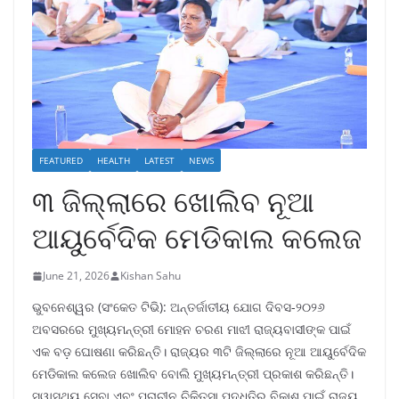
FEATURED
HEALTH
LATEST
NEWS
୩ ଜିଲ୍ଲାରେ ଖୋଲିବ ନୂଆ
ଆୟୁର୍ବେଦିକ ମେଡିକାଲ କଲେଜ
June 21, 2026
Kishan Sahu
ଭୁବନେଶ୍ୱର (ସଂକେତ ଟିଭି): ଅନ୍ତର୍ଜାତୀୟ ଯୋଗ ଦିବସ-୨୦୨୬
ଅବସରରେ ମୁଖ୍ୟମନ୍ତ୍ରୀ ମୋହନ ଚରଣ ମାଝୀ ରାଜ୍ୟବାସୀଙ୍କ ପାଇଁ
ଏକ ବଡ଼ ଘୋଷଣା କରିଛନ୍ତି। ରାଜ୍ୟର ୩ଟି ଜିଲ୍ଲାରେ ନୂଆ ଆୟୁର୍ବେଦିକ
ମେଡିକାଲ କଲେଜ ଖୋଲିବ ବୋଲି ମୁଖ୍ୟମନ୍ତ୍ରୀ ପ୍ରକାଶ କରିଛନ୍ତି।
ସ୍ୱାସ୍ଥ୍ୟ ସେବା ଏବଂ ପ୍ରାଚୀନ ଚିକିତ୍ସା ପଦ୍ଧତିର ବିକାଶ ପାଇଁ ରାଜ୍ୟ