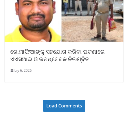
ଗୋମାଫିଆଙ୍କୁ ସହଯୋଗ କରିବା ଘଟଣାରେ
ଏଏସଆଇ ଓ କନଷ୍ଟେବଳ ନିଲମ୍ବିତ
July 6, 2026
Load Comments