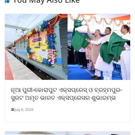
ନୂଆ ପୁରୀ-କୋରାପୁଟ ଏକ୍ସପ୍ରେସ୍ ଓ ବ୍ରହ୍ମପୁର-
ସୁରଟ ଅମୃତ ଭାରତ ଏକ୍ସପ୍ରେସର ଶୁଭାରମ୍ଭ
July 6, 2026