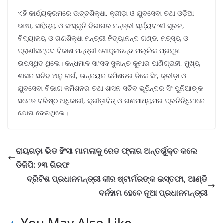
ଏହି କାର୍ଯ୍ୟକ୍ରମରେ ଉଚ୍ଚଶିକ୍ଷା, କ୍ରୀଡ଼ା ଓ ଯୁବସେବା ତଥା ଓଡ଼ିଆ
ଭାଷା, ସାହିତ୍ୟ ଓ ସଂସ୍କୃତି ବିଭାଗର ମନ୍ତ୍ରୀ ସୂର୍ଯ୍ୟବଂଶୀ ସୂରଜ,
ବିଦ୍ୟାଳୟ ଓ ଗଣଶିକ୍ଷା ମନ୍ତ୍ରୀ ନିତ୍ୟାନନ୍ଦ ଗଣ୍ଡ, ମତ୍ସ୍ୟ ଓ
ପ୍ରାଣୀସମ୍ପଦ ବିକାଶ ମନ୍ତ୍ରୀ ଗୋକୁଳାନନ୍ଦ ମଲ୍ଲିକ ପ୍ରମୁଖ
ଉପସ୍ଥିତ ଥିଲେ। କନ୍ଧମାଳ ସାଂସଦ ସୁକାନ୍ତ କୁମାର ପାଣିଗ୍ରାହୀ, ମୁଖ୍ୟ
ଶାସନ ସଚିବ ଅନୁ ଗର୍ଗ, ଉନ୍ନୟନ କମିଶନର ଡିକେ ସିଂ, କ୍ରୀଡ଼ା ଓ
ଯୁବସେବା ବିଭାଗ କମିଶନର ତଥା ଶାସନ ସଚିବ ଭୂପିନ୍ଦର ସିଂ ପୁନିଆଙ୍କ
ସମେତ ବରିଷ୍ଠ ଅଧିକାରୀ, କ୍ରୀଡ଼ାବିତ୍ ଓ ଗଣମାଧ୍ୟମର ପ୍ରତିନିଧିମାନେ
ଯୋଗ ଦେଇଥିଲେ।
ରାୟଗଡ଼ା ଭିଡ ହିଂସା ମାମଲାକୁ ରେଡ ଫ୍ଲାଗ ଅନ୍ତର୍ଭୁକ୍ତ କଲେ
ଡିଜିପି: ୨୩ ଗିରଫ
ବ୍ରିଟିଶ ପ୍ରଧାନମନ୍ତ୍ରୀ କୀର ଷ୍ଟାର୍ମରଙ୍କ ଇସ୍ତଫା, ଆଣ୍ଡି
ବର୍ନହାମ ହେବେ ନୂଆ ପ୍ରଧାନମନ୍ତ୍ରୀ
You May Also Like