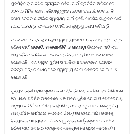
ଯୁବପିଢ଼ିଙ୍କୁ ମାନସିକ ଚାପମୁକ୍ତ ରହିବା ପାଇଁ ପ୍ରତିଦିନ ଅତିକମରେ
୨୦-୩୦ ମିନିଟ୍ ଯୋଗ କରିବାକୁ ମୁଖ୍ୟମନ୍ତ୍ରୀ ପରାମର୍ଶ ଦେଇଛନ୍ତି।
ଯୋଗ କେବଳ ଶାରୀରିକ ସ୍ୱାସ୍ଥ୍ୟ ପାଇଁ ନୁହେଁ, ମାନସିକ ସନ୍ତୁଳନ ପାଇଁ
ମଧ୍ୟ ଅତ୍ୟନ୍ତ ଫଳପ୍ରଦ ବୋଲି ସେ ଗୁରୁତ୍ୱାରୋପ କରିଛନ୍ତି।
ସରକାରଙ୍କ ପକ୍ଷରୁ ଆୟୁଷ ସ୍ୱାସ୍ଥ୍ୟସେବା ବ୍ୟବସ୍ଥାକୁ ଅଧିକ ସୁଦୃଢ଼
କରିବା ପାଇଁ
ଗଜପତି, ମାଲକାନଗିରି ଓ ରାୟଗଡ଼ା
ଜିଲ୍ଲାରେ ୩ଟି ନୂଆ
ଆୟୁର୍ବେଦିକ ମେଡିକାଲ କଲେଜ ପ୍ରତିଷ୍ଠା କରାଯିବ ବୋଲି ଘୋଷଣା
କରାଯାଇଛି। ଏହା ଦ୍ୱାରା ଦୁର୍ଗମ ଓ ଆଦିବାସୀ ଅଞ୍ଚଳରେ ପ୍ରାଚୀନ
ଚିକିତ୍ସା ପଦ୍ଧତି ମାଧ୍ୟମରେ ସ୍ୱାସ୍ଥ୍ୟ ସେବା ପହଞ୍ଚିବ ବୋଲି ଆଶା
କରାଯାଉଛି।
ମୁଖ୍ୟମନ୍ତ୍ରୀ ଅଧିକ ସୂଚନା ଦେଇ କହିଛନ୍ତି ଯେ, ଜଟଣିର ବିଂଝଗିରିଠାରେ
୨୦ ଏକର ପରିମିତ ଅଞ୍ଚଳରେ ଏକ ଅତ୍ୟାଧୁନିକ ଯୋଗ ଓ ନେଚରୋପାଥି
ଅନୁଷ୍ଠାନ ନିର୍ମାଣ ଚାଲିଛି। ସେହିପରି ରାଇରଙ୍ଗପୁରଠାରେ କେନ୍ଦ୍ରୀୟ
ଆୟୁର୍ବେଦିକ ମେଡିକାଲ କଲେଜର ଶିଳାନ୍ୟାସ କରାଯାଇଛି। ଯୋଗକୁ
ବିଦ୍ୟାଳୟ ପାଠ୍ୟକ୍ରମ ଓ ଜନସ୍ୱାସ୍ଥ୍ୟ କାର୍ଯ୍ୟକ୍ରମରେ ସାମିଲ
କରିବା ପାଇଁ ସରକାର ପଦକ୍ଷେପ ନେଉଥିବା ସେ ସୂଚନା ଦେଇଛନ୍ତି।