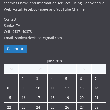
seamless news and information services, using video-centric
Web Portal, Facebook page and YouTube Channel.
Contact-
Sanket TV
Cell- 9437140373
Email- sankettelevision@gmail.com
Calendar
June 2026
M
T
W
T
F
S
S
1
2
3
4
5
6
7
8
9
10
11
12
13
14
15
16
17
18
19
20
21
22
23
24
25
26
27
28