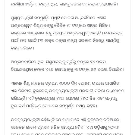
ଜଳଖିଆ ଖର୍ଚ୍ଚ ୮ ଟଙ୍କା ଥିଲା, ତାହାକୁ ବଢ଼ାଇ ୧୨ ଟଙ୍କା କରାଯାଇଛି।
ମୁଖ୍ୟମନ୍ତ୍ରୀ ସମ୍ପୂର୍ଣ୍ଣ ପୃଷ୍ଟି ଯୋଜନା ଅନ୍ତର୍ଗତରେ ଏଣିକି
ଅଣ୍ଡରୱେଟ ଶିଶୁମାନଙ୍କୁ ଦୈନିକ ୧୮ ଟଙ୍କାର ଖାଦ୍ୟ ମିଳିବ।
ରାଜ୍ୟରେ ୩୫ ହଜାର ଶିଶୁ ସିଭିୟର ଅଣ୍ଡରୱେଟ୍ ଅଛନ୍ତି। ସେମାନଙ୍କ
ପାଇଁ ୧୨୬ କୋଟି ୮୩ ଲକ୍ଷ ଟଙ୍କା ରାଜ୍ୟ ସରକାର ନିଜସ୍ୱ ପାଣ୍ଠିରୁ
ବହନ କରିବେ।
ଅଙ୍ଗନବାଡ଼ିରେ ଥିବା ଶିଶୁମାନଙ୍କୁ ପୂର୍ବରୁ ଟଙ୍କେ ୨୪ ପଇସା
ଦିଆଯାଉଥିବା ବେଳେ ଏବେ ସେମାନଙ୍କୁ ୩ ଟଙ୍କା ୫୬ ପଇସା ଦିଆଯିବ।
ଏହାସହ ଶିଶୁ ଜୀବନର ପ୍ରଥମ ୧୦୦୦ ଦିନ ପୋଷଣ ଉପରେ ଆଧାରିତ
ଏକ ଡିଜିଟାଲ ବୁକଲେଟ୍ ଉପମୁଖ୍ୟମନ୍ତ୍ରୀ ପ୍ରଭାତୀ ପରିଡା ଉନ୍ମୋଚନ
କରିଛନ୍ତି। ଏହି ବୁକଲେଟ୍ରେ ମାଆ ପେଟରେ ୨୭୦ ଦିନ ଏବଂ ଜନ୍ମରୁ
ଦୁଇ ବର୍ଷ ପର୍ଯ୍ୟନ୍ତ ପୋଷଣର ସମ୍ପୂର୍ଣ୍ଣ ତଥ୍ୟ ରହିଛି।
ଉପମୁଖ୍ୟମନ୍ତ୍ରୀ କହିଛନ୍ତି ଯେ ମାଆମାନେ ଏହି ବୁକଲେଟ୍ ଜରିଆରେ
ସଚେତନ ହେଲେ ପ୍ରସବ ଜନିତ ସମସ୍ୟା ହଟିବ। ଏହା ଓଡ଼ିଶାକୁ ୨୦୩୬
ସୁଦ୍ଧା ପୋଷଣ ମୁକ୍ତ କରିବାରେ ସହାୟକ ହେବ। ଅପପୁଷ୍ଟି ମୁକ୍ତ ଓଡ଼ିଶା