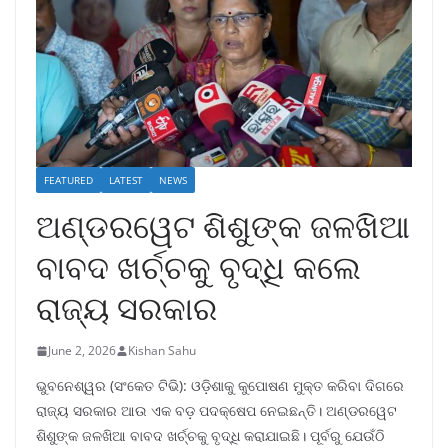
FEATURED
LATEST
NEWS
ଅଣ୍ଡରୱେଟ ଶିଶୁଙ୍କ ଜଳଖିଆ
ବାବଦ ଖର୍ଚ୍ଚକୁ ବୃଦ୍ଧି କଲେ
ରାଜ୍ୟ ସରକାର
June 2, 2026
Kishan Sahu
ଭୁବନେଶ୍ୱର (ସଂକେତ ଟିଭି): ଓଡ଼ିଶାକୁ କୁପୋଷଣ ମୁକ୍ତ କରିବା ଦିଗରେ
ରାଜ୍ୟ ସରକାର ଆଉ ଏକ ବଡ଼ ପଦକ୍ଷେପ ନେଇଛନ୍ତି। ଅଣ୍ଡରୱେଟ
ଶିଶୁଙ୍କ ଜଳଖିଆ ବାବଦ ଖର୍ଚ୍ଚକୁ ବୃଦ୍ଧି କରାଯାଇଛି। ପୂର୍ବରୁ ଯେଉଁଠି