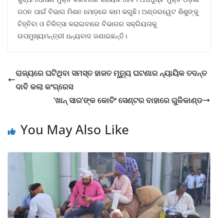
ଗଠନ ପାଇଁ ବିଭାଗ ମିଶନ ମୋଡ଼ରେ କାମ କରୁଛି। ଅଣ୍ଡରୱେଟ ଶିଶୁଙ୍କୁ
ଚିହ୍ନିବା ଓ ଚିକିତ୍ସା କରାଇବାରେ ବିଭାଗର ସକ୍ରିୟତାକୁ
ଉପମୁଖ୍ୟମନ୍ତ୍ରୀ ଧନ୍ୟବାଦ ଜଣାଇଛନ୍ତି।
ରାଜ୍ୟରେ ଘଟିଥିବା ସମସ୍ତ ହାଜତ ମୃତ୍ୟୁ ଘଟଣାର ନ୍ୟାୟିକ ତଦନ୍ତ
ଦାବି କଲା କଂଗ୍ରେସ
‘ଖାନ୍ ସାର’ଙ୍କ କୋଚିଂ ସେଣ୍ଟର ବାହାରେ ଗୁଳିକାଣ୍ଡ
You May Also Like