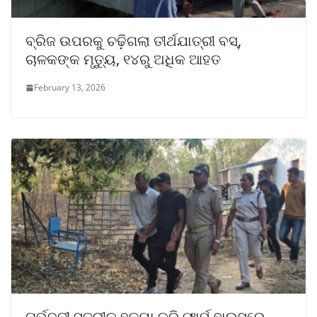
ବ୍ରିଜ ଉପରକୁ ଚଢ଼ିଗଲା ତୀର୍ଥଯାତ୍ରୀ ବସ୍,
ଚାଳକଙ୍କ ମୃତ୍ୟୁ, ୧୪ରୁ ଅଧିକ ଆହତ
February 13, 2026
ଗର୍ଭବତୀ ସ୍ତ୍ରୀକୁ ହତ୍ୟା କରି ଫାର୍ମ ହାଉସରେ