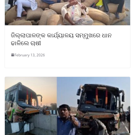
ଜିଲ୍ଲାପାଳଙ୍କ କାର୍ଯ୍ୟାଳୟ ସମ୍ମୁଖରେ ଧାନ
ଢାଳିଲେ ଚାଷୀ
February 13, 2026