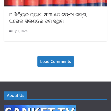
ବାଣିଜ୍ୟିକ ଗ୍ୟାସ ୧୮୩.୫୦ ଟଙ୍କା ଶସ୍ତା,
ଘରୋଇ ସିଲିଣ୍ଡର ଦର ସ୍ଥିର
July 1, 2026
Load Comments
About Us