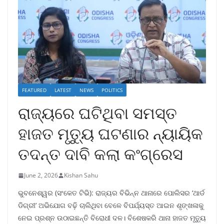
FEATURED
LATEST
NEWS
POLITICS
ରାଜ୍ୟରେ ଘଟିଥିବା ସମସ୍ତ
ହାଜତ ମୃତ୍ୟୁ ଘଟଣାର ନ୍ୟାୟିକ
ତଦନ୍ତ ଦାବି କଲା କଂଗ୍ରେସ
June 2, 2026
Kishan Sahu
ଭୁବନେଶ୍ୱର (ସଂକେତ ଟିଭି): ରାଜ୍ୟର ବିଭିନ୍ନ ଥାନାରେ ପୋଲିସର ‘ଥାର୍ଡ
ଡିଗ୍ରୀ’ ଅଭିଯୋଗ ବଢ଼ି ଚାଲିଥିବା ବେଳେ ବିପର୍ଯ୍ୟସ୍ତ ଆଇନ ଶୃଙ୍ଖଳାକୁ
ନେଇ ପ୍ରଶ୍ନ ଉଠାଇଛନ୍ତି ବିରୋଧୀ ଦଳ। ବିଶେଷକରି ଥାନା ହାଜତ ମୃତ୍ୟୁ