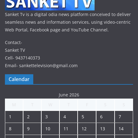
Sanket Tv is a digital odia news platform conceived to deliver
seamless news and information services, using video-centric
Web Portal, Facebook page and YouTube Channel.
Contact-
Sanket TV
Cell- 9437140373
Email- sankettelevision@gmail.com
Calendar
June 2026
M
T
W
T
F
S
S
1
2
3
4
5
6
7
8
9
10
11
12
13
14