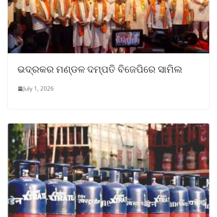
ଭଦ୍ରକର ମଣ୍ଡଳ ଦମ୍ପତି ବିଜେପିରେ ସାମିଲ
July 1, 2026