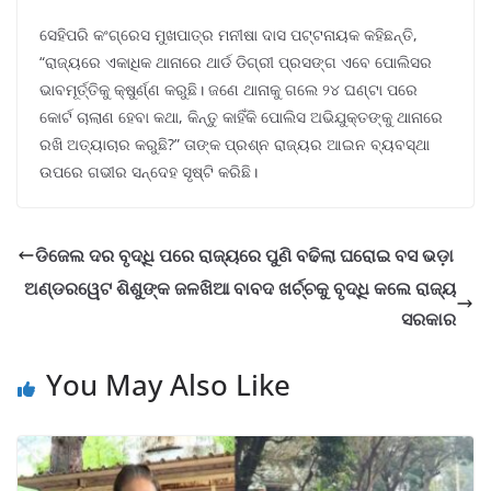
ସେହିପରି କଂଗ୍ରେସ ମୁଖପାତ୍ର ମନୀଷା ଦାସ ପଟ୍ଟନାୟକ କହିଛନ୍ତି,
“ରାଜ୍ୟରେ ଏକାଧିକ ଥାନାରେ ଥାର୍ଡ ଡିଗ୍ରୀ ପ୍ରସଙ୍ଗ ଏବେ ପୋଲିସର
ଭାବମୂର୍ତ୍ତିକୁ କ୍ଷୁର୍ଣ୍ଣ କରୁଛି। ଜଣେ ଥାନାକୁ ଗଲେ ୨୪ ଘଣ୍ଟା ପରେ
କୋର୍ଟ ଚାଲାଣ ହେବା କଥା, କିନ୍ତୁ କାହିଁକି ପୋଲିସ ଅଭିଯୁକ୍ତଙ୍କୁ ଥାନାରେ
ରଖି ଅତ୍ୟାଚାର କରୁଛି?” ତାଙ୍କ ପ୍ରଶ୍ନ ରାଜ୍ୟର ଆଇନ ବ୍ୟବସ୍ଥା
ଉପରେ ଗଭୀର ସନ୍ଦେହ ସୃଷ୍ଟି କରିଛି।
ଡିଜେଲ ଦର ବୃଦ୍ଧି ପରେ ରାଜ୍ୟରେ ପୁଣି ବଢିଲା ଘରୋଇ ବସ ଭଡ଼ା
ଅଣ୍ଡରୱେଟ ଶିଶୁଙ୍କ ଜଳଖିଆ ବାବଦ ଖର୍ଚ୍ଚକୁ ବୃଦ୍ଧି କଲେ ରାଜ୍ୟ
ସରକାର
You May Also Like