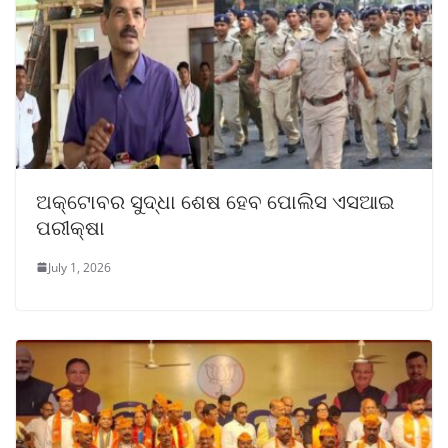
ଅକ୍ଟୋବର ସୁଦ୍ଧା ଶେଷ ହେବ ପୋଲିସ ଏସଆଇ
ପରୀକ୍ଷା
July 1, 2026