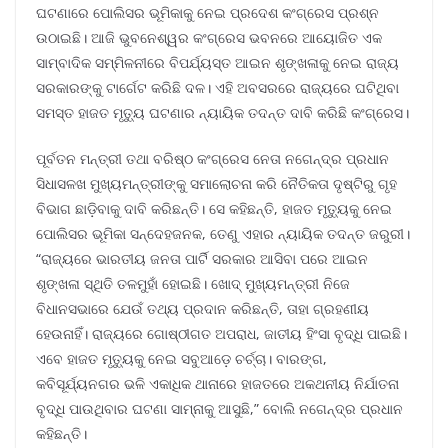
ଘଟଣାରେ ପୋଲିସର ଭୂମିକାକୁ ନେଇ ପ୍ରଦେଶ କଂଗ୍ରେସ ପ୍ରଶ୍ନ
ଉଠାଇଛି। ଆଜି ଭୁବନେଶ୍ୱର କଂଗ୍ରେସ ଭବନରେ ଆୟୋଜିତ ଏକ
ସାମ୍ବାଦିକ ସମ୍ମିଳନୀରେ ବିପର୍ଯ୍ୟସ୍ତ ଆଇନ ଶୃଙ୍ଖଳାକୁ ନେଇ ରାଜ୍ୟ
ସରକାରଙ୍କୁ ଟାର୍ଗେଟ କରିଛି ଦଳ। ଏହି ଅବସରରେ ରାଜ୍ୟରେ ଘଟିଥିବା
ସମସ୍ତ ହାଜତ ମୃତ୍ୟୁ ଘଟଣାର ନ୍ୟାୟିକ ତଦନ୍ତ ଦାବି କରିଛି କଂଗ୍ରେସ।
ପୂର୍ବତନ ମନ୍ତ୍ରୀ ତଥା ବରିଷ୍ଠ କଂଗ୍ରେସ ନେତା ନଗେନ୍ଦ୍ର ପ୍ରଧାନ
ସିଧାସଳଖ ମୁଖ୍ୟମନ୍ତ୍ରୀଙ୍କୁ ସମାଲୋଚନା କରି ନୈତିକତା ଦୃଷ୍ଟିରୁ ଗୃହ
ବିଭାଗ ଛାଡ଼ିବାକୁ ଦାବି କରିଛନ୍ତି। ସେ କହିଛନ୍ତି, ହାଜତ ମୃତ୍ୟୁକୁ ନେଇ
ପୋଲିସର ଭୂମିକା ସନ୍ଦେହଜନକ, ତେଣୁ ଏହାର ନ୍ୟାୟିକ ତଦନ୍ତ ଜରୁରୀ।
“ରାଜ୍ୟରେ ଭାରତୀୟ ଜନତା ପାର୍ଟି ସରକାର ଆସିବା ପରେ ଆଇନ
ଶୃଙ୍ଖଳା ସ୍ଥିତି ତଳମୁହାଁ ହୋଇଛି। ଖୋଦ୍ ମୁଖ୍ୟମନ୍ତ୍ରୀ ନିଜେ
ବିଧାନସଭାରେ ଯେଉଁ ତଥ୍ୟ ପ୍ରଦାନ କରିଛନ୍ତି, ତାହା ଗ୍ରହଣୀୟ
ହେଉନାହିଁ। ରାଜ୍ୟରେ ଗୋଷ୍ଠୀଗତ ଅପରାଧ, ଜାତୀୟ ହିଂସା ବୃଦ୍ଧି ପାଇଛି।
ଏବେ ହାଜତ ମୃତ୍ୟୁକୁ ନେଇ ସବୁଆଡ଼େ ଚର୍ଚ୍ଚା। ବାରଙ୍ଗ,
କବିସୂର୍ଯ୍ୟନଗର ଭଳି ଏକାଧିକ ଥାନାରେ ହାଜତରେ ଅକଥନୀୟ ନିର୍ଯାତନା
ବୃଦ୍ଧି ପାଉଥିବାର ଘଟଣା ସାମ୍ନାକୁ ଆସୁଛି,” ବୋଲି ନଗେନ୍ଦ୍ର ପ୍ରଧାନ
କହିଛନ୍ତି।