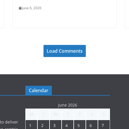
June 6, 2026
Load Comments
Calendar
June 2026
M
T
W
T
F
S
S
to deliver
1
2
3
4
5
6
7