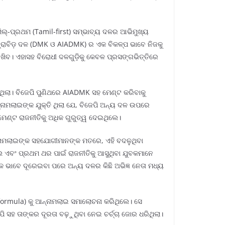
ମିଲ୍-ପ୍ରଥମ (Tamil-first) ସମ୍ଭାବ୍ୟ ଦଳର ଆଭିମୁଖ୍ୟ
ଦ୍ରାବିଡ଼ ଦଳ (DMK ଓ AIADMK) ର ଏକ ବିକଳ୍ପ ଭାବେ ନିଜକୁ
 ରଖିବ। ଏହାସହ ବିରୋଧୀ ଦଳଗୁଡ଼ିକୁ କେବଳ ପ୍ରସଙ୍ଗଭିତ୍ତିରେ
ିଲା। ବିଜେପି ପୁଣିଥରେ AIADMK ସହ ମେଣ୍ଟ କରିବାକୁ
୍ନାମଲାଇଙ୍କ ଯୁକ୍ତି ଥିଲା ଯେ, ବିଜେପି ଅନ୍ୟ ଦଳ ଉପରେ
 ମେଣ୍ଟ ରାଜନୀତିକୁ ଅଧିକ ଗୁରୁତ୍ୱ ଦେଇଥିଲେ।
ନ୍ନାମଲାଇଙ୍କ ସହଯୋଗୀମାନଙ୍କ ମତରେ, ଏହି ବଦଳୁଥିବା
 ଏବଂ ପ୍ରଥମ ଥର ପାଇଁ ରାଜନୀତିକୁ ଆସୁଥିବା ଯୁବକମାନେ
ାନିକ ଭାବେ ଦୂରେଇବା ପରେ ଅନ୍ୟ ଦଳର କିଛି ଅଭିଜ୍ଞ ନେତା ମଧ୍ୟ
 formula) କୁ ଆନ୍ନାମଲାଇ ସମାଲୋଚନା କରିଥିଲେ। ସେ
ପି ସହ ତାଙ୍କର ଦୂରତା ବଢ଼ୁଥିବା ନେଇ ଚର୍ଚ୍ଚା ଜୋର ଧରିଥିଲା।