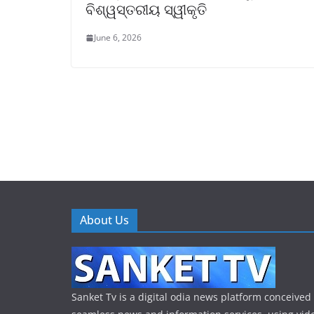
ବିଶ୍ୱସ୍ତରୀୟ ସ୍ୱୀକୃତି
June 6, 2026
About Us
Sanket Tv is a digital odia news platform conceived 