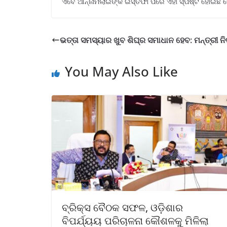
ଏବେ ଆନ୍ନାମଲାଇଙ୍କ ଇସ୍ତଫା ପରେ ଏହା ସ୍ପଷ୍ଟ ହୋଇଛି ବ
ଭତ୍ତା ସମସ୍ୟାର ଖୁବ ଶିଘ୍ର ସମାଧାନ ହେବ: ମନ୍ତ୍ରୀ ନ
You May Also Like
ବ୍ରିକ୍ସ ବୈଠକ ସଫଳ, ଓଡ଼ିଶାର
ବିପର୍ଯ୍ୟୟ ପରିଚାଳନା କୌଶଳକୁ ମିଳିଲା