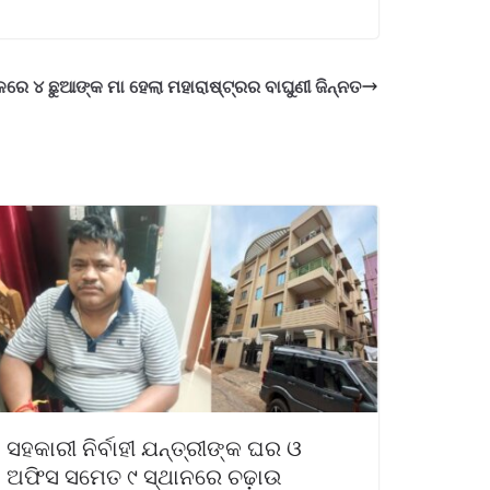
ଳରେ ୪ ଛୁଆଙ୍କ ମା ହେଲା ମହାରାଷ୍ଟ୍ରର ବାଘୁଣୀ ଜିନ୍ନତ
ସହକାରୀ ନିର୍ବାହୀ ଯନ୍ତ୍ରୀଙ୍କ ଘର ଓ
ଅଫିସ ସମେତ ୯ ସ୍ଥାନରେ ଚଢ଼ାଉ