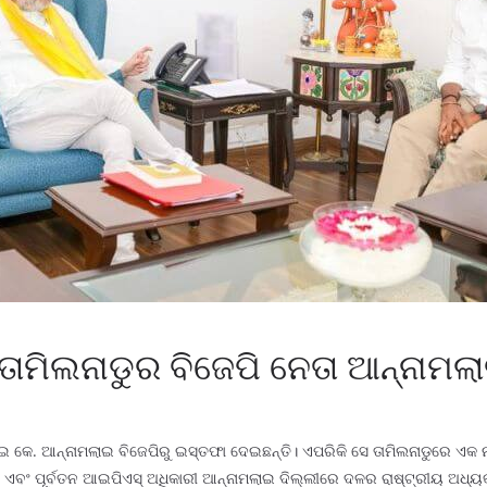
ତାମିଲନାଡୁର ବିଜେପି ନେତା ଆନ୍ନାମଲ
ଟାଇ କେ. ଆନ୍ନାମଲାଇ ବିଜେପିରୁ ଇସ୍ତଫା ଦେଇଛନ୍ତି। ଏପରିକି ସେ ତାମିଲନାଡୁରେ ଏକ
ତି ଏବଂ ପୂର୍ବତନ ଆଇପିଏସ୍ ଅଧିକାରୀ ଆନ୍ନାମଲାଇ ଦିଲ୍ଲୀରେ ଦଳର ରାଷ୍ଟ୍ରୀୟ ଅଧ୍ୟ