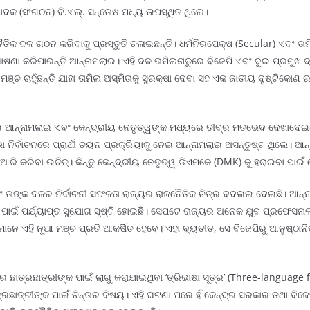
ାଦକ (ସଂଗଠନ) ବି.ଏଲ୍. ସନ୍ତୋଷ ମଧ୍ୟ ଉପସ୍ଥିତ ଥିଲେ।
ତିକ ଦଳ ଗଠନ କରିବାକୁ ପ୍ରସ୍ତୁତି ଚଳାଇଛନ୍ତି। ଧର୍ମନିରପେକ୍ଷ (Secular) ଏବଂ ତା
ୋଷଣା କରିପାରନ୍ତି ଆନ୍ନାମଲାଇ। ଏହି ଦଳ ତାମିଲନାଡୁରେ ବିଜେପି ଏବଂ ଦୁଇ ପ୍ରମୁଖ 
ଞ୍ଚ ଚାହୁଁଛନ୍ତି ଯାହା ତାମିଲ ଅସ୍ମିତାକୁ ସୁରକ୍ଷା ଦେବା ସହ ଏକ ଜାତୀୟ ଦୃଷ୍ଟିକୋଣ
ନେଇ ଆନ୍ନାମଲାଇ ଏବଂ କେନ୍ଦ୍ରୀୟ ନେତୃତ୍ୱଙ୍କ ମଧ୍ୟରେ ତୀବ୍ର ମତଭେଦ ଦେଖାଦେଇଥ
 ନିର୍ବାଚନରେ ପ୍ରାର୍ଥୀ ଚୟନ ପ୍ରକ୍ରିୟାକୁ ନେଇ ଆନ୍ନାମଲାଇ ଅସନ୍ତୁଷ୍ଟ ଥିଲେ। ଆନ
ଆରି କରିବା ଉଚିତ୍। କିନ୍ତୁ କେନ୍ଦ୍ରୀୟ ନେତୃତ୍ୱ ଡିଏମକେ (DMK) କୁ ହରାଇବା ପାଇଁ
 ଏବଂ ତାଙ୍କ ଦଳର ନିର୍ବାଚନୀ ସଫଳତା ରାଜ୍ୟର ରାଜନୈତିକ ଚିତ୍ର ବଦଳାଇ ଦେଇଛି। ଆ
ାଇଁ ପର୍ଯ୍ୟାପ୍ତ ସୁଯୋଗ ସୃଷ୍ଟି ହୋଇଛି। ସେପଟେ ରାଜ୍ୟର ଅନେକ ଯୁବ ପ୍ରଫେସନାଲ
ସେମାନେ ଏହି ନୂଆ ମଞ୍ଚ ପ୍ରତି ଆକର୍ଷିତ ହେବେ। ଏହା ବ୍ୟତୀତ, ସେ ବିଜେପିରୁ ଆନୁଷ୍ଠ
ାତ୍ରଛାତ୍ରୀଙ୍କ ପାଇଁ ଲାଗୁ କରାଯାଇଥିବା ‘ତ୍ରିଭାଷା ସୂତ୍ର’ (Three-language
୍ରଛାତ୍ରୀଙ୍କ ପାଇଁ ଚିନ୍ତାର ବିଷୟ। ଏହି ଘଟଣା ପରେ ହିଁ କେନ୍ଦ୍ର ସରକାର ତଥା ବିଜେ