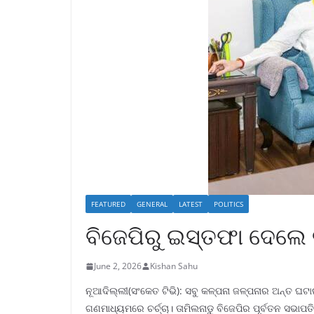
FEATURED
GENERAL
LATEST
POLITICS
ବିଜେପିରୁ ଇସ୍ତଫା ଦେଲେ 
June 2, 2026
Kishan Sahu
ନୂଆଦିଲ୍ଲୀ(ସଂକେତ ଟିଭି): ସବୁ କଳ୍ପନା ଜଳ୍ପନାର ଅନ୍ତ ଘ
ଗଣମାଧ୍ୟମରେ ଚର୍ଚ୍ଚା। ତାମିଲନାଡୁ ବିଜେପିର ପୂର୍ବତନ ସଭାପ