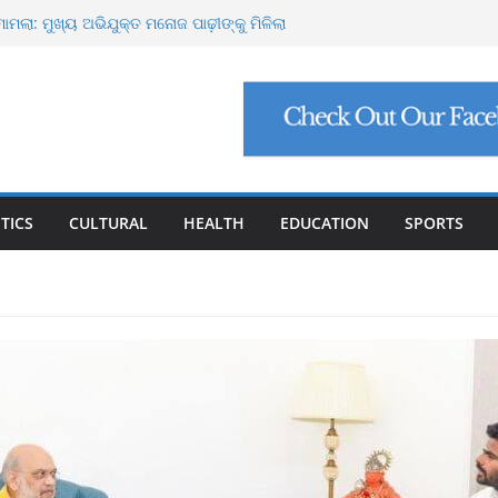
୍ଟ ମାଗିଲେ ଉନ୍ନୟନ କମିଶନର, ସଚିବଙ୍କୁ କଠୋର
ମାମଲା: ମୁଖ୍ୟ ଅଭିଯୁକ୍ତ ମନୋଜ ପାଢ଼ୀଙ୍କୁ ମିଳିଲା
ିଯୁକ୍ତି ଠକେଇ, ମୁଖ୍ୟ ପ୍ରଶାସକଙ୍କ ଦସ୍ତଖତ ଜାଲ୍
େଟ୍ରୋଲ, ସୁପ୍ରିମକୋର୍ଟଙ୍କ ବଡ଼ ନିର୍ଦ୍ଦେଶ
୍କୁ ୮ ଗ୍ରାମ ସୁନା-ଶାଢ଼ୀ, ଏଆଇ ପ୍ରଶିକ୍ଷଣ ପାଇଁ ୫
ା
TICS
CULTURAL
HEALTH
EDUCATION
SPORTS