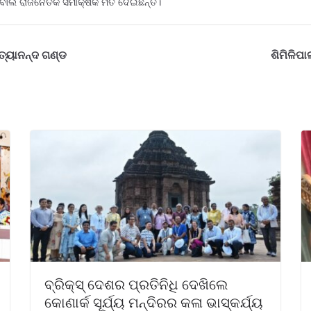
ୋଲି ରାଜନୈତିକ ସମୀକ୍ଷକ ମତ ଦେଇଛନ୍ତି।
ିତ୍ୟାନନ୍ଦ ଗଣ୍ଡ
ଶିମିଳିପା
ବ୍ରିକ୍ସ୍ ଦେଶର ପ୍ରତିନିଧି ଦେଖିଲେ
କୋଣାର୍କ ସୂର୍ଯ୍ୟ ମନ୍ଦିରର କଳା ଭାସ୍କର୍ଯ୍ୟ