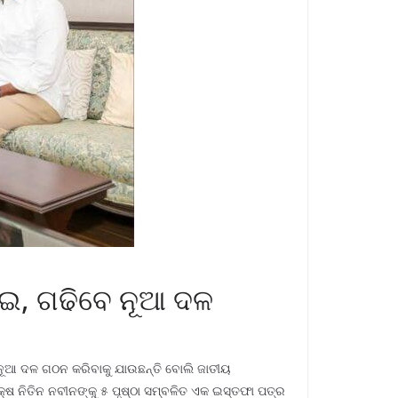
ାଇ, ଗଢିବେ ନୂଆ ଦଳ
 ନୂଆ ଦଳ ଗଠନ କରିବାକୁ ଯାଉଛନ୍ତି ବୋଲି ଜାତୀୟ
କ୍ଷ ନିତିନ ନବୀନଙ୍କୁ ୫ ପୃଷ୍ଠା ସମ୍ବଳିତ ଏକ ଇସ୍ତଫା ପତ୍ର