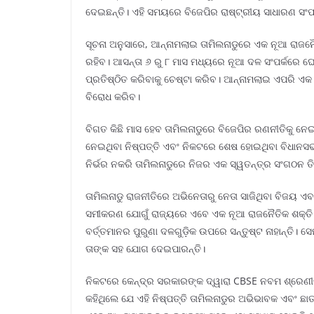
ଦେଇଛନ୍ତି। ଏହି ସମୟରେ ବିଜେପିର ରାଷ୍ଟ୍ରୀୟ ସାଧାରଣ ସଂପ
ସୂଚନା ଅନୁସାରେ, ଆନ୍ନାମଲାଇ ତାମିଲନାଡୁରେ ଏକ ନୂଆ ରାଜନୈ
ରହିବ। ଆସନ୍ତା ୬ ରୁ ୮ ମାସ ମଧ୍ୟରେ ନୂଆ ଦଳ ସଂପର୍କରେ ଘ
ପ୍ରତିଷ୍ଠିତ କରିବାକୁ ଚେଷ୍ଟା କରିବ। ଆନ୍ନାମଲାଇ ଏପରି ଏକ ମ
ବିରୋଧ କରିବ।
ବିଗତ କିଛି ମାସ ହେବ ତାମିଲନାଡୁରେ ବିଜେପିର ରଣନୀତିକୁ 
ନେଇଥିବା ନିଷ୍ପତ୍ତି ଏବଂ ନିକଟରେ ଶେଷ ହୋଇଥିବା ବିଧାନସଭା
ନିର୍ଭର ନକରି ତାମିଲନାଡୁରେ ନିଜର ଏକ ସ୍ୱତନ୍ତ୍ର ସଂଗଠନ ତି
ତାମିଲନାଡୁ ରାଜନୀତିରେ ଅଭିନେତାରୁ ନେତା ସାଜିଥିବା ବିଜୟ
ସମୀକରଣ ଯୋଗୁଁ ରାଜ୍ୟରେ ଏବେ ଏକ ନୂଆ ରାଜନୈତିକ ଶକ୍ତି ପ
ବର୍ତ୍ତମାନର ପୁରୁଣା ଦଳଗୁଡ଼ିକ ଉପରେ ସନ୍ତୁଷ୍ଟ ନାହାନ୍ତି। 
ତାଙ୍କ ସହ ଯୋଗ ଦେଇପାରନ୍ତି।
ନିକଟରେ କେନ୍ଦ୍ର ସରକାରଙ୍କ ଦ୍ୱାରା CBSE ନବମ ଶ୍ରେଣୀର ଛ
କହିଥିଲେ ଯେ ଏହି ନିଷ୍ପତ୍ତି ତାମିଲନାଡୁର ଅଭିଭାବକ ଏବଂ ଛାତ