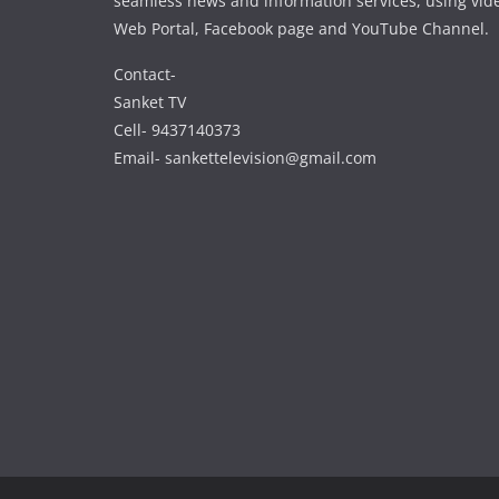
seamless news and information services, using vide
Web Portal, Facebook page and YouTube Channel.
Contact-
Sanket TV
Cell- 9437140373
Email- sankettelevision@gmail.com