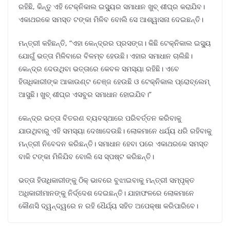
ରହିଛି, କିନ୍ତୁ ଏହି ଟେକ୍ନିକାଲ ଇସ୍ୟୁର ସମାଧାନ ଖୁବ୍ ଶୀଘ୍ର କରାଯିବ।
ଏକାଥରକେ ସମସ୍ତ ଟଙ୍କା ମିଳିବ ବୋଲି ସେ ଆଶ୍ୱାସନା ଦେଇଛନ୍ତି।
ମନ୍ତ୍ରୀ କହିଛନ୍ତି, “ଏହା କେନ୍ଦ୍ରର ପ୍ରସଙ୍ଗ। କିଛି ଟେକ୍ନିକାଲ ଇସ୍ୟୁ
ଯୋଗୁଁ ଭତ୍ତା ମିଳିବାରେ ବିଳମ୍ବ ହେଉଛି। ଏହାର ସମାଧାନ ଚାଲିଛି।
କେନ୍ଦ୍ର ଦେଉଥିବା ଭତ୍ତାରେ କେବଳ ସମସ୍ୟା ରହିଛି। ଏବେ
ହିତାଧିକାରୀଙ୍କ ଆକାଉଣ୍ଟ ଚେଞ୍ଜ ହେଉଛି ଓ ଟେକ୍ନିକାଲ ପ୍ରୋବ୍ଲେମ୍
ଆସୁଛି। ଖୁବ୍ ଶୀଘ୍ର ଏସବୁର ସମାଧାନ ହୋଇଯିବ।”
କେନ୍ଦ୍ର ଭତ୍ତା ବିତରଣ ବ୍ୟବସ୍ଥାରେ ପରିବର୍ତ୍ତନ କରିବାକୁ
ଯାଉଥିବାରୁ ଏହି ସମସ୍ୟା ଦେଖାଦେଉଛି। ଲୋକମାନେ ଧର୍ଯ୍ୟ ଧରି ରହିବାକୁ
ମନ୍ତ୍ରୀ ନିବେଦନ କରିଛନ୍ତି। ସମାଧାନ ହେବା ପରେ ଏକାଥରକେ ସମସ୍ତ
ବାକି ଟଙ୍କା ମିଳିଯିବ ବୋଲି ସେ ସ୍ପଷ୍ଟ କରିଛନ୍ତି।
ଭତ୍ତା ହିତାଧିକାରୀଙ୍କୁ ଠିକ୍ ଭାବରେ ବୁଝାଇବାକୁ ମନ୍ତ୍ରୀ ସମ୍ପୃକ୍ତ
ଅଧିକାରୀମାନଙ୍କୁ ନିର୍ଦ୍ଦେଶ ଦେଇଛନ୍ତି। ଯାହାଫଳରେ ଲୋକମାନେ
କୌଣସି ଦ୍ୱନ୍ଦ୍ୱରେ ନ ରହି ଧୈର୍ଯ୍ୟ ସହିତ ଅପେକ୍ଷା କରିପାରିବେ।