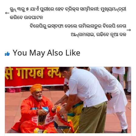
ଜୁନ୍ ୩ରୁ ୫ ଯାଏଁ ପୁରୀରେ ହେବ ବ୍ରିକ୍ସ ସମ୍ମିଳନୀ: ମୁଖ୍ୟମନ୍ତ୍ରୀ
କରିବେ ଉଦଘାଟନ
ବିଜେପିରୁ ଇସ୍ତଫା ଦେଲେ ତାମିଲନାଡୁର ବିଜେପି ନେତା
ଆନ୍ନାମଲାଇ, ଗଢିବେ ନୂଆ ଦଳ
You May Also Like