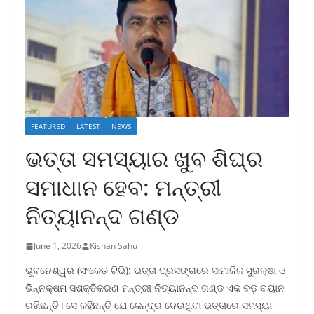
FEATURED
LATEST
NEWS
ଭତ୍ତା ସମସ୍ୟାର ଖୁବ ଶିଘ୍ର
ସମାଧାନ ହେବ: ମନ୍ତ୍ରୀ
ନିତ୍ୟାନନ୍ଦ ଗଣ୍ଡ
June 1, 2026
Kishan Sahu
ଭୁବନେଶ୍ୱର (ସଂକେତ ଟିଭି): ଭତ୍ତା ପ୍ରସଙ୍ଗରେ ସାମାଜିକ ସୁରକ୍ଷା ଓ
ଭିନ୍ନକ୍ଷମ ସଶକ୍ତିକରଣ ମନ୍ତ୍ରୀ ନିତ୍ୟାନନ୍ଦ ଗଣ୍ଡ ଏକ ବଡ଼ ବୟାନ
ରଖିଛନ୍ତି। ସେ କହିଛନ୍ତି ଯେ କେନ୍ଦ୍ର ଦେଉଥିବା ଭତ୍ତାରେ ସମସ୍ୟା