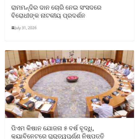
ରାମମନ୍ଦିର ଦାନ ଚୋରି ନେଇ ସଂସଦରେ
ବିରୋଧୀଙ୍କ ନାଟକୀୟ ପ୍ରଦର୍ଶନ
July 31, 2026
ପିଏମ କିଷାନ ଯୋଜନା ୫ ବର୍ଷ ବୃଦ୍ଧି,
କ୍ୟାବିନେଟରେ ଗୁରୁତ୍ୱପୂର୍ଣ୍ଣ ନିଷ୍ପତ୍ତି