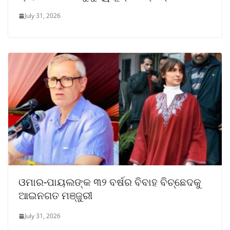
July 31, 2026
ଓମାର-ପାୟଲଙ୍କ ୩୨ ବର୍ଷର ବିବାହ ବିଚ୍ଛେଦକୁ
ଆଇନଗତ ମଞ୍ଜୁରୀ
July 31, 2026