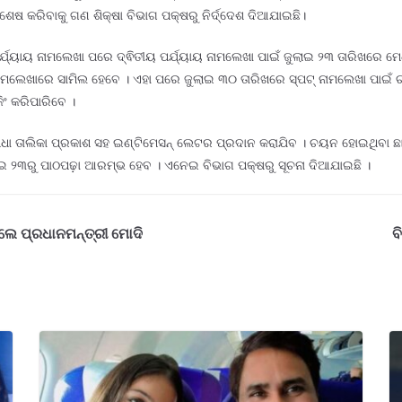
ଶେଷ କରିବାକୁ ଗଣ ଶିକ୍ଷା ବିଭାଗ ପକ୍ଷରୁ ନିର୍ଦ୍ଦେଶ ଦିଆଯାଇଛି।
ମ ପର୍ଯ୍ୟାୟ ନାମଲେଖା ପରେ ଦ୍ଵିତୀୟ ପର୍ଯ୍ୟାୟ ନାମଲେଖା ପାଇଁ ଜୁଲାଇ ୨୩ ତାରିଖରେ
ନାମଲେଖାରେ ସାମିଲ ହେବେ । ଏହା ପରେ ଜୁଲାଇ ୩୦ ତାରିଖରେ ସ୍ପଟ୍ ନାମଲେଖା ପାଇଁ ଚ
ଂ କରିପାରିବେ ।
ଧା ତାଲିକା ପ୍ରକାଶ ସହ ଇଣ୍ଟିମେସନ୍‌ ଲେଟର ପ୍ରଦାନ କରାଯିବ । ଚୟନ ହୋଇଥିବା ଛାତ
ାଇ ୨୩ରୁ ପାଠପଢ଼ା ଆରମ୍ଭ ହେବ । ଏନେଇ ବିଭାଗ ପକ୍ଷରୁ ସୂଚନା ଦିଆଯାଇଛି ।
ଲେ ପ୍ରଧାନମନ୍ତ୍ରୀ ମୋଦି
ବ