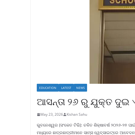
EDUCATION
LATEST
NEWS
ଆସନ୍ତା ୨୬ ରୁ ଯୁକ୍ତ ଦୁ
May 23, 2026
Kishan Sahu
ଭୁବନେଶ୍ୱର (ସଂକେତ ଟିଭି): ଚଳିତ ଶିକ୍ଷାବର୍ଷ ୨୦୨୬-୨୭ ପା
ମଧ୍ୟରେ ଛାତ୍ରଛାତ୍ରୀମାନେ ସାମ୍‌ସ ୱେବ୍‌ସାଇଟ୍‌ରେ ଆବେଦନ