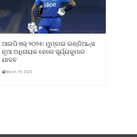
ଆଇପିଏଲ୍ ୨୦୨୫: ମୁମ୍ବାଇ ଇଣ୍ଡିଆନ୍ସ
ନୂଆ ଅଧିନାୟକ ହେଲେ ସୂର୍ଯ୍ୟକୁମାର
ଯାଦବ
March 19, 2025