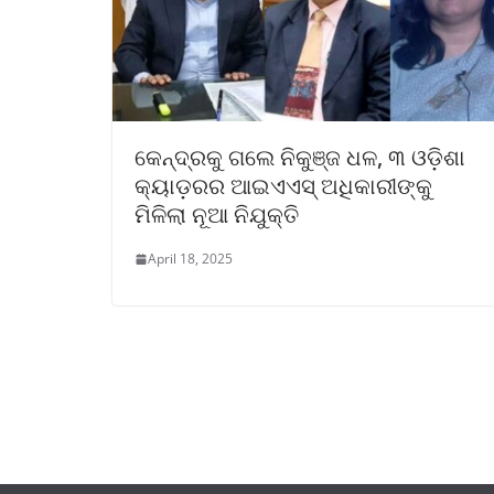
କେନ୍ଦ୍ରକୁ ଗଲେ ନିକୁଞ୍ଜ ଧଳ, ୩ ଓଡ଼ିଶା
କ୍ୟାଡ଼ରର ଆଇଏଏସ୍ ଅଧିକାରୀଙ୍କୁ
ମିଳିଲା ନୂଆ ନିଯୁକ୍ତି
April 18, 2025