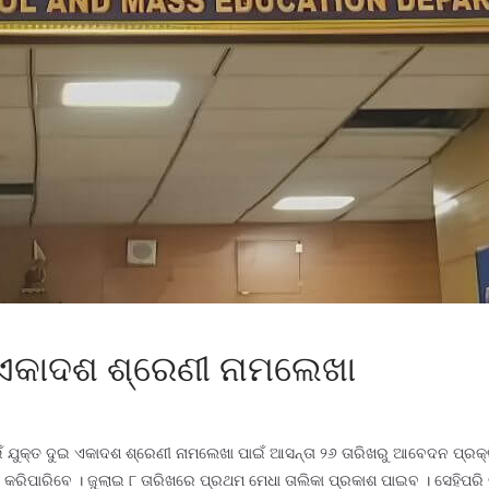
ଇ ଏକାଦଶ ଶ୍ରେଣୀ ନାମଲେଖା
ଇଁ ଯୁକ୍ତ ଦୁଇ ଏକାଦଶ ଶ୍ରେଣୀ ନାମଲେଖା ପାଇଁ ଆସନ୍ତା ୨୬ ତାରିଖରୁ ଆବେଦନ ପ୍ରକ୍ରି
 କରିପାରିବେ । ଜୁଲାଇ ୮ ତାରିଖରେ ପ୍ରଥମ ମେଧା ତାଲିକା ପ୍ରକାଶ ପାଇବ । ସେହିପରି