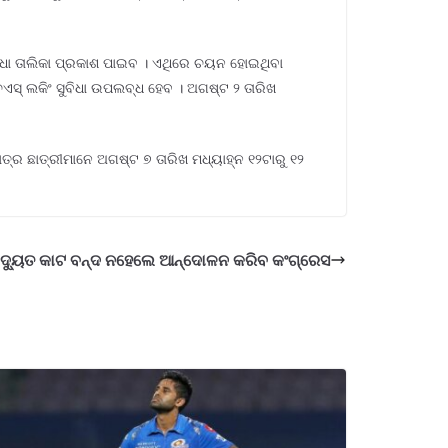
 ମେଧା ତାଲିକା ପ୍ରକାଶ ପାଇବ । ଏଥିରେ ଚୟନ ହୋଇଥିବା
ଏସ୍ ଲକିଂ ସୁବିଧା ଉପଲବ୍ଧ ହେବ । ଅଗଷ୍ଟ ୨ ତାରିଖ
୍ର ଛାତ୍ରୀମାନେ ଅଗଷ୍ଟ ୭ ତାରିଖ ମଧ୍ୟାହ୍ନ ୧୨ଟାରୁ ୧୨
ିଦ୍ୟୁତ କାଟ ବନ୍ଦ ନହେଲେ ଆନ୍ଦୋଳନ କରିବ କଂଗ୍ରେସ