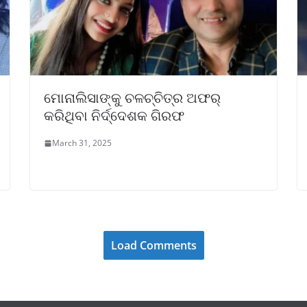
ମୋନାଲିସାଙ୍କୁ ଚଳଚ୍ଚିତ୍ର ଅଫର୍
କରିଥିବା ନିର୍ଦ୍ଦେଶକ ଗିରଫ
March 31, 2025
Load Comments