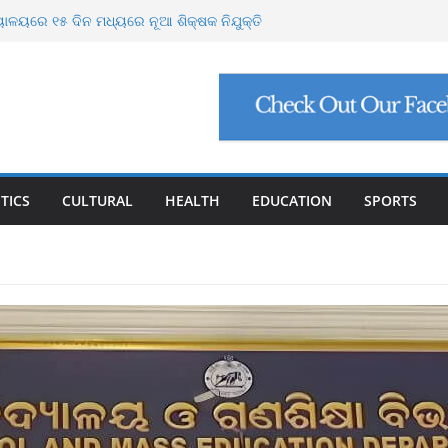
ଭାବ୍ୟ ବନ୍ୟା ମୁକାବିଲା ପାଇଁ ସରକାର ପ୍ରସ୍ତୁତ
ୟାଳୟରେ ୧୫ ଦିନ ମଧ୍ୟରେ ନୂଆ ଶିକ୍ଷକ ନିଯୁକ୍ତି
ଗୋରୁଙ୍କ ପାଇଁ ଗୋଶାଳା ନିର୍ମାଣ କରିବ ଓଡ଼ିଶା
ବାଘୁଣୀ ଶିମିଳିପାଳରେ ମୃତ
ୋପସାଗରରେ ଆଉ ଏକ ଲଘୁଚାପ ସମ୍ଭାବନା
TICS
CULTURAL
HEALTH
EDUCATION
SPORTS