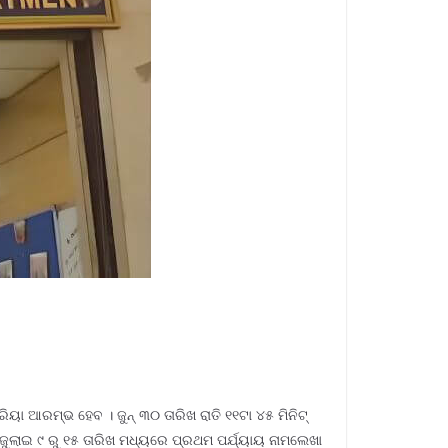
ୟା ଆରମ୍ଭ ହେବ । ଜୁନ୍ ୩୦ ତାରିଖ ରାତି ୧୧ଟା ୪୫ ମିନିଟ୍
 ଜୁଲାଇ ୯ ରୁ ୧୫ ତାରିଖ ମଧ୍ୟରେ ପ୍ରଥମ ପର୍ଯ୍ୟାୟ ନାମଲେଖା