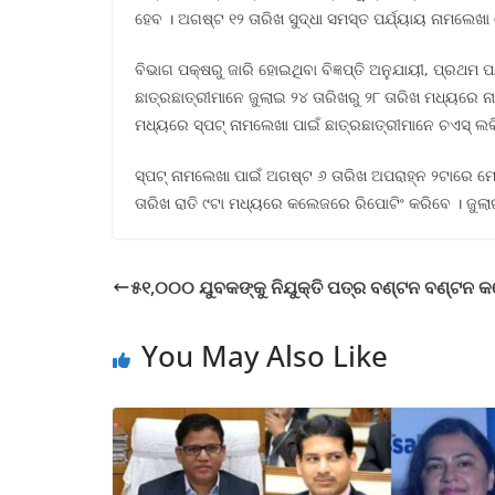
ହେବ । ଅଗଷ୍ଟ ୧୨ ତାରିଖ ସୁଦ୍ଧା ସମସ୍ତ ପର୍ଯ୍ୟାୟ ନାମଲେଖା 
ବିଭାଗ ପକ୍ଷରୁ ଜାରି ହୋଇଥିବା ବିଜ୍ଞପ୍ତି ଅନୁଯାୟୀ, ପ୍ରଥ
ଛାତ୍ରଛାତ୍ରୀମାନେ ଜୁଲାଇ ୨୪ ତାରିଖରୁ ୨୮ ତାରିଖ ମଧ୍ୟରେ 
ମଧ୍ୟରେ ସ୍ପଟ୍ ନାମଲେଖା ପାଇଁ ଛାତ୍ରଛାତ୍ରୀମାନେ ଚଏସ୍ ଲକି
ସ୍ପଟ୍ ନାମଲେଖା ପାଇଁ ଅଗଷ୍ଟ ୬ ତାରିଖ ଅପରାହ୍ନ ୨ଟାରେ ମେ
ତାରିଖ ରାତି ୯ଟା ମଧ୍ୟରେ କଲେଜରେ ରିପୋଟିଂ କରିବେ । ଜୁଲ
୫୧,୦୦୦ ଯୁବକଙ୍କୁ ନିଯୁକ୍ତି ପତ୍ର ବଣ୍ଟନ ବଣ୍ଟନ କ
You May Also Like