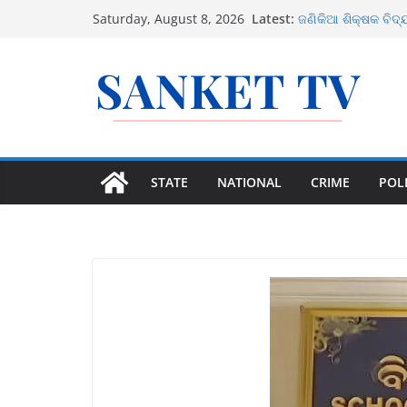
Skip
ଉତ୍ତର ଓଡ଼ିଶାରେ ସମ୍
Latest:
Saturday, August 8, 2026
ଜଣିକିଆ ଶିକ୍ଷକ ବିଦ୍
to
କରିବେ ସରକାର
content
ଜାତୀୟ ରାଜପଥର ବୁଲା 
ସରକାର
୫ ବର୍ଷୀୟା ବିରଳ କଳା 
୧୪ ଅଗଷ୍ଟରେ ବଙ୍ଗ
STATE
NATIONAL
CRIME
POLI