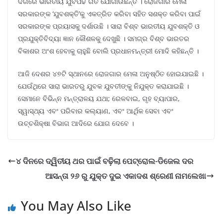
ଦିଗରେ ଭାରତୀୟ ଯୁବପିଢି ଗତି ଯୋଗାଉଛନ୍ତି । ରୋଜଗାର ମେଳା
ସରକାରଙ୍କ ‘ଯୁବଶକ୍ତି’କୁ ଏକତ୍ରିତ କରିବା ସହିତ ସଶକ୍ତ କରିବା ପାଇଁ
ସରକାରଙ୍କ ପ୍ରୟାସକୁ ଦର୍ଶାଉଛି । ସାରା ବିଶ୍ବ ଭାରତୀୟ ଯୁବଶକ୍ତି ଓ
ପ୍ରଯୁକ୍ତିବିଦ୍ୟା ଜ୍ଞାନ କୌଶଳକୁ ଦେଖୁଛି । ସମଗ୍ର ବିଶ୍ବ ଭାରତର
ବିକାଶର ଅଂଶ ହେବାକୁ ଚାହୁଛି ବୋଲି ପ୍ରଧାନମନ୍ତ୍ରୀ ମୋଦି କହିଛନ୍ତି ।
ଆଜି ଦେଶର ୪୭ଟି ସ୍ଥାନରେ ରୋଜଗାର ମେଳା ଅନୁଷ୍ଠିତ ହୋଇଯାଇଛି ।
ଯେଉଁଥିରେ ସାରା ଭାରତରୁ ଯୁବକ ଯୁବତୀଙ୍କୁ ନିଯୁକ୍ତ କରାଯାଇଛି ।
ସେମାନେ ବିଭିନ୍ନ ମନ୍ତ୍ରାଳୟ ଯଥା; ରେଳବାଇ, ଗୃହ ବ୍ୟାପାର,
ସ୍ୱାସ୍ଥ୍ୟ ଏବଂ ପରିବାର କଲ୍ୟାଣ, ଏବଂ ଆର୍ଥିକ ସେବା ଏବଂ
ଉଚ୍ଚଶିକ୍ଷା ବିଭାଗ ଆଦିରେ ଯୋଗ ଦେବେ ।
୪ ଦିନରେ ଦ୍ୱିତୀୟ ଥର ପାଇଁ ବଢ଼ିଲା ପେଟ୍ରୋଲ-ଡିଜେଲ ଦର
ଆସନ୍ତା ୨୬ ରୁ ଯୁକ୍ତ ଦୁଇ ଏକାଦଶ ଶ୍ରେଣୀ ନାମଲେଖା
You May Also Like