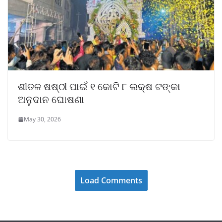
ଶୀତଳ ଷଷ୍ଠୀ ପାଇଁ ୧ କୋଟି ୮ ଲକ୍ଷ ଟଙ୍କା
ଅନୁଦାନ ଘୋଷଣା
May 30, 2026
Load Comments