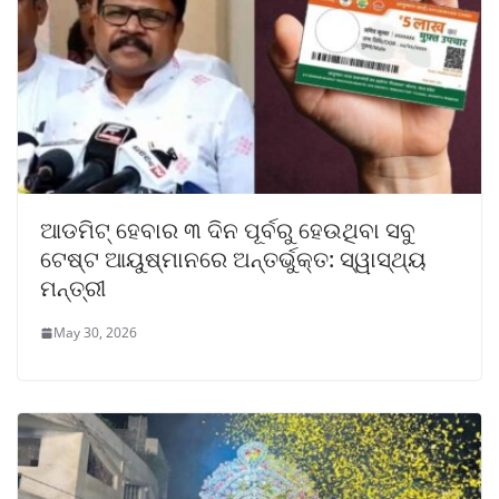
ଆଡମିଟ୍ ହେବାର ୩ ଦିନ ପୂର୍ବରୁ ହେଉଥିବା ସବୁ
ଟେଷ୍ଟ ଆୟୁଷ୍ମାନରେ ଅନ୍ତର୍ଭୁକ୍ତ: ସ୍ୱାସ୍ଥ୍ୟ
ମନ୍ତ୍ରୀ
May 30, 2026