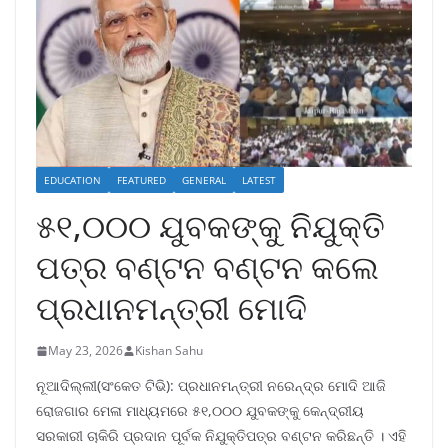
EDUCATION
FEATURED
GENERAL
LATEST
୫୧,୦୦୦ ଯୁବକଙ୍କୁ ନିଯୁକ୍ତି
ପତ୍ର ବଣ୍ଟନ ବଣ୍ଟନ କଲେ
ପ୍ରଧାନମନ୍ତ୍ରୀ ମୋଦି
May 23, 2026
Kishan Sahu
ନୂଆଦିଲ୍ଲୀ(ସଂକେତ ଟିଭି): ପ୍ରଧାନମନ୍ତ୍ରୀ ନରେନ୍ଦ୍ର ମୋଦି ଆଜି
ରୋଜଗାର ମେଳା ମାଧ୍ୟମରେ ୫୧,୦୦୦ ଯୁବକଙ୍କୁ କେନ୍ଦ୍ରୀୟ
ସରକାରୀ ଚାକିରି ପ୍ରଦାନ ପୂର୍ବକ ନିଯୁକ୍ତିପତ୍ର ବଣ୍ଟନ କରିଛନ୍ତି । ଏହି