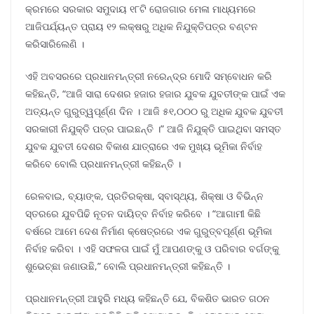
କ୍ରମରେ ସରକାର ସମୁଦାୟ ୧୮ଟି ରୋଜଗାର ମେଳା ମାଧ୍ୟମରେ
ଆଜିପର୍ଯ୍ୟନ୍ତ ପ୍ରାୟ ୧୨ ଲକ୍ଷରୁ ଅଧିକ ନିଯୁକ୍ତିପତ୍ର ବଣ୍ଟନ
କରିସାରିଲେଣି ।
ଏହି ଅବସରରେ ପ୍ରଧାନମନ୍ତ୍ରୀ ନରେନ୍ଦ୍ର ମୋଦି ସମ୍ବୋଧନ କରି
କହିଛନ୍ତି, “ଆଜି ସାରା ଦେଶର ହଜାର ହଜାର ଯୁବକ ଯୁବତୀଙ୍କ ପାଇଁ ଏକ
ଅତ୍ୟନ୍ତ ଗୁରୁତ୍ୱପୂର୍ଣ୍ଣ ଦିନ । ଆଜି ୫୧,୦୦୦ ରୁ ଅଧିକ ଯୁବକ ଯୁବତୀ
ସରକାରୀ ନିଯୁକ୍ତି ପତ୍ର ପାଇଛନ୍ତି ।” ଆଜି ନିଯୁକ୍ତି ପାଇଥିବା ସମସ୍ତ
ଯୁବକ ଯୁବତୀ ଦେଶର ବିକାଶ ଯାତ୍ରାରେ ଏକ ମୁଖ୍ୟ ଭୂମିକା ନିର୍ବାହ
କରିବେ ବୋଲି ପ୍ରଧାନମନ୍ତ୍ରୀ କହିଛନ୍ତି ।
ରେଳବାଇ, ବ୍ୟାଙ୍କ, ପ୍ରତିରକ୍ଷା, ସ୍ବାସ୍ଥ୍ୟ, ଶିକ୍ଷା ଓ ବିଭିନ୍ନ
ସ୍ତରରେ ଯୁବପିଢି ନୂତନ ଦାୟିତ୍ବ ନିର୍ବାହ କରିବେ । “ଆଗାମୀ କିଛି
ବର୍ଷରେ ଆମେ ଦେଶ ନିର୍ମାଣ କ୍ଷେତ୍ରରେ ଏକ ଗୁରୁତ୍ବପୂର୍ଣ୍ଣ ଭୂମିକା
ନିର୍ବାହ କରିବା । ଏହି ସଫଳତା ପାଇଁ ମୁଁ ଆପଣଙ୍କୁ ଓ ପରିବାର ବର୍ଗଙ୍କୁ
ଶୁଭେଚ୍ଛା ଜଣାଉଛି,” ବୋଲି ପ୍ରଧାନମନ୍ତ୍ରୀ କହିଛନ୍ତି ।
ପ୍ରଧାନମନ୍ତ୍ରୀ ଆହୁରି ମଧ୍ୟ କହିଛନ୍ତି ଯେ, ବିକଶିତ ଭାରତ ଗଠନ