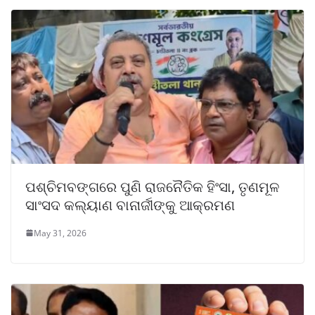
ପଶ୍ଚିମବଙ୍ଗରେ ପୁଣି ରାଜନୈତିକ ହିଂସା, ତୃଣମୂଳ
ସାଂସଦ କଲ୍ୟାଣ ବାନାର୍ଜୀଙ୍କୁ ଆକ୍ରମଣ
May 31, 2026