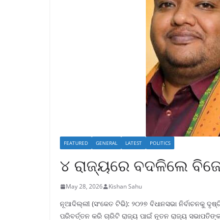
FEATURED
GENERAL
LATEST
POLITICS
୪ ରାଜ୍ୟରେ ବଦଳିଲେ ବିଜେ
May 28, 2026
Kishan Sahu
ନୂଆଦିଲ୍ଲୀ (ସଂକେତ ଟିଭି): ୨୦୨୭ ବିଧାନସଭା ନିର୍ବାଚନକୁ ଦୃ
ପରିବର୍ତ୍ତନ କରି ଚାରିଟି ରାଜ୍ୟ ପାଇଁ ନୂତନ ରାଜ୍ୟ ସଭାପତିଙ