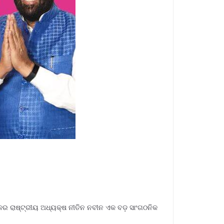
ିନ ଦଳର ରାଷ୍ଟ୍ରୀୟ ଅଧ୍ୟକ୍ଷ ନୀତିନ ନବୀନ ଏକ ବଡ଼ ସାଂଗଠନିକ