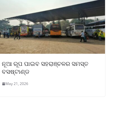
ନୂଆ ରୂପ ପାଇବ ସହରାଞ୍ଚଳର ସମସ୍ତ
ବସଷ୍ଟାଣ୍ଡ
May 21, 2026