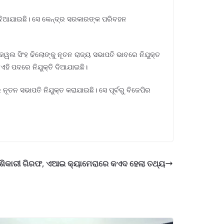
୍ତି ଦିଆଯାଇଛି। ସେ କେନ୍ଦ୍ର ସରକାରଙ୍କ ପରିବହନ
କେୱଲ ସିଂହ ଢିଲୋଙ୍କୁ ନୂତନ ରାଜ୍ୟ ସଭାପତି ଭାବରେ ନିଯୁକ୍ତ
ୁ ଏହି ପଦରେ ନିଯୁକ୍ତି ଦିଆଯାଇଛି।
ୂତନ ସଭାପତି ନିଯୁକ୍ତ କରାଯାଇଛି। ସେ ପୂର୍ବରୁ ବିଜେପିର
୩ ଶିକାରୀ ଗିରଫ, ଏଆଇ କ୍ୟାମେରାରେ କଏଦ ହେଲା ତଥ୍ୟ