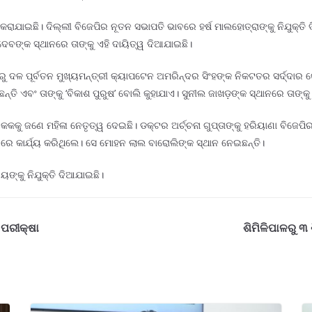
ତନ କରାଯାଇଛି। ଦିଲ୍ଲୀ ବିଜେପିର ନୂତନ ସଭାପତି ଭାବରେ ହର୍ଷ ମାଲହୋତ୍ରାଙ୍କୁ ନିଯୁକ
ଚଦେବଙ୍କ ସ୍ଥାନରେ ତାଙ୍କୁ ଏହି ଦାୟିତ୍ୱ ଦିଆଯାଇଛି।
ାରୁ ଦଳ ପୂର୍ବତନ ମୁଖ୍ୟମନ୍ତ୍ରୀ କ୍ୟାପଟେନ ଅମରିନ୍ଦର ସିଂହଙ୍କ ନିକଟତର ସର୍ଦ୍ଦାର 
ଛନ୍ତି ଏବଂ ତାଙ୍କୁ ‘ବିକାଶ ପୁରୁଷ’ ବୋଲି କୁହାଯାଏ। ସୁନୀଲ ଜାଖଡ଼ଙ୍କ ସ୍ଥାନରେ ତାଙ୍କ
ୁ ଜଣେ ମହିଳା ନେତୃତ୍ୱ ଦେଇଛି। ଡକ୍ଟର ଅର୍ଚ୍ଚନା ଗୁପ୍ତାଙ୍କୁ ହରିୟାଣା ବିଜେପିର ନ
ବରେ କାର୍ଯ୍ୟ କରିଥିଲେ। ସେ ମୋହନ ଲାଲ ବାରୋଲିଙ୍କ ସ୍ଥାନ ନେଇଛନ୍ତି।
ଙ୍କୁ ନିଯୁକ୍ତି ଦିଆଯାଇଛି।
 ପରୀକ୍ଷା
ଶିମିଳିପାଳରୁ 