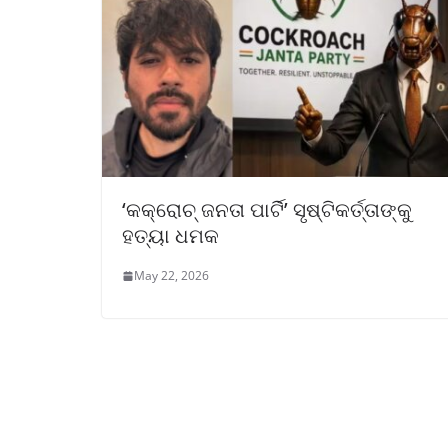
‘କକ୍ରୋଚ୍ ଜନତା ପାର୍ଟି’ ସୃଷ୍ଟିକର୍ତ୍ତାଙ୍କୁ
ହତ୍ୟା ଧମକ
May 22, 2026