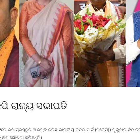
ପି ରାଜ୍ୟ ସଭାପତି
ଷ୍ଟିରେ ରଖି ପ୍ରସ୍ତୁତି ଆରମ୍ଭ କରିଛି ଭାରତୀୟ ଜନତା ପାର୍ଟି (ବିଜେପି)। ଗୁରୁବାର ଦ
୍କ ନାମ ଘୋଷଣା କରିଛନ୍ତି।