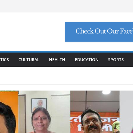
୍ଟ ମାଗିଲେ ଉନ୍ନୟନ କମିଶନର, ସଚିବଙ୍କୁ କଠୋର
ମାମଲା: ମୁଖ୍ୟ ଅଭିଯୁକ୍ତ ମନୋଜ ପାଢ଼ୀଙ୍କୁ ମିଳିଲା
ିଯୁକ୍ତି ଠକେଇ, ମୁଖ୍ୟ ପ୍ରଶାସକଙ୍କ ଦସ୍ତଖତ ଜାଲ୍
େଟ୍ରୋଲ, ସୁପ୍ରିମକୋର୍ଟଙ୍କ ବଡ଼ ନିର୍ଦ୍ଦେଶ
୍କୁ ୮ ଗ୍ରାମ ସୁନା-ଶାଢ଼ୀ, ଏଆଇ ପ୍ରଶିକ୍ଷଣ ପାଇଁ ୫
ା
TICS
CULTURAL
HEALTH
EDUCATION
SPORTS