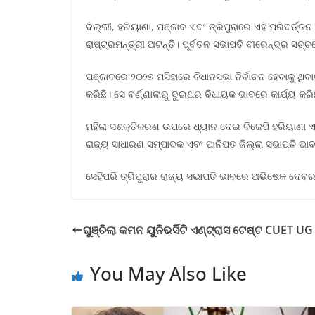
ଦିଲ୍ଲୀ, ହରିୟାଣା, ପଞ୍ଜାବ ଏବଂ ତ୍ରିପୁରାରେ ଏହି ପରିବର୍ତ୍
ରାଷ୍ଟ୍ରମନ୍ତ୍ରୀ ଅଟନ୍ତି। ପୂର୍ବତନ ସଭାପତି ବୀରେନ୍ଦ୍ର ସଚ୍
ପଞ୍ଜାବରେ ୨୦୨୭ ମସିହାରେ ବିଧାନସଭା ନିର୍ବାଚନ ହେବାକୁ ଥିବ
କରିଛି। ସେ ବର୍ଣ୍ଣାଲାରୁ ଦୁଇଥର ବିଧାୟକ ଭାବରେ କାର୍ଯ୍ୟ କରି
ମହିଳା ସଶକ୍ତିକରଣ ଉପରେ ଧ୍ୟାନ ଦେଇ ବିଜେପି ହରିୟାଣା ଏକକକ
ରାଜ୍ୟ ସାଧାରଣ ସମ୍ପାଦକ ଏବଂ ପାନିପତ ଜିଲ୍ଲା ସଭାପତି ଭା
ସେହିପରି ତ୍ରିପୁରାର ରାଜ୍ୟ ସଭାପତି ଭାବରେ ଅଭିଷେକ ଦେବରୟ
ଘୁଞ୍ଚିଲା କମନ ୟୁନିଭର୍ସିଟି ଏଣ୍ଟ୍ରାସ ଟେଷ୍ଟ CUET UG
You May Also Like