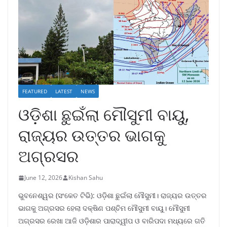
FEATURED
LATEST
NEWS
ଓଡ଼ିଶା ଛୁଇଁଲା ମୌସୁମୀ ବାୟୁ,
ରାଜ୍ୟର ଉତ୍ତର ଭାଗକୁ
ଅଗ୍ରସର
June 12, 2026
Kishan Sahu
ଭୁବନେଶ୍ୱର (ସଂକେତ ଟିଭି): ଓଡ଼ିଶା ଛୁଇଁଲା ମୌସୁମୀ। ରାଜ୍ୟର ଉତ୍ତର
ଭାଗକୁ ଅଗ୍ରସର ହେଲା ଦକ୍ଷିଣ ପଶ୍ଚିମ ମୌସୁମୀ ବାୟୁ। ମୌସୁମୀ
ଅଗ୍ରସର ରେଖା ଆଜି ଓଡ଼ିଶାର ପାରାଦ୍ୱୀପ ଓ ବାରିପଦା ମଧ୍ୟରେ ଗତି