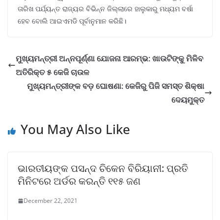
ତାରିଖ ପର୍ଯ୍ୟନ୍ତ ରାଜ୍ୟର ବିଭିନ୍ନ ଜିଲ୍ଲାରେ ହାଲୁକାରୁ ମଧ୍ୟମ ବର୍ଷା
ହେବ ବୋଲି ଆଇଏମଡି ପୂର୍ବାନୁମାନ କରିଛି।
ମୁଖ୍ୟମନ୍ତ୍ରୀ ଅନ୍ନପୂର୍ଣ୍ଣା ଯୋଜନା ଆରମ୍ଭ: ଖାଉଟିଙ୍କୁ ମିଳିବ
ଅତିରିକ୍ତ ୫ କେଜି ଚାଉଳ
ମୁଖ୍ୟମନ୍ତ୍ରୀଙ୍କ ବଡ଼ ଘୋଷଣା: କେଜିରୁ ପିଜି ସମସ୍ତ ଶିକ୍ଷା
ଦେୟମୁକ୍ତ
You May Also Like
ଭାରତୀୟଙ୍କ ପସନ୍ଦ ଚିକେନ ବିରିୟାନୀ: ପ୍ରତି
ମିନିଟରେ ଅର୍ଡର କରନ୍ତି ୧୧୫ ଜଣ
December 22, 2021