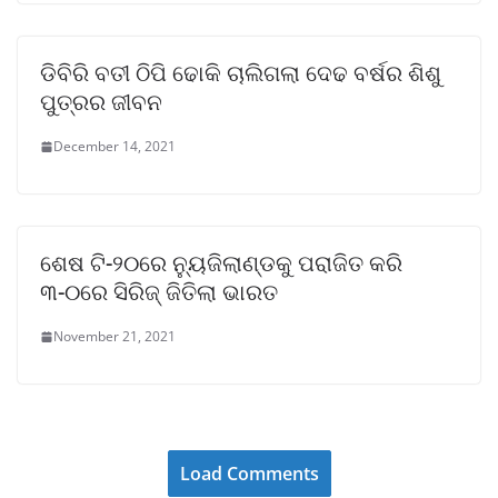
ଡିବିରି ବତୀ ଠିପି ଢୋକି ଚାଲିଗଲା ଦେଢ ବର୍ଷର ଶିଶୁ
ପୁତ୍ରର ଜୀବନ
December 14, 2021
ଶେଷ ଟି-୨୦ରେ ନ୍ୟୁଜିଲାଣ୍ଡକୁ ପରାଜିତ କରି
୩-୦ରେ ସିରିଜ୍ ଜିତିଲା ଭାରତ
November 21, 2021
Load Comments