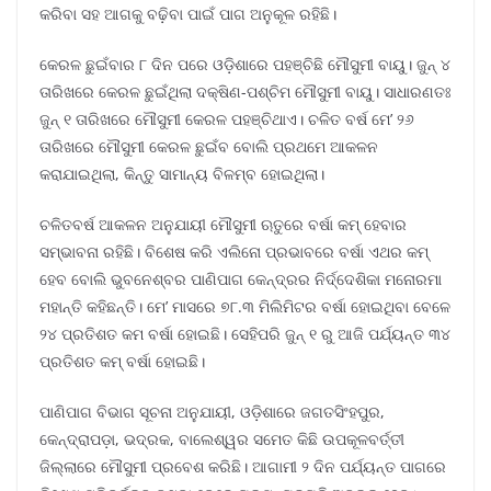
କରିବା ସହ ଆଗକୁ ବଢ଼ିବା ପାଇଁ ପାଗ ଅନୁକୂଳ ରହିଛି।
କେରଳ ଛୁଇଁବାର ୮ ଦିନ ପରେ ଓଡ଼ିଶାରେ ପହଞ୍ଚିଛି ମୌସୁମୀ ବାୟୁ। ଜୁନ୍ ୪
ତାରିଖରେ କେରଳ ଛୁଇଁଥିଲା ଦକ୍ଷିଣ-ପଶ୍ଚିମ ମୌସୁମୀ ବାୟୁ। ସାଧାରଣତଃ
ଜୁନ୍ ୧ ତାରିଖରେ ମୌସୁମୀ କେରଳ ପହଞ୍ଚିଥାଏ। ଚଳିତ ବର୍ଷ ମେ’ ୨୬
ତାରିଖରେ ମୌସୁମୀ କେରଳ ଛୁଇଁବ ବୋଲି ପ୍ରଥମେ ଆକଳନ
କରାଯାଇଥିଲା, କିନ୍ତୁ ସାମାନ୍ୟ ବିଳମ୍ବ ହୋଇଥିଲା।
ଚଳିତବର୍ଷ ଆକଳନ ଅନୁଯାୟୀ ମୌସୁମୀ ଋତୁରେ ବର୍ଷା କମ୍ ହେବାର
ସମ୍ଭାବନା ରହିଛି। ବିଶେଷ କରି ଏଲିନୋ ପ୍ରଭାବରେ ବର୍ଷା ଏଥର କମ୍
ହେବ ବୋଲି ଭୁବନେଶ୍ବର ପାଣିପାଗ କେନ୍ଦ୍ରର ନିର୍ଦ୍ଦେଶିକା ମନୋରମା
ମହାନ୍ତି କହିଛନ୍ତି। ମେ’ ମାସରେ ୭୮.୩ ମିଲିମିଟର ବର୍ଷା ହୋଇଥିବା ବେଳେ
୨୪ ପ୍ରତିଶତ କମ ବର୍ଷା ହୋଇଛି। ସେହିପରି ଜୁନ୍ ୧ ରୁ ଆଜି ପର୍ଯ୍ୟନ୍ତ ୩୪
ପ୍ରତିଶତ କମ୍ ବର୍ଷା ହୋଇଛି।
ପାଣିପାଗ ବିଭାଗ ସୂଚନା ଅନୁଯାୟୀ, ଓଡ଼ିଶାରେ ଜଗତସିଂହପୁର,
କେନ୍ଦ୍ରାପଡ଼ା, ଭଦ୍ରକ, ବାଲେଶ୍ୱର ସମେତ କିଛି ଉପକୂଳବର୍ତ୍ତୀ
ଜିଲ୍ଲାରେ ମୌସୁମୀ ପ୍ରବେଶ କରିଛି। ଆଗାମୀ ୨ ଦିନ ପର୍ଯ୍ୟନ୍ତ ପାଗରେ