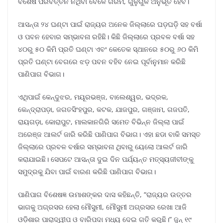
ବିଶେଷ ପରିବର୍ତ୍ତନ ନଥିବା ବେଳେ ଗରମ, ଗୁଳୁଗୁଳି ଅନୁଭୂତ ହେବ।
ଆସନ୍ତା ୨୪ ଘଣ୍ଟା ପାଇଁ ରାଜ୍ୟର ଅନେକ ଜିଲ୍ଲାରେ ଘଡ଼ଘଡ଼ି ସହ ବର୍ଷା
ଓ ପବନ ହେବାର ସମ୍ଭାବନା ରହିଛି। କିଛି ଜିଲ୍ଲାରେ ପ୍ରବଳ ବର୍ଷା ସହ
୪୦ରୁ ୫୦ କିମି ପ୍ରତି ଘଣ୍ଟା ଏବଂ କେତେକ ସ୍ଥାନରେ ୫୦ରୁ ୬୦ କିମି
ପ୍ରତି ଘଣ୍ଟା ବେଗରେ ଝଡ଼ ପବନ ବହିବ ନେଇ ପୂର୍ବାନୁମାନ କରିଛି
ପାଣିପାଗ ବିଭାଗ।
ଏଥିପାଇଁ କେନ୍ଦୁଝର, ମୟୂରଭଞ୍ଜ, ବାଲେଶ୍ୱର, ଭଦ୍ରକ,
କେନ୍ଦ୍ରାପଡ଼ା, ଜଗତସିଂହପୁର, କଟକ, ଯାଜପୁର, ଗଞ୍ଜାମ, ଗଜପତି,
ରାୟଗଡ଼ା, କୋରାପୁଟ, ମାଲକାନଗିରି ସମେତ ବିଭିନ୍ନ ଜିଲ୍ଲା ପାଇଁ
ଅରେଞ୍ଜ ଆଲର୍ଟ ଜାରି କରିଛି ପାଣିପାଗ ବିଭାଗ। ଏହା ଛଡା ବାକି ସମସ୍ତ
ଜିଲ୍ଲାରେ ପ୍ରବଳ ବର୍ଷାର ସମ୍ଭାବନା ଥିବାରୁ ୟେଲୋ ଆଲର୍ଟ ଜାରି
କରାଯାଇଛି। ସେପଟେ ଆସନ୍ତା ଦୁଇ ଦିନ ପର୍ଯ୍ୟନ୍ତ ମତ୍ସ୍ୟଜୀବୀଙ୍କୁ
ସମୁଦ୍ରକୁ ଯିବା ପାଇଁ ବାରଣ କରିଛି ପାଣିପାଗ ବିଭାଗ।
ପାଣିପାଗ ବିଶେଷଜ୍ଞ ଉମାଶଙ୍କର ଦାସ କହିଛନ୍ତି, “ରାଜ୍ୟର ଉତ୍ତର
ଭାଗକୁ ଅଗ୍ରସର ହେଲା ମୌସୁମୀ, ମୌସୁମୀ ଅଗ୍ରସର ରେଖା ଆଜି
ଓଡ଼ିଶାର ପାରାଦ୍ୱୀପ ଓ ବାରିପଦା ମଧ୍ୟ ଦେଇ ଗତି କରୁଛି।” ଜୁନ୍ ୧୯