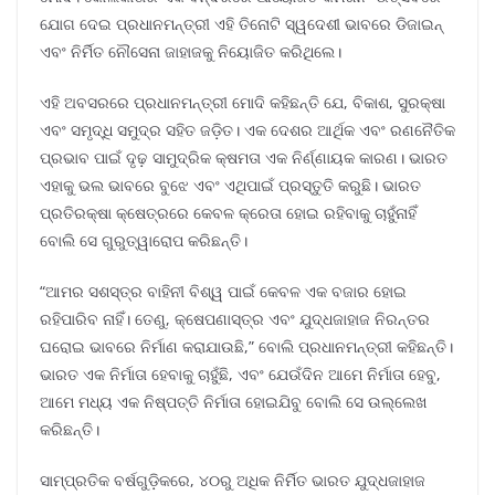
ଯୋଗ ଦେଇ ପ୍ରଧାନମନ୍ତ୍ରୀ ଏହି ତିନୋଟି ସ୍ୱଦେଶୀ ଭାବରେ ଡିଜାଇନ୍
ଏବଂ ନିର୍ମିତ ନୌସେନା ଜାହାଜକୁ ନିୟୋଜିତ କରିଥିଲେ।
ଏହି ଅବସରରେ ପ୍ରଧାନମନ୍ତ୍ରୀ ମୋଦି କହିଛନ୍ତି ଯେ, ବିକାଶ, ସୁରକ୍ଷା
ଏବଂ ସମୃଦ୍ଧି ସମୁଦ୍ର ସହିତ ଜଡ଼ିତ। ଏକ ଦେଶର ଆର୍ଥିକ ଏବଂ ରଣନୈତିକ
ପ୍ରଭାବ ପାଇଁ ଦୃଢ଼ ସାମୁଦ୍ରିକ କ୍ଷମତା ଏକ ନିର୍ଣ୍ଣାୟକ କାରଣ। ଭାରତ
ଏହାକୁ ଭଲ ଭାବରେ ବୁଝେ ଏବଂ ଏଥିପାଇଁ ପ୍ରସ୍ତୁତି କରୁଛି। ଭାରତ
ପ୍ରତିରକ୍ଷା କ୍ଷେତ୍ରରେ କେବଳ କ୍ରେତା ହୋଇ ରହିବାକୁ ଚାହୁଁନାହିଁ
ବୋଲି ସେ ଗୁରୁତ୍ୱାରୋପ କରିଛନ୍ତି।
“ଆମର ସଶସ୍ତ୍ର ବାହିନୀ ବିଶ୍ୱ ପାଇଁ କେବଳ ଏକ ବଜାର ହୋଇ
ରହିପାରିବ ନାହିଁ। ତେଣୁ, କ୍ଷେପଣାସ୍ତ୍ର ଏବଂ ଯୁଦ୍ଧଜାହାଜ ନିରନ୍ତର
ଘରୋଇ ଭାବରେ ନିର୍ମାଣ କରାଯାଉଛି,” ବୋଲି ପ୍ରଧାନମନ୍ତ୍ରୀ କହିଛନ୍ତି।
ଭାରତ ଏକ ନିର୍ମାତା ହେବାକୁ ଚାହୁଁଛି, ଏବଂ ଯେଉଁଦିନ ଆମେ ନିର୍ମାତା ହେବୁ,
ଆମେ ମଧ୍ୟ ଏକ ନିଷ୍ପତ୍ତି ନିର୍ମାତା ହୋଇଯିବୁ ବୋଲି ସେ ଉଲ୍ଲେଖ
କରିଛନ୍ତି।
ସାମ୍ପ୍ରତିକ ବର୍ଷଗୁଡ଼ିକରେ, ୪୦ରୁ ଅଧିକ ନିର୍ମିତ ଭାରତ ଯୁଦ୍ଧଜାହାଜ