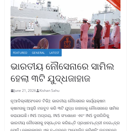
FEATURED
GENERAL
LATEST
ଭାରତୀୟ ନୌସେନାରେ ସାମିଲ
ହେଲା ୩ଟି ଯୁଦ୍ଧଜାହାଜ
June 21, 2026
Kishan Sahu
ନୂଆଦିଲ୍ଲୀ(ସଂକେତ ଟିଭି): ଭାରତୀୟ ନୌସେନାର କାର୍ଯ୍ୟକ୍ଷମ
କ୍ଷମତାକୁ ଆହୁରି ମଜବୁତ କରି ୩ଟି ଯୁଦ୍ଧ ଜାହାଜକୁ ନୌସେନାରେ ସାମିଲ
କରାଯାଇଛି। INS ଅଗ୍ରୟ, INS ସଂଶୋଧନ ଏବଂ INS ଦୁନାଗିରିକୁ
ଭାରତୀୟ ନୌସେନାକୁ ହସ୍ତାନ୍ତର କରିଛନ୍ତି ପ୍ରଧାନମନ୍ତ୍ରୀ ନରେନ୍ଦ୍ର
ମୋଦି। କୋଲକାତାର ଏକ ବନ୍ଦରରେ ଆୟୋଜିତ କମିଶନିଂ ଉତ୍ସବରେ