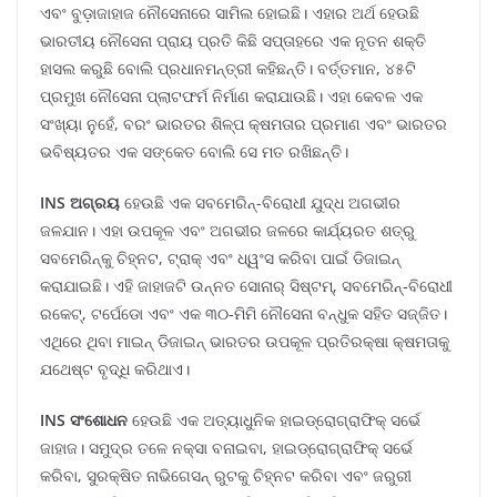
ଏବଂ ବୁଡ଼ାଜାହାଜ ନୌସେନାରେ ସାମିଲ ହୋଇଛି। ଏହାର ଅର୍ଥ ହେଉଛି
ଭାରତୀୟ ନୌସେନା ପ୍ରାୟ ପ୍ରତି କିଛି ସପ୍ତାହରେ ଏକ ନୂତନ ଶକ୍ତି
ହାସଲ କରୁଛି ବୋଲି ପ୍ରଧାନମନ୍ତ୍ରୀ କହିଛନ୍ତି। ବର୍ତ୍ତମାନ, ୪୫ଟି
ପ୍ରମୁଖ ନୌସେନା ପ୍ଲାଟଫର୍ମ ନିର୍ମାଣ କରାଯାଉଛି। ଏହା କେବଳ ଏକ
ସଂଖ୍ୟା ନୁହେଁ, ବରଂ ଭାରତର ଶିଳ୍ପ କ୍ଷମତାର ପ୍ରମାଣ ଏବଂ ଭାରତର
ଭବିଷ୍ୟତର ଏକ ସଙ୍କେତ ବୋଲି ସେ ମତ ରଖିଛନ୍ତି।
INS ଅଗ୍ରୟ
ହେଉଛି ଏକ ସବମେରିନ୍-ବିରୋଧୀ ଯୁଦ୍ଧ ଅଗଭୀର
ଜଳଯାନ। ଏହା ଉପକୂଳ ଏବଂ ଅଗଭୀର ଜଳରେ କାର୍ଯ୍ୟରତ ଶତ୍ରୁ
ସବମେରିନ୍‌କୁ ଚିହ୍ନଟ, ଟ୍ରାକ୍ ଏବଂ ଧ୍ୱଂସ କରିବା ପାଇଁ ଡିଜାଇନ୍
କରାଯାଇଛି। ଏହି ଜାହାଜଟି ଉନ୍ନତ ସୋନାର୍ ସିଷ୍ଟମ୍, ସବମେରିନ୍-ବିରୋଧୀ
ରକେଟ୍, ଟର୍ପେଡୋ ଏବଂ ଏକ ୩୦-ମିମି ନୌସେନା ବନ୍ଧୁକ ସହିତ ସଜ୍ଜିତ।
ଏଥିରେ ଥିବା ମାଇନ୍ ଡିଜାଇନ୍ ଭାରତର ଉପକୂଳ ପ୍ରତିରକ୍ଷା କ୍ଷମତାକୁ
ଯଥେଷ୍ଟ ବୃଦ୍ଧି କରିଥାଏ।
INS ସଂଶୋଧନ
ହେଉଛି ଏକ ଅତ୍ୟାଧୁନିକ ହାଇଡ୍ରୋଗ୍ରାଫିକ୍ ସର୍ଭେ
ଜାହାଜ। ସମୁଦ୍ର ତଳେ ନକ୍ସା ବନାଇବା, ହାଇଡ୍ରୋଗ୍ରାଫିକ୍ ସର୍ଭେ
କରିବା, ସୁରକ୍ଷିତ ନାଭିଗେସନ୍ ରୁଟକୁ ଚିହ୍ନଟ କରିବା ଏବଂ ଜରୁରୀ