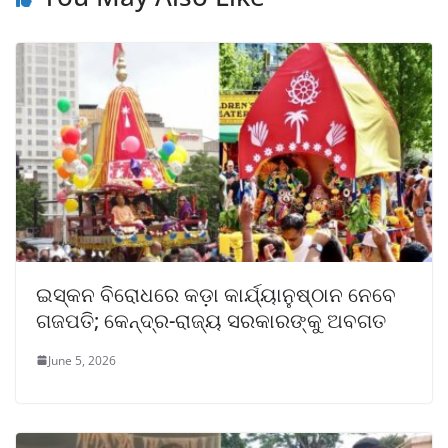
ଇସ୍କନ ବିରୋଧରେ କଡ଼ା କାର୍ଯ୍ୟାନୁଷ୍ଠାନ ନେବେ
ଗଜପତି; କେନ୍ଦ୍ର-ରାଜ୍ୟ ସରକାରଙ୍କୁ ଅବଗତ
June 5, 2026