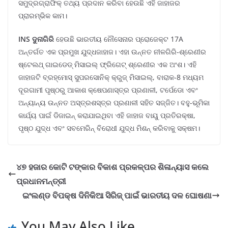
ସମୁଦ୍ରଗ୍ରାଫିକ୍ ତଥ୍ୟ ପ୍ରଦାନ କରିବା ହେଉଛି ଏହି ଜାହାଜର
ପ୍ରାରମ୍ଭିକ କାମ।
INS ଦୁନାଗିରି
ହେଉଛି ଭାରତୀୟ ନୌସେନାର ପ୍ରୋଜେକ୍ଟ 17A
ଅନ୍ତର୍ଗତ ଏକ ପ୍ରମୁଖ ଯୁଦ୍ଧଜାହାଜ। ଏହା ଉନ୍ନତ ନୀଳଗିରି-ଶ୍ରେଣୀର
ଷ୍ଟେଲଥ୍ ଗାଇଡେଡ୍ ମିସାଇଲ୍ ଫ୍ରିଗେଟ୍ ଶ୍ରେଣୀର ଏକ ଅଂଶ। ଏହି
ଜାହାଜଟି ବ୍ରହ୍ମୋସ୍ ସୁପରସୋନିକ୍ କ୍ରୁଜ୍ ମିସାଇଲ୍, ବାରାକ-8 ମଧ୍ୟମ
ଦୂରଗାମୀ ପୃଷ୍ଠରୁ ଆକାଶ କ୍ଷେପଣାସ୍ତ୍ର ପ୍ରଣାଳୀ, ଟର୍ପେଡୋ ଏବଂ
ଅନ୍ୟାନ୍ୟ ଉନ୍ନତ ଅସ୍ତ୍ରଶସ୍ତ୍ର ପ୍ରଣାଳୀ ସହିତ ସଜ୍ଜିତ। ବହୁ-ଭୂମିକା
କାର୍ଯ୍ୟ ପାଇଁ ଡିଜାଇନ୍ କରାଯାଇଥିବା ଏହି ଜାହାଜ ବାୟୁ ପ୍ରତିରକ୍ଷା,
ପୃଷ୍ଠ ଯୁଦ୍ଧ ଏବଂ ସବମେରିନ୍ ବିରୋଧୀ ଯୁଦ୍ଧ ମିଶନ୍ କରିବାକୁ ସକ୍ଷମ।
୪୭ ହଜାର କୋଟି ଟଙ୍କାର ବିକାଶ ପ୍ରକଳ୍ପର ଶିଳାନ୍ୟାସ କଲେ
ପ୍ରଧାନମନ୍ତ୍ରୀ
ଇଂଲଣ୍ଡ ବିପକ୍ଷ ଦିନିକିଆ ସିରିଜ୍ ପାଇଁ ଭାରତୀୟ ଦଳ ଘୋଷଣା
You May Also Like