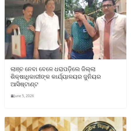
ଲାଞ୍ଚ ନେବା ବେଳେ ଧରାପଡ଼ିଲେ ଜିଲ୍ଲା
ଶିକ୍ଷାଧିକାରୀଙ୍କ କାର୍ଯ୍ୟାଳୟର ଜୁନିୟର
ଆସିଷ୍ଟାଣ୍ଟ
June 5, 2026