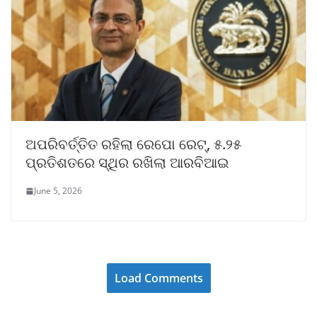
ଅପରିବର୍ତ୍ତିତ ରହିଲା ରେପୋ ରେଟ୍, ୫.୨୫
ପ୍ରତିଶତରେ ସ୍ଥିର ରଖିଲା ଆରବିଆଇ
June 5, 2026
Load Comments