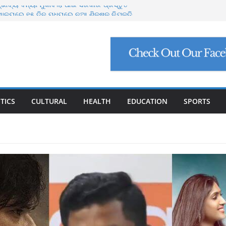
ଭାବ୍ୟ ବନ୍ୟା ମୁକାବିଲା ପାଇଁ ସରକାର ପ୍ରସ୍ତୁତ
ୟାଳୟରେ ୧୫ ଦିନ ମଧ୍ୟରେ ନୂଆ ଶିକ୍ଷକ ନିଯୁକ୍ତି
ଗୋରୁଙ୍କ ପାଇଁ ଗୋଶାଳା ନିର୍ମାଣ କରିବ ଓଡ଼ିଶା
ବାଘୁଣୀ ଶିମିଳିପାଳରେ ମୃତ
ୋପସାଗରରେ ଆଉ ଏକ ଲଘୁଚାପ ସମ୍ଭାବନା
TICS
CULTURAL
HEALTH
EDUCATION
SPORTS