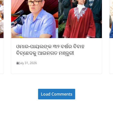
ଓମାର-ପାୟଲଙ୍କ ୩୨ ବର୍ଷର ବିବାହ
ବିଚ୍ଛେଦକୁ ଆଇନଗତ ମଞ୍ଜୁରୀ
July 31, 2026
Load Comments