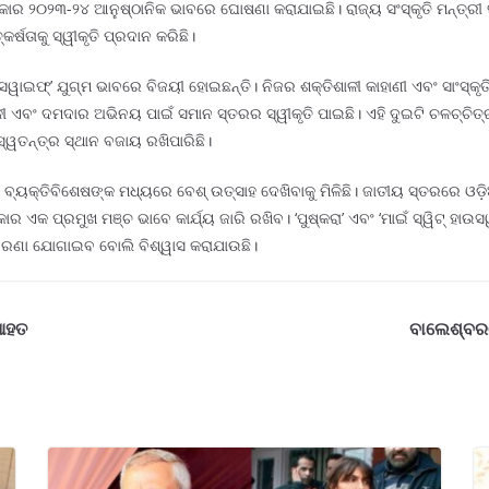
୍କାର ୨୦୨୩-୨୪ ଆନୁଷ୍ଠାନିକ ଭାବରେ ଘୋଷଣା କରାଯାଇଛି। ରାଜ୍ୟ ସଂସ୍କୃତି ମନ୍ତ୍ରୀ ସୂ
୍ଷତାକୁ ସ୍ୱୀକୃତି ପ୍ରଦାନ କରିଛି।
ାଉସୱାଇଫ୍’ ଯୁଗ୍ମ ଭାବରେ ବିଜୟୀ ହୋଇଛନ୍ତି। ନିଜର ଶକ୍ତିଶାଳୀ କାହାଣୀ ଏବଂ ସାଂସ୍କୃତି
ଳୀ ଏବଂ ଦମଦାର ଅଭିନୟ ପାଇଁ ସମାନ ସ୍ତରର ସ୍ୱୀକୃତି ପାଇଛି। ଏହି ଦୁଇଟି ଚଳଚ୍ଚିତ୍ର
୍ୱତନ୍ତ୍ର ସ୍ଥାନ ବଜାୟ ରଖିପାରିଛି।
୍ୟକ୍ତିବିଶେଷଙ୍କ ମଧ୍ୟରେ ବେଶ୍ ଉତ୍ସାହ ଦେଖିବାକୁ ମିଳିଛି। ଜାତୀୟ ସ୍ତରରେ ଓଡ
କାର ଏକ ପ୍ରମୁଖ ମଞ୍ଚ ଭାବେ କାର୍ଯ୍ୟ ଜାରି ରଖିବ। ‘ପୁଷ୍କରା’ ଏବଂ ‘ମାଇଁ ସ୍ୱିଟ୍ ହାଉ
ପ୍ରେରଣା ଯୋଗାଇବ ବୋଲି ବିଶ୍ୱାସ କରାଯାଉଛି।
 ଆହତ
ବାଲେଶ୍ବରର