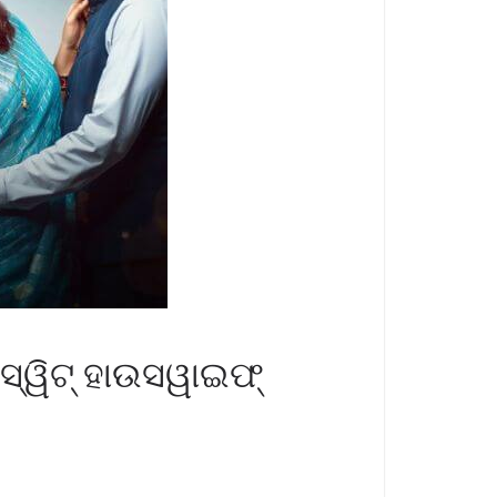
 ସ୍ୱିଟ୍ ହାଉସୱାଇଫ୍