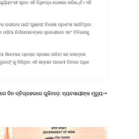
ର୍ଯ୍ୟବଂଶୀ ସୂରଜ ଏହି ବିଧିବଦ୍ଧ ଘୋଷଣା କରିଛନ୍ତି। ଏହି
କ ଗଭୀରତା ପାଇଁ ‘ପୁଷ୍କରା’ ବିଶେଷ ପ୍ରଶଂସା ସାଉଁଟିଥିବା
 ଓଡ଼ିଆ ନିର୍ମାତାମାନଙ୍କର ସୃଜନଶୀଳତା ଏବଂ ବିବିଧତାକୁ
଼ିଆ ସିନେମାର ପ୍ରଚାର ପ୍ରସାର କରିବା ସହ କଳାତ୍ମକ
ସୱାଇଫ୍’ କୁ ମିଳିଥିବା ଏହି ସମ୍ମାନ ଆଗାମୀ ଦିନରେ ଅଧିକ
େ ଦିନ ଦ୍ବିପ୍ରହରରେ ଗୁଳିମାଡ଼: ବ୍ୟବସାୟୀଙ୍କ ମୃତ୍ୟୁ