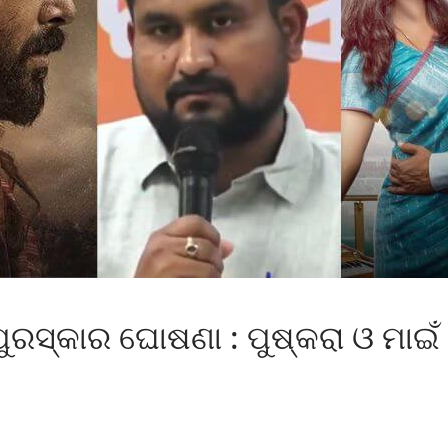
 ପୁରସ୍କାର ଘୋଷଣା : ପୁଷ୍କରା ଓ ମାଇଁ