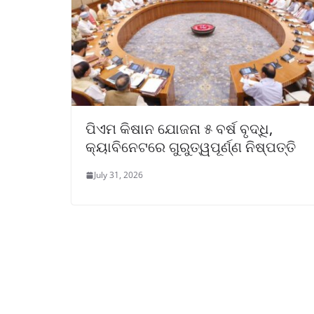
ପିଏମ କିଷାନ ଯୋଜନା ୫ ବର୍ଷ ବୃଦ୍ଧି,
କ୍ୟାବିନେଟରେ ଗୁରୁତ୍ୱପୂର୍ଣ୍ଣ ନିଷ୍ପତ୍ତି
July 31, 2026