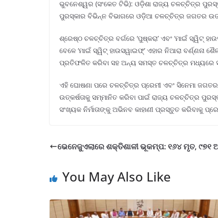
ଭୁବନେଶ୍ୱର (ସଂକେତ ଟିଭି): ଓଡ଼ିଶା ରାଜ୍ୟ ଚଳଚ୍ଚିତ୍ର ପୁରସ
ପୁରସ୍କାର ବିଭିନ୍ନ ବିଭାଗରେ ଓଡ଼ିଆ ଚଳଚ୍ଚିତ୍ର ଜଗତର ଉତ୍କର
ଶ୍ରେଷ୍ଠ ଚଳଚ୍ଚିତ୍ର ବର୍ଗରେ ‘ପୁଷ୍କରା’ ଏବଂ ‘ମାଇଁ ସ୍ୱିଟ୍ ହ
ବେଳେ ‘ମାଇଁ ସ୍ୱିଟ୍ ହାଉସୱାଇଫ୍’ ଏହାର ନିଆରା ବର୍ଣ୍ଣନା ଶୈ
ପ୍ରତିଫଳିତ କରିବା ସହ ଅନ୍ୟ ସମସ୍ତ ଚଳଚ୍ଚିତ୍ର ମଧ୍ୟରେ ସ
ଏହି ଘୋଷଣା ପରେ ଚଳଚ୍ଚିତ୍ର ପ୍ରେମୀ ଏବଂ ସିନେମା ଜଗତର ବ
ଉତ୍କର୍ଷତାକୁ ସମ୍ମାନିତ କରିବା ପାଇଁ ରାଜ୍ୟ ଚଳଚ୍ଚିତ୍ର ପୁରସ୍
ସଂଖ୍ୟକ ନିର୍ମାତାଙ୍କୁ ଅଭିନବ କାହାଣୀ ପ୍ରସ୍ତୁତ କରିବାକୁ 
ଭେନେଜୁଏଲାରେ ଶକ୍ତିଶାଳୀ ଭୂକମ୍ପ: ୧୬୪ ମୃତ, ୯୭୧
You May Also Like