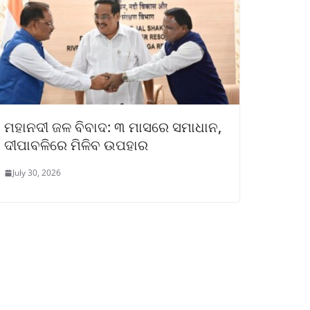
ମହାନଦୀ ଜଳ ବିବାଦ: ୩ ମାସରେ ସମାଧାନ,
ଦୀପାବଳିରେ ମିଳିବ ଉପହାର
July 30, 2026