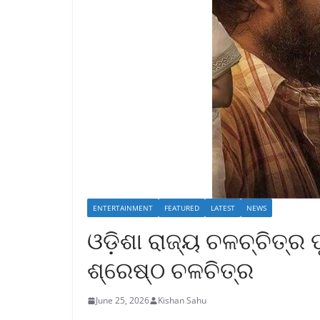
ENTERTAINMENT
FEATURED
LATEST
NEWS
ଓଡ଼ିଶା ରାଜ୍ୟ ଚଳଚ୍ଚିତ୍ର
ଶ୍ରେଷ୍ଠ ଚଳଚିତ୍ର
June 25, 2026
Kishan Sahu