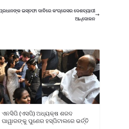
୍ର ପ୍ରଧାନଙ୍କ ଇସ୍ତଫା ଦାବିରେ କଂଗ୍ରେସର ଦେଶବ୍ୟାପୀ
ଆନ୍ଦୋଳନ
ଏନସିପି (ଏସପି) ଅଧ୍ୟକ୍ଷ ଶରଦ
ପାୱାରଙ୍କୁ ପୁଣେର ହସ୍ପିଟାଲରେ ଭର୍ତ୍ତି