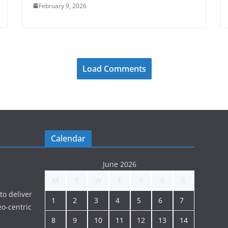
February 9, 2026
Load Comments
Calendar
June 2026
M
T
W
T
F
S
S
to deliver
1
2
3
4
5
6
7
o-centric
8
9
10
11
12
13
14