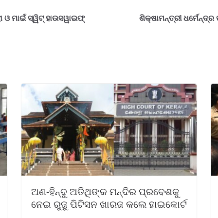
ା ଓ ମାଇଁ ସ୍ୱିଟ୍ ହାଉସୱାଇଫ୍
ଶିକ୍ଷାମନ୍ତ୍ରୀ ଧର୍ମେନ୍ଦ
ଅଣ-ହିନ୍ଦୁ ଅତିଥିଙ୍କ ମନ୍ଦିର ପ୍ରବେଶକୁ
ନେଇ ରୁଜୁ ପିଟିସନ ଖାରଜ କଲେ ହାଇକୋର୍ଟ