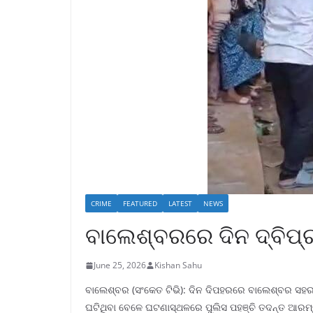
CRIME
FEATURED
LATEST
NEWS
ବାଲେଶ୍ବରରେ ଦିନ ଦ୍ବିପ୍
June 25, 2026
Kishan Sahu
ବାଲେଶ୍ବର (ସଂକେତ ଟିଭି): ଦିନ ଦିପହରରେ ବାଲେଶ୍ବର ସହର
ଘଟିଥିବା ବେଳେ ଘଟଣାସ୍ଥଳରେ ପୁଲିସ ପହଞ୍ଚି ତଦନ୍ତ ଆରମ୍ଭ