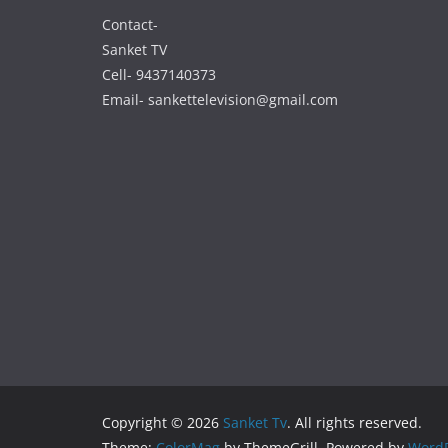
Contact-
Sanket TV
Cell- 9437140373
Email- sankettelevision@gmail.com
Copyright © 2026
Sanket Tv
. All rights reserved.
Theme:
ColorMag
by ThemeGrill. Powered by
WordP