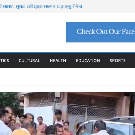
ପୋର୍ଟ ମାଗିଲେ ଉନ୍ନୟନ କମିଶନର, ସଚିବଙ୍କୁ କଠୋର
ଟି ମାମଲା: ମୁଖ୍ୟ ଅଭିଯୁକ୍ତ ମନୋଜ ପାଢ଼ୀଙ୍କୁ ମିଳିଲା
 ନିଯୁକ୍ତି ଠକେଇ, ମୁଖ୍ୟ ପ୍ରଶାସକଙ୍କ ଦସ୍ତଖତ ଜାଲ୍
 ପେଟ୍ରୋଲ, ସୁପ୍ରିମକୋର୍ଟଙ୍କ ବଡ଼ ନିର୍ଦ୍ଦେଶ
ାଙ୍କୁ ୮ ଗ୍ରାମ ସୁନା-ଶାଢ଼ୀ, ଏଆଇ ପ୍ରଶିକ୍ଷଣ ପାଇଁ ୫
ଷଣା
TICS
CULTURAL
HEALTH
EDUCATION
SPORTS