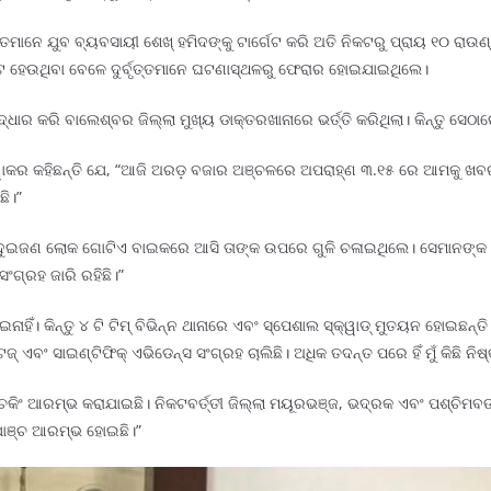
ତ୍ତମାନେ ଯୁବ ବ୍ୟବସାୟୀ ଶେଖ୍ ହମିଦଙ୍କୁ ଟାର୍ଗେଟ କରି ଅତି ନିକଟରୁ ପ୍ରାୟ ୧୦ ରାଉ
ପଟ ହେଉଥିବା ବେଳେ ଦୁର୍ବୃତ୍ତମାନେ ଘଟଣାସ୍ଥଳରୁ ଫେରାର ହୋଇଯାଇଥିଲେ।
ାର କରି ବାଲେଶ୍ବର ଜିଲ୍ଲା ମୁଖ୍ୟ ଡାକ୍ତରଖାନାରେ ଭର୍ତ୍ତି କରିଥିଲା। କିନ୍ତୁ ସେଠ
ଦିୱାକର କହିଛନ୍ତି ଯେ, “ଆଜି ଅରଡ଼ ବଜାର ଅଞ୍ଚଳରେ ଅପରାହ୍ଣ ୩.୧୫ ରେ ଆମକୁ ଖବ
ଛି।”
 ଯେ, ଦୁଇଜଣ ଲୋକ ଗୋଟିଏ ବାଇକରେ ଆସି ତାଙ୍କ ଉପରେ ଗୁଳି ଚଳାଇଥିଲେ। ସେମାନଙ୍କ
ସଂଗ୍ରହ ଜାରି ରହିଛି।”
ଇନାହିଁ। କିନ୍ତୁ ୪ ଟି ଟିମ୍ ବିଭିନ୍ନ ଥାନାରେ ଏବଂ ସ୍ପେଶାଲ ସ୍କ୍ୱାଡ୍ ମୁତୟନ ହୋଇଛନ୍
 ଏବଂ ସାଇଣ୍ଟିଫିକ୍ ଏଭିଡେନ୍ସ ସଂଗ୍ରହ ଚାଲିଛି। ଅଧିକ ତଦନ୍ତ ପରେ ହିଁ ମୁଁ କିଛି ନିଷ୍କ
ଚେକିଂ ଆରମ୍ଭ କରାଯାଇଛି। ନିକଟବର୍ତ୍ତୀ ଜିଲ୍ଲା ମୟୂରଭଞ୍ଜ, ଭଦ୍ରକ ଏବଂ ପଶ୍ଚିମବ
ଯାଞ୍ଚ ଆରମ୍ଭ ହୋଇଛି।”