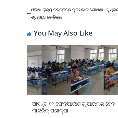
ଓଡ଼ିଶା ରାଜ୍ୟ ଚଳଚ୍ଚିତ୍ର ପୁରସ୍କାର ଘୋଷଣା : ପୁଷ୍କର
ଶ୍ରେଷ୍ଠ ଚଳଚିତ୍ର
You May Also Like
ଆସନ୍ତା ୧୯ ଫେବୃଆରୀଠାରୁ ଆରମ୍ଭ ହେବ
ମାଟ୍ରିକ୍ ପରୀକ୍ଷା