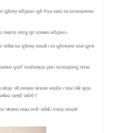
ଣ୍ଡ ଗୁଳିମାଡ଼ କରିଥିଲେ। ଗୁଳି ବିଦ୍ଧ ହୋଇ ସେ ଘଟଣାସ୍ଥଳରେ
ାରେ ଡାକ୍ତର ତାଙ୍କୁ ମୃତ ଘୋଷଣା କରିଥିଲେ।
ର ଆସିଲା ଯେ ଗୁଳିମାଡ଼ ହୋଇଛି। ସେ ଗୁଳିମାଡ଼ରେ ଜଣେ ଯୁବକ
 ପାଖରେ ଦୁଇଟି ଅଗ୍ନିଶସ୍ତ୍ର ଥିଲା। ଘଟଣାସ୍ଥଳରୁ ଆମର
ତି। ଶୀଘ୍ର ଏହି ମାମଲାର ସମାଧାନ କରାଯିବ। ଆମେ କିଛି ସୂତ୍ର
ର୍ଷରେ ପହଞ୍ଚି ପାରିବି।”
ଙ୍ଗ ସୀମାରେ ମଧ୍ୟ ଚେକିଂ ଚାଲିଛି। ବାଇକ୍ ଆରୋହୀ