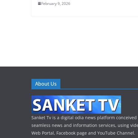
February 9, 2026
About Us
Sanket Tv is a digital odia news platform conceived 
seamless news and information services, using vide
Web Portal, Facebook page and YouTube Channel.