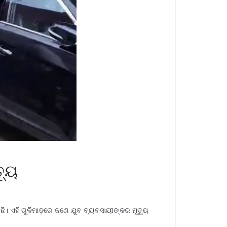
୍ୟୁ
। ଏହି ଗୁଳିମାଡ଼ରେ ଜଣେ ଯୁବ ବ୍ୟବସାୟୀଙ୍କର ମୃତ୍ୟୁ