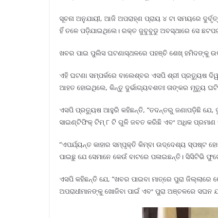
ସୂଚନା ଅନୁଯାୟୀ, ଆଜି ଅପରାହ୍ଣ ପ୍ରାୟ ୪ ଟା ସମୟରେ ଦୁର୍ବୃ
ହିଁ ତଳେ ପଡ଼ିଯାଇଥିଲେ। ରକ୍ତ ଜୁବୁବୁଡୁ ଅବସ୍ଥାରେ ସେ ଛଟ
ଖବର ପାଇ ପୁଲିସ ଘଟଣାସ୍ଥଳରେ ପହଞ୍ଚି ଶେଖ୍ ହମିଦଙ୍କୁ ଉଦ୍ଧ
ଏହି ଘଟଣା ସମ୍ପର୍କରେ ବାଲେଶ୍ବର ଏସପି ଶ୍ରୀ ପ୍ରତ୍ୟୁଷ 
ଆହତ ହୋଇଥିଲେ, କିନ୍ତୁ ଦୁର୍ଭାଗ୍ୟବଶତଃ ତାଙ୍କର ମୃତ୍ୟୁ ଘଟି
ଏସପି ପ୍ରତ୍ୟୁଷ ଆହୁରି କହିଛନ୍ତି, “ତଦନ୍ତରୁ ଜଣାପଡ଼ିଛି
ସାଇଣ୍ଟିଫିକ୍ ଟିମ୍ ୮ ଟି ଗୁଳି ଜବତ କରିଛି ଏବଂ ଅଧିକ ପ୍ରମାଣ 
“ଏପର୍ଯ୍ୟନ୍ତ କାହାର ସମ୍ପୃକ୍ତି କିମ୍ବା ଉଦ୍ଦେଶ୍ୟ ସ୍ପଷ୍ଟ ହୋ
ପାଇଛୁ ଯେ ସେମାନେ କେଉଁ ବାଟରେ ପଳାଇଛନ୍ତି। ସିସିଟିଭି ଫୁଟେଜ୍
ଏସପି କହିଛନ୍ତି ଯେ, “ଖବର ପାଇବା ମାତ୍ରେ ପୁରା ଜିଲ୍ଲାରେ 
ଅପରାଧୀମାନଙ୍କୁ ଖୋଜିବା ପାଇଁ ଏବଂ ପୁରା ଅଞ୍ଚଳରେ ସଘନ 