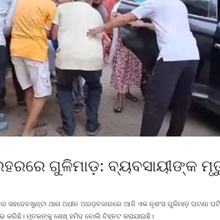
ରହରରେ ଗୁଳିମାଡ଼: ବ୍ୟବସାୟୀଙ୍କ ମୃତ
ର ସହଦେବଖୁଣ୍ଟା ଥାନା ଅଧୀନ ଅରଡ଼ବଜାରରେ ଆଜି ଏକ ନୃଶଂସ ଗୁଳିମାଡ଼ ଘଟଣା ଘଟିଛି
 କରିଛି। ମୃତକଙ୍କୁ ଶେଖ୍ ହମିଦ ବୋଲି ଚିହ୍ନଟ କରାଯାଇଛି।