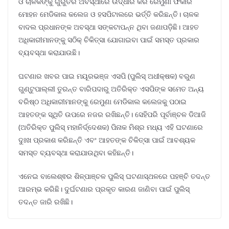
ଓ ଚାଳକଙ୍କୁ ଗୁରୁତର ଅବସ୍ଥାରେ ଉଦ୍ଧାର କରି ରେମୁଣା ଫକୀର
ମୋହନ ମେଡିକାଲ କଲେଜ ଓ ହସପିଟାଲରେ ଭର୍ତ୍ତି କରିଛନ୍ତି। ଚାଳକ
ବାଦଲ ପ୍ରଧାନଙ୍କ ଅବସ୍ଥା ସଙ୍କଟାପନ୍ନ ଥିବା ଜଣାପଡ଼ିଛି। ଆହତ
ଅଧିକାରୀମାନଙ୍କୁ ସଠିକ୍ ଚିକିତ୍ସା ଯୋଗାଇବା ପାଇଁ ସମସ୍ତ ପ୍ରକାର
ବ୍ୟବସ୍ଥା କରାଯାଉଛି।
ଘଟଣାର ଖବର ପାଇ ମୟୂରଭଞ୍ଜ ଏସପି (ପୁଲିସ୍ ଅଧୀକ୍ଷକ) ବରୁଣ
ଗୁଣ୍ଟୁପାଲ୍ଲୀ ତୁରନ୍ତ ବାରିପଦାରୁ ଅତିରିକ୍ତ ଏସପିଙ୍କ ସମେତ ଅନ୍ୟ
ବରିଷ୍ଠ ଅଧିକାରୀମାନଙ୍କୁ ରେମୁଣା ମେଡିକାଲ କଲେଜକୁ ପଠାଇ
ଆହତଙ୍କ ସ୍ଥିତି ଉପରେ ନଜର ରଖିଛନ୍ତି। ସେହିପରି ପୂର୍ବାଞ୍ଚଳ ଡିଆଜି
(ଅତିରିକ୍ତ ପୁଲିସ୍ ମହାନିର୍ଦ୍ଦେଶକ) ପିନାକ ମିଶ୍ର ମଧ୍ୟ ଏହି ଘଟଣାରେ
ଦୁଃଖ ପ୍ରକାଶ କରିଛନ୍ତି ଏବଂ ଆହତଙ୍କ ଚିକିତ୍ସା ପାଇଁ ଆବଶ୍ୟକ
ସମସ୍ତ ବ୍ୟବସ୍ଥା କରାଯାଉଥିବା କହିଛନ୍ତି।
ଏନେଇ ବାଲେଶ୍ଵର ଶିଳ୍ପାଞ୍ଚଳ ପୁଲିସ୍ ଘଟଣାସ୍ଥଳରେ ପହଞ୍ଚି ତଦନ୍ତ
ଆରମ୍ଭ କରିଛି। ଦୁର୍ଘଟଣାର ପ୍ରକୃତ କାରଣ ଜାଣିବା ପାଇଁ ପୁଲିସ୍
ତଦନ୍ତ ଜାରି ରଖିଛି।