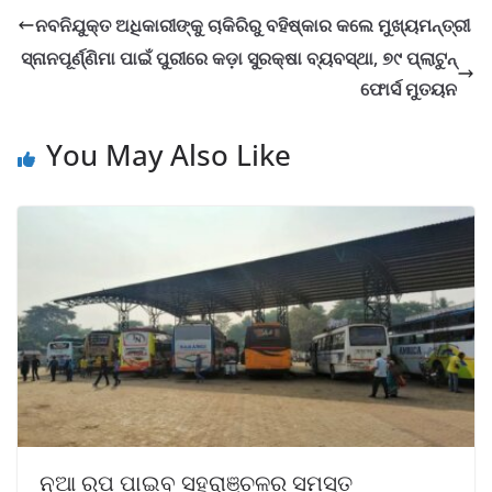
ନବନିଯୁକ୍ତ ଅଧିକାରୀଙ୍କୁ ଚାକିରିରୁ ବହିଷ୍କାର କଲେ ମୁଖ୍ୟମନ୍ତ୍ରୀ
ସ୍ନାନପୂର୍ଣ୍ଣିମା ପାଇଁ ପୁରୀରେ କଡ଼ା ସୁରକ୍ଷା ବ୍ୟବସ୍ଥା, ୭୯ ପ୍ଲାଟୁନ୍
ଫୋର୍ସ ମୁତୟନ
You May Also Like
ନୂଆ ରୂପ ପାଇବ ସହରାଞ୍ଚଳର ସମସ୍ତ