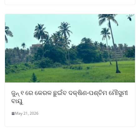
ଜୁନ୍ ୧ ରେ କେରଳ ଛୁଇଁବ ଦକ୍ଷିଣ-ପଶ୍ଚିମ ମୌସୁମୀ
ବାୟୁ
May 21, 2026