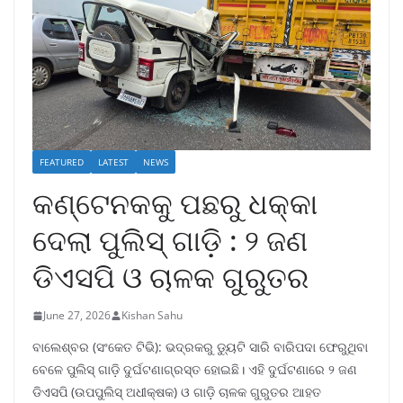
FEATURED
LATEST
NEWS
କଣ୍ଟେନକକୁ ପଛରୁ ଧକ୍କା
ଦେଲା ପୁଲିସ୍ ଗାଡ଼ି : ୨ ଜଣ
ଡିଏସପି ଓ ଚାଳକ ଗୁରୁତର
June 27, 2026
Kishan Sahu
ବାଲେଶ୍ବର (ସଂକେତ ଟିଭି): ଭଦ୍ରକରୁ ଡ୍ୟୁଟି ସାରି ବାରିପଦା ଫେରୁଥିବା
ବେଳେ ପୁଲିସ୍ ଗାଡ଼ି ଦୁର୍ଘଟଣାଗ୍ରସ୍ତ ହୋଇଛି। ଏହି ଦୁର୍ଘଟଣାରେ ୨ ଜଣ
ଡିଏସପି (ଉପପୁଲିସ୍ ଅଧୀକ୍ଷକ) ଓ ଗାଡ଼ି ଚାଳକ ଗୁରୁତର ଆହତ