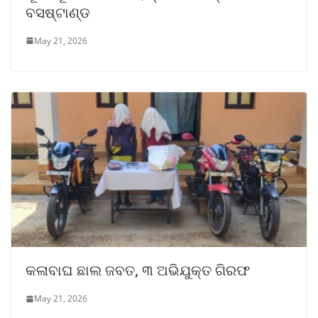
ବସଷ୍ଟାଣ୍ଡ
May 21, 2026
କଳାବାଘ ଛାଲ ଜବତ, ୩ ଅଭିଯୁକ୍ତ ଗିରଫ
May 21, 2026