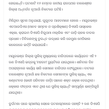
ହୋଇଛନ୍ତି। ଘଟଣାଟି ୧୬ ନମ୍ବର ଜାତୀୟ ରାଜପଥର ବାଲେଶ୍ଵର
ଜିଲ୍ଲା ଅନ୍ତର୍ଗତ ନୂଆଗାଁ ନିକଟରେ ଘଟିଛି।
ମିଳିଥିବା ସୂଚନା ଅନୁଯାୟୀ, ଗୁରୁତର ଆହତମାନେ ହେଲେ – ମୟୂରଭଞ୍ଜ
ଏଚଆରପିଏସ (ମାନବ ସମ୍ବଳ ଓ ପ୍ରଶିକ୍ଷଣ) ଡିଏସପି ପାସ୍କେଲ
ଏକ୍କା, କ୍ରାଇମ ଡିଏସପି ନିରୁପମା ମଲ୍ଲିକ ଏବଂ ଗାଡ଼ି ଚାଳକ ବାଦଲ
ପ୍ରଧାନ। ତିନିଜଣଙ୍କୁ ତୁରନ୍ତ ଉଦ୍ଧାର କରି ରେମୁଣା ମେଡିକାଲ
କଲେଜରେ ଭର୍ତ୍ତି କରାଯାଇଛି।
ମୟୂରଭଞ୍ଜ ଜିଲ୍ଲା ପୁଲିସ୍ ମୁଖ୍ୟାଳୟ ବାରିପଦାରେ କାର୍ଯ୍ୟରତ ଏହି ୨
ଜଣ ଡିଏସପି ଭଦ୍ରକୁ ‘ମହରମ’ ଡ୍ୟୁଟିରେ ଯାଇଥିଲେ। ଶନିବାର ଦିନ
ଅପରାହ୍ନରେ କାର୍ଯ୍ୟ ସାରି ସେମାନେ ବାରିପଦା ଫେରୁଥିଲେ। ବାଟରେ
ବାଲେଶ୍ଵର ନୂଆଗାଁ ଛକ ନିକଟରେ ସେମାନଙ୍କ ପୁଲିସ୍ ଭ୍ୟାନ୍ ଏକ
କଣ୍ଟେନର (ଭାରୀ ପରିବହନ ଗାଡ଼ି) ପଛରେ ଶକ୍ତ ଧକ୍କା ଦେଇଥିଲା।
ଧକ୍କାର ତୀବ୍ରତା ଏତେ ଥିଲା ଯେ ପୁଲିସ୍ ଭ୍ୟାନ୍ଟି ସମ୍ପୂର୍ଣ୍ଣ ଭାଙ୍ଗିରୁଜି
ଯାଇଥିଲା।
ଦୁର୍ଘଟଣା ପରେ ସ୍ଥାନୀୟ ଲୋକେ ଘଟଣାସ୍ଥଳରେ ପହଞ୍ଚି ୨ ଜଣ ଡିଏସପି