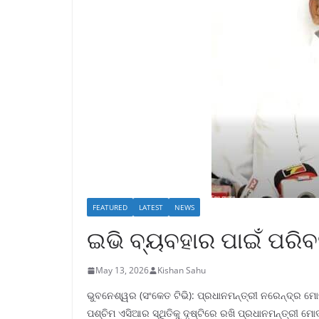
FEATURED
LATEST
NEWS
ଇଭି ବ୍ୟବହାର ପାଇଁ ପରିବ
May 13, 2026
Kishan Sahu
ଭୁବନେଶ୍ୱର (ସଂକେତ ଟିଭି): ପ୍ରଧାନମନ୍ତ୍ରୀ ନରେନ୍ଦ୍ର ମୋଦ
ପଶ୍ଚିମ ଏସିଆର ସ୍ଥିତିକୁ ଦୃଷ୍ଟିରେ ରଖି ପ୍ରଧାନମନ୍ତ୍ରୀ ମ