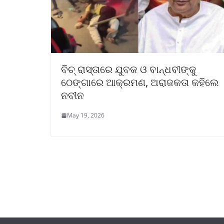
ବିଚ୍‌ ରାସ୍ତାରେ ଯୁବକ ଓ ବାନ୍ଧବୀଙ୍କୁ
ଠେଙ୍ଗାରେ ଆକ୍ରମଣ, ଅରାଜକତା କହିଲେ
ନବୀନ
May 19, 2026