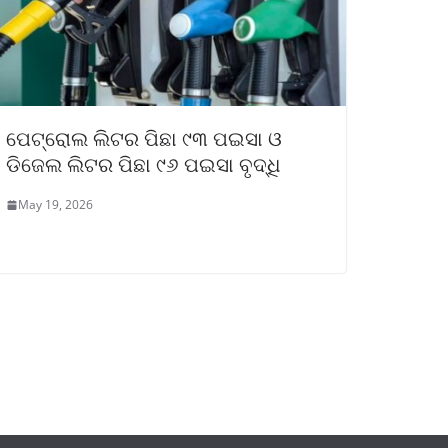
ପେଟ୍ରୋଲ ଲିଟର ପିଛା ୯୩ ପଇସା ଓ
ଡିଜେଲ ଲିଟର ପିଛା ୯୬ ପଇସା ବୃଦ୍ଧି
May 19, 2026