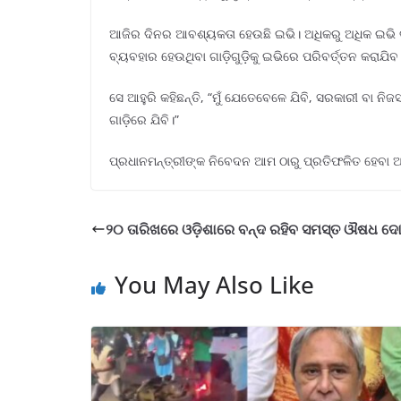
ଆଜିର ଦିନର ଆବଶ୍ୟକତା ହେଉଛି ଇଭି। ଅଧିକରୁ ଅଧିକ ଇଭି ବ୍ୟ
ବ୍ୟବହାର ହେଉଥିବା ଗାଡ଼ିଗୁଡ଼ିକୁ ଇଭିରେ ପରିବର୍ତ୍ତନ କରାଯିବ 
ସେ ଆହୁରି କହିଛନ୍ତି, “ମୁଁ ଯେତେବେଳେ ଯିବି, ସରକାରୀ ବା ନି
ଗାଡ଼ିରେ ଯିବି।”
ପ୍ରଧାନମନ୍ତ୍ରୀଙ୍କ ନିବେଦନ ଆମ ଠାରୁ ପ୍ରତିଫଳିତ ହେବା ଆବଶ୍
୨୦ ତାରିଖରେ ଓଡ଼ିଶାରେ ବନ୍ଦ ରହିବ ସମସ୍ତ ଔଷଧ ଦ
You May Also Like