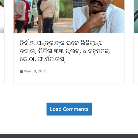
ନିର୍ବାହୀ ଯନ୍ତ୍ରୀଙ୍କ ଘରେ ଭିଜିଲାନ୍ସ
ଚଢାଉ, ମିଳିଳା ୩୩ ପ୍ଲଟ୍, ୪ ବହୁମହଲା
କୋଠା, ଫାର୍ମହାଉସ୍
May 19, 2026
Load Comments