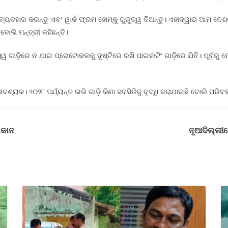
ବହାର କରନ୍ତୁ ଏବଂ ୱାର୍କ ଫ୍ରମ ହୋମ୍କୁ ଗୁରୁତ୍ୱ ଦିଅନ୍ତୁ। ଏହାଦ୍ୱାରା ଆମ ଦେଶର
ବୋଲି ମନ୍ତ୍ରୀ କହିଛନ୍ତି।
ଜସ୍ୱ ଗାଡ଼ିରେ ନ ଯାଇ ପ୍ରୋଟୋକଲକୁ ଦୃଷ୍ଟିରେ ରଖି ପାଇଲଟିଂ ଗାଡ଼ିରେ ଯିବି। ପୂର୍ବର
ୟକ। ୨୦୨୮ ପର୍ଯ୍ୟନ୍ତ ଇଭି ଗାଡ଼ି କିଣା ସବସିଡିକୁ ବୃଦ୍ଧି କରାଯାଇଛି ବୋଲି ପରିବହନ
ୋକାନ
ନୂଆଦିଲ୍ଲୀର