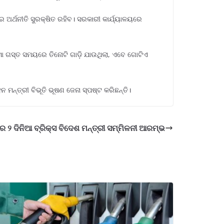
 ଅର୍ଥନୀତି ସୁରକ୍ଷିତ ରହିବ। ସରକାରୀ କାର୍ଯ୍ୟାଳୟରେ
ୁ ମୋ ଗସ୍ତ ସମୟରେ ତିନୋଟି ଗାଡ଼ି ଯାଉଥିଲା, ଏବେ ଗୋଟିଏ
 ମନ୍ତ୍ରୀ ବିଭୂତି ଭୂଷଣ ଜେନା ସ୍ପଷ୍ଟ କରିଛନ୍ତି।
େ ୨ ଦିନିଆ ବ୍ରିକ୍ସ ବିଦେଶ ମନ୍ତ୍ରୀ ସମ୍ମିଳନୀ ଆରମ୍ଭ