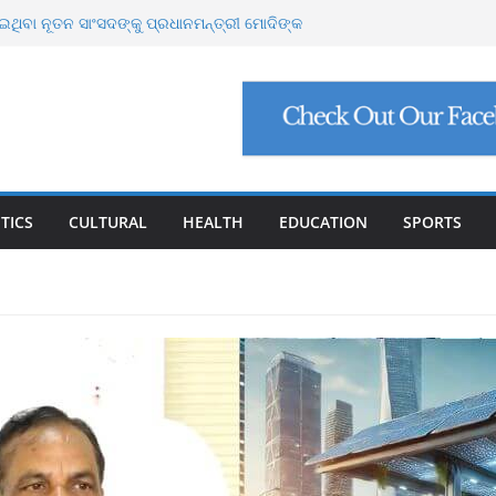
 ୩୧ ହଜାର ୬୪୮ କୋଟି ନିବେଶ ପ୍ରସ୍ତାବ, ସୃଷ୍ଟି ହେବ
ଥିବା ନୂତନ ସାଂସଦଙ୍କୁ ପ୍ରଧାନମନ୍ତ୍ରୀ ମୋଦିଙ୍କ
ର୍ସ ଲାଞ୍ଚ ମାମଲା ଶେଷ: ସୁପ୍ରିମକୋର୍ଟଙ୍କ ଦ୍ୱାରା
କ୍ ମାମଲା: ୩ ବିଶେଷଜ୍ଞଙ୍କ ବିରୋଧରେ ଗୁରୁତର
 ବଙ୍ଗୋପସାଗରରେ ଘୂର୍ଣ୍ଣିବଳୟ, ଉପକୂଳ ଓଡ଼ିଶାକୁ
TICS
CULTURAL
HEALTH
EDUCATION
SPORTS