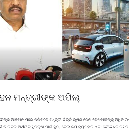
ହନ ମନ୍ତ୍ରୀଙ୍କ ଅପିଲ୍
ୀଙ୍କ ଆହ୍ବାନ ପରେ ପରିବହନ ମନ୍ତ୍ରୀ ବିଭୂତି ଭୂଷଣ ଜେନା ଦେଶବାସୀଙ୍କୁ ଅଧିକ ଇଭି
ୋଦୀ ଭାରତର ଅର୍ଥନୀତି ସୁରକ୍ଷା ପାଇଁ ସୁନା, ତେଲ କମ୍ ବ୍ୟବହାର ଏବଂ ବୈଦେଶିକ ଗସ୍ତ