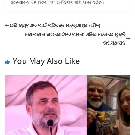
ସହନଶୀଳତା ଏକ ଅଟଳ ଏବଂ ସାର୍ବଜନୀନ ନୀତି ହେବା ଉଚିତ।”
ଇଭି ବ୍ୟବହାର ପାଇଁ ପରିବହନ ମନ୍ତ୍ରୀଙ୍କ ଅପିଲ୍
କୋଲକାତା ହାଇକୋର୍ଟରେ ମମତା: ଓକିଲ ବେଶରେ ଯୁକ୍ତି
ଉପସ୍ଥାପନ
You May Also Like