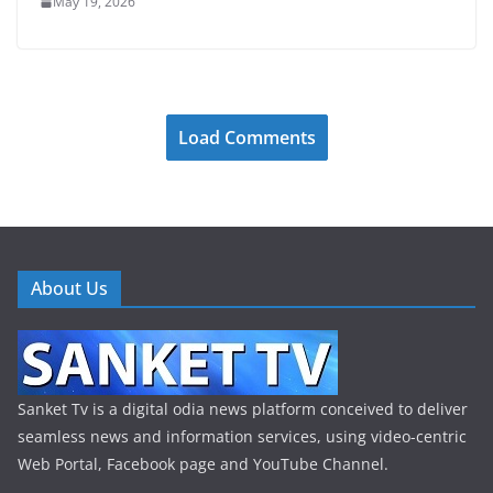
May 19, 2026
Load Comments
About Us
Sanket Tv is a digital odia news platform conceived to deliver
seamless news and information services, using video-centric
Web Portal, Facebook page and YouTube Channel.