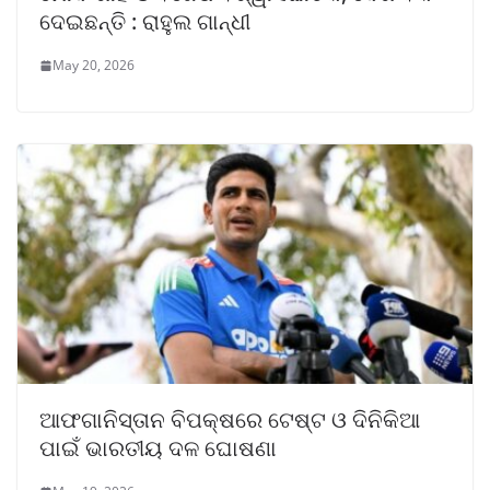
ଦେଇଛନ୍ତି : ରାହୁଲ ଗାନ୍ଧୀ
May 20, 2026
ଆଫଗାନିସ୍ତାନ ବିପକ୍ଷରେ ଟେଷ୍ଟ ଓ ଦିନିକିଆ
ପାଇଁ ଭାରତୀୟ ଦଳ ଘୋଷଣା