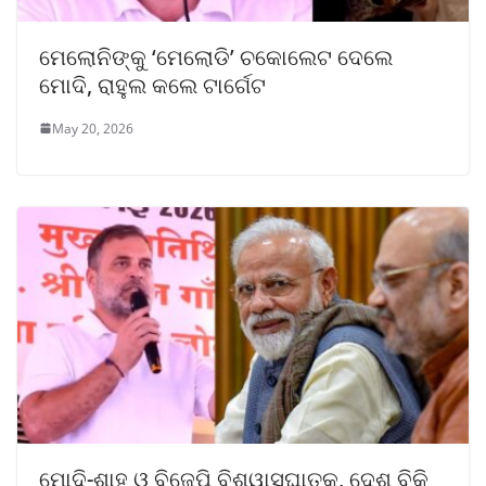
ମେଲୋନିଙ୍କୁ ‘ମେଲୋଡି’ ଚକୋଲେଟ ଦେଲେ
ମୋଦି, ରାହୁଲ କଲେ ଟାର୍ଗେଟ
May 20, 2026
ମୋଦି-ଶାହ ଓ ବିଜେପି ବିଶ୍ୱାସଘାତକ, ଦେଶ ବିକି