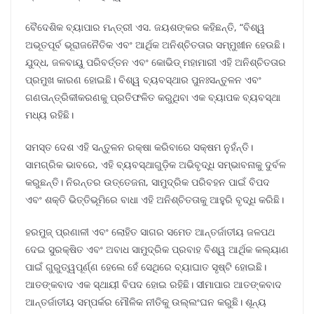
ବୈଦେଶିକ ବ୍ୟାପାର ମନ୍ତ୍ରୀ ଏସ. ଜୟଶଙ୍କର କହିଛନ୍ତି, “ବିଶ୍ୱ
ଅଭୂତପୂର୍ବ ଭୂରାଜନୈତିକ ଏବଂ ଆର୍ଥିକ ଅନିଶ୍ଚିତତାର ସମ୍ମୁଖୀନ ହେଉଛି।
ଯୁଦ୍ଧ, ଜଳବାୟୁ ପରିବର୍ତ୍ତନ ଏବଂ କୋଭିଡ୍ ମହାମାରୀ ଏହି ଅନିଶ୍ଚିତତାର
ପ୍ରମୁଖ କାରଣ ହୋଇଛି। ବିଶ୍ୱ ବ୍ୟବସ୍ଥାର ପୁନଃସନ୍ତୁଳନ ଏବଂ
ଗଣତାନ୍ତ୍ରିକୀକରଣକୁ ପ୍ରତିଫଳିତ କରୁଥିବା ଏକ ବ୍ୟାପକ ବ୍ୟବସ୍ଥା
ମଧ୍ୟ ରହିଛି।
ସମସ୍ତ ଦେଶ ଏହି ସନ୍ତୁଳନ ରକ୍ଷା କରିବାରେ ସକ୍ଷମ ନୁହଁନ୍ତି।
ସାମଗ୍ରିକ ଭାବରେ, ଏହି ବ୍ୟବସ୍ଥାଗୁଡ଼ିକ ଅଭିବୃଦ୍ଧି ସମ୍ଭାବନାକୁ ଦୁର୍ବଳ
କରୁଛନ୍ତି। ନିରନ୍ତର ଉତ୍ତେଜନା, ସାମୁଦ୍ରିକ ପରିବହନ ପାଇଁ ବିପଦ
ଏବଂ ଶକ୍ତି ଭିତ୍ତିଭୂମିରେ ବାଧା ଏହି ଅନିଶ୍ଚିତତାକୁ ଆହୁରି ବୃଦ୍ଧି କରିଛି।
ହରମୁଜ୍ ପ୍ରଣାଳୀ ଏବଂ ଲୋହିତ ସାଗର ସମେତ ଆନ୍ତର୍ଜାତୀୟ ଜଳପଥ
ଦେଇ ସୁରକ୍ଷିତ ଏବଂ ଅବାଧ ସାମୁଦ୍ରିକ ପ୍ରବାହ ବିଶ୍ୱ ଆର୍ଥିକ କଲ୍ୟାଣ
ପାଇଁ ଗୁରୁତ୍ୱପୂର୍ଣ୍ଣ ହେଲେ ହେଁ ସେଥିରେ ବ୍ୟାଘାତ ସୃଷ୍ଟି ହୋଇଛି।
ଆତଙ୍କବାଦ ଏକ ସ୍ଥାୟୀ ବିପଦ ହୋଇ ରହିଛି। ସୀମାପାର ଆତଙ୍କବାଦ
ଆନ୍ତର୍ଜାତୀୟ ସମ୍ପର୍କର ମୌଳିକ ନୀତିକୁ ଉଲ୍ଲଂଘନ କରୁଛି। ଶୂନ୍ୟ