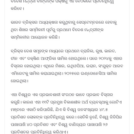
ବିଦେଶ ମନ୍ତ୍ରୀ ବାଙ୍ଗଙ୍କ ପକ୍ଷରୁ ଏହି ବୈଠକରେ ପ୍ରତିନିଧିତ୍ୱ
କରିବେ।
ଭାରତ ବ୍ରିକ୍ସର ଅଧ୍ୟକ୍ଷତା କରୁଥିବାରୁ ସେପ୍ଟେମ୍ବରରେ ହେବାକୁ
ଥିବା ଶିଖର ସମ୍ମିଳନୀ ପୂର୍ବରୁ ପ୍ରଥମେ ବିଦେଶ ମନ୍ତ୍ରୀଙ୍କ
ସମ୍ମିଳନୀର ଆୟୋଜନ କରିଛି।
ବ୍ରିକ୍ସ ଦେଶ ସମୂହଙ୍କ ମଧ୍ୟରେ ପ୍ରଥମେ ବ୍ରାଜିଲ, ରୁଷ, ଭାରତ,
ଚୀନ ଏବଂ ଦକ୍ଷିଣ ଆଫ୍ରିକା ସାମିଲ ହୋଇଥିଲେ। ପରେ ୨୦୨୪କୁ ଏହାର
ବିସ୍ତାର ହୋଇଥିଲା। ଏଥିରେ ମିଶର, ଇଥିଓପିଆ, ଇରାନ, ସଂଯୁକ୍ତ ଆରବ
ଏମିରେଟକୁ ସାମିଲ କରାଯାଇଥିଲା। ୨୦୨୫ରେ ଇଣ୍ଡୋନେସିଆ ସାମିଲ
ହୋଇଥିଲା।
ଏହା ବିଶ୍ୱର ଏକ ପ୍ରଭାବଶାଳୀ ସଂଗଠନ ଭାବେ ପ୍ରଭାବ ବିସ୍ତାର
କରୁଛି। କାରଣ ଏହା ୧୧ଟି ପ୍ରମୁଖ ବିକାଶଶୀଳ ଅର୍ଥ ବ୍ୟବସ୍ଥାକୁ ଗୋଟିଏ
ମଞ୍ଚରେ ଏକାଠି କରିପାରିଛି, ଯିଏ କି ବିଶ୍ୱ ଜନସଂଖ୍ୟାର ୪୯.୫
ପ୍ରତିଶତ ଲୋକଙ୍କ ପ୍ରତିନିଧିତ୍ୱ କରେ। ସେତିକି ନୁହେଁ, ବିଶ୍ୱ ଜିଡିପିର
ପାଖାପାଖି ୪୦ ପ୍ରତିଶତ ଏବଂ ବିଶ୍ୱ ବାଣିଜ୍ୟର ପାଖାପାଖି ୨୬
ପ୍ରତିଶତର ପ୍ରତିନିଧିତ୍ୱ କରିଥାଏ।