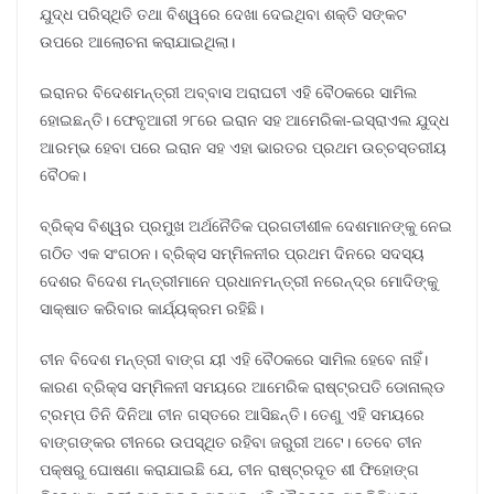
ଯୁଦ୍ଧ ପରିସ୍ଥିତି ତଥା ବିଶ୍ୱରେ ଦେଖା ଦେଇଥିବା ଶକ୍ତି ସଙ୍କଟ
ଉପରେ ଆଲୋଚନା କରାଯାଇଥିଲା।
ଇରାନର ବିଦେଶମନ୍ତ୍ରୀ ଅବ୍ବାସ ଅରାଘଚୀ ଏହି ବୈଠକରେ ସାମିଲ
ହୋଇଛନ୍ତି। ଫେବୃଆରୀ ୨୮ରେ ଇରାନ ସହ ଆମେରିକା-ଇସ୍ରାଏଲ ଯୁଦ୍ଧ
ଆରମ୍ଭ ହେବା ପରେ ଇରାନ ସହ ଏହା ଭାରତର ପ୍ରଥମ ଉଚ୍ଚସ୍ତରୀୟ
ବୈଠକ।
ବ୍ରିକ୍ସ ବିଶ୍ୱର ପ୍ରମୁଖ ଅର୍ଥନୈତିକ ପ୍ରଗତୀଶୀଳ ଦେଶମାନଙ୍କୁ ନେଇ
ଗଠିତ ଏକ ସଂଗଠନ। ବ୍ରିକ୍ସ ସମ୍ମିଳନୀର ପ୍ରଥମ ଦିନରେ ସଦସ୍ୟ
ଦେଶର ବିଦେଶ ମନ୍ତ୍ରୀମାନେ ପ୍ରଧାନମନ୍ତ୍ରୀ ନରେନ୍ଦ୍ର ମୋଦିଙ୍କୁ
ସାକ୍ଷାତ କରିବାର କାର୍ଯ୍ୟକ୍ରମ ରହିଛି।
ଚୀନ ବିଦେଶ ମନ୍ତ୍ରୀ ବାଙ୍ଗ ୟୀ ଏହି ବୈଠକରେ ସାମିଲ ହେବେ ନାହିଁ।
କାରଣ ବ୍ରିକ୍ସ ସମ୍ମିଳନୀ ସମୟରେ ଆମେରିକ ରାଷ୍ଟ୍ରପତି ଡୋନାଲ୍ଡ
ଟ୍ରମ୍ପ ତିନି ଦିନିଆ ଚୀନ ଗସ୍ତରେ ଆସିଛନ୍ତି। ତେଣୁ ଏହି ସମୟରେ
ବାଙ୍ଗଙ୍କର ଚୀନରେ ଉପସ୍ଥିତ ରହିବା ଜରୁରୀ ଅଟେ। ତେବେ ଚୀନ
ପକ୍ଷରୁ ଘୋଷଣା କରାଯାଇଛି ଯେ, ଚୀନ ରାଷ୍ଟ୍ରଦୂତ ଶୀ ଫିହୋଙ୍ଗ