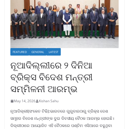
FEATURED
GENERAL
LATEST
ନୂଆଦିଲ୍ଲୀରେ ୨ ଦିନିଆ
ବ୍ରିକ୍ସ ବିଦେଶ ମନ୍ତ୍ରୀ
ସମ୍ମିଳନୀ ଆରମ୍ଭ
May 14, 2026
Kishan Sahu
ନୂଆଦିଲ୍ଲୀ(ସଂକେତ ଟିଭି):ଭାରତରେ ଗୁରୁବାରଠାରୁ ବ୍ରିକ୍ସ ଦେଶ
ସମୂହର ବିଦେଶ ମନ୍ତ୍ରୀଙ୍କ ଦୁଇ ଦିବସୀୟ ବୈଠକ ଆରମ୍ଭ ହୋଇଛି।
ଦିଲ୍ଲୀଠାରେ ଆୟୋଜିତ ଏହି ବୈଠକରେ ପଶ୍ଚିମ ଏସିଆରେ ବଢୁଥିବା