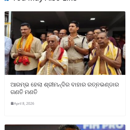
ଆରମ୍ଭ ହେଲା ଶ୍ରୀମନ୍ଦିର ବାହାର ରତ୍ନଭଣ୍ଡାର
ଗଣତି ମଣତି
April 8, 2026