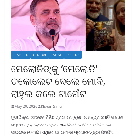
FEATURED
GENERAL
LATEST
POLITICS
ମେଲୋନିଙ୍କୁ ‘ମେଲୋଡି’
ଚକୋଲେଟ ଦେଲେ ମୋଦି,
ରାହୁଲ କଲେ ଟାର୍ଗେଟ
May 20, 2026
Kishan Sahu
ନୂଆଦିଲ୍ଲୀ (ସଂକେତ ଟିଭି): ପ୍ରଧାନମନ୍ତ୍ରୀ ନରେନ୍ଦ୍ର ମୋଦି ଇଟାଲୀ
ଗସ୍ତରେ ଥିବାବେଳେ ତାଙ୍କର ଏକ ଭିଡିଓ ସୋସିଆଲ ମିଡିଆରେ
ଭାଇରାଲ ହୋଇଛି। ଏଥିରେ ସେ ଇଟାଲୀ ପ୍ରଧାନମନ୍ତ୍ରୀ ଜିଓର୍ଜିଆ