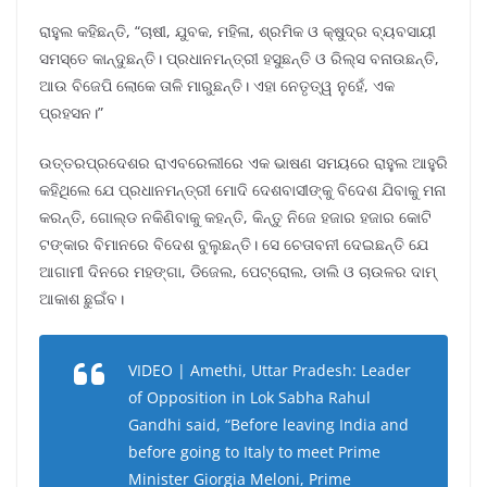
ରାହୁଲ କହିଛନ୍ତି, “ଚାଷୀ, ଯୁବକ, ମହିଳା, ଶ୍ରମିକ ଓ କ୍ଷୁଦ୍ର ବ୍ୟବସାୟୀ
ସମସ୍ତେ କାନ୍ଦୁଛନ୍ତି। ପ୍ରଧାନମନ୍ତ୍ରୀ ହସୁଛନ୍ତି ଓ ରିଲ୍ସ ବନାଉଛନ୍ତି,
ଆଉ ବିଜେପି ଲୋକେ ତାଳି ମାରୁଛନ୍ତି। ଏହା ନେତୃତ୍ୱ ନୁହେଁ, ଏକ
ପ୍ରହସନ।”
ଉତ୍ତରପ୍ରଦେଶର ରାଏବରେଲୀରେ ଏକ ଭାଷଣ ସମୟରେ ରାହୁଲ ଆହୁରି
କହିଥିଲେ ଯେ ପ୍ରଧାନମନ୍ତ୍ରୀ ମୋଦି ଦେଶବାସୀଙ୍କୁ ବିଦେଶ ଯିବାକୁ ମନା
କରନ୍ତି, ଗୋଲ୍ଡ ନକିଣିବାକୁ କହନ୍ତି, କିନ୍ତୁ ନିଜେ ହଜାର ହଜାର କୋଟି
ଟଙ୍କାର ବିମାନରେ ବିଦେଶ ବୁଲୁଛନ୍ତି। ସେ ଚେତାବନୀ ଦେଇଛନ୍ତି ଯେ
ଆଗାମୀ ଦିନରେ ମହଙ୍ଗା, ଡିଜେଲ, ପେଟ୍ରୋଲ, ଡାଲି ଓ ଚାଉଳର ଦାମ୍
ଆକାଶ ଛୁଇଁବ।
VIDEO | Amethi, Uttar Pradesh: Leader
of Opposition in Lok Sabha Rahul
Gandhi said, “Before leaving India and
before going to Italy to meet Prime
Minister Giorgia Meloni, Prime