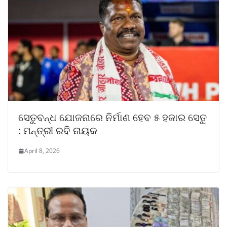
ସେତୁବନ୍ଧ ଯୋଜନାରେ ନିର୍ମାଣ ହେବ ୫ ହଜାର ସେତୁ
: ମନ୍ତ୍ରୀ ରବି ନାୟକ
April 8, 2026