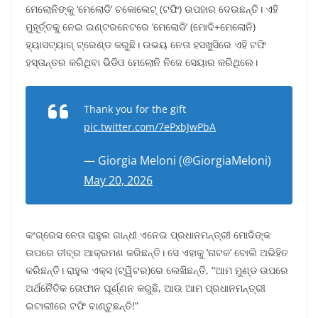
ମେଲୋନିଙ୍କୁ ‘ମେଲୋଡି’ ଚକୋଲେଟ୍ (ଟଫି) ଉପହାର ଦେଉଛନ୍ତି। ଏହି
ମୁହୂର୍ତ୍ତକୁ ନେଇ ଇଣ୍ଟରନେଟରେ ‘ମେଲୋଡି’ (ମୋଦି+ମେଲୋନି)
ହ୍ୟାସଟ୍ୟାଗ୍ ଟ୍ରେଣ୍ଡ କରୁଛି। ଉଭୟ ନେତା ହସଖୁସିରେ ଏହି ଟଫି
ହସ୍ତାନ୍ତର କରିଥିବା ଭିଡିଓ ମେଲୋନି ନିଜେ ସେୟାର କରିଥିଲେ।
Thank you for the gift
pic.twitter.com/7ePxbJwPbA
— Giorgia Meloni (@GiorgiaMeloni)
May 20, 2026
କଂଗ୍ରେସ ନେତା ରାହୁଲ ଗାନ୍ଧୀ ଏନେଇ ପ୍ରଧାନମନ୍ତ୍ରୀ ମୋଦିଙ୍କ
ଉପରେ ତୀବ୍ର ଆକ୍ରମଣ କରିଛନ୍ତି। ସେ ଏହାକୁ ‘ନାଟକ’ ବୋଲି ଅଭିହିତ
କରିଛନ୍ତି। ରାହୁଲ ଏକ୍ସ (ଟ୍ୱିଟର)ରେ ଲେଖିଛନ୍ତି, “ଆମ ମୁଣ୍ଡ ଉପରେ
ଅର୍ଥନୈତିକ ତୋଫାନ ଘୂର୍ଣ୍ଣନ କରୁଛି, ଆଉ ଆମ ପ୍ରଧାନମନ୍ତ୍ରୀ
ଇଟାଲୀରେ ଟଫି ବାଣ୍ଟୁଛନ୍ତି!”