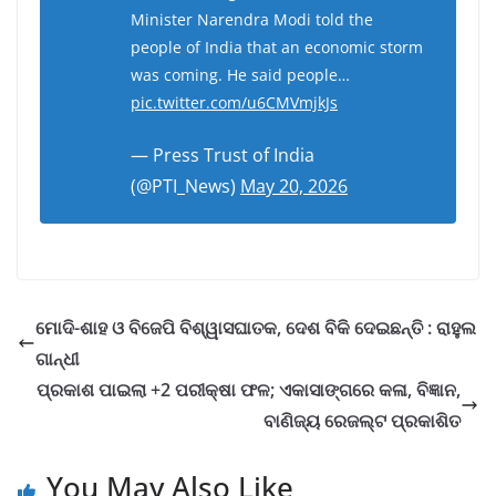
Minister Narendra Modi told the
people of India that an economic storm
was coming. He said people…
pic.twitter.com/u6CMVmjkJs
— Press Trust of India
(@PTI_News)
May 20, 2026
ମୋଦି-ଶାହ ଓ ବିଜେପି ବିଶ୍ୱାସଘାତକ, ଦେଶ ବିକି ଦେଇଛନ୍ତି : ରାହୁଲ
ଗାନ୍ଧୀ
ପ୍ରକାଶ ପାଇଲା +2 ପରୀକ୍ଷା ଫଳ; ଏକାସାଙ୍ଗରେ କଳା, ବିଜ୍ଞାନ,
ବାଣିଜ୍ୟ ରେଜଲ୍ଟ ପ୍ରକାଶିତ
You May Also Like