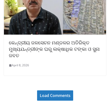
କେନ୍ଦ୍ରୀୟ ଜଳସେଚନ ମଣ୍ଡଳର ଅତିରିକ୍ତ
ମୁଖ୍ୟଯନ୍ତ୍ରୀଙ୍କ ଘରୁ ଲକ୍ଷାଧିକ ଟଙ୍କା ଓ ସୁନା
ଜବତ
April 8, 2026
Load Comments