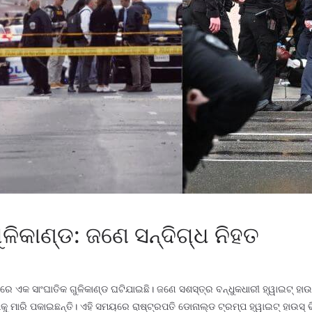
ୁଳିକାଣ୍ଡ: ଜଣେ ସନ୍ଦିଗ୍ଧ ନିହତ
ରେ ଏକ ସାଂଘାତିକ ଗୁଳିକାଣ୍ଡ ଘଟିଯାଇଛି। ଜଣେ ସଶସ୍ତ୍ର ବନ୍ଧୁକଧାରୀ ହ୍ୱାଇଟ୍ ହାଉସ
କୁ ମାରି ପକାଇଛନ୍ତି। ଏହି ସମୟରେ ରାଷ୍ଟ୍ରପତି ଡୋନାଲ୍ଡ ଟ୍ରମ୍ପ ହ୍ୱାଇଟ୍ ହାଉସ୍ ଭିତ