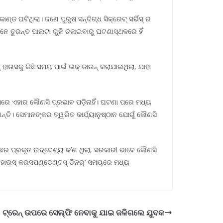
ଡ ଘଟିଥିଲା। ଜଣେ ପୁରୁଷ ସନ୍ଦିଗ୍ଧ ସିକ୍ରେଟ୍ ସର୍ଭିସ୍ ର
ମାନେ ତୁରନ୍ତ ପାଲଟା ଗୁଳି ଚଳାଇବାରୁ ଘଟଣାସ୍ଥଳରେ ହିଁ
 ହାଉସକୁ କିଛି ସମୟ ପାଇଁ ଲକ୍ ଡାଉନ୍ କରାଯାଇଥିଲା, ଯାହା
ଉପରେ ଏହାର କୌଣସି ପ୍ରଭାବ ପଡ଼ିନାହିଁ। ଘଟଣା ପରେ ମଧ୍ୟ
ାଆନ୍ତି। ସେମାନଙ୍କର ତ୍ୱରିତ କାର୍ଯ୍ୟାନୁଷ୍ଠାନ ଯୋଗୁଁ କୌଣସି
ପଛର ପ୍ରକୃତ ଉଦ୍ଦେଶ୍ୟ କ’ଣ ଥିଲା, ସରକାରୀ ଭାବେ କୌଣସି
୍ ହାଉସ୍ କରସପଣ୍ଡେଣ୍ଟସ୍ ଡିନର୍’ ସମୟରେ ମଧ୍ୟ
ଟ୍ରେନ୍ ଉପରେ ସେଲ୍ଫି ନେବାକୁ ଯାଇ ଜଳିଗଲେ ଯୁବକ