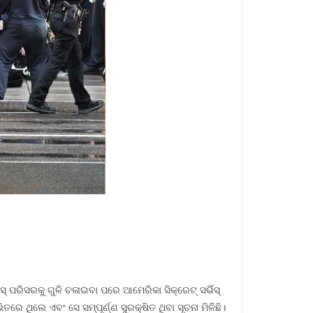
୍ ପରିସରକୁ ଗୁଳି ଚଳାଇବା ପରେ ଆମେରିକା ସିକ୍ରେଟ୍ ସର୍ଭିସ୍
ରେ ଥିଲେ ଏବଂ ସେ ସମ୍ପୂର୍ଣ୍ଣ ସୁରକ୍ଷିତ ଥିବା ସୂଚନା ମିଳିଛି।