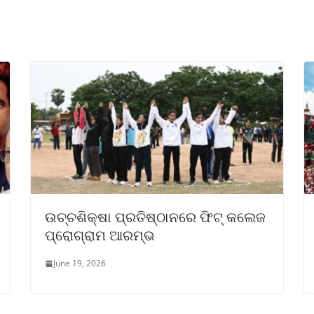
ଉଚ୍ଚଶିକ୍ଷା ପ୍ରତିଷ୍ଠାନରେ ଫିଟ୍ କଲେଜ
ପ୍ରୋଗ୍ରାମ ଆରମ୍ଭ
June 19, 2026