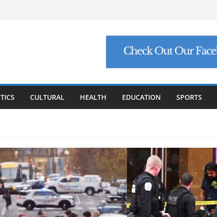
୍ଟ ମାଗିଲେ ଉନ୍ନୟନ କମିଶନର, ସଚିବଙ୍କୁ କଠୋର
ମାମଲା: ମୁଖ୍ୟ ଅଭିଯୁକ୍ତ ମନୋଜ ପାଢ଼ୀଙ୍କୁ ମିଳିଲା
ିଯୁକ୍ତି ଠକେଇ, ମୁଖ୍ୟ ପ୍ରଶାସକଙ୍କ ଦସ୍ତଖତ ଜାଲ୍
େଟ୍ରୋଲ, ସୁପ୍ରିମକୋର୍ଟଙ୍କ ବଡ଼ ନିର୍ଦ୍ଦେଶ
୍କୁ ୮ ଗ୍ରାମ ସୁନା-ଶାଢ଼ୀ, ଏଆଇ ପ୍ରଶିକ୍ଷଣ ପାଇଁ ୫
ା
TICS
CULTURAL
HEALTH
EDUCATION
SPORTS