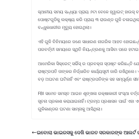
ସ୍ଥାନୀୟ ସମୟ ସନ୍ଧ୍ୟା ପ୍ରାୟ ୬ଟା ବେଳେ ହ୍ୱାଇଟ୍ ହାଉସ୍ ବା
ପୋଷ୍ଟଗୁଡିକୁ ଲକ୍ଷ୍ୟ କରି ପ୍ରାୟ ୩ ରାଉଣ୍ଡ ଗୁଳି ଚଳାଇଥିଲା
ବନ୍ଧୁକଧାରୀର ମୃତ୍ୟୁ ହୋଇଥିଲା।
ଏହି ଗୁଳି ବିନିମୟରେ ଜଣେ ସାଧାରଣ ନାଗରିକ ଆହତ ହୋଇଛନ୍ତି। କ
ପରବର୍ତ୍ତୀ ସମୟରେ ସ୍ଥିତି ନିୟନ୍ତ୍ରଣକୁ ଆସିବା ପରେ ହଟା
ଆମେରିକା ସିକ୍ରେଟ୍ ସର୍ଭିସ୍ ର ପ୍ରବକ୍ତା ସ୍ପଷ୍ଟ କରିଛନ୍ତ
ରାଷ୍ଟ୍ରପତି ତାଙ୍କର ନିର୍ଦ୍ଧାରିତ କାର୍ଯ୍ୟସୂଚୀ ଜାରି ରଖିଥିଲ
ବଡ଼ ଅଘଟଣ ଘଟିନାହିଁ ଏବଂ ରାଷ୍ଟ୍ରପତିଙ୍କ ସହ ସମ୍ପୂର୍ଣ୍ଣ ସୀମ
FBI ସମେତ ସମସ୍ତ ଆଇନ ଶୃଙ୍ଖଳା ରକ୍ଷାକାରୀ ସଂସ୍ଥା ବର୍
ସୂଚନା ପ୍ରକାଶ କରାଯାଇନାହିଁ। ଟ୍ରମ୍ପ ପ୍ରଶାସନ ପାଇଁ ଏହ
ଗୁଳିକାଣ୍ଡର ଘଟଣା ସାମ୍ନାକୁ ଆସିଥିଲା।
ଇବୋଲା ଭାଇରସକୁ ଦେଖି ଭାରତ ସରକାରଙ୍କ ଆଲର୍ଟ ଜ