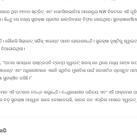
ହାରେ ଥିବା ୧୭ତମ ଷ୍ଟ୍ରିଟ୍ ଏବଂ ପେନସିଲଭାନିଆ ଆଭେନ୍ୟୁ NW ନିକଟରେ ଏହି ଗୁଳିକାଣ୍
। କିନ୍ତୁ ସେ ବାହ୍ୟ ସୁରକ୍ଷା ପ୍ରାଚୀର ଭାଙ୍ଗିବାରେ ବିଫଳ ହୋଇଥିଲା। ସୁରକ୍ଷାକର୍ମୀ
ୌଣସି ସିକ୍ରେଟ୍ ସର୍ଭିସ୍ ଏଜେଣ୍ଟ ଆହତ ହୋଇନାହାନ୍ତି। ସୁରକ୍ଷା ଦୃଷ୍ଟିରୁ ହ୍ୱାଇଟ୍
ଇ ଦିଆଯାଇଥିଲା।
ି ଯେ, “ଘଟଣା ସମୟରେ ରାଷ୍ଟ୍ରପତି ଟ୍ରମ୍ପ ହ୍ୱାଇଟ୍ ହାଉସ୍ ରେ ଥିଲେ ମଧ୍ୟ ତାଙ୍କ 
େ। ଏଜେଣ୍ଟ ଏବଂ ଅଧିକାରୀମାନେ ଏଭଳି ସ୍ଥିତିର ମୁକାବିଲା ପାଇଁ ସଦାସର୍ବଦା ପ୍ରସ୍ତୁତ ଥ
ା ସୁରକ୍ଷିତ ରହିଛି।”
ତ୍ତମାନ ଏହି ଘଟଣାର ତଦନ୍ତ କରୁଛନ୍ତି। ବନ୍ଧୁକଧାରୀର ପରିଚୟ ଏବଂ ଏହି ଆକ୍ରମଣ 
ା ଏକ ବଡ଼ ସୁରକ୍ଷା ଆହ୍ୱାନ ଭାବେ ଦେଖାଦେଇଛି, କାରଣ ଗତ ଏପ୍ରିଲ ମାସରେ ‘ହ୍ୱାଇଟ
ାରି