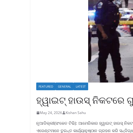
FEATURED
GENERAL
LATEST
ହ୍ୱାଇଟ୍ ହାଉସ୍ ନିକଟରେ ଗ
May 24, 2026
Kishan Sahu
ନୂଆଦିଲ୍ଲୀ(ସଂକେତ ଟିଭି): ଆମେରିକାର ହ୍ୱାଇଟ୍ ହାଉସ୍ ନିକଟ
ଏଜେଣ୍ଟମାନେ ତୁରନ୍ତ କାର୍ଯ୍ୟାନୁଷ୍ଠାନ ଗ୍ରହଣ କରି ସନ୍ଦିଗ୍ଧ