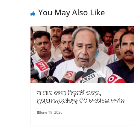
You May Also Like
୩ ମାସ ହେଲା ମିଳୁନାହିଁ ଭତ୍ତା,
ମୁଖ୍ୟମନ୍ତ୍ରୀଙ୍କୁ ଚିଠି ଲେଖିଲେ ନବୀନ
June 19, 2026