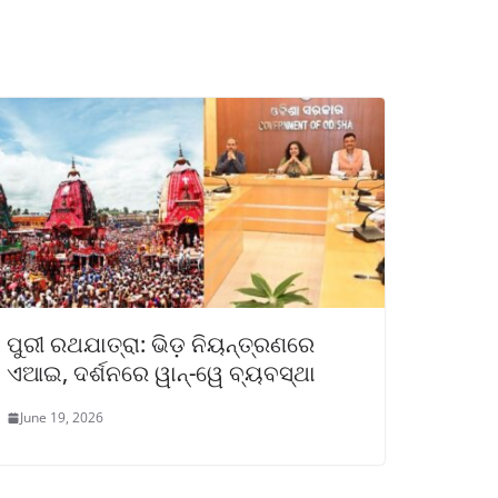
ପୁରୀ ରଥଯାତ୍ରା: ଭିଡ଼ ନିୟନ୍ତ୍ରଣରେ
ଏଆଇ, ଦର୍ଶନରେ ୱାନ୍-ୱେ ବ୍ୟବସ୍ଥା
June 19, 2026