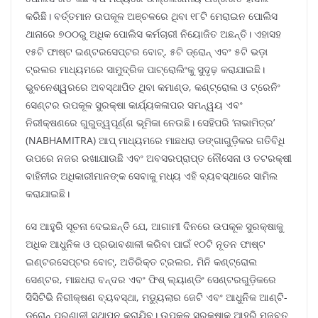
କରିଛି। ବର୍ତ୍ତମାନ ଉପକୂଳ ଅଞ୍ଚଳରେ ଥିବା ୧୮ଟି ମେରାଇନ ପୋଲିସ
ଥାନାରେ ୭୦୦ରୁ ଅଧିକ ପୋଲିସ କର୍ମଚାରୀ ନିୟୋଜିତ ଅଛନ୍ତି। ଏହାସହ
୧୫ଟି ଫାଷ୍ଟ ଇଣ୍ଟରସେପ୍ଟର ବୋଟ୍, ୫ଟି ଡ୍ରୋନ୍ ଏବଂ ୫ଟି ଭଡ଼ା
ଟ୍ରଲର ମାଧ୍ୟମରେ ସାମୁଦ୍ରିକ ପାଟ୍ରୋଲିଂକୁ ସୁଦୃଢ଼ କରାଯାଇଛି।
ଭୁବନେଶ୍ୱରରେ ଅବସ୍ଥାପିତ ଥିବା କମାଣ୍ଡ, କଣ୍ଟ୍ରୋଲ ଓ ଟ୍ରେନିଂ
ସେଣ୍ଟର ଉପକୂଳ ସୁରକ୍ଷା କାର୍ଯ୍ୟକଳାପର ସମନ୍ୱୟ ଏବଂ
ନିରୀକ୍ଷଣରେ ଗୁରୁତ୍ୱପୂର୍ଣ୍ଣ ଭୂମିକା ନେଉଛି। ସେହିପରି ‘ନାଭାମିତ୍ର’
(NABHAMITRA) ଆପ୍ ମାଧ୍ୟମରେ ମାଛଧରା ଡଙ୍ଗାଗୁଡ଼ିକର ଗତିବିଧି
ଉପରେ ନଜର ରଖାଯାଉଛି ଏବଂ ଅବସରପ୍ରାପ୍ତ ନୌସେନା ଓ ତଟରକ୍ଷୀ
ବାହିନୀର ଅଧିକାରୀମାନଙ୍କ ସେବାକୁ ମଧ୍ୟ ଏହି ବ୍ୟବସ୍ଥାରେ ସାମିଲ
କରାଯାଇଛି।
ସେ ଆହୁରି ସୂଚନା ଦେଇଛନ୍ତି ଯେ, ଆଗାମୀ ଦିନରେ ଉପକୂଳ ସୁରକ୍ଷାକୁ
ଅଧିକ ଆଧୁନିକ ଓ ପ୍ରଭାବଶାଳୀ କରିବା ପାଇଁ ୧୦ଟି ନୂତନ ଫାଷ୍ଟ
ଇଣ୍ଟରସେପ୍ଟର ବୋଟ୍, ଅତିରିକ୍ତ ଟ୍ରଲର, ମିନି କଣ୍ଟ୍ରୋଲ
ସେଣ୍ଟର, ମାଛଧରା ବନ୍ଦର ଏବଂ ଫିଶ୍ ଲ୍ୟାଣ୍ଡିଂ ସେଣ୍ଟରଗୁଡ଼ିକରେ
ସିସିଟିଭି ନିରୀକ୍ଷଣ ବ୍ୟବସ୍ଥା, ମଡ୍ୟୁଲାର ଜେଟି ଏବଂ ଆଧୁନିକ ଆଣ୍ଟି-
ଡ୍ରୋନ୍ ପ୍ରଣାଳୀ ସ୍ଥାପନ କରାଯିବ। ଉପକୂଳ ସୁରକ୍ଷାକୁ ଆହୁରି ମଜବୁତ