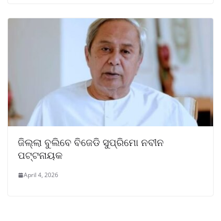
ଜିଲ୍ଲା ବୁଲିବେ ବିଜେଡି ସୁପ୍ରିମୋ ନବୀନ
ପଟ୍ଟନାୟକ
April 4, 2026