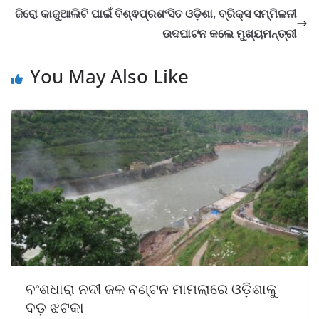
ଜିରୋ କାଜୁଆଲିଟି ପାଇଁ ବିଶ୍ଵପ୍ରଶଂସିତ ଓଡ଼ିଶା, ବ୍ରିକ୍ସ ସମ୍ମିଳନୀ
ଉଦଘାଟନ କଲେ ମୁଖ୍ୟମନ୍ତ୍ରୀ
You May Also Like
ବଂଶଧାରା ନଦୀ ଜଳ ବଣ୍ଟନ ମାମଲାରେ ଓଡ଼ିଶାକୁ
ବଡ଼ ଝଟକା