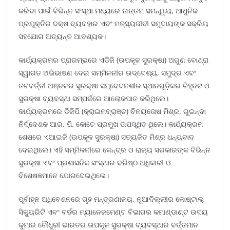
କରିବା ପାଇଁ ବିଭିନ୍ନ ସଂସ୍ଥା ମଧ୍ୟରେ ଉତ୍ତମ ସମନ୍ୱୟ, ଆଧୁନିକ
ପ୍ରଯୁକ୍ତିର ଦକ୍ଷ ବ୍ୟବହାର ଏବଂ ମତ୍ସ୍ୟଜୀବୀ ସମୁଦାୟଙ୍କ ସକ୍ରିୟ
ସହଯୋଗ ଅତ୍ୟନ୍ତ ଆବଶ୍ୟକ।
କାର୍ଯ୍ୟକ୍ରମର ପ୍ରାରମ୍ଭରେ ଏଡିଜି (ଉପକୂଳ ସୁରକ୍ଷା) ଅରୁଣ ବୋଥ୍ରା
ସ୍ୱାଗତ ଅଭିଭାଷଣ ଦେଇ ସମ୍ମିଳନୀର ଉଦ୍ଦେଶ୍ୟ, ସମୁଦ୍ର ଏବଂ
ତଟବର୍ତ୍ତୀ ଅଞ୍ଚଳର ସୁରକ୍ଷା ସମ୍ବେଦନଶୀଳ ସ୍ଥାନଗୁଡ଼ିକର ଚିହ୍ନଟ ଓ
ସୁରକ୍ଷା ବ୍ୟବସ୍ଥା ସମ୍ପର୍କରେ ଆଲୋକପାତ କରିଥିଲେ।
କାର୍ଯ୍ୟକ୍ରମରେ ଡିଜିପି (କ୍ରାଇମବ୍ରାଞ୍ଚ) ବିନୟତୋଷ ମିଶ୍ର, ଗୁଇନ୍ଦା
ନିର୍ଦ୍ଦେଶକ ଆର. ପି. କୋଚେ ପ୍ରମୁଖ ଉପସ୍ଥିତ ଥିଲେ। କାର୍ଯ୍ୟକ୍ରମ
ଶେଷରେ ଏଆଇଜି (ଉପକୂଳ ସୁରକ୍ଷା) ସତ୍ୟଜିତ ମିଶ୍ର ଧନ୍ୟବାଦ
ଦେଇଥିଲେ। ଏହି ସମ୍ମିଳନୀରେ କେନ୍ଦ୍ର ଓ ରାଜ୍ୟ ସରକାରଙ୍କ ବିଭିନ୍ନ
ସୁରକ୍ଷା ଏବଂ ପ୍ରଶାସନିକ ସଂସ୍ଥାର ବରିଷ୍ଠ ଅଧିକାରୀ ଓ
ବିଶେଷଜ୍ଞମାନେ ଯୋଗଦେଇଥିଲେ।
ପୂର୍ବାହ୍ନ ଅଧିବେଶନରେ ଗୃହ ମନ୍ତ୍ରଣାଳୟ, ନୂଆଦିଲ୍ଲୀର କୋଷ୍ଟାଲ୍
ସିକ୍ୟୁରିଟି ଏବଂ ବର୍ଡର ମ୍ୟାନେଜମେଣ୍ଟ ବିଭାଗର କମାଣ୍ଡାଣ୍ଟ ଉଦୟ
କୁମାର ଚୌଧୁରୀ ଭାରତର ଉପକୂଳ ସୁରକ୍ଷା ବ୍ୟବସ୍ଥାର ବର୍ତ୍ତମାନ