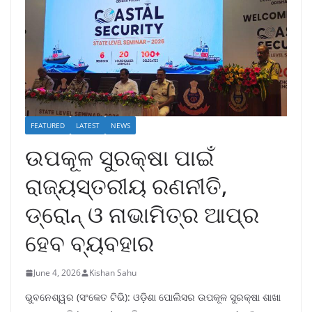
FEATURED
LATEST
NEWS
ଉପକୂଳ ସୁରକ୍ଷା ପାଇଁ
ରାଜ୍ୟସ୍ତରୀୟ ରଣନୀତି,
ଡ୍ରୋନ୍ ଓ ନାଭାମିତ୍ର ଆପ୍‌ର
ହେବ ବ୍ୟବହାର
June 4, 2026
Kishan Sahu
ଭୁବନେଶ୍ୱର (ସଂକେତ ଟିଭି): ଓଡ଼ିଶା ପୋଲିସର ଉପକୂଳ ସୁରକ୍ଷା ଶାଖା