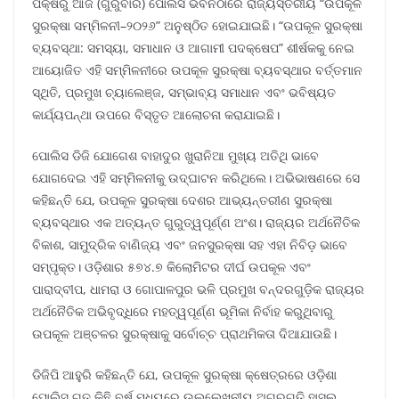
ପକ୍ଷରୁ ଆଜି (ଗୁରୁବାର) ପୋଲିସ ଭବନଠାରେ ରାଜ୍ୟସ୍ତରୀୟ “ଉପକୂଳ
ସୁରକ୍ଷା ସମ୍ମିଳନୀ–୨୦୨୬” ଅନୁଷ୍ଠିତ ହୋଇଯାଇଛି। “ଉପକୂଳ ସୁରକ୍ଷା
ବ୍ୟବସ୍ଥା: ସମସ୍ୟା, ସମାଧାନ ଓ ଆଗାମୀ ପଦକ୍ଷେପ” ଶୀର୍ଷକକୁ ନେଇ
ଆୟୋଜିତ ଏହି ସମ୍ମିଳନୀରେ ଉପକୂଳ ସୁରକ୍ଷା ବ୍ୟବସ୍ଥାର ବର୍ତ୍ତମାନ
ସ୍ଥିତି, ପ୍ରମୁଖ ଚ୍ୟାଲେଞ୍ଜ, ସମ୍ଭାବ୍ୟ ସମାଧାନ ଏବଂ ଭବିଷ୍ୟତ
କାର୍ଯ୍ୟପନ୍ଥା ଉପରେ ବିସ୍ତୃତ ଆଲୋଚନା କରାଯାଇଛି।
ପୋଲିସ ଡିଜି ଯୋଗେଶ ବାହାଦୁର ଖୁରାନିଆ ମୁଖ୍ୟ ଅତିଥି ଭାବେ
ଯୋଗଦେଇ ଏହି ସମ୍ମିଳନୀକୁ ଉଦ୍ଘାଟନ କରିଥିଲେ। ଅଭିଭାଷଣରେ ସେ
କହିଛନ୍ତି ଯେ, ଉପକୂଳ ସୁରକ୍ଷା ଦେଶର ଆଭ୍ୟନ୍ତରୀଣ ସୁରକ୍ଷା
ବ୍ୟବସ୍ଥାର ଏକ ଅତ୍ୟନ୍ତ ଗୁରୁତ୍ୱପୂର୍ଣ୍ଣ ଅଂଶ। ରାଜ୍ୟର ଅର୍ଥନୈତିକ
ବିକାଶ, ସାମୁଦ୍ରିକ ବାଣିଜ୍ୟ ଏବଂ ଜନସୁରକ୍ଷା ସହ ଏହା ନିବିଡ଼ ଭାବେ
ସମ୍ପୃକ୍ତ। ଓଡ଼ିଶାର ୫୭୪.୭ କିଲୋମିଟର ଦୀର୍ଘ ଉପକୂଳ ଏବଂ
ପାରାଦ୍ବୀପ, ଧାମରା ଓ ଗୋପାଳପୁର ଭଳି ପ୍ରମୁଖ ବନ୍ଦରଗୁଡ଼ିକ ରାଜ୍ୟର
ଅର୍ଥନୈତିକ ଅଭିବୃଦ୍ଧିରେ ମହତ୍ୱପୂର୍ଣ୍ଣ ଭୂମିକା ନିର୍ବାହ କରୁଥିବାରୁ
ଉପକୂଳ ଅଞ୍ଚଳର ସୁରକ୍ଷାକୁ ସର୍ବୋଚ୍ଚ ପ୍ରାଥମିକତା ଦିଆଯାଉଛି।
ଡିଜିପି ଆହୁରି କହିଛନ୍ତି ଯେ, ଉପକୂଳ ସୁରକ୍ଷା କ୍ଷେତ୍ରରେ ଓଡ଼ିଶା
ପୋଲିସ ଗତ କିଛି ବର୍ଷ ମଧ୍ୟରେ ଉଲ୍ଲେଖନୀୟ ଅଗ୍ରଗତି ହାସଲ