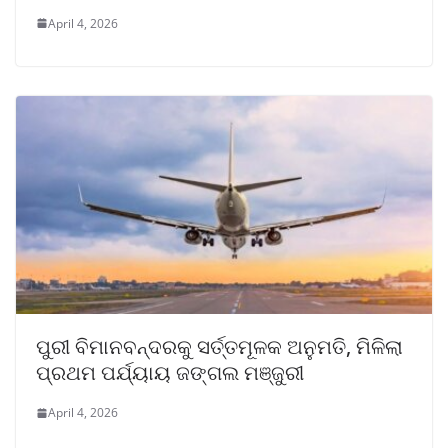
April 4, 2026
ପୁରୀ ବିମାନବନ୍ଦରକୁ ସର୍ତ୍ତମୂଳକ ଅନୁମତି, ମିଳିଲା
ପ୍ରଥମ ପର୍ଯ୍ୟାୟ ଜଙ୍ଗଲ ମଞ୍ଜୁରୀ
April 4, 2026