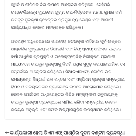
ସ୍ଥିତି ଓ ନୀତିଗତ ଦିଗ ଉପରେ ଆଲୋଚନା କରିଥିଲେ। ସେହିପରି
ଇଣ୍ଟେଲିଜେନ୍ସ ବ୍ୟୁରୋର ଯୁଗ୍ମ ଉପ-ନିର୍ଦ୍ଦେଶକ ମନୀଷ କୁମାର ବର୍ମା
ଉପକୂଳ ସୁରକ୍ଷା କ୍ଷେତ୍ରର ପ୍ରମୁଖ ଚ୍ୟାଲେଞ୍ଜ ଏବଂ ଆଗାମୀ
କାର୍ଯ୍ୟପନ୍ଥା ଉପରେ ମତବ୍ୟକ୍ତ କରିଥିଲେ।
ଅପରାହ୍ନ ଅଧିବେଶନରେ ଭାରତୀୟ ତଟରକ୍ଷୀ ବାହିନୀର ପୂର୍ବ-ଉତ୍ତର
ଆଞ୍ଚଳିକ ମୁଖ୍ୟାଳୟର ଡିଆଇଜି ଏବଂ ଚିଫ୍ ଷ୍ଟାଫ୍ ଅଫିସର ପଙ୍କଜ
ବର୍ମା ଆଧୁନିକ ପ୍ରଯୁକ୍ତି ଓ ଇଲେକ୍ଟ୍ରୋନିକ୍ ନିରୀକ୍ଷଣ ପ୍ରଣାଳୀ
ମାଧ୍ୟମରେ ଉପକୂଳ ସୁରକ୍ଷାକୁ କିପରି ଅଧିକ ସୁଦୃଢ଼ କରାଯାଇପାରିବ, ସେ
ସମ୍ପର୍କରେ ଆଲୋଚନା କରିଥିଲେ। ସିଆଇଏସଏଫ୍, କୋଚିର ଉପ-
କମାଣ୍ଡାଣ୍ଟ ସିଦ୍ଧାର୍ଥ ପଲ ବନ୍ଦର ଏବଂ ଏସ୍ପିଏମ୍ ସୁରକ୍ଷା ସମ୍ବନ୍ଧୀୟ
ବିପଦ ଓ ପରିଚାଳନାଗତ ଚ୍ୟାଲେଞ୍ଜ ଉପରେ ଆଲୋକପାତ କରିଥିଲେ।
କେରଳ ପୋଲିସର ଇନ୍ସପେକ୍ଟର ଭିବିନ ମତ୍ସ୍ୟଜୀବୀ ସମୁଦାୟଙ୍କୁ
ଉପକୂଳ ସୁରକ୍ଷା ବ୍ୟବସ୍ଥାରେ ସାମିଲ କରିବା ସମ୍ବନ୍ଧୀୟ କେରଳ
ରାଜ୍ୟର ଅନୁଭୂତି ଏବଂ ସଫଳ ଅଭ୍ୟାସଗୁଡ଼ିକ ଉପସ୍ଥାପନ କରିଥିଲେ।
କାର୍ଯ୍ୟକାରୀ ହେଲା ଡିଏମଏଫ୍ ପାଣ୍ଠିର ନୂତନ ବଣ୍ଟନ ବ୍ୟବସ୍ଥା