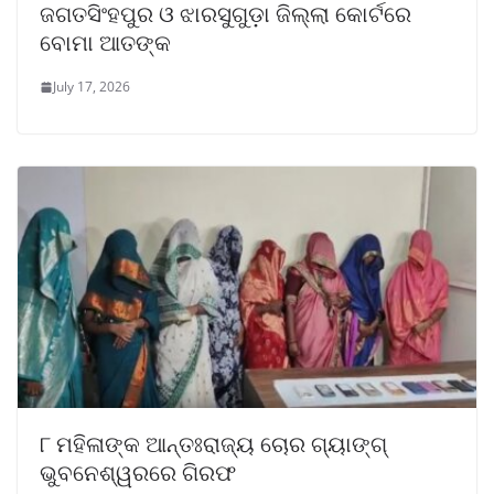
ଜଗତସିଂହପୁର ଓ ଝାରସୁଗୁଡ଼ା ଜିଲ୍ଲା କୋର୍ଟରେ
ବୋମା ଆତଙ୍କ
July 17, 2026
୮ ମହିଳାଙ୍କ ଆନ୍ତଃରାଜ୍ୟ ଚୋର ଗ୍ୟାଙ୍ଗ୍
ଭୁବନେଶ୍ୱରରେ ଗିରଫ