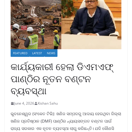
FEATURED
LATEST
NEWS
କାର୍ଯ୍ୟକାରୀ ହେଲା ଡିଏମଏଫ୍
ପାଣ୍ଠିର ନୂତନ ବଣ୍ଟନ
ବ୍ୟବସ୍ଥା
June 4, 2026
Kishan Sahu
ଭୁବନେଶ୍ୱର (ସଂକେତ ଟିଭି): ଖଣିଜ ସମ୍ପଦରୁ ଆଦାୟ ହେଉଥିବା ଜିଲ୍ଲା
ଖଣିଜ ପ୍ରତିଷ୍ଠାନ (DMF) ପାଣ୍ଠିର ନ୍ୟାୟସଙ୍ଗତ ବଣ୍ଟନ ପାଇଁ
ରାଜ୍ୟ ସରକାର ଏକ ନୂତନ ବ୍ୟବସ୍ଥା ଲାଗୁ କରିଛନ୍ତି। ଯଦି କୌଣସି