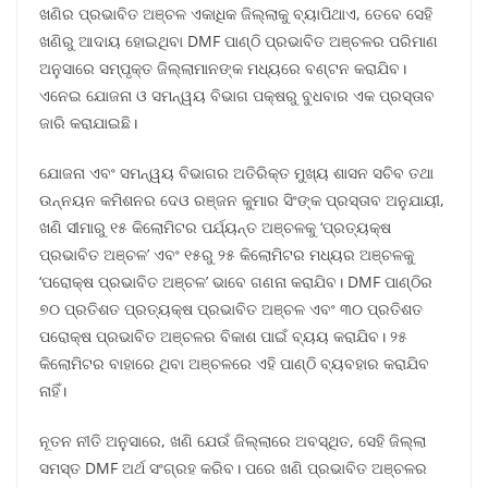
ଖଣିର ପ୍ରଭାବିତ ଅଞ୍ଚଳ ଏକାଧିକ ଜିଲ୍ଲାକୁ ବ୍ୟାପିଥାଏ, ତେବେ ସେହି
ଖଣିରୁ ଆଦାୟ ହୋଇଥିବା DMF ପାଣ୍ଠି ପ୍ରଭାବିତ ଅଞ୍ଚଳର ପରିମାଣ
ଅନୁସାରେ ସମ୍ପୃକ୍ତ ଜିଲ୍ଲାମାନଙ୍କ ମଧ୍ୟରେ ବଣ୍ଟନ କରାଯିବ।
ଏନେଇ ଯୋଜନା ଓ ସମନ୍ୱୟ ବିଭାଗ ପକ୍ଷରୁ ବୁଧବାର ଏକ ପ୍ରସ୍ତାବ
ଜାରି କରାଯାଇଛି।
ଯୋଜନା ଏବଂ ସମନ୍ୱୟ ବିଭାଗର ଅତିରିକ୍ତ ମୁଖ୍ୟ ଶାସନ ସଚିବ ତଥା
ଉନ୍ନୟନ କମିଶନର ଦେଓ ରଞ୍ଜନ କୁମାର ସିଂଙ୍କ ପ୍ରସ୍ତାବ ଅନୁଯାୟୀ,
ଖଣି ସୀମାରୁ ୧୫ କିଲୋମିଟର ପର୍ଯ୍ୟନ୍ତ ଅଞ୍ଚଳକୁ ‘ପ୍ରତ୍ୟକ୍ଷ
ପ୍ରଭାବିତ ଅଞ୍ଚଳ’ ଏବଂ ୧୫ରୁ ୨୫ କିଲୋମିଟର ମଧ୍ୟର ଅଞ୍ଚଳକୁ
‘ପରୋକ୍ଷ ପ୍ରଭାବିତ ଅଞ୍ଚଳ’ ଭାବେ ଗଣନା କରାଯିବ। DMF ପାଣ୍ଠିର
୭୦ ପ୍ରତିଶତ ପ୍ରତ୍ୟକ୍ଷ ପ୍ରଭାବିତ ଅଞ୍ଚଳ ଏବଂ ୩୦ ପ୍ରତିଶତ
ପରୋକ୍ଷ ପ୍ରଭାବିତ ଅଞ୍ଚଳର ବିକାଶ ପାଇଁ ବ୍ୟୟ କରାଯିବ। ୨୫
କିଲୋମିଟର ବାହାରେ ଥିବା ଅଞ୍ଚଳରେ ଏହି ପାଣ୍ଠି ବ୍ୟବହାର କରାଯିବ
ନାହିଁ।
ନୂତନ ନୀତି ଅନୁସାରେ, ଖଣି ଯେଉଁ ଜିଲ୍ଲାରେ ଅବସ୍ଥିତ, ସେହି ଜିଲ୍ଲା
ସମସ୍ତ DMF ଅର୍ଥ ସଂଗ୍ରହ କରିବ। ପରେ ଖଣି ପ୍ରଭାବିତ ଅଞ୍ଚଳର