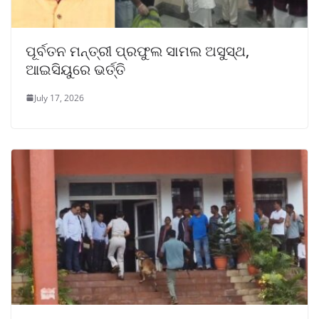
ପୂର୍ବତନ ମନ୍ତ୍ରୀ ପ୍ରଫୁଲ ସାମଲ ଅସୁସ୍ଥ,
ଆଇସିୟୁରେ ଭର୍ତ୍ତି
July 17, 2026