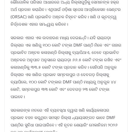
ଭୌଗୋଳିକ ପରିସର ଆଧାରରେ ଅନ୍ୟ ଜିଲ୍ଲାଗୁଡ଼ିକୁ ସେମାନଙ୍କ ହକ୍‌ର
ଅର୍ଥ ପ୍ରଦାନ କରାଯିବ। ଏଥିପାଇଁ ଓଡ଼ିଶା ସ୍ପେସ ଆପ୍ଲିକେସନ ସେଣ୍ଟର
(ORSAC) ଖଣି ପ୍ରଭାବିତ ଅଞ୍ଚଳ ଚିହ୍ନଟ କରିବ। ଖଣି ଓ ଭୂତତ୍ତ୍ୱ
ନିର୍ଦ୍ଦେଶକ ଏହାର ସମନ୍ୱୟ କରିବେ।
ସରକାର ଏହାର ଏକ ଉଦାହରଣ ମଧ୍ୟ ଦେଇଛନ୍ତି। ଯଦି ରାୟଗଡ଼ା
ଜିଲ୍ଲାର ଏକ ଖଣିରୁ ୧୦୦ କୋଟି ଟଙ୍କା DMF ପାଣ୍ଠି ମିଳେ ଏବଂ ତାହାର
ପ୍ରଭାବିତ ଅଞ୍ଚଳ କଳାହାଣ୍ଡି ଜିଲ୍ଲାକୁ ବ୍ୟାପିଥାଏ, ତେବେ ପ୍ରଭାବିତ
ଅଞ୍ଚଳର ଅନୁପାତ ଅନୁସାରେ ରାୟଗଡ଼ା ୬୬.୫ କୋଟି ଟଙ୍କା ରଖିବ ଏବଂ
କଳାହାଣ୍ଡିକୁ ୩୩.୫ କୋଟି ଟଙ୍କା ପ୍ରଦାନ କରିବ। ସେହିପରି ଅନୁଗୁଳ
ଜିଲ୍ଲାର ଏକ ଖଣିର ପ୍ରଭାବ ସମ୍ବଲପୁର ଓ ଦେବଗଡ଼ ଜିଲ୍ଲାକୁ
ବ୍ୟାପିଲେ, ୧୦୦ କୋଟି ଟଙ୍କାର DMF ପାଣ୍ଠି ମଧ୍ୟରୁ ଅନୁଗୁଳ ୪୪
କୋଟି, ସମ୍ବଲପୁର ୩୩ କୋଟି ଏବଂ ଦେବଗଡ଼ ୨୩ କୋଟି ଟଙ୍କା
ପାଇବେ।
ସରକାରଙ୍କ ମତରେ ଏହି ବ୍ୟବସ୍ଥା ଦ୍ୱାରା ଖଣି କାର୍ଯ୍ୟକଳାପର
ପ୍ରଭାବ ବହନ କରୁଥିବା ସମସ୍ତ ଜିଲ୍ଲା ନ୍ୟାୟସଙ୍ଗତ ଭାବେ DMF
ପାଣ୍ଠିର ସୁବିଧା ପାଇପାରିବେ। ଏହି ନୂତନ ଶେୟାରିଂ ମେକାନିଜମ ୨୦୨୬