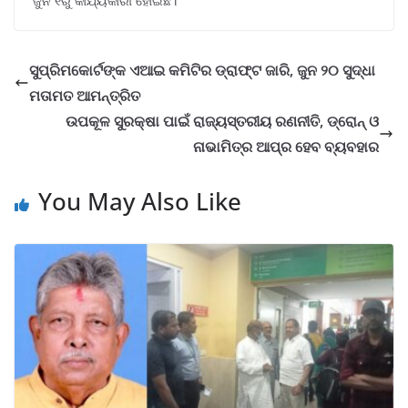
ଜୁନ ୧ରୁ କାର୍ଯ୍ୟକାରୀ ହୋଇଛି।
ସୁପ୍ରିମକୋର୍ଟଙ୍କ ଏଆଇ କମିଟିର ଡ୍ରାଫ୍ଟ ଜାରି, ଜୁନ ୨୦ ସୁଦ୍ଧା
ମତାମତ ଆମନ୍ତ୍ରିତ
ଉପକୂଳ ସୁରକ୍ଷା ପାଇଁ ରାଜ୍ୟସ୍ତରୀୟ ରଣନୀତି, ଡ୍ରୋନ୍ ଓ
ନାଭାମିତ୍ର ଆପ୍‌ର ହେବ ବ୍ୟବହାର
You May Also Like