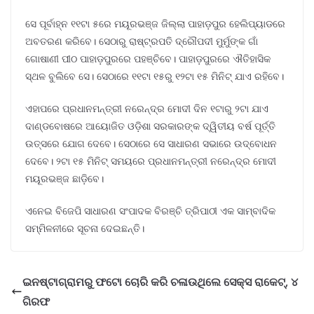
ସେ ପୂର୍ବାହ୍ନ ୧୧ଟା ୫ରେ ମୟୂରଭଞ୍ଜ ଜିଲ୍ଲା ପାହାଡ଼ପୁର ହେଲିପ୍ୟାଡରେ
ଅବତରଣ କରିବେ। ସେଠାରୁ ରାଷ୍ଟ୍ରପତି ଦ୍ରୌପଦୀ ମୁର୍ମୁଙ୍କ ଗାଁ
ଗୋଷାଣୀ ପୀଠ ପାହାଡ଼ପୁରରେ ପହଞ୍ଚିବେ। ପାହାଡ଼ପୁରରେ ଐତିହାସିକ
ସ୍ଥଳ ବୁଲିବେ ସେ। ସେଠାରେ ୧୧ଟା ୧୫ରୁ ୧୨ଟା ୧୫ ମିନିଟ୍ ଯାଏ ରହିବେ।
ଏହାପରେ ପ୍ରଧାନମନ୍ତ୍ରୀ ନରେନ୍ଦ୍ର ମୋଦୀ ଦିନ ୧ଟାରୁ ୨ଟା ଯାଏ
ଦାଣ୍ଡବୋଷରେ ଆୟୋଜିତ ଓଡ଼ିଶା ସରକାରଙ୍କ ଦ୍ୱିତୀୟ ବର୍ଷ ପୂର୍ତ୍ତି
ଉତ୍ସରେ ଯୋଗ ଦେବେ। ସେଠାରେ ସେ ସାଧାରଣ ସଭାରେ ଉଦ୍ବୋଧନ
ଦେବେ। ୨ଟା ୧୫ ମିନିଟ୍ ସମୟରେ ପ୍ରଧାନମନ୍ତ୍ରୀ ନରେନ୍ଦ୍ର ମୋଦୀ
ମୟୂରଭଞ୍ଜ ଛାଡ଼ିବେ।
ଏନେଇ ବିଜେପି ସାଧାରଣ ସଂପାଦକ ବିରଞ୍ଚି ତ୍ରିପାଠୀ ଏକ ସାମ୍ବାଦିକ
ସମ୍ମିଳନୀରେ ସୂଚନା ଦେଇଛନ୍ତି।
ଇନଷ୍ଟାଗ୍ରାମରୁ ଫଟୋ ଚୋରି କରି ଚଳାଉଥିଲେ ସେକ୍ସ ରାକେଟ୍, ୪
ଗିରଫ