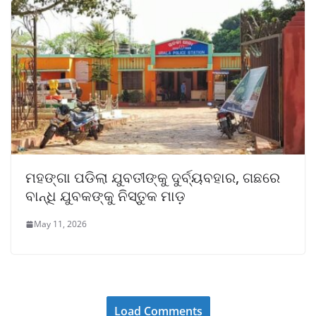
ମହଙ୍ଗା ପଡିଲା ଯୁବତୀଙ୍କୁ ଦୁର୍ବ୍ୟବହାର, ଗଛରେ
ବାନ୍ଧି ଯୁବକଙ୍କୁ ନିସ୍ତୁକ ମାଡ଼
May 11, 2026
Load Comments