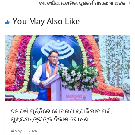
୧୩ ବର୍ଷୀୟା ନାବାଳିକା ଦୁଷ୍କର୍ମ ମାମଲା: ୩ ଅଟକ
You May Also Like
୭୫ ବର୍ଷ ପୂର୍ତ୍ତିରେ ସୋମନାଥ ସ୍ବାଭିମାନ ପର୍ବ,
ମୁଖ୍ୟମନ୍ତ୍ରୀଙ୍କ ବିକାଶ ଘୋଷଣା
May 11, 2026