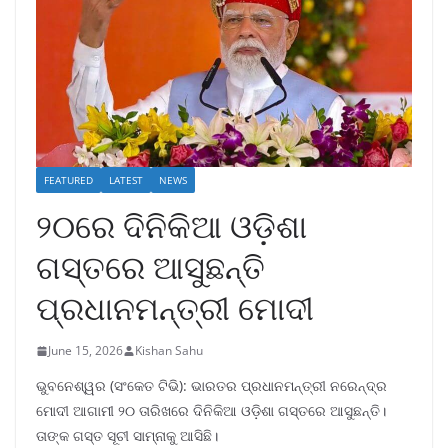
FEATURED
LATEST
NEWS
୨୦ରେ ଦିନିକିଆ ଓଡ଼ିଶା
ଗସ୍ତରେ ଆସୁଛନ୍ତି
ପ୍ରଧାନମନ୍ତ୍ରୀ ମୋଦୀ
June 15, 2026
Kishan Sahu
ଭୁବନେଶ୍ୱର (ସଂକେତ ଟିଭି): ଭାରତର ପ୍ରଧାନମନ୍ତ୍ରୀ ନରେନ୍ଦ୍ର
ମୋଦୀ ଆଗାମୀ ୨୦ ତାରିଖରେ ଦିନିକିଆ ଓଡ଼ିଶା ଗସ୍ତରେ ଆସୁଛନ୍ତି।
ତାଙ୍କ ଗସ୍ତ ସୂଚୀ ସାମ୍ନାକୁ ଆସିଛି।