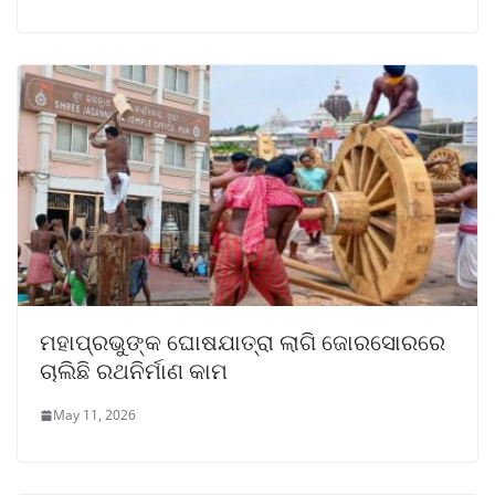
ମହାପ୍ରଭୁଙ୍କ ଘୋଷଯାତ୍ରା ଲାଗି ଜୋରସୋରରେ
ଚାଲିଛି ରଥନିର୍ମାଣ କାମ
May 11, 2026