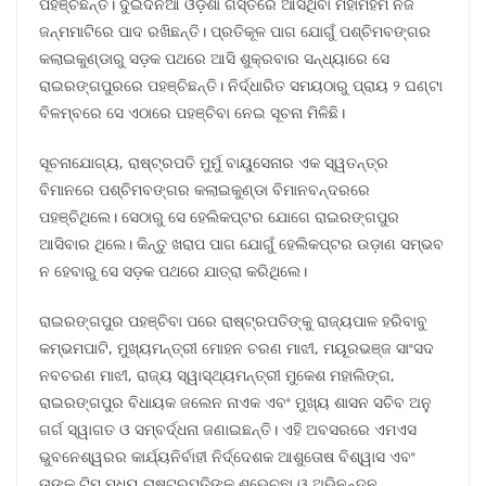
ପହଞ୍ଚିଛନ୍ତି। ଦୁଇଦିନିଆ ଓଡ଼ିଶା ଗସ୍ତରେ ଆସିଥିବା ମହାମହିମ ନିଜ
ଜନ୍ମମାଟିରେ ପାଦ ରଖିଛନ୍ତି। ପ୍ରତିକୂଳ ପାଗ ଯୋଗୁଁ ପଶ୍ଚିମବଙ୍ଗର
କଲାଇକୁଣ୍ଡାରୁ ସଡ଼କ ପଥରେ ଆସି ଶୁକ୍ରବାର ସନ୍ଧ୍ୟାରେ ସେ
ରାଇରଙ୍ଗପୁରରେ ପହଞ୍ଚିଛନ୍ତି। ନିର୍ଦ୍ଧାରିତ ସମୟଠାରୁ ପ୍ରାୟ ୨ ଘଣ୍ଟା
ବିଳମ୍ବରେ ସେ ଏଠାରେ ପହଞ୍ଚିବା ନେଇ ସୂଚନା ମିଳିଛି।
ସୂଚନାଯୋଗ୍ୟ, ରାଷ୍ଟ୍ରପତି ମୁର୍ମୁ ବାୟୁସେନାର ଏକ ସ୍ୱତନ୍ତ୍ର
ବିମାନରେ ପଶ୍ଚିମବଙ୍ଗର କଲାଇକୁଣ୍ଡା ବିମାନବନ୍ଦରରେ
ପହଞ୍ଚିଥିଲେ। ସେଠାରୁ ସେ ହେଲିକପ୍ଟର ଯୋଗେ ରାଇରଙ୍ଗପୁର
ଆସିବାର ଥିଲେ। କିନ୍ତୁ ଖରାପ ପାଗ ଯୋଗୁଁ ହେଲିକପ୍ଟର ଉଡ଼ାଣ ସମ୍ଭବ
ନ ହେବାରୁ ସେ ସଡ଼କ ପଥରେ ଯାତ୍ରା କରିଥିଲେ।
ରାଇରଙ୍ଗପୁର ପହଞ୍ଚିବା ପରେ ରାଷ୍ଟ୍ରପତିଙ୍କୁ ରାଜ୍ୟପାଳ ହରିବାବୁ
କମ୍ଭମପାଟି, ମୁଖ୍ୟମନ୍ତ୍ରୀ ମୋହନ ଚରଣ ମାଝୀ, ମୟୂରଭଞ୍ଜ ସାଂସଦ
ନବଚରଣ ମାଝୀ, ରାଜ୍ୟ ସ୍ୱାସ୍ଥ୍ୟମନ୍ତ୍ରୀ ମୁକେଶ ମହାଲିଙ୍ଗ,
ରାଇରଙ୍ଗପୁର ବିଧାୟକ ଜଲେନ ନାଏକ ଏବଂ ମୁଖ୍ୟ ଶାସନ ସଚିବ ଅନୁ
ଗର୍ଗ ସ୍ୱାଗତ ଓ ସମ୍ବର୍ଦ୍ଧନା ଜଣାଇଛନ୍ତି। ଏହି ଅବସରରେ ଏମଏସ
ଭୁବନେଶ୍ୱରର କାର୍ଯ୍ୟନିର୍ବାହୀ ନିର୍ଦ୍ଦେଶକ ଆଶୁତୋଷ ବିଶ୍ୱାସ ଏବଂ
ତାଙ୍କ ଟିମ୍ ମଧ୍ୟ ରାଷ୍ଟ୍ରପତିଙ୍କୁ ଶୁଭେଚ୍ଛା ଓ ଅଭିନନ୍ଦନ