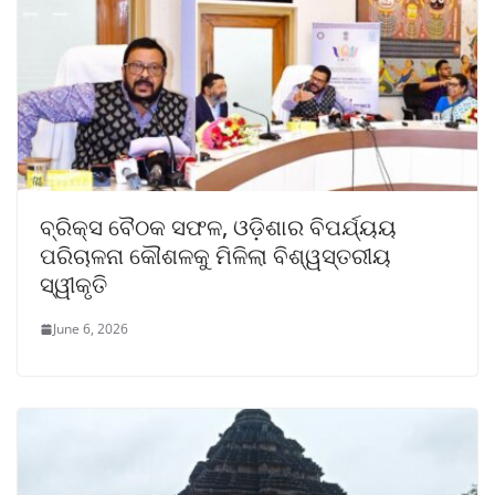
ବ୍ରିକ୍ସ ବୈଠକ ସଫଳ, ଓଡ଼ିଶାର ବିପର୍ଯ୍ୟୟ
ପରିଚାଳନା କୌଶଳକୁ ମିଳିଲା ବିଶ୍ୱସ୍ତରୀୟ
ସ୍ୱୀକୃତି
June 6, 2026