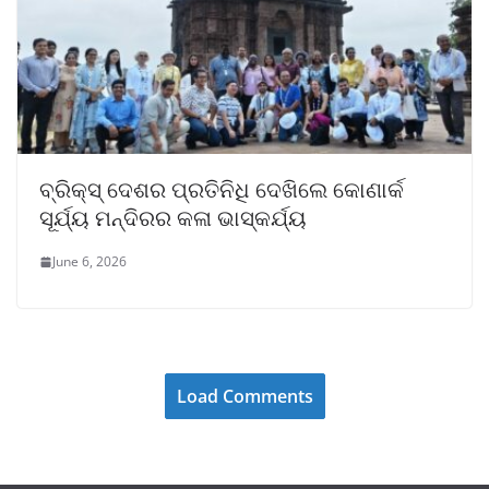
ବ୍ରିକ୍ସ୍ ଦେଶର ପ୍ରତିନିଧି ଦେଖିଲେ କୋଣାର୍କ
ସୂର୍ଯ୍ୟ ମନ୍ଦିରର କଳା ଭାସ୍କର୍ଯ୍ୟ
June 6, 2026
Load Comments