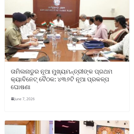
ତାମିଲନାଡୁର ନୂଆ ମୁଖ୍ୟମନ୍ତ୍ରୀଙ୍କ ପ୍ରଥମ
କ୍ୟାବିନେଟ୍ ବୈଠକ: ୪୩୬ଟି ନୂଆ ପ୍ରକଳ୍ପ
ଘୋଷଣା
June 7, 2026