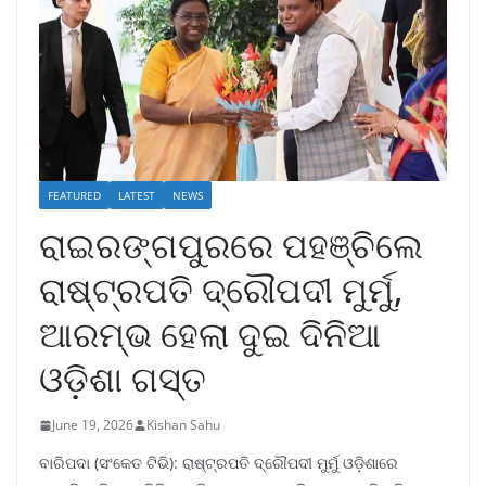
FEATURED
LATEST
NEWS
ରାଇରଙ୍ଗପୁରରେ ପହଞ୍ଚିଲେ
ରାଷ୍ଟ୍ରପତି ଦ୍ରୌପଦୀ ମୁର୍ମୁ,
ଆରମ୍ଭ ହେଲା ଦୁଇ ଦିନିଆ
ଓଡ଼ିଶା ଗସ୍ତ
June 19, 2026
Kishan Sahu
ବାରିପଦା (ସଂକେତ ଟିଭି): ରାଷ୍ଟ୍ରପତି ଦ୍ରୌପଦୀ ମୁର୍ମୁ ଓଡ଼ିଶାରେ