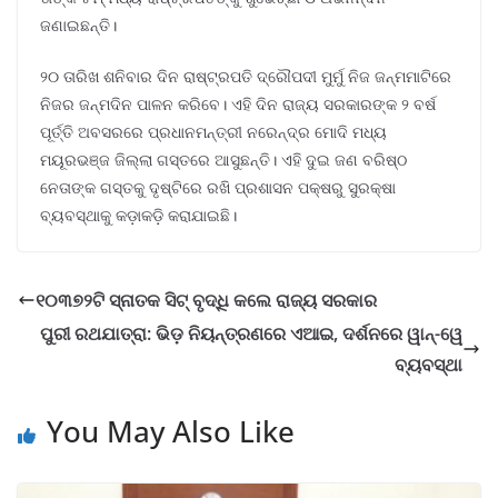
ଜଣାଇଛନ୍ତି।
୨୦ ତାରିଖ ଶନିବାର ଦିନ ରାଷ୍ଟ୍ରପତି ଦ୍ରୌପଦୀ ମୁର୍ମୁ ନିଜ ଜନ୍ମମାଟିରେ
ନିଜର ଜନ୍ମଦିନ ପାଳନ କରିବେ। ଏହି ଦିନ ରାଜ୍ୟ ସରକାରଙ୍କ ୨ ବର୍ଷ
ପୂର୍ତ୍ତି ଅବସରରେ ପ୍ରଧାନମନ୍ତ୍ରୀ ନରେନ୍ଦ୍ର ମୋଦି ମଧ୍ୟ
ମୟୂରଭଞ୍ଜ ଜିଲ୍ଲା ଗସ୍ତରେ ଆସୁଛନ୍ତି। ଏହି ଦୁଇ ଜଣ ବରିଷ୍ଠ
ନେତାଙ୍କ ଗସ୍ତକୁ ଦୃଷ୍ଟିରେ ରଖି ପ୍ରଶାସନ ପକ୍ଷରୁ ସୁରକ୍ଷା
ବ୍ୟବସ୍ଥାକୁ କଡ଼ାକଡ଼ି କରାଯାଇଛି।
୧୦୩୭୨ଟି ସ୍ନାତକ ସିଟ୍ ବୃଦ୍ଧି କଲେ ରାଜ୍ୟ ସରକାର
ପୁରୀ ରଥଯାତ୍ରା: ଭିଡ଼ ନିୟନ୍ତ୍ରଣରେ ଏଆଇ, ଦର୍ଶନରେ ୱାନ୍-ୱେ
ବ୍ୟବସ୍ଥା
You May Also Like