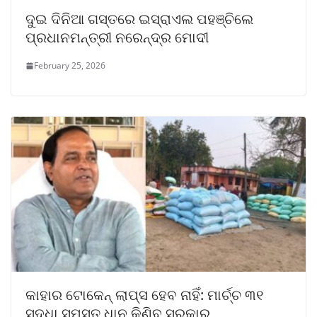
ଦୁଇ ଦିନିଆ ଗସ୍ତରେ ଇସ୍ରାଏଲ ପହଞ୍ଚିଲେ
ପ୍ରଧାନମନ୍ତ୍ରୀ ନରେନ୍ଦ୍ର ମୋଦୀ
February 25, 2026
କାହାର ଟୋକେନ୍ ଲାପ୍ସ ହେବ ନାହିଁ: ମାର୍ଚ୍ଚ ୩୧
ସୁଦ୍ଧା ସମସ୍ତ ଧାନ କିଣିବ ସରକାର