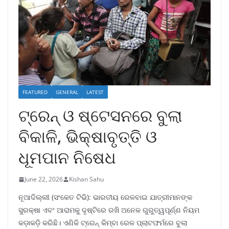
FEATURED
GENERAL
LATEST
ଟ୍ରେନ୍ ଓ ଷ୍ଟେସନରେ ବୁଲା
ବିକାଳି, ଭିକ୍ଷାବୃତ୍ତି ଓ
ଧୂମପାନ ନିଷେଧ
June 22, 2026
Kishan Sahu
ନୂଆଦିଲ୍ଲୀ (ସଂକେତ ଟିଭି): ଭାରତୀୟ ରେଳବାଇ ଯାତ୍ରୀମାନଙ୍କ
ସୁରକ୍ଷା ଏବଂ ଆରାମକୁ ଦୃଷ୍ଟିରେ ରଖି ଅନେକ ଗୁରୁତ୍ୱପୂର୍ଣ୍ଣ ନିୟମ
କଡ଼ାକଡ଼ି କରିଛି। ଏଣିକି ଟ୍ରେନ୍ କିମ୍ବା ରେଳ ପ୍ଲାଟଫର୍ମରେ ବୁଲା