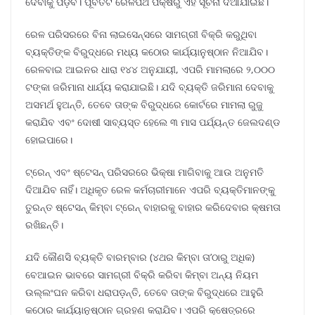
ଦେବାକୁ ପଡ଼ିବ। ପୂର୍ବତଟ ରେଳପଥ ପକ୍ଷରୁ ଏହି ସୂଚନା ଦିଆଯାଇଛି।
ରେଳ ପରିସରରେ ବିନା ଲାଇସେନ୍ସରେ ସାମଗ୍ରୀ ବିକ୍ରି କରୁଥିବା
ବ୍ୟକ୍ତିଙ୍କ ବିରୁଦ୍ଧରେ ମଧ୍ୟ କଠୋର କାର୍ଯ୍ୟାନୁଷ୍ଠାନ ନିଆଯିବ।
ରେଳବାଇ ଆଇନର ଧାରା ୧୪୪ ଅନୁଯାୟୀ, ଏପରି ମାମଲାରେ ୨,୦୦୦
ଟଙ୍କା ଜରିମାନା ଧାର୍ଯ୍ୟ କରାଯାଇଛି। ଯଦି ବ୍ୟକ୍ତି ଜରିମାନା ଦେବାକୁ
ଅସମର୍ଥ ହୁଅନ୍ତି, ତେବେ ତାଙ୍କ ବିରୁଦ୍ଧରେ କୋର୍ଟରେ ମାମଲା ରୁଜୁ
କରାଯିବ ଏବଂ ଦୋଷୀ ସାବ୍ୟସ୍ତ ହେଲେ ୩ ମାସ ପର୍ଯ୍ୟନ୍ତ ଜେଲଦଣ୍ଡ
ହୋଇପାରେ।
ଟ୍ରେନ୍ ଏବଂ ଷ୍ଟେସନ୍ ପରିସରରେ ଭିକ୍ଷା ମାଗିବାକୁ ଆଉ ଅନୁମତି
ଦିଆଯିବ ନାହିଁ। ଅଧିକୃତ ରେଳ କର୍ମଚାରୀମାନେ ଏପରି ବ୍ୟକ୍ତିମାନଙ୍କୁ
ତୁରନ୍ତ ଷ୍ଟେସନ୍ କିମ୍ବା ଟ୍ରେନ୍ ବାହାରକୁ ବାହାର କରିଦେବାର କ୍ଷମତା
ରଖିଛନ୍ତି।
ଯଦି କୌଣସି ବ୍ୟକ୍ତି ବାରମ୍ବାର (୪ଥର କିମ୍ବା ତା’ଠାରୁ ଅଧିକ)
ବେଆଇନ ଭାବରେ ସାମଗ୍ରୀ ବିକ୍ରି କରିବା କିମ୍ବା ଅନ୍ୟ ନିୟମ
ଉଲ୍ଲଂଘନ କରିବା ଧରାପଡ଼ନ୍ତି, ତେବେ ତାଙ୍କ ବିରୁଦ୍ଧରେ ଆହୁରି
କଠୋର କାର୍ଯ୍ୟାନୁଷ୍ଠାନ ଗ୍ରହଣ କରାଯିବ। ଏପରି କ୍ଷେତ୍ରରେ