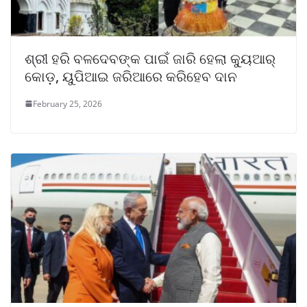
ଶ୍ରୀ ହରି ବଳଦେବଙ୍କ ପାଇଁ ଜାରି ହେଲା କ୍ୟୁଆର୍
କୋଡ଼, ୟୁପିଆଇ ଜରିଆରେ କରିହେବ ଦାନ
February 25, 2026