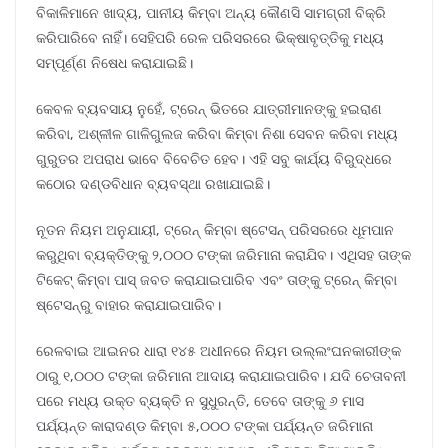
ବିକାଳିମାନେ ଖାଦ୍ୟ, ପାନୀୟ କିମ୍ବା ଅନ୍ୟ କୌଣସି ସାମଗ୍ରୀ ବିକ୍ରି
କରିପାରିବେ ନାହିଁ। ସେହିପରି ରେଳ ପରିସରରେ ଭିକ୍ଷାବୃତ୍ତିକୁ ମଧ୍ୟ
ସମ୍ପୂର୍ଣ୍ଣ ନିଷେଧ କରାଯାଇଛି।
କେବଳ ବ୍ୟବସାୟ ନୁହେଁ, ଟ୍ରେନ୍ ଭିତରେ ଯାତ୍ରୀମାନଙ୍କୁ ହଇରାଣ
କରିବା, ଅଶ୍ଳୀଳ ଗାଳିଗୁଲଜ କରିବା କିମ୍ବା ନିଶା ସେବନ କରିବା ମଧ୍ୟ
ଗୁରୁତର ଅପରାଧ ଭାବେ ବିବେଚିତ ହେବ। ଏହି ସବୁ କାର୍ଯ୍ୟ ବିରୁଦ୍ଧରେ
କଠୋର ଦଣ୍ଡବିଧାନ ବ୍ୟବସ୍ଥା ରଖାଯାଇଛି।
ନୂତନ ନିୟମ ଅନୁଯାୟୀ, ଟ୍ରେନ୍ କିମ୍ବା ଷ୍ଟେସନ୍ ପରିସରରେ ଧୂମପାନ
କରୁଥିବା ବ୍ୟକ୍ତିଙ୍କୁ ୨,୦୦୦ ଟଙ୍କା ଜରିମାନା କରାଯିବ। ଏଥିସହ ତାଙ୍କ
ଟିକେଟ୍ କିମ୍ବା ପାସ୍ ଜବତ କରାଯାଇପାରିବ ଏବଂ ତାଙ୍କୁ ଟ୍ରେନ୍ କିମ୍ବା
ଷ୍ଟେସନ୍ରୁ ବାହାର କରାଯାଇପାରିବ।
ରେଳବାଇ ଆଇନର ଧାରା ୧୪୫ ଅଧୀନରେ ନିୟମ ଉଲ୍ଲଂଘନକାରୀଙ୍କ
ଠାରୁ ୧,୦୦୦ ଟଙ୍କା ଜରିମାନା ଆଦାୟ କରାଯାଇପାରିବ। ଯଦି ଚେତାବନୀ
ପରେ ମଧ୍ୟ ଉକ୍ତ ବ୍ୟକ୍ତି ନ ସୁଧୁରନ୍ତି, ତେବେ ତାଙ୍କୁ ୬ ମାସ
ପର୍ଯ୍ୟନ୍ତ କାରାଦଣ୍ଡ କିମ୍ବା ୫,୦୦୦ ଟଙ୍କା ପର୍ଯ୍ୟନ୍ତ ଜରିମାନା