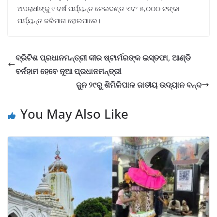
ଅପରାଧୀଙ୍କୁ ୧ ବର୍ଷ ପର୍ଯ୍ୟନ୍ତ ଜେଲଦଣ୍ଡ ଏବଂ ୫,୦୦୦ ଟଙ୍କା
ପର୍ଯ୍ୟନ୍ତ ଜରିମାନା ହୋଇପାରେ।
ବ୍ରିଟିଶ ପ୍ରଧାନମନ୍ତ୍ରୀ କୀର ଷ୍ଟାର୍ମରଙ୍କ ଇସ୍ତଫା, ଆଣ୍ଡି
ବର୍ନହାମ ହେବେ ନୂଆ ପ୍ରଧାନମନ୍ତ୍ରୀ
ଜୁନ ୨୯ରୁ ଶିମିଳିପାଳ ଜାତୀୟ ଉଦ୍ୟାନ ବନ୍ଦ
You May Also Like