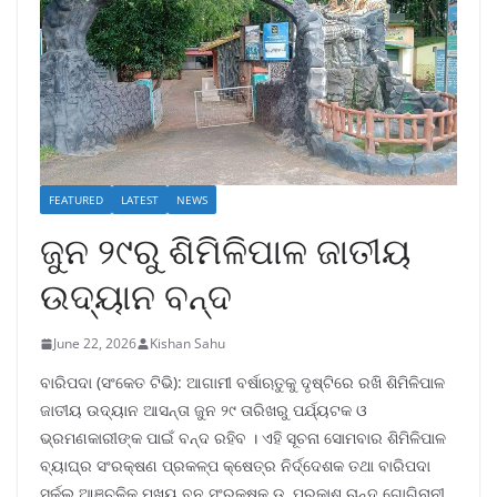
FEATURED
LATEST
NEWS
ଜୁନ ୨୯ରୁ ଶିମିଳିପାଳ ଜାତୀୟ
ଉଦ୍ୟାନ ବନ୍ଦ
June 22, 2026
Kishan Sahu
ବାରିପଦା (ସଂକେତ ଟିଭି): ଆଗାମୀ ବର୍ଷାଋତୁକୁ ଦୃଷ୍ଟିରେ ରଖି ଶିମିଳିପାଳ
ଜାତୀୟ ଉଦ୍ୟାନ ଆସନ୍ତା ଜୁନ ୨୯ ତାରିଖରୁ ପର୍ଯ୍ୟଟକ ଓ
ଭ୍ରମଣକାରୀଙ୍କ ପାଇଁ ବନ୍ଦ ରହିବ । ଏହି ସୂଚନା ସୋମବାର ଶିମିଳିପାଳ
ବ୍ୟାଘ୍ର ସଂରକ୍ଷଣ ପ୍ରକଳ୍ପ କ୍ଷେତ୍ର ନିର୍ଦ୍ଦେଶକ ତଥା ବାରିପଦା
ସର୍କଲ ଆଞ୍ଚଳିକ ମୁଖ୍ୟ ବନ ସଂରକ୍ଷକ ଡ. ପ୍ରକାଶ ଚାନ୍ଦ ଗୋଗିନାନୀ