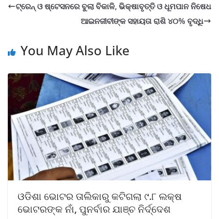
ଟ୍ରେନ୍ ଓ ଷ୍ଟେସନରେ ବୁଲା ବିକାଳି, ଭିକ୍ଷାବୃତ୍ତି ଓ ଧୂମପାନ ନିଷେଧ
ଆଇନଜୀବୀଙ୍କ ସହାୟତା ରାଶି ୪୦% ବୃଦ୍ଧି
You May Also Like
ଓଡିଶା ଭୋଟର ତାଲିକାରୁ କଟିଗଲା ୯.୮ ଲକ୍ଷ
ଭୋଟରଙ୍କ ନାଁ, ପୁନର୍ବାର ଯାଞ୍ଚ ନିର୍ଦ୍ଦେଶ