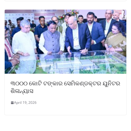
୩୦୦୦ କୋଟି ଟଙ୍କାର ସେମିକଣ୍ଡକ୍ଟର ୟୁନିଟର
ଶିଳାନ୍ୟାସ
April 19, 2026