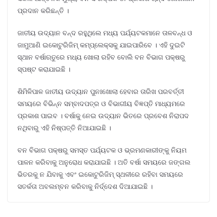
ପ୍ରଦାନ କରିଛନ୍ତି ।
ଜାତୀୟ ଉଦ୍ୟାନ ବନ୍ଦ ରହୁଥିଲେ ମଧ୍ୟ ପର୍ଯ୍ୟଟକମାନେ ତାଳବନ୍ଧ ଓ
ଜାମୁଆଣି ଇକୋଟୁରିଜିମ୍ କମ୍ପ୍ଲେକ୍ସକୁ ଯାଇପାରିବେ । ଏହି ଦୁଇଟି
ସ୍ଥାନ ବର୍ଷାଋତୁରେ ମଧ୍ୟ ଖୋଲା ରହିବ ବୋଲି ବନ ବିଭାଗ ପକ୍ଷରୁ
ସ୍ପଷ୍ଟ କରାଯାଇଛି ।
ଶିମିଳିପାଳ ଜାତୀୟ ଉଦ୍ୟାନ ପୁନଃଖୋଲା ହେବାର ତାରିଖ ପରବର୍ତ୍ତୀ
ସମୟରେ ବିଭିନ୍ନ ସମ୍ବାଦପତ୍ର ଓ ବିଭାଗୀୟ ବିଜ୍ଞପ୍ତି ମାଧ୍ୟମରେ
ପ୍ରକାଶ ପାଇବ । ବର୍ଷାକୁ ନେଇ ଉଦ୍ୟାନ ଭିତରେ ପ୍ରବେଶ ନିରାପଦ
ନଥିବାରୁ ଏହି ନିଷ୍ପତ୍ତି ନିଆଯାଇଛି ।
ବନ ବିଭାଗ ପକ୍ଷରୁ ସମସ୍ତ ପର୍ଯ୍ୟଟକ ଓ ଭ୍ରମଣକାରୀଙ୍କୁ ନିୟମ
ପାଳନ କରିବାକୁ ଅନୁରୋଧ କରାଯାଇଛି । ଅତି ବର୍ଷା ସମୟରେ ଜଙ୍ଗଲ
ଭିତରକୁ ନ ଯିବାକୁ ଏବଂ ଇକୋଟୁରିଜିମ୍ ସ୍ଥଳୀରେ ରହିବା ସମୟରେ
ସତର୍କତା ଅବଲମ୍ବନ କରିବାକୁ ନିର୍ଦ୍ଦେଶ ଦିଆଯାଇଛି ।