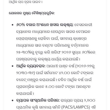
ଆର୍ଥିକ ଚାପ ହ୍ରାସ ପାଇବ।
ଯୋଜନାର ମୁଖ୍ୟ ବୈଶିଷ୍ଟ୍ୟଗୁଡ଼ିକ:
୬୦% ବଜାର ଅଂଶଧନ ହାସଲ ଲକ୍ଷ୍ୟ:
ବେସରକାରୀ
ଚ୍ୟାନେଲ ମାଧ୍ୟମରେ ହେଉଥିବା ସାରର ବେଆଇନ
ଚୋରାଚାଲାଣକୁ ରୋକିବା ପାଇଁ, ସମବାୟ କ୍ଷେତ୍ର
ମାଧ୍ୟମରେ ସାର ବଣ୍ଟନ ପରିମାଣକୁ ବର୍ତ୍ତମାନର
୨୫-୩୦%ରୁ ବୃଦ୍ଧି କରି ଖରିଫ ୨୦୨୬ ସୁଦ୍ଧା ୬୦%ରେ
ପହଞ୍ଚାଇବାକୁ ଲକ୍ଷ୍ୟ ଧାର୍ଯ୍ୟ କରାଯାଇଛି।
ଆର୍ଥିକ ବ୍ୟୟବରାଦ:
ଆଗାମୀ ପାଞ୍ଚ ବର୍ଷ (୨୦୨୬-୨୭ରୁ
୨୦୩୦-୩୧) ପାଇଁ ସର୍ବମୋଟ ୪୨.୦୦ କୋଟି ଟଙ୍କାର
ବଜେଟ୍ ମଞ୍ଜୁର କରାଯାଇଛି। ଚଳିତ ଆର୍ଥିକ ବର୍ଷ ପାଇଁ
ପ୍ରାରମ୍ଭିକ ଭାବେ ୫.୦୦ କୋଟି ଟଙ୍କା ଆବଣ୍ଟନ
କରାଯାଇଛି।
ବ୍ୟାପକ ସାଂସ୍ଥାନିକ ପରିସର:
ରାଜ୍ୟର ପ୍ରାୟ ୨,୭୦୦
ପ୍ରାଥମିକ କୃଷି ସମବାୟ ସମିତି (PACS/LAMPCS) ଏହି