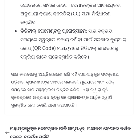
ଯୋଜନାରେ ସାମିଲ ହେବେ। ସେମାନଙ୍କର ଆବଶ୍ୟକତା
ଅନୁଯାୟୀ କ୍ୟାଶ୍ କ୍ରେଡିଟ୍ (CC) ସୀମା ନିର୍ଦ୍ଧାରଣ
କରାଯିବ।
ଡିଜିଟାଲ୍ ପେମେଣ୍ଟକୁ ପ୍ରୋତ୍ସାହନ:
ସାର ବିକ୍ରୟ
ସମୟରେ ସ୍ୱଚ୍ଛତା ବଜାୟ ରଖିବା ପାଇଁ ସରକାର କ୍ୟୁଆର୍
କୋଡ୍ (QR Code) ମାଧ୍ୟମରେ ଡିଜିଟାଲ୍ କାରବାରକୁ
ସକ୍ରିୟ ଭାବେ ପ୍ରୋତ୍ସାହିତ କରିବେ।
ସାର କାରବାରକୁ ଆଧୁନିକୀକରଣ କରି ଏହି ଚାଷୀ-ଅନୁକୂଳ ପଦକ୍ଷେପ
ଓଡ଼ିଶାର କୃଷକମାନଙ୍କ ପାଖରେ ସରକାରୀ ମୂଲ୍ୟରେ ଏବଂ ସଠିକ୍
ସମୟରେ ସାର ପହଞ୍ଚାଇବା ନିଶ୍ଚିତ କରିବ। ଏହା ଦ୍ୱାରା କୃଷି
କ୍ଷେତ୍ରରେ ଉତ୍ପାଦନ ବୃଦ୍ଧି ସହ ଚାଷୀମାନଙ୍କ ଆର୍ଥିକ ସ୍ୱାର୍ଥ
ସୁରକ୍ଷିତ ହେବ ବୋଲି ଆଶା କରାଯାଉଛି।
ମହାପ୍ରଭୁଙ୍କ ଦେବସ୍ନାନ ନୀତି ସମ୍ପନ୍ନ, ଗଜାନନ ବେଶରେ ଦର୍ଶନ
ଦେଲେ ଚତୁର୍ଦ୍ଧାମୂର୍ତ୍ତି