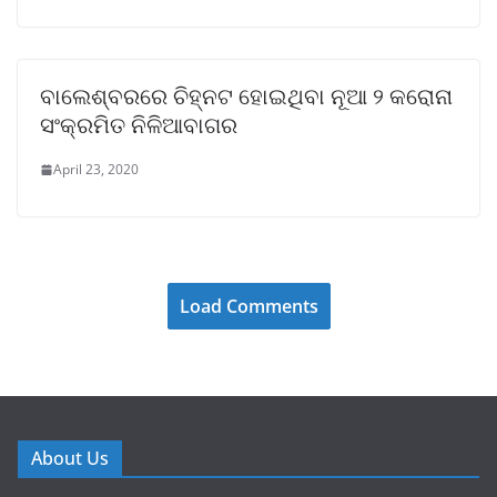
ବାଲେଶ୍ବରରେ ଚିହ୍ନଟ ହୋଇଥିବା ନୂଆ ୨ କରୋନା
ସଂକ୍ରମିତ ନିଳିଆବାଗର
April 23, 2020
Load Comments
About Us