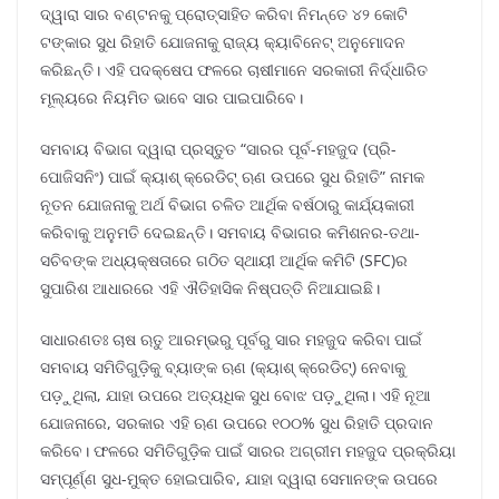
ଦ୍ୱାରା ସାର ବଣ୍ଟନକୁ ପ୍ରୋତ୍ସାହିତ କରିବା ନିମନ୍ତେ ୪୨ କୋଟି
ଟଙ୍କାର ସୁଧ ରିହାତି ଯୋଜନାକୁ ରାଜ୍ୟ କ୍ୟାବିନେଟ୍ ଅନୁମୋଦନ
କରିଛନ୍ତି। ଏହି ପଦକ୍ଷେପ ଫଳରେ ଚାଷୀମାନେ ସରକାରୀ ନିର୍ଦ୍ଧାରିତ
ମୂଲ୍ୟରେ ନିୟମିତ ଭାବେ ସାର ପାଇପାରିବେ।
ସମବାୟ ବିଭାଗ ଦ୍ୱାରା ପ୍ରସ୍ତୁତ “ସାରର ପୂର୍ବ-ମହଜୁଦ (ପ୍ରି-
ପୋଜିସନିଂ) ପାଇଁ କ୍ୟାଶ୍ କ୍ରେଡିଟ୍ ଋଣ ଉପରେ ସୁଧ ରିହାତି” ନାମକ
ନୂତନ ଯୋଜନାକୁ ଅର୍ଥ ବିଭାଗ ଚଳିତ ଆର୍ଥିକ ବର୍ଷଠାରୁ କାର୍ଯ୍ୟକାରୀ
କରିବାକୁ ଅନୁମତି ଦେଇଛନ୍ତି। ସମବାୟ ବିଭାଗର କମିଶନର-ତଥା-
ସଚିବଙ୍କ ଅଧ୍ୟକ୍ଷତାରେ ଗଠିତ ସ୍ଥାୟୀ ଆର୍ଥିକ କମିଟି (SFC)ର
ସୁପାରିଶ ଆଧାରରେ ଏହି ଐତିହାସିକ ନିଷ୍ପତ୍ତି ନିଆଯାଇଛି।
ସାଧାରଣତଃ ଚାଷ ଋତୁ ଆରମ୍ଭରୁ ପୂର୍ବରୁ ସାର ମହଜୁଦ କରିବା ପାଇଁ
ସମବାୟ ସମିତିଗୁଡ଼ିକୁ ବ୍ୟାଙ୍କ ଋଣ (କ୍ୟାଶ୍ କ୍ରେଡିଟ୍) ନେବାକୁ
ପଡ଼ୁଥିଲା, ଯାହା ଉପରେ ଅତ୍ୟଧିକ ସୁଧ ବୋଝ ପଡ଼ୁଥିଲା। ଏହି ନୂଆ
ଯୋଜନାରେ, ସରକାର ଏହି ଋଣ ଉପରେ ୧୦୦% ସୁଧ ରିହାତି ପ୍ରଦାନ
କରିବେ। ଫଳରେ ସମିତିଗୁଡ଼ିକ ପାଇଁ ସାରର ଅଗ୍ରୀମ ମହଜୁଦ ପ୍ରକ୍ରିୟା
ସମ୍ପୂର୍ଣ୍ଣ ସୁଧ-ମୁକ୍ତ ହୋଇପାରିବ, ଯାହା ଦ୍ୱାରା ସେମାନଙ୍କ ଉପରେ