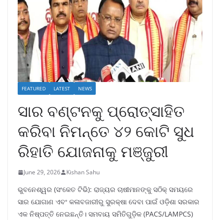
FEATURED
LATEST
NEWS
ସାର ବଣ୍ଟନକୁ ପ୍ରୋତ୍ସାହିତ
କରିବା ନିମନ୍ତେ ୪୨ କୋଟି ସୁଧ
ରିହାତି ଯୋଜନାକୁ ମଞ୍ଜୁରୀ
June 29, 2026
Kishan Sahu
ଭୁବନେଶ୍ୱର (ସଂକେତ ଟିଭି): ରାଜ୍ୟର ଚାଷୀମାନଙ୍କୁ ସଠିକ୍ ସମୟରେ
ସାର ଯୋଗାଣ ଏବଂ କଳାବଜାରୀରୁ ସୁରକ୍ଷା ଦେବା ପାଇଁ ଓଡ଼ିଶା ସରକାର
ଏକ ନିଷ୍ପତ୍ତି ନେଇଛନ୍ତି। ସମବାୟ ସମିତିଗୁଡ଼ିକ (PACS/LAMPCS)