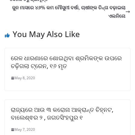
ଜୁନ ମାସରେ ୪୬% କମ ମୌସୁମୀ ବର୍ଷା, ଚାଷୀଙ୍କ ଚିନ୍ତା ବଢ଼ାଇଲା
ଏଲନିନୋ
You May Also Like
ରେଳ ଧାରଣାରେ ଶୋଇଥିବା ଶ୍ରମିକଙ୍କ ଉପରେ
ଚଢ଼ିଗଲା ଟ୍ରେନ, ୧୬ ମୃତ
May 8, 2020
ରାଜ୍ୟରେ ଆଉ ୩ କରୋନା ଆକ୍ରାନ୍ତ ଚିହ୍ନଟ,
ବାଲେଶ୍ଵର ୨ , ଜଗତସିଂହପୁର ୧
May 7, 2020