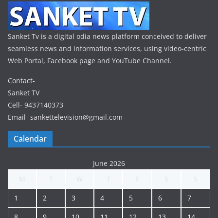
Sanket Tv is a digital odia news platform conceived to deliver
seamless news and information services, using video-centric
Web Portal, Facebook page and YouTube Channel.
Contact-
Sanket TV
Cell- 9437140373
Email- sankettelevision@gmail.com
Calendar
June 2026
M
T
W
T
F
S
S
1
2
3
4
5
6
7
8
9
10
11
12
13
14