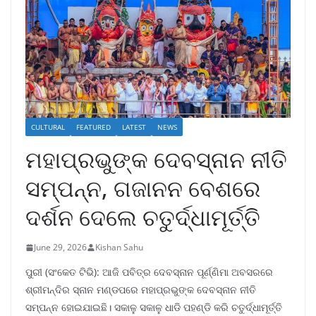
CULTURAL
FEATURED
LATEST
NEWS
ମହାପ୍ରଭୁଙ୍କ ଦେବସ୍ନାନ ନୀତି
ସମ୍ପନ୍ନ, ଗଜାନନ ବେଶରେ
ଦର୍ଶନ ଦେଲେ ଚତୁର୍ଦ୍ଧାମୂର୍ତ୍ତି
June 29, 2026
Kishan Sahu
ପୁରୀ (ସଂକେତ ଟିଭି): ଆଜି ପବିତ୍ର ଦେବସ୍ନାନ ପୂର୍ଣ୍ଣିମା ଅବସରରେ
ଶ୍ରୀମନ୍ଦିର ସ୍ନାନ ମଣ୍ଡପରେ ମହାପ୍ରଭୁଙ୍କ ଦେବସ୍ନାନ ନୀତି
ସମ୍ପନ୍ନ ହୋଇଯାଇଛି। ସକାଳୁ ସକାଳୁ ଧାଡି ପହଣ୍ଡି କରି ଚତୁର୍ଦ୍ଧାମୂର୍ତ୍ତି