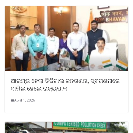
ଆରମ୍ଭ ହେଲା ଡିଜିଟାଲ ଜନଗଣନା, ସ୍ଵଗଣନାରେ
ସାମିଲ ହେଲେ ରାଜ୍ୟପାଳ
April 1, 2026