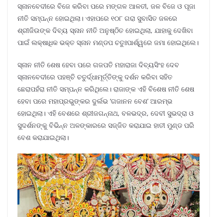
ସ୍ନାନବେଦୀରେ ବିଜେ କରିବା ପରେ ମଙ୍ଗଳ ଆଳତୀ, ଜଳ ବିଜେ ଓ ପୂଜା
ନୀତି ସମ୍ପନ୍ନ ହୋଇଥିଲା। ଏହାପରେ ୧୦୮ ଗରା ସୁବାସିତ ଜଳରେ
ଶ୍ରୀଜିଉଙ୍କ ଦିବ୍ୟ ସ୍ନାନ ନୀତି ଅନୁଷ୍ଠିତ ହୋଇଥିଲା, ଯାହାକୁ ଦେଖିବା
ପାଇଁ ଲକ୍ଷାଧିକ ଭକ୍ତ ସ୍ନାନ ମଣ୍ଡପ ଚତୁଃପାର୍ଶ୍ୱରେ ଜମା ହୋଇଥିଲେ।
ସ୍ନାନ ନୀତି ଶେଷ ହେବା ପରେ ଗଜପତି ମହାରାଜା ଦିବ୍ୟସିଂହ ଦେବ
ସ୍ନାନବେଦୀରେ ପହଞ୍ଚି ଚତୁର୍ଦ୍ଧାମୂର୍ତ୍ତିଙ୍କୁ ଦର୍ଶନ କରିବା ସହିତ
ଛେରାପହଁରା ନୀତି ସମ୍ପନ୍ନ କରିଥିଲେ। ରାଜାଙ୍କ ଏହି ବିଶେଷ ନୀତି ଶେଷ
ହେବା ପରେ ମହାପ୍ରଭୁଙ୍କର ଦୁର୍ଲଭ ‘ଗଜାନନ ବେଶ’ ଆରମ୍ଭ
ହୋଇଥିଲା। ଏହି ବେଶରେ ଶ୍ରୀଜଗନ୍ନାଥ, ବଳଭଦ୍ର, ଦେବୀ ସୁଭଦ୍ରା ଓ
ସୁଦର୍ଶନଙ୍କୁ ବିଭିନ୍ନ ଅଳଙ୍କାରରେ ସଜ୍ଜିତ କରାଯାଇ ହାତୀ ମୁଣ୍ଡ ପରି
ବେଶ କରାଯାଇଥିଲା।