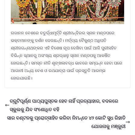
ଗଜାନନ ବେଶରେ ଚତୁର୍ଦ୍ଧାମୂର୍ତ୍ତି ଶ୍ରୀମନ୍ଦିରର ସ୍ନାନ ମଣ୍ଡପରେ
ଭକ୍ତମାନଙ୍କୁ ଦର୍ଶନ ଦେଉଛନ୍ତି। ମର୍ତ୍ତ୍ୟ ବୈକୁଣ୍ଠ ଅଧିପତି
ଶ୍ରୀଜଗନ୍ନାଥଙ୍କର ଏହି ବିଶେଷ ରୂପ ଦେଖିବା ପାଇଁ ଆଜି ପୁରୀସହିତ
ବିଭିନ୍ନ ସ୍ଥାନରୁ ଅସଂଖ୍ୟ ଶ୍ରଦ୍ଧାଳୁ ସ୍ନାନ ମଣ୍ଡପକୁ ଆକର୍ଷିତ
ହୋଇଛନ୍ତି। ସମସ୍ତ ନୀତି ଶୃଙ୍ଖଳାବଦ୍ଧ ଭାବରେ ସମ୍ପନ୍ନ ହେବା ପରେ
ଆଗାମୀ ଅନ୍ୟ ବେଶ ଓ ରଥଯାତ୍ରା ପାଇଁ ପ୍ରସ୍ତୁତି ଆରମ୍ଭ
ହୋଇଯାଇଛି।
ତ୍ରୁଟିପୂର୍ଣ୍ଣ ପାଠ୍ୟପୁସ୍ତକ ହେବ ନାହିଁ ପ୍ରତ୍ୟାହାର, ବଦଳରେ
ସ୍କୁଲକୁ ଯିବ ସଂଶୋଧିତ ବହି
ସାର ବଣ୍ଟନକୁ ପ୍ରୋତ୍ସାହିତ କରିବା ନିମନ୍ତେ ୪୨ କୋଟି ସୁଧ ରିହାତି
ଯୋଜନାକୁ ମଞ୍ଜୁରୀ