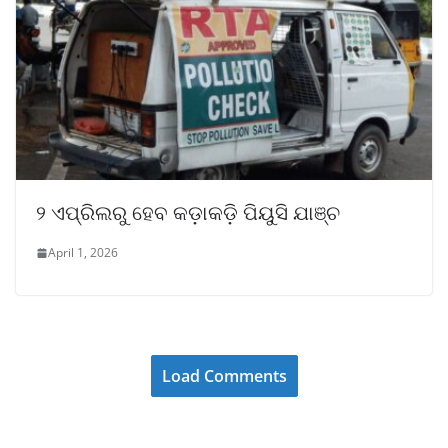
୨ ଏପ୍ରିଲରୁ ହେବ କଡ଼ାକଡ଼ି ପିୟୁସି ଯାଞ୍ଚ
April 1, 2026
Load Comments