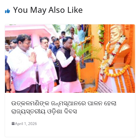
You May Also Like
ଉତ୍କଳମଣିଙ୍କ ଜନ୍ମସ୍ଥାନରେ ପାଳନ ହେଲା
ରାଜ୍ୟସ୍ତରୀୟ ଓଡ଼ିଶା ଦିବସ
April 1, 2026