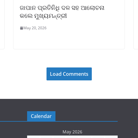
ଜାପାନ ପ୍ରତିନିଧି ଦଳ ସହ ଆଲୋଚନା
କଲେ ମୁଖ୍ୟମନ୍ତ୍ରୀ
May 20, 2026
Load Comments
Calendar
May 2026