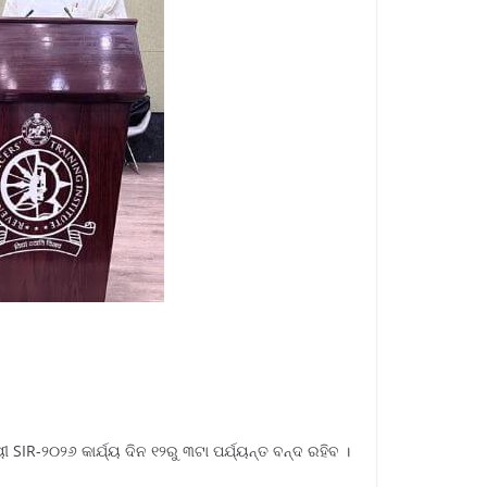
ୟୀ SIR-୨୦୨୬ କାର୍ଯ୍ୟ ଦିନ ୧୨ରୁ ୩ଟା ପର୍ଯ୍ୟନ୍ତ ବନ୍ଦ ରହିବ ।