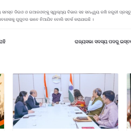
ମସ୍ତ ଡିଇଓ ଓ ଇଆରଓଙ୍କୁ ସ୍ୱାସ୍ଥ୍ୟ ବିଭାଗ ସହ ସମନ୍ୱୟ ରଖି ଜରୁରୀ ପ୍ରସ୍ତୁତି ସୁ
ଅବହେଳାକୁ ଗୁରୁତର ଭାବେ ନିଆଯିବ ବୋଲି ସତର୍କ କରାଯାଇଛି ।
ାହି
ରାଜ୍ୟସଭା ସଦସ୍ୟ ପଦରୁ ଇସ୍ତଫ