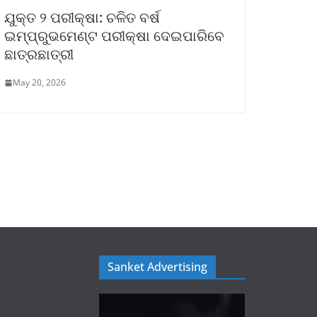
ଯୁକ୍ତ ୨ ପରୀକ୍ଷା: ଚଳିତ ବର୍ଷ
ଇମ୍ପ୍ରୁଭମେଣ୍ଟ ପରୀକ୍ଷା ଦେଇପାରିବେ
ଛାତ୍ରଛାତ୍ରୀ
May 20, 2026
Sanket Advertising