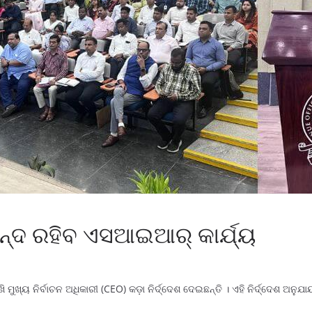
 ବନ୍ଦ ରହିବ ଏସଆଇଆର୍ କାର୍ଯ୍ୟ
ମୁଖ୍ୟ ନିର୍ବାଚନ ଅଧିକାରୀ (CEO) କଡ଼ା ନିର୍ଦ୍ଦେଶ ଦେଇଛନ୍ତି । ଏହି ନିର୍ଦ୍ଦେଶ ଅନୁଯା