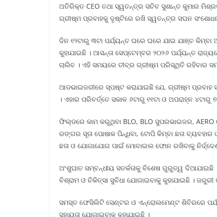
ଅତିରିକ୍ତ CEO ତଥା ସ୍ୱତନ୍ତ୍ର ସଚିବ ସୁଶାନ୍ତ କୁମାର ମିଶ୍
ଗ୍ରୀଷ୍ମ ପ୍ରବାହକୁ ଦୃଷ୍ଟିରେ ରଖି ସ୍ୱତନ୍ତ୍ର ସଘନ ସଂଶୋଧ
ଦିନ ୧୨ଟାରୁ ୩ଟା ପର୍ଯ୍ୟନ୍ତ ଘରେ ଘରେ ଯାଇ ଯାଞ୍ଚ କିମ୍ବା ଅ
କୁହାଯାଇଛି । ଆସନ୍ତା ସେପ୍ଟେମ୍ବର ୨୦୨୬ ପର୍ଯ୍ୟନ୍ତ ରାଜ୍ୟ
ଚାଲିବ । ଏହି ସମୟରେ ତୀବ୍ର ଗ୍ରୀଷ୍ମ ପରିସ୍ଥିତି ରହିବାର ସ
ଆଡଭାଇଜରୀରେ ସ୍ପଷ୍ଟ କରାଯାଇଛି ଯେ, ଗ୍ରୀଷ୍ମ ପ୍ରବାହ ସମ
। ଏହାର ପରିବର୍ତ୍ତେ ସକାଳ ୬ଟାରୁ ୧୧ଟା ଓ ଅପରାହ୍ନ ୪ଟାରୁ
ଫିଲ୍ଡରେ କାମ କରୁଥିବା BLO, BLO ସୁପରଭାଇଜର, AERO ଓ ER
ରଙ୍ଗର ସୂତା ପୋଷାକ ପିନ୍ଧିବା, ଟୋପି କିମ୍ବା ଛତା ବ୍ୟବହାର 
ଛତା ଓ ଯୋଗାଯୋଗ ପାଇଁ ମୋବାଇଲ ଫୋନ ରଖିବାକୁ ନିର୍ଦ୍ଦେଶ 
ଅଂଶୁଘାତ ସମ୍ବନ୍ଧୀୟ ସତର୍କତାକୁ ବିଶେଷ ଗୁରୁତ୍ୱ ଦିଆଯାଇଛି 
ବିଶ୍ରାମ ଓ ଚିକିତ୍ସା ସୁବିଧା ଯୋଗାଇବାକୁ କୁହାଯାଇଛି । ଜରୁରୀ
ସମସ୍ତ ଫେସିଲିଟି ସେଣ୍ଟର ଓ ଏନ୍ରୋଲମେଣ୍ଟ ଶିବିରରେ ପର୍ଯ୍ୟାପ
ସହାୟତା ଯୋଗାଇବାକୁ କୁହାଯାଇଛି ।