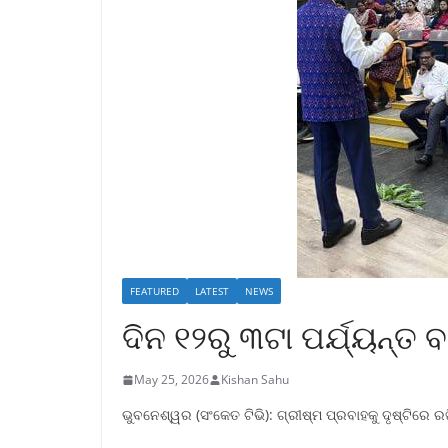
FEATURED
LATEST
NEWS
ଦିନ ୧୨ରୁ ୩ଟା ପର୍ଯ୍ୟନ୍ତ
May 25, 2026
Kishan Sahu
ଭୁବନେଶ୍ୱର (ସଂକେତ ଟିଭି): ଗ୍ରୀଷ୍ମ ପ୍ରବାହକୁ ଦୃଷ୍ଟିରେ ରଖି 