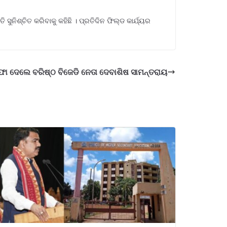
ନିଶ୍ଚିତ କରିବାକୁ କହିଛି । ପ୍ରତିଦିନ ଫିଲ୍ଡ କାର୍ଯ୍ୟର
ା ଦେଲେ ବରିଷ୍ଠ ବିଜେଡି ନେତା ଦେବାଶିଷ ସାମନ୍ତରାୟ