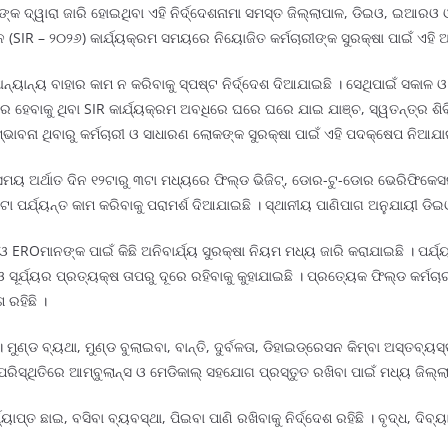
ରଙ୍କ ଦ୍ୱାରା ଜାରି ହୋଇଥିବା ଏହି ନିର୍ଦ୍ଦେଶନାମା ସମସ୍ତ ଜିଲ୍ଲାପାଳ, ଡିଇଓ, ଇଆରଓ
ନ (SIR – ୨୦୨୬) କାର୍ଯ୍ୟକ୍ରମ ସମୟରେ ନିୟୋଜିତ କର୍ମଚାରୀଙ୍କ ସୁରକ୍ଷା ପାଇଁ ଏହି
ନ୍ୟାନ୍ୟ ବାହାର କାମ ନ କରିବାକୁ ସ୍ପଷ୍ଟ ନିର୍ଦ୍ଦେଶ ଦିଆଯାଇଛି । ସେଥିପାଇଁ ସକାଳ ଓ
ରେ ହେବାକୁ ଥିବା SIR କାର୍ଯ୍ୟକ୍ରମ ଅବଧିରେ ଘରେ ଘରେ ଯାଇ ଯାଞ୍ଚ, ସ୍ୱତନ୍ତ୍ର ଶି
ମ୍ଭାବନା ଥିବାରୁ କର୍ମଚାରୀ ଓ ସାଧାରଣ ଲୋକଙ୍କ ସୁରକ୍ଷା ପାଇଁ ଏହି ପଦକ୍ଷେପ ନିଆଯା
ୟ ଅର୍ଥାତ ଦିନ ୧୨ଟାରୁ ୩ଟା ମଧ୍ୟରେ ଫିଲ୍ଡ ଭିଜିଟ୍, ଡୋର-ଟୁ-ଡୋର ଭେରିଫିକେସନ 
 ୭ଟା ପର୍ଯ୍ୟନ୍ତ କାମ କରିବାକୁ ପରାମର୍ଶ ଦିଆଯାଇଛି । ସ୍ଥାନୀୟ ପାଣିପାଗ ଅନୁଯାୟୀ
Oମାନଙ୍କ ପାଇଁ କିଛି ଅନିବାର୍ଯ୍ୟ ସୁରକ୍ଷା ନିୟମ ମଧ୍ୟ ଜାରି କରାଯାଇଛି । ପର୍ଯ୍ୟ
ଓ ସୂର୍ଯ୍ୟର ପ୍ରତ୍ୟକ୍ଷ ତାପରୁ ଦୂରେ ରହିବାକୁ କୁହାଯାଇଛି । ପ୍ରତ୍ୟେକ ଫିଲ୍ଡ କର୍
ରହିଛି ।
। ମୁଣ୍ଡ ବ୍ୟଥା, ମୁଣ୍ଡ ବୁଲାଇବା, ବାନ୍ତି, ଦୁର୍ବଳତା, ଡିହାଇଡ୍ରେସନ କିମ୍ବା ଅସ୍ତ
 ପରିସ୍ଥିତିରେ ଆମ୍ବୁଲାନ୍ସ ଓ ମେଡିକାଲ୍ ସହଯୋଗ ପ୍ରସ୍ତୁତ ରଖିବା ପାଇଁ ମଧ୍ୟ ଜିଲ୍ଲା ପ
୍ତ ଛାଇ, ବସିବା ବ୍ୟବସ୍ଥା, ପିଇବା ପାଣି ରଖିବାକୁ ନିର୍ଦ୍ଦେଶ ରହିଛି । ବୃଦ୍ଧ, ଦିବ୍ୟ