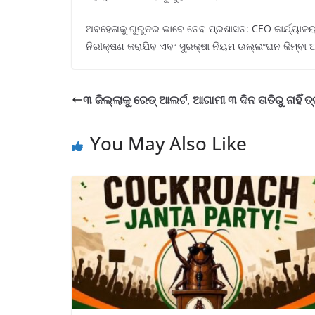
ଅବହେଳାକୁ ଗୁରୁତର ଭାବେ ନେବ ପ୍ରଶାସନ: CEO କାର୍ଯ୍ୟାଳୟ ସ
ନିରୀକ୍ଷଣ କରାଯିବ ଏବଂ ସୁରକ୍ଷା ନିୟମ ଉଲ୍ଲଂଘନ କିମ୍ବା 
୩ ଜିଲ୍ଲାକୁ ରେଡ୍ ଆଲର୍ଟ, ଆଗାମୀ ୩ ଦିନ ତାତିରୁ ନାହିଁ ତ୍ର
You May Also Like