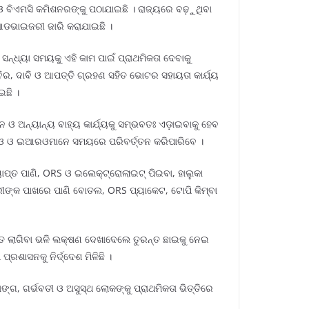
 ଓ ବିଏମସି କମିଶନରଙ୍କୁ ପଠାଯାଇଛି । ରାଜ୍ୟରେ ବଢ଼ୁଥିବା
 ଆଡଭାଇଜରୀ ଜାରି କରାଯାଇଛି ।
 ସନ୍ଧ୍ୟା ସମୟକୁ ଏହି କାମ ପାଇଁ ପ୍ରାଥମିକତା ଦେବାକୁ
ବିର, ଦାବି ଓ ଆପତ୍ତି ଗ୍ରହଣ ସହିତ ଭୋଟର ସହାୟତା କାର୍ଯ୍ୟ
ଇଛି ।
ଓ ଅନ୍ୟାନ୍ୟ ବାହ୍ୟ କାର୍ଯ୍ୟକୁ ସମ୍ଭବତଃ ଏଡ଼ାଇବାକୁ ହେବ
 ଡିଇଓ ଓ ଇଆରଓମାନେ ସମୟରେ ପରିବର୍ତ୍ତନ କରିପାରିବେ ।
ାପ୍ତ ପାଣି, ORS ଓ ଇଲେକ୍ଟ୍ରୋଲାଇଟ୍ ପିଇବା, ହାଲୁକା
ମଚାରୀଙ୍କ ପାଖରେ ପାଣି ବୋତଲ, ORS ପ୍ୟାକେଟ, ଟୋପି କିମ୍ବା
ବ୍ୟସ୍ତ ଲାଗିବା ଭଳି ଲକ୍ଷଣ ଦେଖାଦେଲେ ତୁରନ୍ତ ଛାଇକୁ ନେଇ
୍ରଶାସନକୁ ନିର୍ଦ୍ଦେଶ ମିଳିଛି ।
ାଙ୍ଗ, ଗର୍ଭବତୀ ଓ ଅସୁସ୍ଥ ଲୋକଙ୍କୁ ପ୍ରାଥମିକତା ଭିତ୍ତିରେ