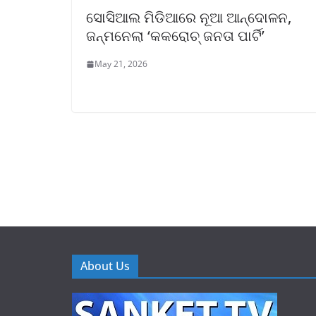
ସୋସିଆଲ ମିଡିଆରେ ନୂଆ ଆନ୍ଦୋଳନ,
ଜନ୍ମନେଲା ‘କକରୋଚ୍ ଜନତା ପାର୍ଟି’
May 21, 2026
About Us