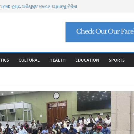
୍ଟ ମାଗିଲେ ଉନ୍ନୟନ କମିଶନର, ସଚିବଙ୍କୁ କଠୋର
ମାମଲା: ମୁଖ୍ୟ ଅଭିଯୁକ୍ତ ମନୋଜ ପାଢ଼ୀଙ୍କୁ ମିଳିଲା
ିଯୁକ୍ତି ଠକେଇ, ମୁଖ୍ୟ ପ୍ରଶାସକଙ୍କ ଦସ୍ତଖତ ଜାଲ୍
େଟ୍ରୋଲ, ସୁପ୍ରିମକୋର୍ଟଙ୍କ ବଡ଼ ନିର୍ଦ୍ଦେଶ
୍କୁ ୮ ଗ୍ରାମ ସୁନା-ଶାଢ଼ୀ, ଏଆଇ ପ୍ରଶିକ୍ଷଣ ପାଇଁ ୫
ା
TICS
CULTURAL
HEALTH
EDUCATION
SPORTS