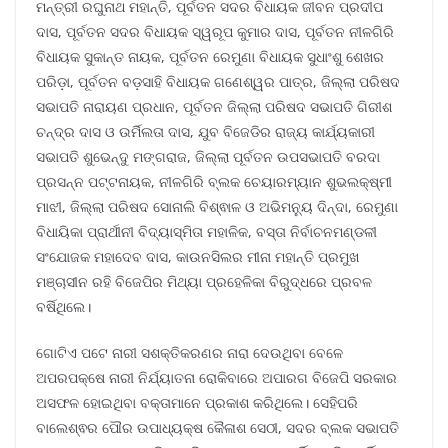
ମନ୍ତ୍ରୀ ରଘୁନାଥ ମହାନ୍ତି, ପୂର୍ବତନ ସଦର ବିଧାୟକ ଜୀବନ ପ୍ରଦୀପ
ଦାସ, ପୂର୍ବତନ ସଦର ବିଧାୟକ ସ୍ୱରୂପ କୁମାର ଦାସ, ପୂର୍ବତନ ନୀଳଗିରି
ବିଧାୟକ ସୁକାନ୍ତ ନାୟକ, ପୂର୍ବତନ ରେମୁଣା ବିଧାୟକ ସୁଧାଂଶୁ ଶେଖର
ପରିଡ଼ା, ପୂର୍ବତନ ବଡ଼ସାହି ବିଧାୟକ ଗଣେଶ୍ୱର ପାତ୍ର, ଜିଲ୍ଲା ପରିଷଦ
ସଭାପତି ନାରାୟଣ ପ୍ରଧାନ, ପୂର୍ବତନ ଜିଲ୍ଲା ପରିଷଦ ସଭାପତି ଗିରୀଶ
ଚନ୍ଦ୍ର ଦାସ ଓ ଉର୍ମିଲତା ଦାସ, ଯୁବ ବିଜେଡିର ରାଜ୍ୟ କାର୍ଯ୍ୟକାରୀ
ସଭାପତି ଶୁଭେନ୍ଦୁ ମଙ୍ଗରାଜ, ଜିଲ୍ଲା ପୂର୍ବତନ ଉପସଭାପତି ବରଦା
ପ୍ରସନ୍ନ ପଟ୍ଟନାୟକ, ନୀଳଗିରି ବ୍ଲକ ଚେୟାରମ୍ୟାନ ଶୁଭଲକ୍ଷ୍ମୀ
ମାଝୀ, ଜିଲ୍ଲା ପରିଷଦ ସୋନାଲି ବିଶ୍ଵାଳ ଓ ଅଭିମନ୍ୟୁ ଦିନ୍ଦା, ରେମୁଣା
ବିଧାୟିକା ପ୍ରାର୍ଥୀନୀ ବିଦ୍ୟାସ୍ମିତା ମହାଳିକ, ବସ୍ତା ନିର୍ବାଚନମଣ୍ଡଳୀ
ସଂଯୋଜକ ମହାଦେବ ଦାସ, କାଉନସିଲର ମୀନା ମହାନ୍ତି ପ୍ରମୁଖ
ମଞ୍ଚାସୀନ ରହି ବିଜେପିର ମିଥ୍ୟା ପ୍ରହେଳିକା ବିରୁଦ୍ଧରେ ପ୍ରବଳ
ବର୍ଷିଥିଲେ।
ଗୋଟିଏ ପଟେ ନାରୀ ସଶକ୍ତିକରଣର ନାରା ଦେଉଥିବା ବେଳେ
ଅପରପକ୍ଷେ ନାରୀ ନିର୍ଯ୍ୟାତନା ରୋକିବାରେ ଅପାରଗ ବିଜେପି ସରକାର
ଅସଫଳ ହୋଇଥିବା ବକ୍ତାମାନେ ପ୍ରକାଶ କରିଥିଲେ। ସେହିପରି
ବାଲେଶ୍ଵର ପୌର ଉପାଧ୍ୟକ୍ଷ କୈଳାଶ ସେଠୀ, ସଦର ବ୍ଲକ ସଭାପତି