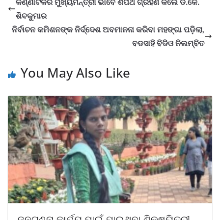
କର୍ଣ୍ଣାଟକର ମୁଖ୍ୟମନ୍ତ୍ରୀ ଭାବେ ଶପଥ ଗ୍ରହଣ କଲେ ଡି.କେ.
ଶିବକୁମାର
ନିର୍ବାଚନ କମିଶନଙ୍କ ନିର୍ଦ୍ଦେଶ ଅବମାନନା କରିବା ମହଙ୍ଗା ପଡ଼ିଲା,
ବଡସାହି ବିଡିଓ ନିଲମ୍ବିତ
You May Also Like
ଜନଗଣନା କାର୍ଯ୍ୟ ପାଇଁ ଯାଇଥିବା ଶିକ୍ଷୟିତ୍ରୀ