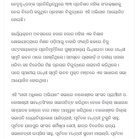
ନେତୃବୃନ୍ଦଙ୍କ ପ୍ରତିନିଧିତ୍ୱରେ ୩୩ ପ୍ରତିଶତ ମହିଳା ସଂରକ୍ଷଣକୁ
ନେଇ ବିଜେପି କରୁଥିବା ପ୍ରହସନ ବିରୁଦ୍ଧରେ ଏହି ଅଭିଯାନ ଆୟୋଜିତ
ହୋଇଛି।
କାର୍ଯ୍ୟକ୍ରମ ଅବସରରେ ହଜାର ହଜାର ମହିଳା ଏକ ବିଶାଳ
ଶୋଭାଯାତ୍ରାରେ ମିଶନ ପଡ଼ିଆରୁ ବାହାରି ଫାଣ୍ଡି ଛକରେ ବିଜୁ
ପଟ୍ଟନାୟକଙ୍କ ପ୍ରତିମୂର୍ତ୍ତିରେ ପୁଷ୍ପମାଲ୍ୟ ପିନ୍ଧାଇବା ପରେ ଗାନ୍ଧୀ
ସ୍ମୃତି ଭବନ ଠାରେ ପହଞ୍ଚିଥିଲେ। ସମସ୍ତେ ପ୍ଲାକାର୍ଡ଼ ଓ ଦଳୀୟ ପତାକା
ଧରିବା ସହ ବିଜେପିର ମିଛ ପ୍ରଚାର ବିରୁଦ୍ଧରେ ନାରାବାଜି କରିଥିଲେ।
ପରେ ସ୍ଥାନୀୟ ଗାନ୍ଧୀ ସ୍ମୃତି ଭବନ ମୁକ୍ତ ମଞ୍ଚରେ ଏକ ସାଧାରଣ ସଭା
ଆୟୋଜିତ ହୋଇଥିଲା।
ଏହି “ନାରୀ ଅଧିକାର ଅଭିଯାନ” ସଭାରେ ବାଲେଶ୍ଵର ସାଂସଦ ପ୍ରାର୍ଥୀନୀ ଡ.
ଲେଖାଶ୍ରୀ ସାମନ୍ତସିଂହାର ସଭାପତିତ୍ବ କରିଥିବା ବେଳେ ଜିଲ୍ଲା ସାଧାରଣ
ସମ୍ପାଦକ ରଞ୍ଜନ ବାଗ ମଞ୍ଚ ଆହ୍ୱାନ କରିଥିଲେ। ବାଲେଶ୍ଵର ଜିଲ୍ଲା
ସଭାପତି ଜ୍ୟୋତିପ୍ରକାଶ ପାଣିଗ୍ରାହୀ, ପୂର୍ବତନ ମନ୍ତ୍ରୀ ଟୁକୁନି ସାହୁ,
ପୂର୍ବତନ ଯାଜପୁର ସାଂସଦ ଶର୍ମିଷ୍ଠା ସେଠୀ, ଛାତ୍ର ବିଜେଡିର ରାଜ୍ୟ
ସଭାନେତ୍ରୀ ଇପ୍ସିତା ସାହୁ, ପୂର୍ବତନ ମନ୍ତ୍ରୀ ସୁଦାମ ମାରାଣ୍ଡି, ପୂର୍ବତନ