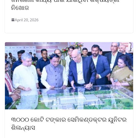
ନିଖୋଜ
April 20, 2026
୩୦୦୦ କୋଟି ଟଙ୍କାର ସେମିକଣ୍ଡକ୍ଟର ୟୁନିଟର
ଶିଳାନ୍ୟାସ