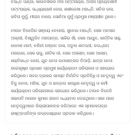
ବସନ୍ତ ପଣ୍ଡା, କାଉନସିଲର ମିତା ପଟ୍ଟନାୟକ, ଅର୍ପିତା ପ୍ରିୟଦର୍ଶିନୀ
ପଟ୍ଟନାୟକ, ସନ୍ଧ୍ୟାରାଣୀ ଜେନା, ଶଶୀରେଖା ମହାନ୍ତି, ସବିତା ଦାସ,
କବିତା ମୁର୍ମୁ, ମୀରାଜ ବାନୋ, ସୋନିଆ ମୁର୍ମୁ ପ୍ରମୁଖ ମଞ୍ଚାସୀନ ଥିଲେ।
ଟାଉନ ବିଜେଡିର ସଞ୍ଜୟ ବେହେରା, ସୁବୋଧ ମହାନ୍ତି, ସେକ ଅନସର
ଅଲ୍ଲୀ, ବିଶ୍ୱଜିତ ମହାପାତ୍ର, ସାକିର ଖାଁ, ସେକ ଆୟୁବ, କାର୍ତ୍ତିକ ସାହୁ,
ରମେଶ ମାଝୀ, ନଳିନୀ ରଞ୍ଜନ ଦାସ, ଅତୁଲ ଶତପଥୀ, ଜଗନ୍ନାଥ
ମହାରଣା, ସେକ ରାଜୁ, ରୀତିକ ଜୀ, ସେକ ଅସଲାମ, ସେକ ଆଲାମ,
ଶକ୍ତିକାନ୍ତ ଜେନା, ଯୁବ ନେତା ଉମାଶଙ୍କର ତିଆଡ଼ି, ଛାତ୍ର ନେତା
ହରେକୃଷ୍ଣ ପ୍ରଧାନ ପ୍ରମୁଖ କାର୍ଯ୍ୟକ୍ରମ ପରିଚାଳନା ଓ ସହଯୋଗ
କରିଥିଲେ। ସଦର ବ୍ଲକର ସମସ୍ତ ନିର୍ବାଚିତ ପ୍ରତିନିଧି ଓ ନେତୃତ୍ୱ ଏବଂ
ବିଜୁ ଜନତା, ମହିଳା, ଯୁବ ଓ ଛାତ୍ରର ଶତାଧିକ ନେତୃତ୍ୱ ଓ କର୍ମୀ
କାର୍ଯ୍ୟକ୍ରମ ପରିଚାଳନାରେ ସହଯୋଗ କରିଥିଲେ। ଟାଉନ ବିଜେଡି
ସଭାପତି ମନୋଜ କୁମାର ରାଉତ ଧନ୍ୟବାଦ ଦେଇଥିଲେ। ସଭା ପରେ
ନେତୃତ୍ୱମାନେ ଜିଲ୍ଲାପାଳଙ୍କ ଜରିଆରେ ଏକ ସ୍ମାରକପତ୍ର
ରାଷ୍ଟ୍ରପତିଙ୍କ ଉଦ୍ଦେଶ୍ୟରେ ପ୍ରଦାନ କରିଥିଲେ।