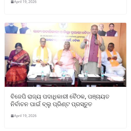
April 19, 2026
ବିଜେପି ରାଜ୍ୟ ପଦାଧିକାରୀ ବୈଠକ, ପଞ୍ଚାୟତ
ନିର୍ବାଚନ ପାଇଁ ବ୍ଲୁ ପ୍ରିଣ୍ଟ ପ୍ରସ୍ତୁତ
April 19, 2026