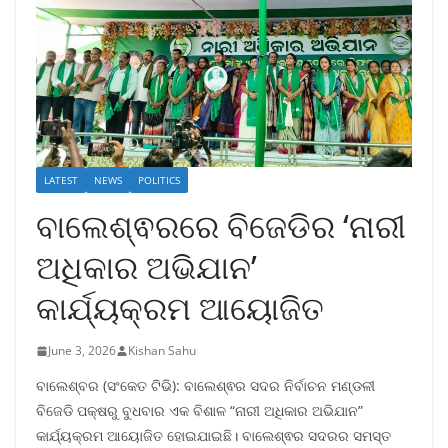
LATEST
NEWS
POLITICS
ବାଲେଶ୍ଵରରେ ବିଜେଡିର ‘ନାରୀ
ଅଧିକାର ଅଭିଯାନ’
କାର୍ଯ୍ୟକ୍ରମ ଆୟୋଜିତ
June 3, 2026
Kishan Sahu
ବାଲେଶ୍ବର (ସଂକେତ ଟିଭି): ବାଲେଶ୍ଵର ସଦର ନିର୍ବାଚନ ମଣ୍ଡଳୀ
ବିଜେଡି ପକ୍ଷରୁ ବୁଧବାର ଏକ ବିଶାଳ “ନାରୀ ଅଧିକାର ଅଭିଯାନ”
କାର୍ଯ୍ୟକ୍ରମ ଆୟୋଜିତ ହୋଇଯାଇଛି। ବାଲେଶ୍ଵର ସଦରର ସମସ୍ତ