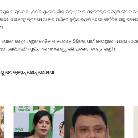
ୋରପୁର ପଂଚାୟତ ଅନ୍ତର୍ଗତ ପୁନ୍ଦାଳ ଗାଁର ଲକ୍ଷ୍ମୀଧର ମହାଳିକଙ୍କ ବଡ଼ପୁଅ ଦୀପକ ଓ 
ନତା ହେତୁ ପ୍ରଥମେ ଆକାଶ ପାଣିରେ ବୁଡ଼ିଯାଉଥିବା ବେଳେ କାର୍ତ୍ତିକ ତାକୁ ଉଦ୍ଧାର କ
ା।
୮ ଯୋଗେ ରେମୁଣା ସ୍ଥିତ ମେଡ଼ିକାଲ କଲେଜକୁ ଚିକିତ୍ସା ପାଇଁ ନେଇଥିଲେ। ମାତ୍ର ସ
ା ଖେଳିଯାଇଛି। ପୁଲିସ ଏକ ମାମଲା ରୁଜୁ କରି ଘଟଣାର ତଦନ୍ତ କରୁଛି।
ଟିରୁ ନୋ ଡ୍ରୋନ୍ ଜୋନ୍ ଘୋଷଣା