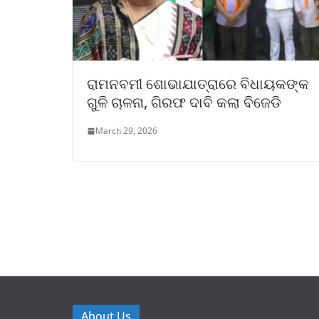
ରାମନବମୀ ଶୋଭାଯାତ୍ରାରେ ବିଧାୟକଙ୍କ
ଗୁଳି ଚାଳନା, ଗିରଫ ଦାବି କଲା ବିଜେଡି
March 29, 2026
About Us