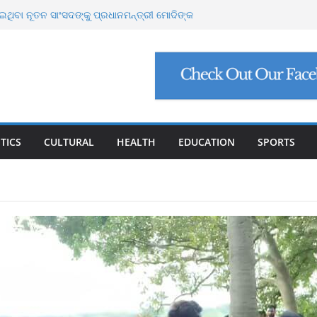
 ୩୧ ହଜାର ୬୪୮ କୋଟି ନିବେଶ ପ୍ରସ୍ତାବ, ସୃଷ୍ଟି ହେବ
ଥିବା ନୂତନ ସାଂସଦଙ୍କୁ ପ୍ରଧାନମନ୍ତ୍ରୀ ମୋଦିଙ୍କ
ର୍ସ ଲାଞ୍ଚ ମାମଲା ଶେଷ: ସୁପ୍ରିମକୋର୍ଟଙ୍କ ଦ୍ୱାରା
କ୍ ମାମଲା: ୩ ବିଶେଷଜ୍ଞଙ୍କ ବିରୋଧରେ ଗୁରୁତର
 ବଙ୍ଗୋପସାଗରରେ ଘୂର୍ଣ୍ଣିବଳୟ, ଉପକୂଳ ଓଡ଼ିଶାକୁ
TICS
CULTURAL
HEALTH
EDUCATION
SPORTS