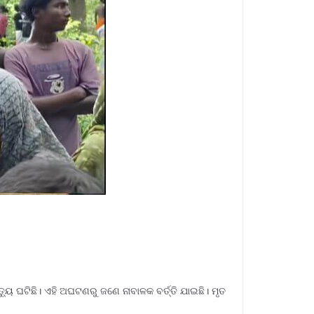
 ଘଟିଛି। ଏହି ଅଘଟଣରୁ ଜଣେ ନାବାଳକ ବର୍ତ୍ତି ଯାଇଛି। ମୃତ