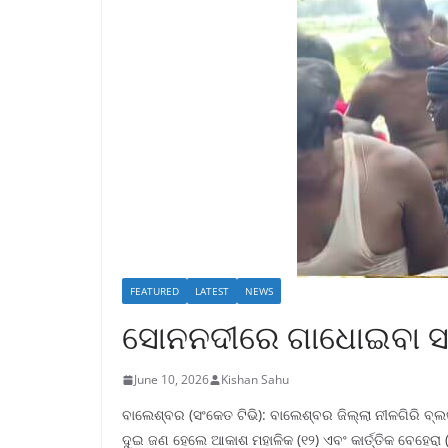
FEATURED
LATEST
NEWS
ସୋନନଦୀରେ ଗାଧୋଇବା ସମ
June 10, 2026
Kishan Sahu
ବାଲେଶ୍ବର (ସଂକେତ ଟିଭି): ବାଲେଶ୍ବର ଜିଲ୍ଲା ନୀଳଗିରି ବ
ଦୁଇ ଜଣ ହେଲେ ଆକାଶ ମହାଳିକ (୧୨) ଏବଂ କାର୍ତ୍ତିକ ବେହେରା