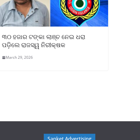
୩୦ ହଜାର ଟଙ୍କା ଲାଞ୍ଚ ନେଇ ଧରା
ପଡ଼ିଲେ ରାଜସ୍ୱ ନିରୀକ୍ଷକ
March 29, 2026
Sanket Advertising