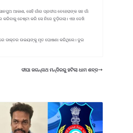
ସାନପୁଅ ଆକାଶ, ସେହି ଗାଁର ପ୍ରଦୀପ ବେହେରାଙ୍କ ସହ ଗାଁ
ରିବାକୁ ଚେଷ୍ଟା କରି ସେ ନିଜେ ବୁଡ଼ିଗଲା। ଏହା ଦେଖି
େଠାରେ ଡାକ୍ତର ଉଭୟଙ୍କୁ ମୃତ ଘୋଷଣା କରିଥିଲେ। ଦୁଇ
ଦୀଘା ଜଗନ୍ନାଥ ମନ୍ଦିରରୁ ହଟିଲା ଧାମ ଶବ୍ଦ