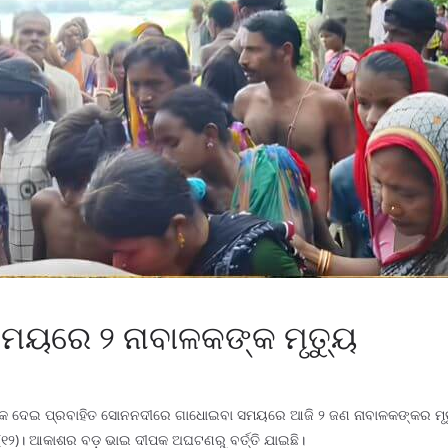
ୟରେ ୨ ନାବାଳକଙ୍କ ମୃତ୍ୟୁ
୍ଲକ ଦେଇ ପ୍ରବାହିତ ସୋନନଦୀରେ ଗାଧୋଇବା ସମୟରେ ଆଜି ୨ ଜଣ ନାବାଳକଙ୍କର ମୃତ୍ୟୁ
 (୧୨)। ଆକାଶର ବଡ଼ ଭାଇ ଦୀପକ ଅଘଟଣରୁ ବର୍ତ୍ତି ଯାଇଛି।