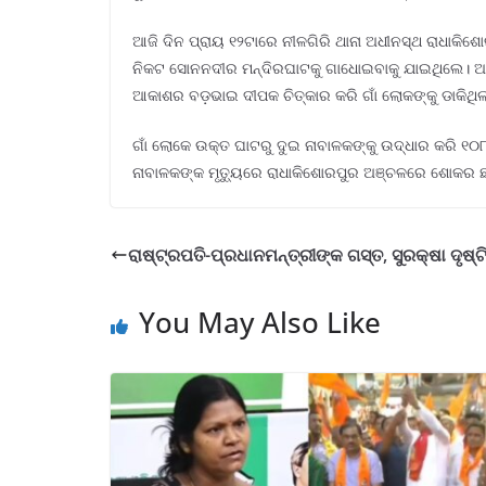
ଆଜି ଦିନ ପ୍ରାୟ ୧୨ଟାରେ ନୀଳଗିରି ଥାନା ଅଧୀନସ୍ଥ ରାଧାକିଶ
ନିକଟ ସୋନନଦୀର ମନ୍ଦିରଘାଟକୁ ଗାଧୋଇବାକୁ ଯାଇଥିଲେ। ଅସାବଧା
ଆକାଶର ବଡ଼ଭାଇ ଦୀପକ ଚିତ୍କାର କରି ଗାଁ ଲୋକଙ୍କୁ ଡାକିଥିଲ
ଗାଁ ଲୋକେ ଉକ୍ତ ଘାଟରୁ ଦୁଇ ନାବାଳକଙ୍କୁ ଉଦ୍ଧାର କରି ୧୦
ନାବାଳକଙ୍କ ମୃତ୍ୟୁରେ ରାଧାକିଶୋରପୁର ଅଞ୍ଚଳରେ ଶୋକର ଛାୟ
ରାଷ୍ଟ୍ରପତି-ପ୍ରଧାନମନ୍ତ୍ରୀଙ୍କ ଗସ୍ତ, ସୁରକ୍ଷା ଦୃଷ୍
You May Also Like