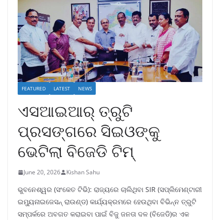
FEATURED
LATEST
NEWS
ଏସଆଇଆର୍ ତ୍ରୁଟି
ପ୍ରସଙ୍ଗରେ ସିଇଓଙ୍କୁ
ଭେଟିଲା ବିଜେଡି ଟିମ୍
June 20, 2026
Kishan Sahu
ଭୁବନେଶ୍ୱର (ସଂକେତ ଟିଭି): ରାଜ୍ୟରେ ଚାଲିଥିବା SIR (ସପ୍ଲିମେଣ୍ଟାରୀ
ଇମ୍ୟୁନାଇଜେସନ୍ ରାଉଣ୍ଡ) କାର୍ଯ୍ୟକ୍ରମରେ ହେଉଥିବା ବିଭିନ୍ନ ତ୍ରୁଟି
ସମ୍ପର୍କରେ ଅବଗତ କରାଇବା ପାଇଁ ବିଜୁ ଜନତା ଦଳ (ବିଜେଡି)ର ଏକ