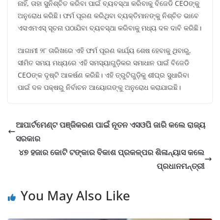
ନାହିଁ, ତାହା ସୁନିଶ୍ଚିତ କରିବା ପାଇଁ ବ୍ୟବସ୍ଥା କରିବାକୁ ବିଜେଡି CEOଙ୍କୁ
ଅନୁରୋଧ କରିଛି। ଫର୍ମ ପୂରଣ କରିଥିବା ବ୍ୟକ୍ତିମାନଙ୍କୁ ନିଶ୍ଚିତ ଭାବେ
ଏସଏମଏସ୍ ସୂଚନା ପଠାଯିବା ବ୍ୟବସ୍ଥା କରିବାକୁ ମଧ୍ୟ ଦଳ ଦାବି କରିଛି।
ଆଗାମୀ ୨୮ ତାରିଖରେ ଏହି ଫର୍ମ ପୂରଣ କାର୍ଯ୍ୟ ଶେଷ ହେବାକୁ ଥିବାରୁ,
ସୀମିତ ସମୟ ମଧ୍ୟରେ ଏହି ସମସ୍ୟାଗୁଡ଼ିକର ସମାଧାନ ପାଇଁ ବିଜେଡି
CEOଙ୍କ ଦୃଷ୍ଟି ଆକର୍ଷଣ କରିଛି। ଏହି ତ୍ରୁଟିଗୁଡ଼ିକୁ ଶୀଘ୍ର ସୁଧାରିବା
ପାଇଁ ଦଳ ପକ୍ଷରୁ ନିର୍ବାଚନ ଆୟୋଗଙ୍କୁ ଅନୁରୋଧ କରାଯାଇଛି।
ଆପାର୍ଟମେଣ୍ଟ ପଞ୍ଜିକରଣ ପାଇଁ ନୂତନ ଏସଓପି ଜାରି କଲେ ରାଜ୍ୟ
ସରକାର
୪୭ ହଜାର କୋଟି ଟଙ୍କାର ବିକାଶ ପ୍ରକଳ୍ପର ଶିଳାନ୍ୟାସ କଲେ
ପ୍ରଧାନମନ୍ତ୍ରୀ
You May Also Like