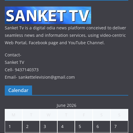
Sanket Tv is a digital odia news platform conceived to deliver
seamless news and information services, using video-centric
Web Portal, Facebook page and YouTube Channel.
Contact-
Sanket TV
Cell- 9437140373
Email- sankettelevision@gmail.com
Calendar
June 2026
M
T
W
T
F
S
S
1
2
3
4
5
6
7