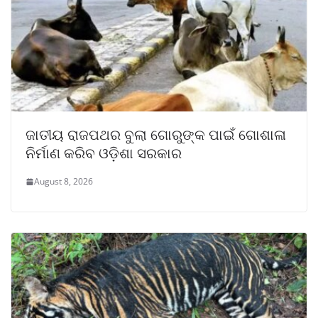
ଜାତୀୟ ରାଜପଥର ବୁଲା ଗୋରୁଙ୍କ ପାଇଁ ଗୋଶାଳା
ନିର୍ମାଣ କରିବ ଓଡ଼ିଶା ସରକାର
August 8, 2026