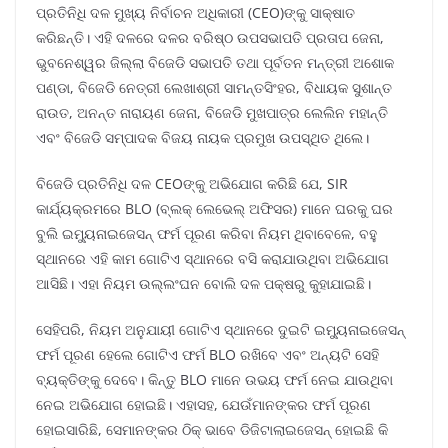
ପ୍ରତିନିଧି ଦଳ ମୁଖ୍ୟ ନିର୍ବାଚନ ଅଧିକାରୀ (CEO)ଙ୍କୁ ସାକ୍ଷାତ
କରିଛନ୍ତି। ଏହି ଦଳରେ ଦଳର ବରିଷ୍ଠ ଉପସଭାପତି ପ୍ରତାପ ଜେନା,
ଭୁବନେଶ୍ୱର ଜିଲ୍ଲା ବିଜେଡି ସଭାପତି ତଥା ପୂର୍ବତନ ମନ୍ତ୍ରୀ ଅଶୋକ
ପଣ୍ଡା, ବିଜେଡି ନେତ୍ରୀ ଲେଖାଶ୍ରୀ ସାମନ୍ତସିଂହର, ବିଧାୟକ ସୁଶାନ୍ତ
ରାଉତ, ଅନନ୍ତ ନାରାୟଣ ଜେନା, ବିଜେଡି ମୁଖପାତ୍ର ଲେଲିନ ମହାନ୍ତି
ଏବଂ ବିଜେଡି ସମ୍ପାଦକ ବିଜୟ ନାୟକ ପ୍ରମୁଖ ଉପସ୍ଥିତ ଥିଲେ।
ବିଜେଡି ପ୍ରତିନିଧି ଦଳ CEOଙ୍କୁ ଅଭିଯୋଗ କରିଛି ଯେ, SIR
କାର୍ଯ୍ୟକ୍ରମରେ BLO (ବ୍ଲକ୍ ଲେଭେଲ୍ ଅଫିସର) ମାନେ ଘରକୁ ଘର
ବୁଲି ଇମ୍ୟୁନାଇଜେସନ୍ ଫର୍ମ ପୂରଣ କରିବା ନିୟମ ଥିବାବେଳେ, ବହୁ
ସ୍ଥାନରେ ଏହି କାମ ଗୋଟିଏ ସ୍ଥାନରେ ବସି କରାଯାଉଥିବା ଅଭିଯୋଗ
ଆସିଛି। ଏହା ନିୟମ ଉଲ୍ଲଂଘନ ବୋଲି ଦଳ ପକ୍ଷରୁ କୁହାଯାଇଛି।
ସେହିପରି, ନିୟମ ଅନୁଯାୟୀ ଗୋଟିଏ ସ୍ଥାନରେ ଦୁଇଟି ଇମ୍ୟୁନାଇଜେସନ୍
ଫର୍ମ ପୂରଣ ହେଲେ ଗୋଟିଏ ଫର୍ମ BLO ରଖିବେ ଏବଂ ଅନ୍ୟଟି ସେହି
ବ୍ୟକ୍ତିଙ୍କୁ ଦେବେ। କିନ୍ତୁ BLO ମାନେ ଉଭୟ ଫର୍ମ ନେଇ ଯାଉଥିବା
ନେଇ ଅଭିଯୋଗ ହୋଇଛି। ଏହାସହ, ଯେଉଁମାନଙ୍କର ଫର୍ମ ପୂରଣ
ହୋଇସାରିଛି, ସେମାନଙ୍କର ଠିକ୍ ଭାବେ ଡିଜିଟାଲାଇଜେସନ୍ ହୋଇଛି କି