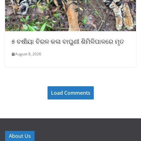
୫ ବର୍ଷୀୟା ବିରଳ କଳା ବାଘୁଣୀ ଶିମିଳିପାଳରେ ମୃତ
August 8, 2026
Load Comments
About Us