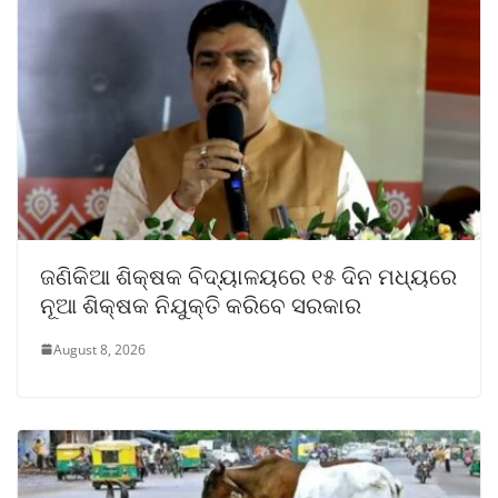
ଜଣିକିଆ ଶିକ୍ଷକ ବିଦ୍ୟାଳୟରେ ୧୫ ଦିନ ମଧ୍ୟରେ
ନୂଆ ଶିକ୍ଷକ ନିଯୁକ୍ତି କରିବେ ସରକାର
August 8, 2026