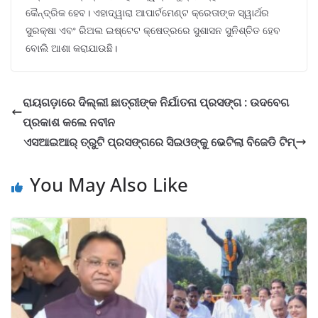
କୈନ୍ଦ୍ରିକ ହେବ। ଏହାଦ୍ୱାରା ଆପାର୍ଟମେଣ୍ଟ କ୍ରେତାଙ୍କ ସ୍ୱାର୍ଥର
ସୁରକ୍ଷା ଏବଂ ରିଅଲ ଇଷ୍ଟେଟ କ୍ଷେତ୍ରରେ ସୁଶାସନ ସୁନିଶ୍ଚିତ ହେବ
ବୋଲି ଆଶା କରାଯାଉଛି।
ରାୟଗଡ଼ାରେ ଦିଲ୍ଲୀ ଛାତ୍ରୀଙ୍କ ନିର୍ଯାତନା ପ୍ରସଙ୍ଗ : ଉଦବେଗ
ପ୍ରକାଶ କଲେ ନବୀନ
ଏସଆଇଆର୍ ତ୍ରୁଟି ପ୍ରସଙ୍ଗରେ ସିଇଓଙ୍କୁ ଭେଟିଲା ବିଜେଡି ଟିମ୍
You May Also Like