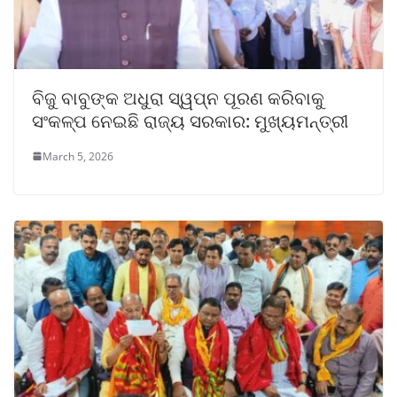
ବିଜୁ ବାବୁଙ୍କ ଅଧୁରା ସ୍ୱପ୍ନ ପୂରଣ କରିବାକୁ
ସଂକଳ୍ପ ନେଇଛି ରାଜ୍ୟ ସରକାର: ମୁଖ୍ୟମନ୍ତ୍ରୀ
March 5, 2026