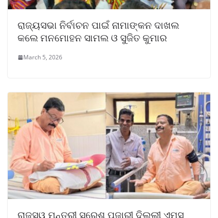
ରାଜ୍ୟସଭା ନିର୍ବାଚନ ପାଇଁ ନାମାଙ୍କନ ଦାଖଲ
କଲେ ମନମୋହନ ସାମଲ ଓ ସୁଜିତ କୁମାର
March 5, 2026
ରାଜସ୍ୱ ମନ୍ତ୍ରୀ ସୁରେଶ ପୂଜାରୀ ଦିଲ୍ଲୀ ଏମ୍ସ