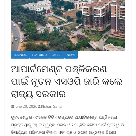
BUSINESS
FEATURED
LATEST
NEWS
ଆପାର୍ଟମେଣ୍ଟ ପଞ୍ଜିକରଣ
ପାଇଁ ନୂତନ ଏସଓପି ଜାରି କଲେ
ରାଜ୍ୟ ସରକାର
June 20, 2026
Kishan Sahu
ଭୁବନେଶ୍ୱର (ସଂକେତ ଟିଭି): ରାଜ୍ୟରେ ଆପାର୍ଟମେଣ୍ଟ ପଞ୍ଜିକରଣ
ପ୍ରକ୍ରିୟାକୁ ଅଧିକ ସ୍ୱଚ୍ଛ, ସରଳ ଓ ସମନ୍ଵିତ କରିବା ପାଇଁ ରାଜସ୍ୱ ଓ
ବିପର୍ଯ୍ୟୟ ପରିଚାଳନା ବିଭାଗ ଏବଂ ଗୃହ ଓ ନଗର ଉନ୍ନୟନ ବିଭାଗ