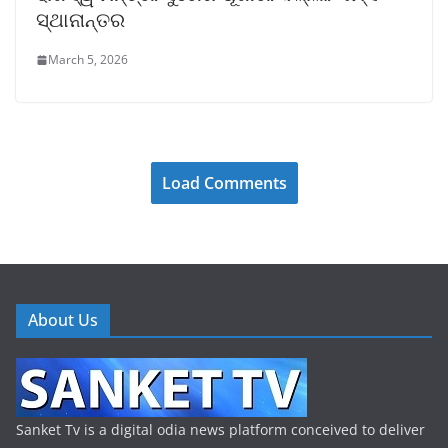
ସ୍ଥାନାନ୍ତର
March 5, 2026
Load Comments
About Us
Sanket Tv is a digital odia news platform conceived to deliver