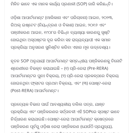
ମିଳିତ ଭାବେ ଏକ ମାନକ କାର୍ଯ୍ୟ ପ୍ରଣାଳୀ (SOP) ଜାରି କରିଛନ୍ତି।
ଓଡ଼ିଶା ଆପାର୍ଟମେଣ୍ଟ (ମାଲିକାନା ଏବଂ ପରିଚାଳନା) ଆଇନ, ୨୦୨୩,
ରିଅଲ୍ ଇଷ୍ଟେଟ (ନିୟନ୍ତ୍ରଣ ଓ ବିକାଶ) ଆଇନ, ୨୦୧୬ ଏବଂ
ପଞ୍ଜୀକରଣ ଆଇନ, ୧୯୦୮ର ବିଭିନ୍ନ ବ୍ୟାଖ୍ୟା କାରଣରୁ ସୃଷ୍ଟି
ହୋଇଥିବା ଅସ୍ପଷ୍ଟତା ଦୂର କରିବା ସହ ରାଜ୍ୟବ୍ୟାପୀ ଏକ ସମାନ
ପ୍ରକ୍ରିୟା ଅନୁସରଣ ସୁନିଶ୍ଚିତ କରିବା ଏହାର ମୂଳ ଉଦ୍ଦେଶ୍ୟ।
ନୂତନ SOP ଅନୁଯାୟୀ ଆପାର୍ଟମେଣ୍ଟ ସମ୍ବନ୍ଧୀୟ ପଞ୍ଜିକରଣକୁ ତିନୋଟି
ଶ୍ରେଣୀରେ ବିଭକ୍ତ କରାଯାଇଛି – (୧) ପ୍ରି-ରେରା (Pre-RERA)
ଆପାର୍ଟମେଣ୍ଟର ପୁନଃ ବିକ୍ରୟ, (୨) ପ୍ରି-ରେରା ପ୍ରକଳ୍ପରେ ବିକ୍ରୟ
ହୋଇନଥିବା ଫ୍ଲାଟର ପ୍ରଥମ ବିକ୍ରୟ, ଏବଂ (୩) ପୋଷ୍ଟ-ରେରା
(Post-RERA) ଆପାର୍ଟମେଣ୍ଟ।
ପ୍ରତ୍ୟେକ ବିଭାଗ ପାଇଁ ଆବଶ୍ୟକୀୟ ଦଲିଲ ପତ୍ର, ଯାଞ୍ଚ
ପ୍ରକ୍ରିୟା ଏବଂ ପଞ୍ଜିକରଣର ସର୍ତ୍ତାବଳୀ ଏହି SOPରେ ସ୍ପଷ୍ଟ ଭାବେ
ନିର୍ଦ୍ଧାରଣ କରାଯାଇଛି। ପୋଷ୍ଟ-ରେରା ଆପାର୍ଟମେଣ୍ଟ କ୍ଷେତ୍ରରେ
ପଞ୍ଜିକରଣ ପୂର୍ବରୁ ଓଡ଼ିଶା ରେରା ପଞ୍ଜିକରଣ (ଯେଉଁଠି ପ୍ରଯୁଜ୍ୟ),