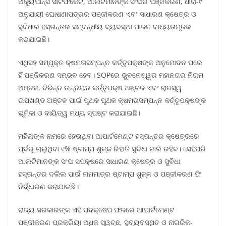
ଅକ୍ୟୁପାନ୍ସି ସାର୍ଟିଫିକେଟ, ଆଲଟିମାନଙ୍କ ସଂଘର ପଞ୍ଜିକରଣ, ଧାରା-୯
ଅନୁଯାୟୀ ଘୋଷଣାପତ୍ରର ପଞ୍ଜୀକରଣ ଏବଂ ସାଧାରଣ କ୍ଷେତ୍ର ଓ
ସୁବିଧାର ହସ୍ତାନ୍ତର ସମ୍ବନ୍ଧୀୟ ବ୍ୟବସ୍ଥା ପାଳନ ବାଧ୍ୟତାମୂଳକ
କରାଯାଇଛି।
ଏଥିସହ ସମ୍ପୃକ୍ତ କ୍ଷମତାସମ୍ପନ୍ନ କର୍ତ୍ତୃପକ୍ଷଙ୍କ ଅନୁମୋଦନ ପରେ
ହିଁ ପଞ୍ଜିକରଣ ସମ୍ଭବ ହେବ। SOPରେ ଭୁବନେଶ୍ୱର ମହାନଗର ନିଗମ
ଅଞ୍ଚଳ, ବିଭିନ୍ନ ଉନ୍ନୟନ କର୍ତ୍ତୃପକ୍ଷ ଅଞ୍ଚଳ ଏବଂ ରାଜସ୍ୱ
ଉପଖଣ୍ଡ ଅଞ୍ଚଳ ପାଇଁ ପୃଥକ ପୃଥକ କ୍ଷମତାସମ୍ପନ୍ନ କର୍ତ୍ତୃପକ୍ଷଙ୍କ
ଭୂମିକା ଓ ଦାୟିତ୍ୱ ମଧ୍ୟ ସ୍ପଷ୍ଟ କରାଯାଇଛି।
ମହିଳାଙ୍କ ନାମରେ ହେଉଥିବା ଆପାର୍ଟମେଣ୍ଟ ହସ୍ତାନ୍ତର କ୍ଷେତ୍ରରେ
ପୂର୍ବରୁ ଚାଲୁଥିବା ୧% ଷ୍ଟାମ୍ପ ଶୁଳ୍କ ରିହାତି ସୁବିଧା ଜାରି ରହିବ। ସେହିପରି
ଆଲଟିମାନଙ୍କ ସଂଘ ସପକ୍ଷରେ ସାଧାରଣ କ୍ଷେତ୍ର ଓ ସୁବିଧା
ହସ୍ତାନ୍ତର ଦଲିଲ ପାଇଁ ନାମମାତ୍ର ଷ୍ଟାମ୍ପ ଶୁଳ୍କ ଓ ପଞ୍ଜୀକରଣ ଫି
ନିର୍ଦ୍ଧାରଣ କରାଯାଇଛି।
ରାଜ୍ୟ ସରକାରଙ୍କ ଏହି ପଦକ୍ଷେପ ଫଳରେ ଆପାର୍ଟମେଣ୍ଟ
ପଞ୍ଜୀକରଣ ପ୍ରକ୍ରିୟା ଅଧିକ ସ୍ୱଚ୍ଛ, ସୁବ୍ୟବସ୍ଥିତ ଓ ନାଗରିକ-