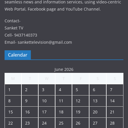
seamless news and information services, using video-centric
Web Portal, Facebook page and YouTube Channel.
Contact-
Sanket TV
Cell- 9437140373
Email- sankettelevision@gmail.com
Calendar
June 2026
M
T
W
T
F
S
S
1
2
3
4
5
6
7
8
9
10
11
12
13
14
15
16
17
18
19
20
21
22
23
24
25
26
27
28