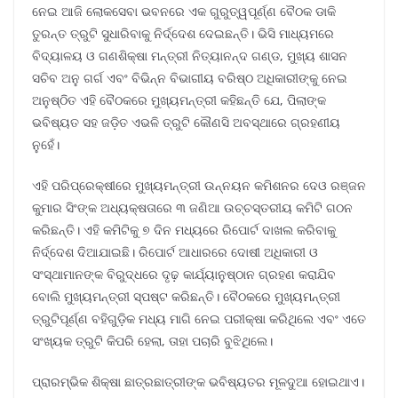
ନେଇ ଆଜି ଲୋକସେବା ଭବନରେ ଏକ ଗୁରୁତ୍ୱପୂର୍ଣ୍ଣ ବୈଠକ ଡାକି
ତୁରନ୍ତ ତ୍ରୁଟି ସୁଧାରିବାକୁ ନିର୍ଦ୍ଦେଶ ଦେଇଛନ୍ତି। ଭିସି ମାଧ୍ୟମରେ
ବିଦ୍ୟାଳୟ ଓ ଗଣଶିକ୍ଷା ମନ୍ତ୍ରୀ ନିତ୍ୟାନନ୍ଦ ଗଣ୍ଡ, ମୁଖ୍ୟ ଶାସନ
ସଚିବ ଅନୁ ଗର୍ଗ ଏବଂ ବିଭିନ୍ନ ବିଭାଗୀୟ ବରିଷ୍ଠ ଅଧିକାରୀଙ୍କୁ ନେଇ
ଅନୁଷ୍ଠିତ ଏହି ବୈଠକରେ ମୁଖ୍ୟମନ୍ତ୍ରୀ କହିଛନ୍ତି ଯେ, ପିଲାଙ୍କ
ଭବିଷ୍ୟତ ସହ ଜଡ଼ିତ ଏଭଳି ତ୍ରୁଟି କୌଣସି ଅବସ୍ଥାରେ ଗ୍ରହଣୀୟ
ନୁହେଁ।
ଏହି ପରିପ୍ରେକ୍ଷୀରେ ମୁଖ୍ୟମନ୍ତ୍ରୀ ଉନ୍ନୟନ କମିଶନର ଦେଓ ରଞ୍ଜନ
କୁମାର ସିଂଙ୍କ ଅଧ୍ୟକ୍ଷତାରେ ୩ ଜଣିଆ ଉଚ୍ଚସ୍ତରୀୟ କମିଟି ଗଠନ
କରିଛନ୍ତି। ଏହି କମିଟିକୁ ୭ ଦିନ ମଧ୍ୟରେ ରିପୋର୍ଟ ଦାଖଲ କରିବାକୁ
ନିର୍ଦ୍ଦେଶ ଦିଆଯାଇଛି। ରିପୋର୍ଟ ଆଧାରରେ ଦୋଷୀ ଅଧିକାରୀ ଓ
ସଂସ୍ଥାମାନଙ୍କ ବିରୁଦ୍ଧରେ ଦୃଢ଼ କାର୍ଯ୍ୟାନୁଷ୍ଠାନ ଗ୍ରହଣ କରାଯିବ
ବୋଲି ମୁଖ୍ୟମନ୍ତ୍ରୀ ସ୍ପଷ୍ଟ କରିଛନ୍ତି। ବୈଠକରେ ମୁଖ୍ୟମନ୍ତ୍ରୀ
ତ୍ରୁଟିପୂର୍ଣ୍ଣ ବହିଗୁଡ଼ିକ ମଧ୍ୟ ମାଗି ନେଇ ପରୀକ୍ଷା କରିଥିଲେ ଏବଂ ଏତେ
ସଂଖ୍ୟକ ତ୍ରୁଟି କିପରି ହେଲା, ତାହା ପଚାରି ବୁଝିଥିଲେ।
ପ୍ରାରମ୍ଭିକ ଶିକ୍ଷା ଛାତ୍ରଛାତ୍ରୀଙ୍କ ଭବିଷ୍ୟତର ମୂଳଦୁଆ ହୋଇଥାଏ।