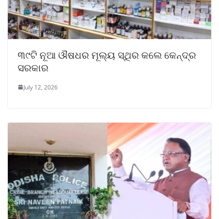
୩୯ଟି ନୂଆ ଔଷଧର ମୂଲ୍ୟ ସ୍ଥିର କଲେ କେନ୍ଦ୍ର
ସରକାର
July 12, 2026