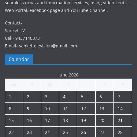
seamless news and information services, using video-centric
Web Portal, Facebook page and YouTube Channel.
Contact-
Sanket TV
Cell- 9437140373
Email- sankettelevision@gmail.com
Calendar
June 2026
M
T
W
T
F
S
S
1
2
3
4
5
6
7
8
9
10
11
12
13
14
15
16
17
18
19
20
21
22
23
24
25
26
27
28