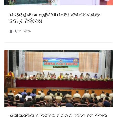
ପାଠ୍ୟପୁସ୍ତକ ତ୍ରୁଟି ମାମଲାର କ୍ରାଇମବ୍ରାଞ୍ଚ
ତଦନ୍ତ ନିର୍ଦ୍ଦେଶ
July 11, 2026
ଶ୍ରୀଗୁଣ୍ଡିଚା ଯାତ୍ରାରେ ମୁତୟନ ହେବେ ୧୩ ହଜାର