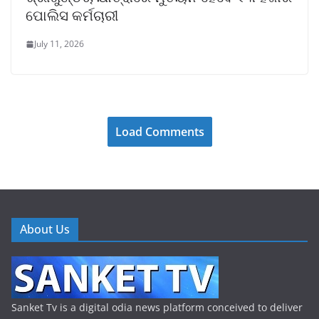
ପୋଲିସ କର୍ମଚାରୀ
July 11, 2026
Load Comments
About Us
Sanket Tv is a digital odia news platform conceived to deliver