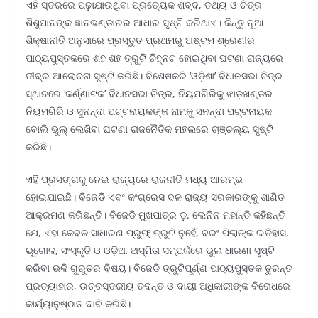
ଏହି ସ୍ତରରେ ପଢ଼ାଯାଉଥିବା ପ୍ରତ୍ୟେକ ଶବ୍ଦ, ତଥ୍ୟ ଓ ଚିତ୍ର
ଶିଶୁମାନଙ୍କ ଜ୍ଞାନଭଣ୍ଡାରର ଆଧାର ସୃଷ୍ଟି କରିଥାଏ। କିନ୍ତୁ ନୂଆ
ଶିକ୍ଷାନୀତି ଅନୁସାରେ ପ୍ରସ୍ତୁତ ପ୍ରଥମରୁ ଅଷ୍ଟମ ଶ୍ରେଣୀର
ପାଠ୍ୟପୁସ୍ତକରେ ଶହ ଶହ ତ୍ରୁଟି ଚିହ୍ନଟ ହୋଇଥିବା ଘଟଣା ରାଜ୍ୟରେ
ତୀବ୍ର ଆଲୋଚନା ସୃଷ୍ଟି କରିଛି। ବିଶେଷକରି ‘ଓଡ଼ିଶା’ ବିଧାନସଭା ଚିତ୍ର
ସ୍ଥାନରେ ‘କର୍ଣ୍ଣାଟକ’ ବିଧାନସଭା ଚିତ୍ର, ନିୟମଗିରିକୁ ଝାଡ଼ଖଣ୍ଡର
ନିୟମଗିରି ଓ ସୁନନ୍ଦା ପଟ୍ଟନାୟକଙ୍କ ନାମକୁ ସନନ୍ଦା ପଟ୍ଟନାୟକ
ବୋଲି ଭୁଲ୍ ଲେଖିବା ଘଟଣା ରାଜନୈତିକ ମହଲରେ ଚାଞ୍ଚଲ୍ୟ ସୃଷ୍ଟି
କରିଛି।
ଏହି ପ୍ରସଙ୍ଗକୁ ନେଇ ରାଜ୍ୟରେ ରାଜନୀତି ମଧ୍ୟ ଆରମ୍ଭ
ହୋଇଯାଇଛି। ବିଜେଡି ଏବଂ କଂଗ୍ରେସ ଦଳ ରାଜ୍ୟ ସରକାରଙ୍କୁ ଶାଣିତ
ଆକ୍ରମଣ କରିଛନ୍ତି। ବିଜେଡି ମୁଖପାତ୍ର ଡ଼. ଲେନିନ ମହାନ୍ତି କହିଛନ୍ତି
ଯେ, ଏହା କେବଳ ସାଧାରଣ ପ୍ରୁଫ୍ ତ୍ରୁଟି ନୁହେଁ, ବରଂ ପିଲାଙ୍କ ଇତିହାସ,
ଭୂଗୋଳ, ସଂସ୍କୃତି ଓ ଓଡ଼ିଆ ଅସ୍ମିତା ସମ୍ପର୍କରେ ଭୁଲ ଧାରଣା ସୃଷ୍ଟି
କରିବା ଭଳି ଗୁରୁତର ବିଷୟ। ବିଜେଡି ତ୍ରୁଟିପୂର୍ଣ୍ଣ ପାଠ୍ୟପୁସ୍ତକ ତୁରନ୍ତ
ପ୍ରତ୍ୟାହାର, ଉଚ୍ଚସ୍ତରୀୟ ତଦନ୍ତ ଓ ଦାୟୀ ଅଧିକାରୀଙ୍କ ବିରୋଧରେ
କାର୍ଯ୍ୟାନୁଷ୍ଠାନ ଦାବି କରିଛି।