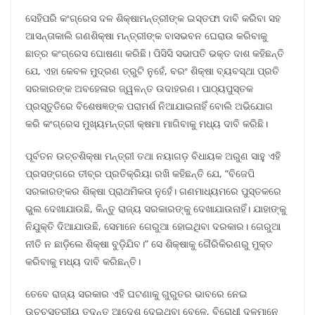
ସେହିପରି କଂଗ୍ରେସ ଦଳ ଶିକ୍ଷାମନ୍ତ୍ରୀଙ୍କ ଇସ୍ତଫା ଦାବି କରିବା ସହ
ଆସନ୍ତାକାଲି ଗଣଶିକ୍ଷା ମନ୍ତ୍ରୀଙ୍କ ବାସଭବନ ଘେରାଉ କରିବାକୁ
ଛାତ୍ର କଂଗ୍ରେସ ଘୋଷଣା କରିଛି। ପିସିସି ସଭାପତି ଭକ୍ତ ଦାଶ କହିଛନ୍ତି
ଯେ, ଏହା କେବଳ ମୁଦ୍ରଣ ତ୍ରୁଟି ନୁହେଁ, ବରଂ ଶିକ୍ଷା ବ୍ୟବସ୍ଥା ପ୍ରତି
ସରକାରଙ୍କ ଅବହେଳାର ଜ୍ୱଳନ୍ତ ଉଦାହରଣ। ପାଠ୍ୟପୁସ୍ତକ
ପ୍ରସ୍ତୁତିରେ ବିଶେଷଜ୍ଞଙ୍କ ପରାମର୍ଶ ନିଆଯାଇନାହିଁ ବୋଲି ଅଭିଯୋଗ
କରି କଂଗ୍ରେସ ମୁଖ୍ୟମନ୍ତ୍ରୀ କ୍ଷମା ମାଗିବାକୁ ମଧ୍ୟ ଦାବି କରିଛି।
ପୂର୍ବତନ ଉଚ୍ଚଶିକ୍ଷା ମନ୍ତ୍ରୀ ତଥା ନୟାଗଡ଼ ବିଧାୟକ ଅରୁଣ ସାହୁ ଏହି
ପ୍ରସଙ୍ଗରେ ତୀବ୍ର ପ୍ରତିକ୍ରିୟା ରଖି କହିଛନ୍ତି ଯେ, “ବିଜେପି
ସରକାରଙ୍କର ଶିକ୍ଷା ପ୍ରାଥମିକତା ନୁହେଁ। ଗଣମାଧ୍ୟମରେ ପୁସ୍ତକରେ
ଭୁଲ ଦେଖାଯାଉଛି, କିନ୍ତୁ ରାଜ୍ୟ ସରକାରଙ୍କୁ ଦେଖାଯାଉନାହିଁ। ଯାହାଙ୍କୁ
ନିଯୁକ୍ତି ଦିଆଯାଉଛି, ସେମାନେ ଗେରୁଆ ହୋଇଥିବା ଦରକାର। ଗେରୁଆ
ନୀତି ନ ଛାଡ଼ିଲେ ଶିକ୍ଷା ବୁଡ଼ିଯିବ।” ସେ ଶିକ୍ଷାକୁ ଗୈରିକିରଣରୁ ମୁକ୍ତ
କରିବାକୁ ମଧ୍ୟ ଦାବି କରିଛନ୍ତି।
ତେବେ ରାଜ୍ୟ ସରକାର ଏହି ଘଟଣାକୁ ଗୁରୁତର ଭାବରେ ନେଇ
ଉଚ୍ଚସ୍ତରୀୟ ତଦନ୍ତ ଆଦେଶ ଦେଇଥିବା ବେଳେ, ବିରୋଧୀ ଦଳମାନେ