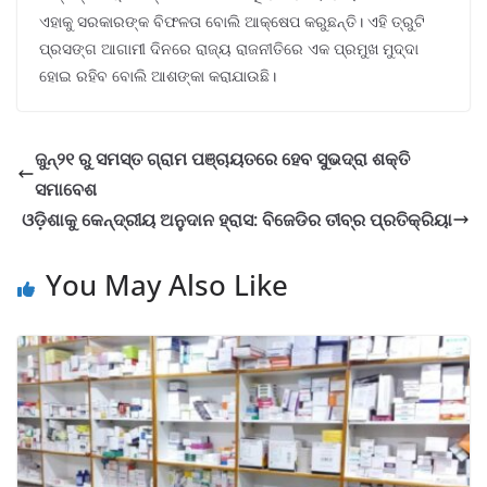
ଏହାକୁ ସରକାରଙ୍କ ବିଫଳତା ବୋଲି ଆକ୍ଷେପ କରୁଛନ୍ତି। ଏହି ତ୍ରୁଟି
ପ୍ରସଙ୍ଗ ଆଗାମୀ ଦିନରେ ରାଜ୍ୟ ରାଜନୀତିରେ ଏକ ପ୍ରମୁଖ ମୁଦ୍ଦା
ହୋଇ ରହିବ ବୋଲି ଆଶଙ୍କା କରାଯାଉଛି।
ଜୁନ୍୨୧ ରୁ ସମସ୍ତ ଗ୍ରାମ ପଞ୍ଚାୟତରେ ହେବ ସୁଭଦ୍ରା ଶକ୍ତି
ସମାବେଶ
ଓଡ଼ିଶାକୁ କେନ୍ଦ୍ରୀୟ ଅନୁଦାନ ହ୍ରାସ: ବିଜେଡିର ତୀବ୍ର ପ୍ରତିକ୍ରିୟା
You May Also Like