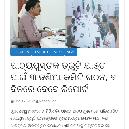
EDUCATION
FEATURED
LATEST
NEWS
ପାଠ୍ୟପୁସ୍ତକ ତ୍ରୁଟି ଯାଞ୍ଚ
ପାଇଁ ୩ ଜଣିଆ କମିଟି ଗଠନ, ୭
ଦିନରେ ଦେବେ ରିପୋର୍ଟ
June 17, 2026
Kishan Sahu
ଭୁବନେଶ୍ୱର (ସଂକେତ ଟିଭି): ବିଦ୍ୟାଳୟ ପାଠ୍ୟପୁସ୍ତକରେ ପରିଲକ୍ଷିତ
ହୋଇଥିବା ତ୍ରୁଟି ପ୍ରସଙ୍ଗରେ ମୁଖ୍ୟମନ୍ତ୍ରୀ ମୋହନ ମାଝୀ କଡ଼ା
ଆଭିମୁଖ୍ୟ ଅବଲମ୍ବନ କରିଛନ୍ତି। ଏହି ଘଟଣାକୁ ଗମ୍ଭୀରତାର ସହ