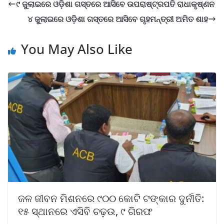
୯ ଜୁଲାଇରେ ଓଡ଼ିଶା ଗସ୍ତରେ ଆସିବେ ଉପରାଷ୍ଟ୍ରପତି ରାଧାକୃଷ୍ଣନ
୪ ଜୁଲାଇରେ ଓଡ଼ିଶା ଗସ୍ତରେ ଆସିବେ ଗୃହମନ୍ତ୍ରୀ ଅମିତ ଶାହ
You May Also Like
ଜଳ ଜୀବନ ମିଶନରେ ୯୦୦ କୋଟି ଟଙ୍କାର ଦୁର୍ନୀତି:
୧୫ ସ୍ଥାନରେ ଏସିବି ଚଢ଼ଉ, ୯ ଗିରଫ