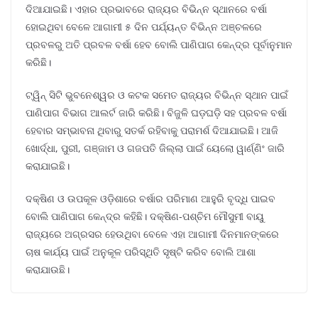
ଦିଆଯାଇଛି। ଏହାର ପ୍ରଭାବରେ ରାଜ୍ୟର ବିଭିନ୍ନ ସ୍ଥାନରେ ବର୍ଷା
ହୋଇଥିବା ବେଳେ ଆଗାମୀ ୫ ଦିନ ପର୍ଯ୍ୟନ୍ତ ବିଭିନ୍ନ ଅଞ୍ଚଳରେ
ପ୍ରବଳରୁ ଅତି ପ୍ରବଳ ବର୍ଷା ହେବ ବୋଲି ପାଣିପାଗ କେନ୍ଦ୍ର ପୂର୍ବାନୁମାନ
କରିଛି।
ଟ୍ୱିନ୍ ସିଟି ଭୁବନେଶ୍ୱର ଓ କଟକ ସମେତ ରାଜ୍ୟର ବିଭିନ୍ନ ସ୍ଥାନ ପାଇଁ
ପାଣିପାଗ ବିଭାଗ ଆଲର୍ଟ ଜାରି କରିଛି। ବିଜୁଳି ଘଡ଼ଘଡ଼ି ସହ ପ୍ରବଳ ବର୍ଷା
ହେବାର ସମ୍ଭାବନା ଥିବାରୁ ସତର୍କ ରହିବାକୁ ପରାମର୍ଶ ଦିଆଯାଇଛି। ଆଜି
ଖୋର୍ଦ୍ଧା, ପୁରୀ, ଗଞ୍ଜାମ ଓ ଗଜପତି ଜିଲ୍ଲା ପାଇଁ ୟେଲୋ ୱାର୍ଣ୍ଣିଂ ଜାରି
କରାଯାଇଛି।
ଦକ୍ଷିଣ ଓ ଉପକୂଳ ଓଡ଼ିଶାରେ ବର୍ଷାର ପରିମାଣ ଆହୁରି ବୃଦ୍ଧି ପାଇବ
ବୋଲି ପାଣିପାଗ କେନ୍ଦ୍ର କହିଛି। ଦକ୍ଷିଣ-ପଶ୍ଚିମ ମୌସୁମୀ ବାୟୁ
ରାଜ୍ୟରେ ଅଗ୍ରସର ହେଉଥିବା ବେଳେ ଏହା ଆଗାମୀ ଦିନମାନଙ୍କରେ
ଚାଷ କାର୍ଯ୍ୟ ପାଇଁ ଅନୁକୂଳ ପରିସ୍ଥିତି ସୃଷ୍ଟି କରିବ ବୋଲି ଆଶା
କରାଯାଉଛି।