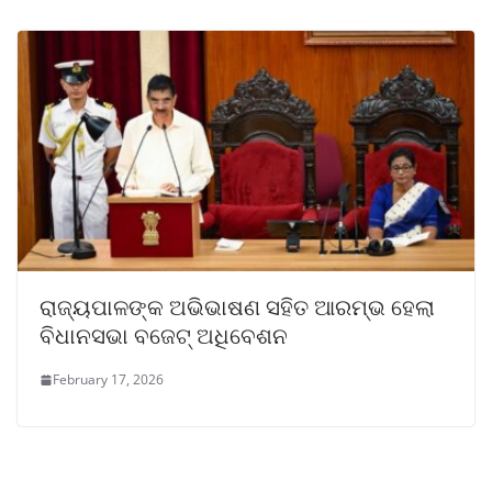
ରାଜ୍ୟପାଳଙ୍କ ଅଭିଭାଷଣ ସହିତ ଆରମ୍ଭ ହେଲା
ବିଧାନସଭା ବଜେଟ୍ ଅଧିବେଶନ
February 17, 2026