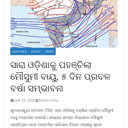
FEATURED
LATEST
NEWS
ସାରା ଓଡ଼ିଶାକୁ ପହଞ୍ଚିଲା
ମୌସୁମୀ ବାୟୁ, ୫ ଦିନ ପ୍ରବଳ
ବର୍ଷା ସମ୍ଭାବନା
June 23, 2026
Kishan Sahu
ଭୁବନେଶ୍ୱର (ସଂକେତ ଟିଭି): ସାରା ଓଡ଼ିଶାକୁ ଦକ୍ଷିଣ-ପଶ୍ଚିମ ମୌସୁମୀ
ବାୟୁ ଅଗ୍ରସର ହୋଇଛି। ରାଜ୍ୟର ସମସ୍ତ ଜିଲ୍ଲାରେ ମୌସୁମୀ
ପହଞ୍ଚିଥିବା ନେଇ ଆଞ୍ଚଳିକ ପାଣିପାଗ ବିଭାଗ ପକ୍ଷରୁ ସୂଚନା