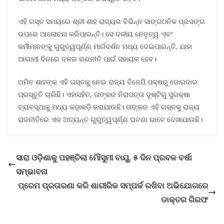
ଏହି ଗସ୍ତ ସମୟରେ ଶ୍ରୀ ଶାହ ରାଜ୍ୟର ବିଭିନ୍ନ ସାଙ୍ଗଠନିକ ପ୍ରସଙ୍ଗ
ଉପରେ ଆଲୋଚନା କରିପାରନ୍ତି। ସେ ଦଳୀୟ ନେତୃତ୍ୱ ଏବଂ
କର୍ମୀମାନଙ୍କୁ ଗୁରୁତ୍ୱପୂର୍ଣ୍ଣ ମାର୍ଗଦର୍ଶନ ମଧ୍ୟ ଦେଇପାରନ୍ତି, ଯାହା
ଆଗାମୀ ଦିନରେ ଦଳର ରଣନୀତି ପାଇଁ ସହାୟକ ହେବ।
ଅମିତ ଶାହଙ୍କ ଏହି ଗସ୍ତକୁ ନେଇ ରାଜ୍ୟ ବିଜେପି ପକ୍ଷରୁ ଜୋରଦାର
ପ୍ରସ୍ତୁତି ଚାଲିଛି। ଏହାସହିତ, ତାଙ୍କର ନିରାପତ୍ତା ଦୃଷ୍ଟିରୁ ସୁରକ୍ଷା
ବ୍ୟବସ୍ଥାକୁ ମଧ୍ୟ କଡ଼ାକଡ଼ି କରାଯାଉଛି। ତାଙ୍କର ଏହି ଗସ୍ତକୁ ରାଜ୍ୟ
ରାଜନୀତିରେ ଏକ ଅତ୍ୟନ୍ତ ଗୁରୁତ୍ୱପୂର୍ଣ୍ଣ ଘଟଣା ଭାବେ ଦେଖାଯାଉଛି।
ସାରା ଓଡ଼ିଶାକୁ ପହଞ୍ଚିଲା ମୌସୁମୀ ବାୟୁ, ୫ ଦିନ ପ୍ରବଳ ବର୍ଷା
ସମ୍ଭାବନା
ପ୍ରେମ ପ୍ରତାରଣା କରି ଶାରୀରିକ ସମ୍ପର୍କ ରଖିବା ଅଭିଯୋଗରେ
ଡାକ୍ତର ଗିରଫ