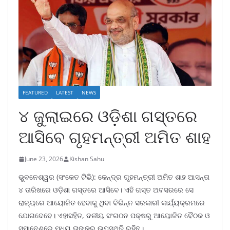
FEATURED
LATEST
NEWS
୪ ଜୁଲାଇରେ ଓଡ଼ିଶା ଗସ୍ତରେ
ଆସିବେ ଗୃହମନ୍ତ୍ରୀ ଅମିତ ଶାହ
June 23, 2026
Kishan Sahu
ଭୁବନେଶ୍ୱର (ସଂକେତ ଟିଭି): କେନ୍ଦ୍ର ଗୃହମନ୍ତ୍ରୀ ଅମିତ ଶାହ ଆସନ୍ତା
୪ ତାରିଖରେ ଓଡ଼ିଶା ଗସ୍ତରେ ଆସିବେ। ଏହି ଗସ୍ତ ଅବସରରେ ସେ
ରାଜ୍ୟରେ ଆୟୋଜିତ ହେବାକୁ ଥିବା ବିଭିନ୍ନ ସରକାରୀ କାର୍ଯ୍ୟକ୍ରମରେ
ଯୋଗଦେବେ। ଏହାସହିତ, ଦଳୀୟ ସଂଗଠନ ପକ୍ଷରୁ ଆୟୋଜିତ ବୈଠକ ଓ
ସମାବେଶରେ ମଧ୍ୟ ତାଙ୍କର ଉପସ୍ଥିତି ରହିବ।