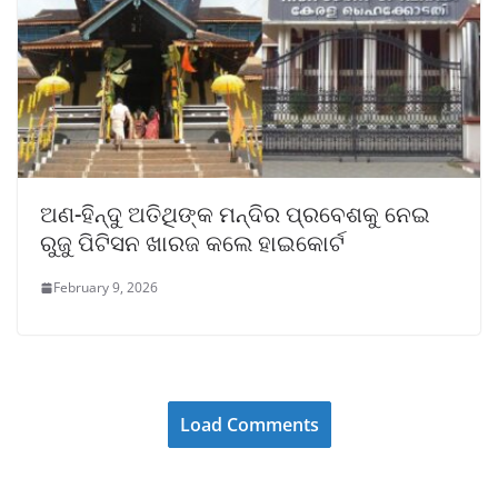
ଅଣ-ହିନ୍ଦୁ ଅତିଥିଙ୍କ ମନ୍ଦିର ପ୍ରବେଶକୁ ନେଇ
ରୁଜୁ ପିଟିସନ ଖାରଜ କଲେ ହାଇକୋର୍ଟ
February 9, 2026
Load Comments