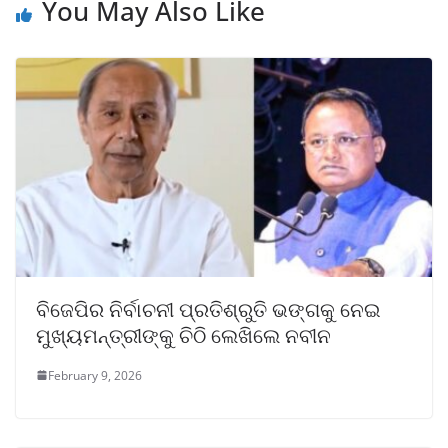
You May Also Like
ବିଜେପିର ନିର୍ବାଚନୀ ପ୍ରତିଶ୍ରୁତି ଭଙ୍ଗକୁ ନେଇ
ମୁଖ୍ୟମନ୍ତ୍ରୀଙ୍କୁ ଚିଠି ଲେଖିଲେ ନବୀନ
February 9, 2026