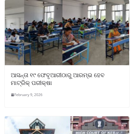
ଆସନ୍ତା ୧୯ ଫେବୃଆରୀଠାରୁ ଆରମ୍ଭ ହେବ
ମାଟ୍ରିକ୍ ପରୀକ୍ଷା
February 9, 2026